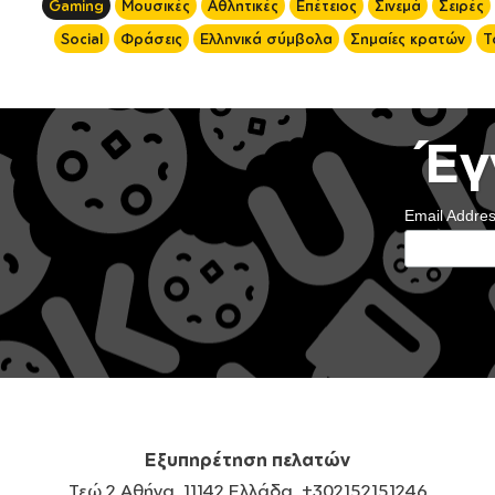
Gaming
Μουσικές
Αθλητικές
Επέτειος
Σινεμά
Σειρές
Social
Φράσεις
Ελληνικά σύμβολα
Σημαίες κρατών
Τ
Έγ
Email Addre
Εξυπηρέτηση πελατών
Τεώ 2 Αθήνα, 11142 Ελλάδα, +302152151246