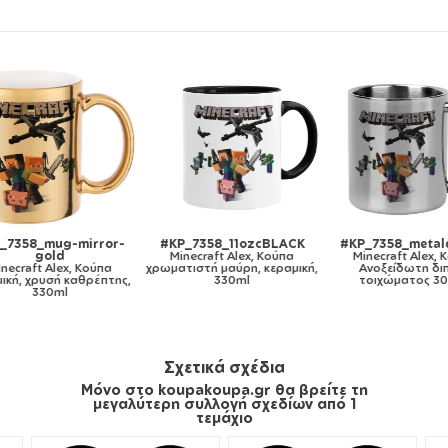
ror-
#KP_7358_11ozcBLACK
#KP_7358_metaldouble
#KP
Minecraft Alex, Κούπα
Minecraft Alex, Κούπα
ύπα
χρωματιστή μαύρη, κεραμική,
Ανοξείδωτη διπλού
Mi
έπτης,
330ml
τοιχώματος 300ml
πλ
λευκή
Σχετικά σχέδια
Μόνο στο koupakoupa.gr θα βρείτε τη
μεγαλύτερη συλλογή σχεδίων από 1
τεμάχιο