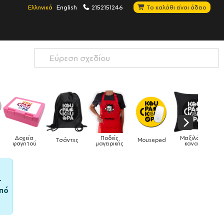
Ελληνικά
English
2152151246
Το καλάθι είναι άδειο
Μαξιλάρια
Mousepad
Phone Holders
Ρολόγια
Βρεφικά
καναπέ
–
πό