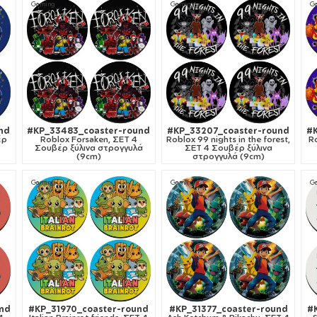
Gaming
Gaming
G
nd
#KP_33483_coaster-round
#KP_33207_coaster-round
#
έρ
Roblox Forsaken, ΣΕΤ 4
Roblox 99 nights in the forest,
R
Σουβέρ ξύλινα στρογγυλά
ΣΕΤ 4 Σουβέρ ξύλινα
(9cm)
στρογγυλά (9cm)
Gaming
Gaming
G
nd
#KP_31970_coaster-round
#KP_31377_coaster-round
#