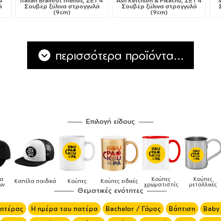
4
Italian Brainrot friends, ΣΕΤ 4
Ash Ketchum & Pikachu, ΣΕΤ 4
ά
Σουβέρ ξύλινα στρογγυλά
Σουβέρ ξύλινα στρογγυλά
(9cm)
(9cm)
περισσότερα προϊόντα...
Επιλογή είδους
Κούπες
Κούπες
Δοχεία
Ποδιές
δικές
Τσάντες
χρωματιστές
μεταλλικές
φαγητού
μαγειρικής
Θεματικές ενότητες
μητέρας
Η ημέρα του πατέρα
Bachelor / Γάμος
Βάπτιση
Baby