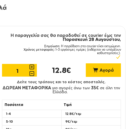
υλά
Η παραγγελία σας θα παραδοθεί σε courier έως την
Παρασκευή 28 Αυγούστου
,
Σημείωση:
Η παράδοση στο courier είναι εκτιμώμενη.
Χρόνος μεταφοράς:
1–3 εργάσιμες ημέρες (ενδέχεται να υπάρξουν
καθυστερήσεις).
12.8€
Αγορά
Δείτε τους τρόπους και το κόστος αποστολής.
ΔΩΡΕΑΝ ΜΕΤΑΦΟΡΙΚΑ
για αγορές άνω των
35€
σε όλη την
Ελλάδα.
Ποσότητα
Τιμή
1-4
12.8€/τεμ
5-10
9€/τεμ