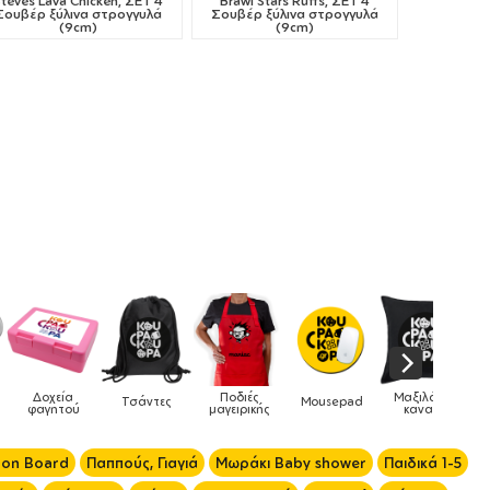
Steves Lava Chicken, ΣΕΤ 4
Brawl Stars Ruffs, ΣΕΤ 4
Σουβέρ ξύλινα στρογγυλά
Σουβέρ ξύλινα στρογγυλά
(9cm)
(9cm)
Μαξιλάρια
Mousepad
Phone Holders
Ρολόγια
Βρεφικά
καναπέ
 on Board
Παππούς, Γιαγιά
Μωράκι Baby shower
Παιδικά 1-5