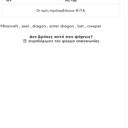
10+
9€/τεμ
Οι τιμές περιλαμβάνουν Φ.Π.Α.
Minecraft , axel , dragon , enter dragon , bat , creeper
Δεν βρήκες αυτό που ψάχνεις?
συμπλήρωσε την φόρμα επικοινωνίας