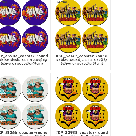
aming
Gaming
KP_33203_coaster-round
#KP_33139_coaster-round
oblox Rivals, ΣΕΤ 4 Σουβέρ
Roblox squad, ΣΕΤ 4 Σουβέρ
ξύλινα στρογγυλά (9cm)
ξύλινα στρογγυλά (9cm)
aming
Gaming
KP_31066_coaster-round
#KP_30938_coaster-round