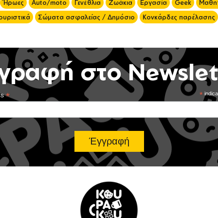
Ήρωες
Auto/moto
Γενέθλια
Ζωάκια
Εργασία
Geek
Μαθητ
ουριστικά
Σώματα ασφαλείας / Δημόσιο
Κονκάρδες παρέλασης
γραφή στο Newslet
*
*
indica
ss