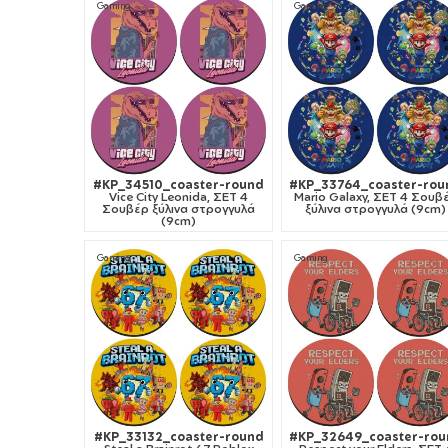
Gaming
Gaming
#KP_34510_coaster-round
#KP_33764_coaster-rou
Vice City Leonida, ΣΕΤ 4
Mario Galaxy, ΣΕΤ 4 Σουβ
Σουβέρ ξύλινα στρογγυλά
ξύλινα στρογγυλά (9cm)
(9cm)
Gaming
Gaming
#KP_33132_coaster-round
#KP_32649_coaster-rou