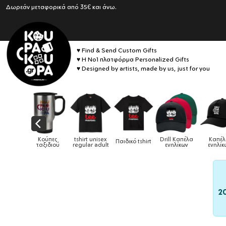
Δωρεάν μεταφορικά από 35€ και άνω.
♥ Find & Send Custom Gifts
♥ Η No1 πλατφόρμα Personalized Gifts
♥ Designed by artists, made by us, just for you
Drill Καπέλα
Καπέλα
κό tshirt
Καπέλα παιδικά
Κούπες
Κούπες ει
ενηλίκων
ενηλίκων
2