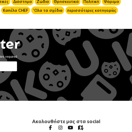
ικές
Διάστημα
Ζώδια
Θρησκευτικά
Πολιτική
Ψάρεμα
Καπέλα CHEF
'Ολα τα σχέδια
περισσότερες κατηγορίες
ter
tes required
Ακολουθήστε μας στα social