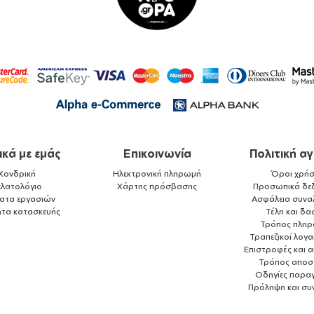
ικά με εμάς
Επικοινωνία
Πολιτική α
Χονδρική
Ηλεκτρονική πληρωμή
Όροι χρήσ
ελατολόγιο
Χάρτης πρόσβασης
Προσωπικά δε
ματα εργασιών
Ασφάλεια συνα
ητα κατασκευής
Τέλη και δα
Τρόπος πλη
Τραπεζικοί λογ
Επιστροφές και 
Τρόπος αποσ
Οδηγίες παραγ
Πρόληψη και συ