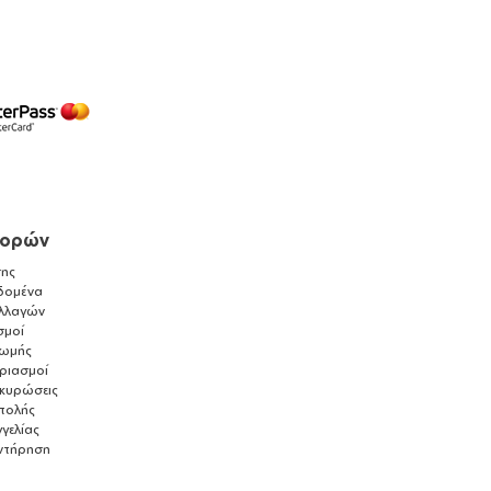
γορών
ης
δομένα
λλαγών
σμοί
ρωμής
αριασμοί
ακυρώσεις
τολής
γελίας
ντήρηση