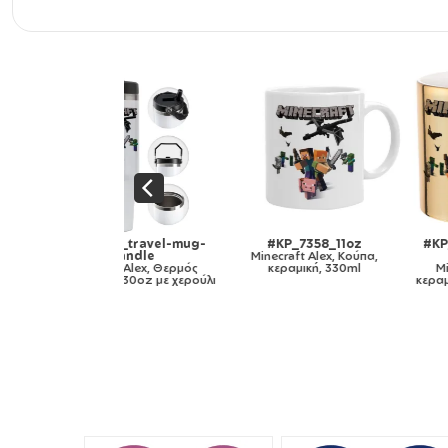
358_travel-mug-
#KP_7358_11oz
#KP_7358_mug-mir
handle
Minecraft Alex, Κούπα,
gold
raft Alex, Θερμός
κεραμική, 330ml
Minecraft Alex, Κο
ωτο 30oz με χερούλι
κεραμική, χρυσή καθρ
330ml