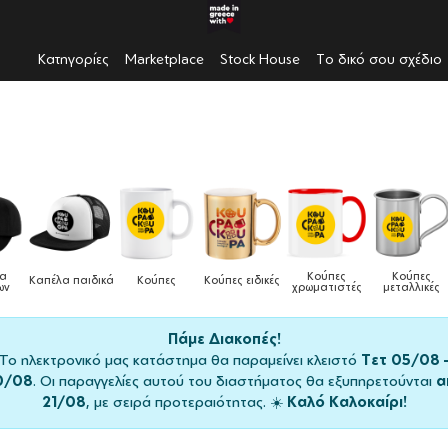
Κατηγορίες
Marketplace
Stock House
Το δικό σου σχέδιο
Κούπες
Κούπες
Δοχεία
Ποδιές
δικές
Τσάντες
χρωματιστές
μεταλλικές
φαγητού
μαγειρικής
Πάμε Διακοπές!
Το ηλεκτρονικό μας κατάστημα θα παραμείνει κλειστό
Τετ 05/08 
0/08
. Οι παραγγελίες αυτού του διαστήματος θα εξυπηρετούνται
α
21/08
, με σειρά προτεραιότητας. ☀️
Καλό Καλοκαίρι!