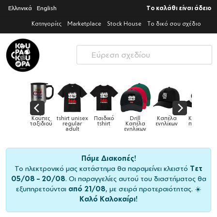
Ελληνικά
English
Το καλάθι είναι άδειο
Κατηγορίες
Marketplace
Stock House
Το δικό σου σχέδιο
Παιδικά
Κούπες
tshirt unisex
Παιδικό
Drill
Καπέλα
Καπέλα
αγούρια &
ταξιδιού
regular
tshirt
Καπέλα
ενηλίκων
παιδικά
Κούπες
adult
ενηλίκων
Πάμε Διακοπές!
Το ηλεκτρονικό μας κατάστημα θα παραμείνει κλειστό
Τετ
05/08 – 20/08
. Οι παραγγελίες αυτού του διαστήματος θα
εξυπηρετούνται
από 21/08
, με σειρά προτεραιότητας. ☀️
Καλό Καλοκαίρι!