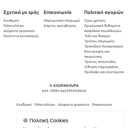
Σχετικά με εμάς
Επικοινωνία
Πολιτική αγορών
Χονδρική
Ηλεκτρονική πληρωμή
Όροι χρήσης
Πελατολόγιο
Χάρτης πρόσβασης
Προσωπικά δεδομένα
Δείγματα εργασιών
Ασφάλεια συναλλαγών
Ποιότητα κατασκευής
Τέλη και δασμοί
Τρόπος πληρωμής
Τραπεζικοί λογαριασμοί
Επιστροφές και
ακυρώσεις
Τρόπος αποστολής
Οδηγίες παραγγελίας
Πρόληψη και συντήρηση
©
KOUPAKOUPA
Α.Μ. ΓΕΜΗ 065935903000
Χονδρική
Πελατολόγιο
Δείγματα εργασιών
Επικοινωνία
🍪 Πολιτική Cookies