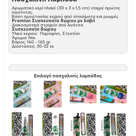
Αρωματικό κερί πλακέ (30 x 3 x 1,5 cm) σαγρέ πρώτης
ποιότητας.
Βάση προστασίας κεριού από σπασίματα και ρωγμές
Premiun Συσκευασία δώρου με λαβή
Διακοσμητικά στοιχεία από λινάτσα
Συσκευασία δώρου
Υλικό κεριού: Παραφίνη, Στεατίνη
Άρωμα: Ναι
Βάρος: 160 - 165 gr
Διαστάσεις: 30-32 εκ
Παγούρι
Μεταλλικό παγούρι αλουμινίου 500ml εξαιρετικής
ποιότητας, κατάλληλο για πολλαπλούς σκοπούς καθώς
είναι εξοπλισμένο με διπλό καπάκι.
Επιλογή πασχαλινής λαμπάδας
Υλικό: Αλουμίνιο
Πλυντήριο πιάτων: ΟΧΙ
Χωρητικότητα: 500ml / 17oz
Φούρνος μικροκυμάτων: ΟΧΙ
Χρήση: ΖΕΣΤΑ, ΚΡΥΟ
Καλαμάκι: ΟΧΙ
Διάσταση: 16 x 7.2 cm
Καπάκι: NAI
Όξινα: ΟΧΙ