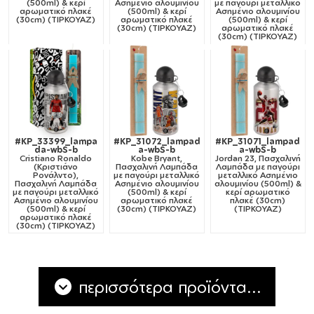
(500ml) & κερί
Ασημένιο αλουμινίου
με παγούρι μεταλλικό
αρωματικό πλακέ
(500ml) & κερί
Ασημένιο αλουμινίου
(30cm) (ΤΙΡΚΟΥΑΖ)
αρωματικό πλακέ
(500ml) & κερί
(30cm) (ΤΙΡΚΟΥΑΖ)
αρωματικό πλακέ
(30cm) (ΤΙΡΚΟΥΑΖ)
#KP_33399_lampa
#KP_31072_lampad
#KP_31071_lampad
da-wbS-b
a-wbS-b
a-wbS-b
Cristiano Ronaldo
Kobe Bryant,
Jordan 23, Πασχαλινή
(Κριστιάνο
Πασχαλινή Λαμπάδα
Λαμπάδα με παγούρι
Ρονάλντο),
με παγούρι μεταλλικό
μεταλλικό Ασημένιο
Πασχαλινή Λαμπάδα
Ασημένιο αλουμινίου
αλουμινίου (500ml) &
με παγούρι μεταλλικό
(500ml) & κερί
κερί αρωματικό
Ασημένιο αλουμινίου
αρωματικό πλακέ
πλακέ (30cm)
(500ml) & κερί
(30cm) (ΤΙΡΚΟΥΑΖ)
(ΤΙΡΚΟΥΑΖ)
αρωματικό πλακέ
(30cm) (ΤΙΡΚΟΥΑΖ)
περισσότερα προϊόντα...