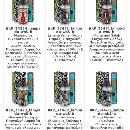
#KP_34234_lampa
#KP_33472_lampa
#KP_33471_lampad
da-wbS-b
da-wbS-b
a-wbS-b
Μπαμπά σε
Lamine Yamal (Λαμίν
Mohamed Salah
ευχαριστώ που με
Γιαμάλ), Πασχαλινή
(Μοχάμεντ Σαλάχ),
έκανες
Λαμπάδα με παγούρι
Πασχαλινή Λαμπάδα
ΟΛΥΜΠΙΑΚΑΡΑ,
μεταλλικό Ασημένιο
με παγούρι μεταλλικό
Πασχαλινή Λαμπάδα
αλουμινίου (500ml) &
Ασημένιο αλουμινίου
με παγούρι μεταλλικό
κερί αρωματικό
(500ml) & κερί
Ασημένιο αλουμινίου
πλακέ (30cm)
αρωματικό πλακέ
(500ml) & κερί
(ΤΙΡΚΟΥΑΖ)
(30cm) (ΤΙΡΚΟΥΑΖ)
αρωματικό πλακέ
(30cm) (ΤΙΡΚΟΥΑΖ)
#KP_33470_lampa
#KP_33469_lampa
#KP_33468_lampa
da-wbS-b
da-wbS-b
da-wbS-b
Neymar (Νεϊμάρ),
Vinícius Júnior
Diego Maradona
Πασχαλινή Λαμπάδα
(Βινίσιους Ζούνιορ),
(Ντιέγκο
με παγούρι μεταλλικό
Πασχαλινή Λαμπάδα
Μαραντόνα),
Ασημένιο αλουμινίου
με παγούρι μεταλλικό
Πασχαλινή Λαμπάδα