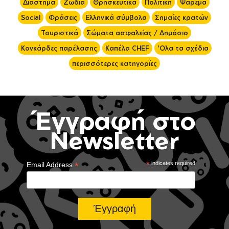
Διάστημα
Ζώδια
Θρησκευτικά
Πολιτική
Ψάρεμα
Social
Φράσεις
Ελληνικά σύμβολα
Σημαίες κρατών
Τουριστικά
Σώματα ασφαλείας / Δημόσιο
Κονκάρδες παρέλασης
Καπέλα CHEF
'Ολα τα σχέδια
περισσότερες κατηγορίες
Έγγραφή στο
Newsletter
*
*
indicates required
Email Address