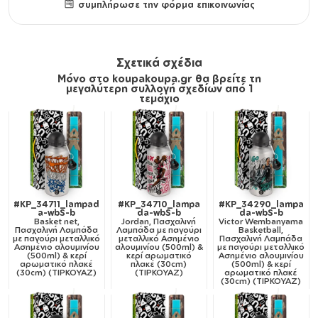
συμπλήρωσε την φόρμα επικοινωνίας
Σχετικά σχέδια
Μόνο στο koupakoupa.gr θα βρείτε τη
μεγαλύτερη συλλογή σχεδίων από 1
τεμάχιο
#KP_34711_lampad
#KP_34710_lampa
#KP_34290_lampa
a-wbS-b
da-wbS-b
da-wbS-b
Basket net,
Jordan, Πασχαλινή
Victor Wembanyama
Πασχαλινή Λαμπάδα
Λαμπάδα με παγούρι
Basketball,
με παγούρι μεταλλικό
μεταλλικό Ασημένιο
Πασχαλινή Λαμπάδα
Ασημένιο αλουμινίου
αλουμινίου (500ml) &
με παγούρι μεταλλικό
(500ml) & κερί
κερί αρωματικό
Ασημένιο αλουμινίου
αρωματικό πλακέ
πλακέ (30cm)
(500ml) & κερί
(30cm) (ΤΙΡΚΟΥΑΖ)
(ΤΙΡΚΟΥΑΖ)
αρωματικό πλακέ
(30cm) (ΤΙΡΚΟΥΑΖ)