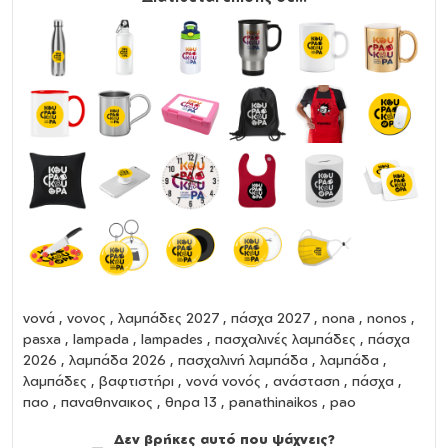
νονά
,
νονος
,
λαμπάδες 2027
,
πάσχα 2027
,
nona
,
nonos
,
pasxa
,
lampada
,
lampades
,
πασχαλινές λαμπάδες
,
πάσχα
2026
,
λαμπάδα 2026
,
πασχαλινή λαμπάδα
,
λαμπάδα
,
λαμπάδες
,
βαφτιστήρι
,
νονά νονός
,
ανάσταση
,
πάσχα
,
παο , παναθηναικος , θηρα 13 , panathinaikos , pao
Δεν βρήκες αυτό που ψάχνεις?