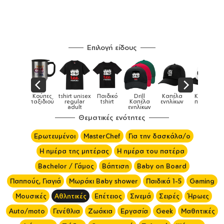
Επιλογή είδους
Παιδικά
Κούπες
tshirt unisex
Παιδικό
Drill
Καπέλα
Καπέλα
αγούρια &
ταξιδιού
regular
tshirt
Καπέλα
ενηλίκων
παιδικά
Κούπες
adult
ενηλίκων
Θεματικές ενότητες
Ερωτευμένοι
MasterChef
Για την δασκάλα/ο
Η ημέρα της μητέρας
Η ημέρα του πατέρα
Bachelor / Γάμος
Βάπτιση
Baby on Board
Παππούς, Γιαγιά
Μωράκι Baby shower
Παιδικά 1-5
Gaming
Μουσικές
Αθλητικές
Επέτειος
Σινεμά
Σειρές
Ήρωες
Auto/moto
Γενέθλια
Ζωάκια
Εργασία
Geek
Μαθητικές