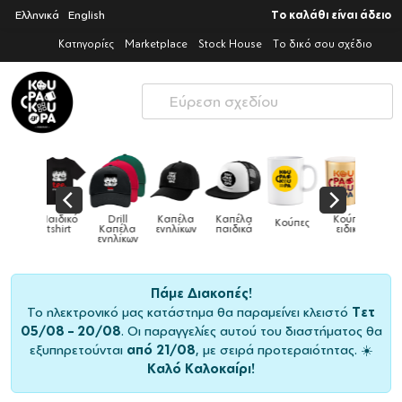
Ελληνικά
English
Το καλάθι είναι άδειο
Κατηγορίες
Marketplace
Stock House
Το δικό σου σχέδιο
Παιδικό
Drill
Καπέλα
Καπέλα
Κούπες
Κούπες
Κούπες
tshirt
Καπέλα
ενηλίκων
παιδικά
ειδικές
χρωματιστές
ενηλίκων
Πάμε Διακοπές!
Το ηλεκτρονικό μας κατάστημα θα παραμείνει κλειστό
Τετ
05/08 – 20/08
. Οι παραγγελίες αυτού του διαστήματος θα
εξυπηρετούνται
από 21/08
, με σειρά προτεραιότητας. ☀️
Καλό Καλοκαίρι!