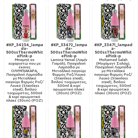
#KP_34234_lampa
#KP_33472_lampa
#KP_33471_lampad
da-
da-
a-
500ssThermoWhit
500ssThermoWhit
500ssThermoWhit
ePink-p
ePink-p
ePink-p
Μπαμπά σε
Lamine Yamal (Λαμίν
Mohamed Salah
ευχαριστώ που με
Γιαμάλ), Πασχαλινή
(Μοχάμεντ Σαλάχ),
έκανες
Λαμπάδα με
Πασχαλινή Λαμπάδα
ΟΛΥΜΠΙΑΚΑΡΑ,
Μεταλλικό παγούρι
με Μεταλλικό
Πασχαλινή Λαμπάδα
θερμός Ροζ/Λευκό
παγούρι θερμός Ροζ/
με Μεταλλικό
(Stainless steel),
Λευκό (Stainless
παγούρι θερμός Ροζ/
διπλού τοιχώματος,
steel), διπλού
Λευκό (Stainless
500ml & κερί
τοιχώματος, 500ml
steel), διπλού
αρωματικό πλακέ
& κερί αρωματικό
τοιχώματος, 500ml
(30cm) (ΡΟΖ)
πλακέ (30cm) (ΡΟΖ)
& κερί αρωματικό
πλακέ (30cm) (ΡΟΖ)