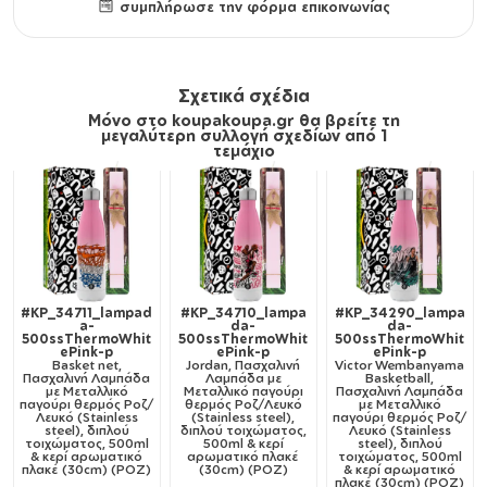
συμπλήρωσε την φόρμα επικοινωνίας
Σχετικά σχέδια
Μόνο στο koupakoupa.gr θα βρείτε τη
μεγαλύτερη συλλογή σχεδίων από 1
τεμάχιο
#KP_34711_lampad
#KP_34710_lampa
#KP_34290_lampa
a-
da-
da-
500ssThermoWhit
500ssThermoWhit
500ssThermoWhit
ePink-p
ePink-p
ePink-p
Basket net,
Jordan, Πασχαλινή
Victor Wembanyama
Πασχαλινή Λαμπάδα
Λαμπάδα με
Basketball,
με Μεταλλικό
Μεταλλικό παγούρι
Πασχαλινή Λαμπάδα
παγούρι θερμός Ροζ/
θερμός Ροζ/Λευκό
με Μεταλλικό
Λευκό (Stainless
(Stainless steel),
παγούρι θερμός Ροζ/
steel), διπλού
διπλού τοιχώματος,
Λευκό (Stainless
τοιχώματος, 500ml
500ml & κερί
steel), διπλού
& κερί αρωματικό
αρωματικό πλακέ
τοιχώματος, 500ml
πλακέ (30cm) (ΡΟΖ)
(30cm) (ΡΟΖ)
& κερί αρωματικό
πλακέ (30cm) (ΡΟΖ)