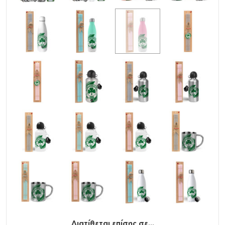
εξωτερικό τοίχωμα.
Βιδωτό καπάκι με αεροστεγές και χωρίς διαρροές
κλείσιμο
Ανακυκλώσιμο
Διατίθεται επίσης σε...