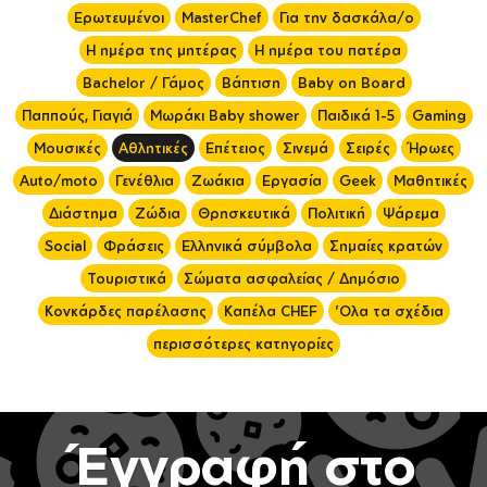
Ερωτευμένοι
MasterChef
Για την δασκάλα/ο
Η ημέρα της μητέρας
Η ημέρα του πατέρα
Bachelor / Γάμος
Βάπτιση
Baby on Board
Παππούς, Γιαγιά
Μωράκι Baby shower
Παιδικά 1-5
Gaming
Μουσικές
Αθλητικές
Επέτειος
Σινεμά
Σειρές
Ήρωες
Auto/moto
Γενέθλια
Ζωάκια
Εργασία
Geek
Μαθητικές
Διάστημα
Ζώδια
Θρησκευτικά
Πολιτική
Ψάρεμα
Social
Φράσεις
Ελληνικά σύμβολα
Σημαίες κρατών
Τουριστικά
Σώματα ασφαλείας / Δημόσιο
Κονκάρδες παρέλασης
Καπέλα CHEF
'Ολα τα σχέδια
περισσότερες κατηγορίες
Έγγραφή στο