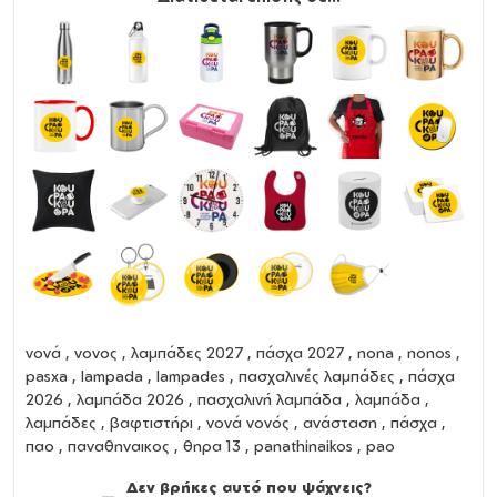
νονά
,
νονος
,
λαμπάδες 2027
,
πάσχα 2027
,
nona
,
nonos
,
pasxa
,
lampada
,
lampades
,
πασχαλινές λαμπάδες
,
πάσχα
2026
,
λαμπάδα 2026
,
πασχαλινή λαμπάδα
,
λαμπάδα
,
λαμπάδες
,
βαφτιστήρι
,
νονά νονός
,
ανάσταση
,
πάσχα
,
παο , παναθηναικος , θηρα 13 , panathinaikos , pao
Δεν βρήκες αυτό που ψάχνεις?