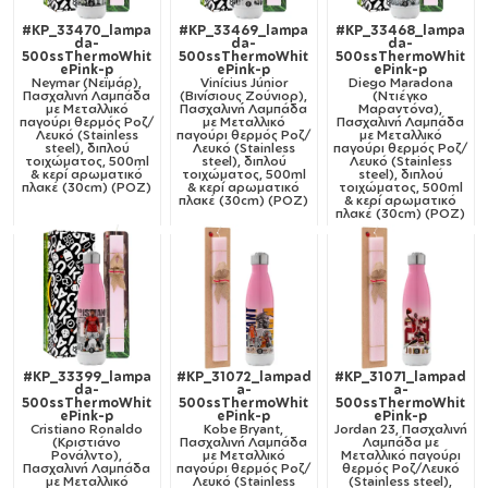
#KP_33470_lampa
#KP_33469_lampa
#KP_33468_lampa
da-
da-
da-
500ssThermoWhit
500ssThermoWhit
500ssThermoWhit
ePink-p
ePink-p
ePink-p
Neymar (Νεϊμάρ),
Vinícius Júnior
Diego Maradona
Πασχαλινή Λαμπάδα
(Βινίσιους Ζούνιορ),
(Ντιέγκο
με Μεταλλικό
Πασχαλινή Λαμπάδα
Μαραντόνα),
παγούρι θερμός Ροζ/
με Μεταλλικό
Πασχαλινή Λαμπάδα
Λευκό (Stainless
παγούρι θερμός Ροζ/
με Μεταλλικό
steel), διπλού
Λευκό (Stainless
παγούρι θερμός Ροζ/
τοιχώματος, 500ml
steel), διπλού
Λευκό (Stainless
& κερί αρωματικό
τοιχώματος, 500ml
steel), διπλού
πλακέ (30cm) (ΡΟΖ)
& κερί αρωματικό
τοιχώματος, 500ml
πλακέ (30cm) (ΡΟΖ)
& κερί αρωματικό
πλακέ (30cm) (ΡΟΖ)
#KP_33399_lampa
#KP_31072_lampad
#KP_31071_lampad
da-
a-
a-
500ssThermoWhit
500ssThermoWhit
500ssThermoWhit
ePink-p
ePink-p
ePink-p
Cristiano Ronaldo
Kobe Bryant,
Jordan 23, Πασχαλινή
(Κριστιάνο
Πασχαλινή Λαμπάδα
Λαμπάδα με
Ρονάλντο),
με Μεταλλικό
Μεταλλικό παγούρι
Πασχαλινή Λαμπάδα
παγούρι θερμός Ροζ/
θερμός Ροζ/Λευκό
με Μεταλλικό
Λευκό (Stainless
(Stainless steel),