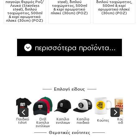
παγούρι θερμός Ροζ/
steel), διπλού
διπλού τοιχώματος,
Λευκό (Stainless
τοιχώματος, 500ml
500ml & κερί
steel), διπλού
& κερί αρωματικό
αρωματικό πλακέ
τοιχώματος, 500ml
πλακέ (30cm) (ΡΟΖ)
(30cm) (ΡΟΖ)
& κερί αρωματικό
πλακέ (30cm) (ΡΟΖ)
περισσότερα προϊόντα...
Επιλογή είδους
Παιδικό
Drill
Καπέλα
Καπέλα
Κούπες
Κούπες
Κούπες
tshirt
Καπέλα
ενηλίκων
παιδικά
ειδικές
χρωματιστές
ενηλίκων
Θεματικές ενότητες