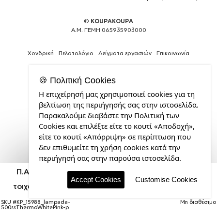
©
KOUPAKOUPA
Α.Μ. ΓΕΜΗ 065935903000
Χονδρική
Πελατολόγιο
Δείγματα εργασιών
Επικοινωνία
🍪 Πολιτική Cookies
Η επιχείρησή μας χρησιμοποιεί cookies για τη
Expert
βελτίωση της περιήγησής σας στην ιστοσελίδα.
Web
Παρακαλούμε διαβάστε την Πολιτική των
Development
Cookies και επιλέξτε είτε το κουτί «Αποδοχή»,
Services
από
είτε το κουτί «Απόρριψη» σε περίπτωση που
την
δεν επιθυμείτε τη χρήση cookies κατά την
CDL.gr
περιήγησή σας στην παρούσα ιστοσελίδα.
Π.Α.Ο., Πασχαλινή Λαμπάδα με Μεταλλικό παγούρι
θερμός Ροζ/Λευκό (Stainless steel), διπλού
Accept Cookies
Customise Cookies
τοιχώματος, 500ml & κερί αρωματικό πλακέ (30cm)
(ΡΟΖ)
SKU #
KP_15988_lampada-
Μη διαθέσιμο
500ssThermoWhitePink-p