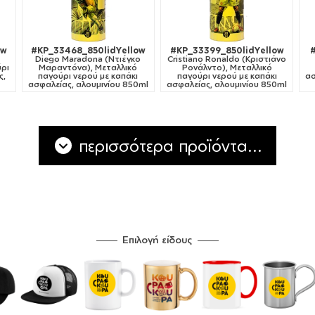
ow
#KP_33468_850lidYellow
#KP_33399_850lidYellow
Diego Maradona (Ντιέγκο
Cristiano Ronaldo (Κριστιάνο
ύρι
Μαραντόνα), Μεταλλικό
Ρονάλντο), Μεταλλικό
ς,
παγούρι νερού με καπάκι
παγούρι νερού με καπάκι
ασ
ασφαλείας, αλουμινίου 850ml
ασφαλείας, αλουμινίου 850ml
περισσότερα προϊόντα...
Επιλογή είδους