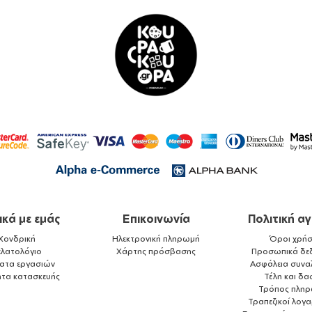
ικά με εμάς
Επικοινωνία
Πολιτική α
Χονδρική
Ηλεκτρονική πληρωμή
Όροι χρήσ
ελατολόγιο
Χάρτης πρόσβασης
Προσωπικά δε
ματα εργασιών
Ασφάλεια συνα
ητα κατασκευής
Τέλη και δα
Τρόπος πλη
Τραπεζικοί λογ