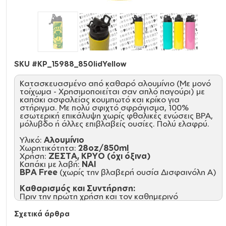
SKU #
KP_15988_850lidYellow
Κατασκευασμένο από καθαρό αλουμίνιο (Με μονό
τοίχωμα - Χρησιμοποιείται σαν απλό παγούρι) με
καπάκι ασφαλείας κουμπωτό και κρίκο για
στήριγμα. Με πολύ σφιχτό σφράγισμα, 100%
εσωτερική επικάλυψη χωρίς φθαλικές ενώσεις ΒΡΑ,
μόλυβδο ή άλλες επιβλαβείς ουσίες. Πολύ ελαφρύ.
Υλικό:
Αλουμίνιο
Χωρητικότητα:
28oz/850ml
Χρήση:
ΖΕΣΤΑ, ΚΡΥΟ (όχι όξινα)
Καπάκι με λαβή:
NAI
BPA Free
(χωρίς την βλαβερή ουσία Δισφαινόλη Α)
Καθαρισμός και Συντήρηση:
Πριν την πρώτη χρήση και τον καθημερινό
καθαρισμό, πλύνετε με το χέρι με σαπούνι
αραιωμένο σε ζεστό νερό
Σχετικά άρθρα
Κρατήστε το ακάλυπτο και άδειο για την