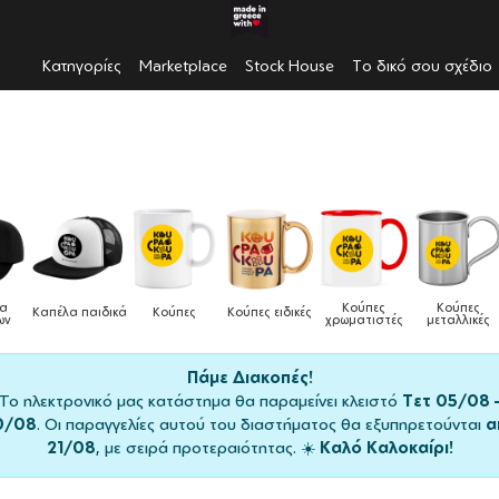
Κατηγορίες
Marketplace
Stock House
Το δικό σου σχέδιο
Κούπες
Κούπες
Δοχεία
Ποδιές
δικές
Τσάντες
χρωματιστές
μεταλλικές
φαγητού
μαγειρικής
Πάμε Διακοπές!
Το ηλεκτρονικό μας κατάστημα θα παραμείνει κλειστό
Τετ 05/08 
0/08
. Οι παραγγελίες αυτού του διαστήματος θα εξυπηρετούνται
α
21/08
, με σειρά προτεραιότητας. ☀️
Καλό Καλοκαίρι!