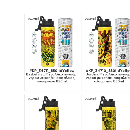
Αθλητικά
Αθλητικά
#KP_34711_850lidYellow
#KP_34710_850lidYell
Basket net, Μεταλλικό παγούρι
Jordan, Μεταλλικό παγούρ
νερού με καπάκι ασφαλείας,
νερού με καπάκι ασφαλεία
αλουμινίου 850ml
αλουμινίου 850ml
Αθλητικά
Αθλητικά