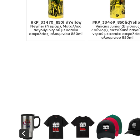
#KP_33470_850lidYellow
#KP_33469_850lidYell
Neymar (Νεϊμάρ), Μεταλλικό
Vinícius Júnior (Βινίσιους
παγούρι νερού με καπάκι
Ζούνιορ), Μεταλλικό παγο
ασφαλείας, αλουμινίου 850ml
νερού με καπάκι ασφαλεία
αλουμινίου 850ml