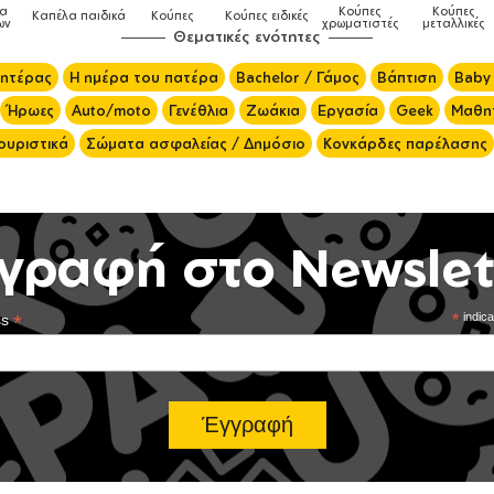
Κούπες
Κούπες
Δοχεία
Ποδιές
δικές
Τσάντες
χρωματιστές
μεταλλικές
φαγητού
μαγειρικής
Θεματικές ενότητες
μητέρας
Η ημέρα του πατέρα
Bachelor / Γάμος
Βάπτιση
Baby
Ήρωες
Auto/moto
Γενέθλια
Ζωάκια
Εργασία
Geek
Μαθητ
ουριστικά
Σώματα ασφαλείας / Δημόσιο
Κονκάρδες παρέλασης
γραφή στο Newslet
*
*
indica
ss