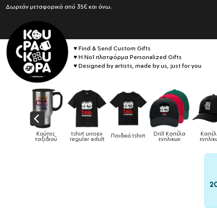
Δωρεάν μεταφορικά από 35€ και άνω.
♥ Find & Send Custom Gifts
♥ Η No1 πλατφόρμα Personalized Gifts
♥ Designed by artists, made by us, just for you
Drill Καπέλα
Καπέλα
κό tshirt
Καπέλα παιδικά
Κούπες
Κούπες ει
ενηλίκων
ενηλίκων
2