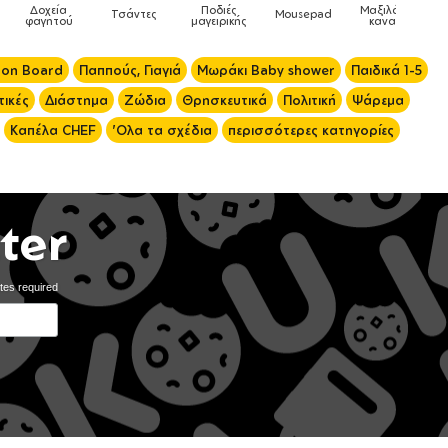
Μαξιλάρια
Mousepad
Phone Holders
Ρολόγια
Βρεφικά
καναπέ
 on Board
Παππούς, Γιαγιά
Μωράκι Baby shower
Παιδικά 1-5
ικές
Διάστημα
Ζώδια
Θρησκευτικά
Πολιτική
Ψάρεμα
Καπέλα CHEF
'Ολα τα σχέδια
περισσότερες κατηγορίες
ter
tes required