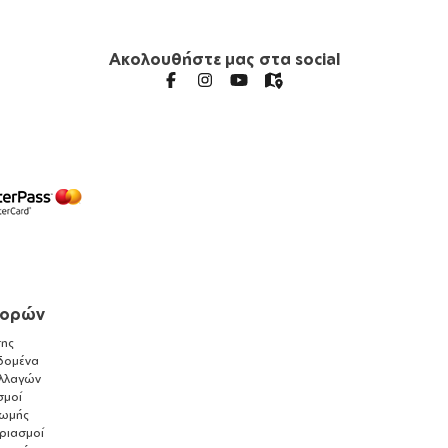
Ακολουθήστε μας στα social
γορών
ης
δομένα
λλαγών
σμοί
ρωμής
αριασμοί