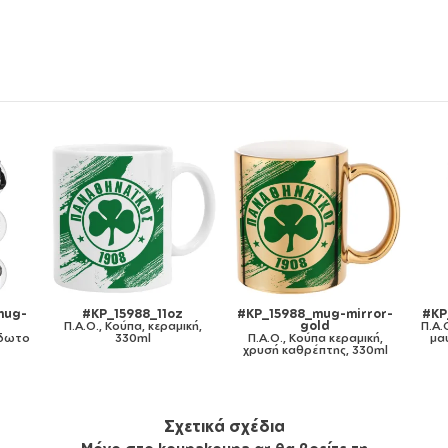
ror-
#KP_15988_11ozcBLACK
#KP_15988_metaldouble
#KP
Π.Α.Ο., Κούπα χρωματιστή
Π.Α.Ο., Κούπα Ανοξείδωτη
Π.
ική,
μαύρη, κεραμική, 330ml
διπλού τοιχώματος 300ml
κ
30ml
185
Σχετικά σχέδια
Μόνο στο koupakoupa.gr θα βρείτε τη