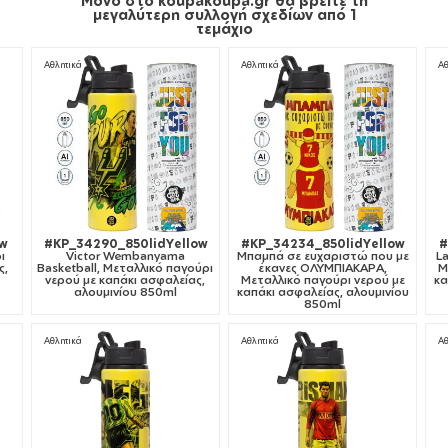
μεγαλύτερη συλλογή σχεδίων από 1
τεμάχιο
Αθλητικά
Αθλητικά
Αθ
ow
#KP_34290_850lidYellow
#KP_34234_850lidYellow
#
ι
Victor Wembanyama
Μπαμπά σε ευχαριστώ που με
L
ς,
Basketball, Μεταλλικό παγούρι
έκανες ΟΛΥΜΠΙΑΚΑΡΑ,
Μ
νερού με καπάκι ασφαλείας,
Μεταλλικό παγούρι νερού με
κα
αλουμινίου 850ml
καπάκι ασφαλείας, αλουμινίου
850ml
Αθλητικά
Αθλητικά
Αθ