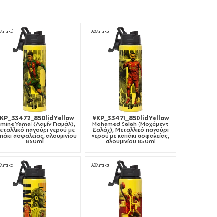
λητικά
Αθλητικά
KP_33472_850lidYellow
#KP_33471_850lidYellow
amine Yamal (Λαμίν Γιαμάλ),
Mohamed Salah (Μοχάμεντ
εταλλικό παγούρι νερού με
Σαλάχ), Μεταλλικό παγούρι
πάκι ασφαλείας, αλουμινίου
νερού με καπάκι ασφαλείας,
850ml
αλουμινίου 850ml
λητικά
Αθλητικά