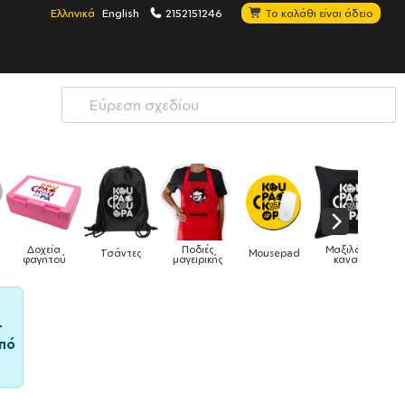
Ελληνικά
English
2152151246
Το καλάθι είναι άδειο
Μαξιλάρια
Mousepad
Phone Holders
Ρολόγια
Βρεφικά
καναπέ
–
πό