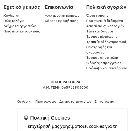
Σχετικά με εμάς
Επικοινωνία
Πολιτική αγορών
Χονδρική
Ηλεκτρονική πληρωμή
Όροι χρήσης
Πελατολόγιο
Χάρτης πρόσβασης
Προσωπικά δεδομένα
Δείγματα εργασιών
Ασφάλεια συναλλαγών
Ποιότητα κατασκευής
Τέλη και δασμοί
Τρόπος πληρωμής
Τραπεζικοί λογαριασμοί
Επιστροφές και
ακυρώσεις
Τρόπος αποστολής
Οδηγίες παραγγελίας
Πρόληψη και συντήρηση
©
KOUPAKOUPA
Α.Μ. ΓΕΜΗ 065935903000
Χονδρική
Πελατολόγιο
Δείγματα εργασιών
Επικοινωνία
🍪 Πολιτική Cookies
Η επιχείρησή μας χρησιμοποιεί cookies για τη
Θέλεις