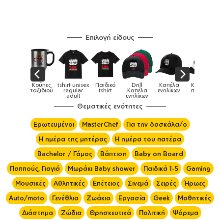
Επιλογή είδους
tshirt unisex
Παιδικό
Drill
Καπέλα
Καπέλα
Κούπες
Κούπες
regular
tshirt
Καπέλα
ενηλίκων
παιδικά
ειδικές
adult
ενηλίκων
Θεματικές ενότητες
Ερωτευμένοι
MasterChef
Για την δασκάλα/ο
Η ημέρα της μητέρας
Η ημέρα του πατέρα
Bachelor / Γάμος
Βάπτιση
Baby on Board
Παππούς, Γιαγιά
Μωράκι Baby shower
Παιδικά 1-5
Gaming
Μουσικές
Αθλητικές
Επέτειος
Σινεμά
Σειρές
Ήρωες
Auto/moto
Γενέθλια
Ζωάκια
Εργασία
Geek
Μαθητικές
Διάστημα
Ζώδια
Θρησκευτικά
Πολιτική
Ψάρεμα