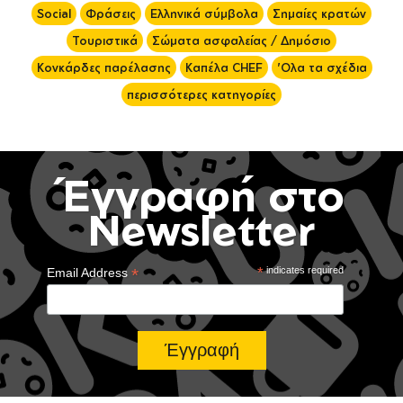
Social
Φράσεις
Ελληνικά σύμβολα
Σημαίες κρατών
Τουριστικά
Σώματα ασφαλείας / Δημόσιο
Κονκάρδες παρέλασης
Καπέλα CHEF
'Ολα τα σχέδια
περισσότερες κατηγορίες
Έγγραφή στο
Newsletter
*
*
indicates required
Email Address