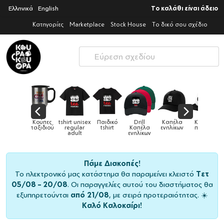
Ελληνικά
English
Το καλάθι είναι άδειο
Κατηγορίες
Marketplace
Stock House
Το δικό σου σχέδιο
shirt unisex
Παιδικό
Drill
Καπέλα
Καπέλα
Κούπες
Κούπες
regular
tshirt
Καπέλα
ενηλίκων
παιδικά
ειδικές
adult
ενηλίκων
Πάμε Διακοπές!
Το ηλεκτρονικό μας κατάστημα θα παραμείνει κλειστό
Τετ
05/08 – 20/08
. Οι παραγγελίες αυτού του διαστήματος θα
εξυπηρετούνται
από 21/08
, με σειρά προτεραιότητας. ☀️
Καλό Καλοκαίρι!