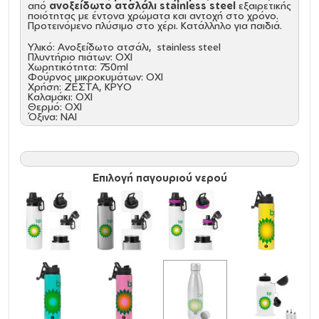
από
ανοξείδωτο ατσλάλι stainless steel
εξαιρετικής
ποιότητας με έντονα χρώματα και αντοχή στο χρόνο.
Προτεινόμενο πλύσιμο στο χέρι. Κατάλληλο για παιδιά.
Υλικό: Ανοξείδωτο ατσάλι, stainless steel
Πλυντήριο πιάτων: ΟΧΙ
Χωρητικότητα: 750ml
Φούρνος μικροκυμάτων: ΟΧΙ
Χρήση: ΖΕΣΤΑ, ΚΡΥΟ
Καλαμάκι: ΟΧΙ
Θερμό: ΟΧΙ
Όξινα: NAI
Καθαρισμός και Συντήρηση:
Πριν την πρώτη χρήση και τον καθημερινό καθαρισμό,
πλύνετε με το χέρι με σαπούνι αραιωμένο σε ζεστό
νερό
Κρατήστε το ακάλυπτο και άδειο για την αποθήκευση,
Επιλογή παγουριού νερού
Δεν είναι ασφαλές στο πλυντήριο πιάτων, Δεν είναι
κατάλληλο για φούρνο μικροκυμάτων, Μην καταψύχετε.