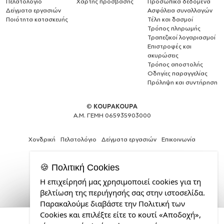
Πελατολόγιο
Χάρτης πρόσβασης
Προσωπικά δεδομένα
Δείγματα εργασιών
Ασφάλεια συναλλαγών
Ποιότητα κατασκευής
Τέλη και δασμοί
Τρόπος πληρωμής
Τραπεζικοί λογαριασμοί
Επιστροφές και
ακυρώσεις
Τρόπος αποστολής
Οδηγίες παραγγελίας
Πρόληψη και συντήρηση
©
KOUPAKOUPA
Α.Μ. ΓΕΜΗ 065935903000
Χονδρική
Πελατολόγιο
Δείγματα εργασιών
Επικοινωνία
🍪 Πολιτική Cookies
Η επιχείρησή μας χρησιμοποιεί cookies για τη
Web
βελτίωση της περιήγησής σας στην ιστοσελίδα.
Design,
Παρακαλούμε διαβάστε την Πολιτική των
Social
Cookies και επιλέξτε είτε το κουτί «Αποδοχή»,
Media
Ford, Μεταλλικό παγούρι νερού, Ασημένιο,
αλουμινίου 500ml
&