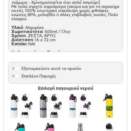
τοίχωμα - Χρησιμοποιείται σαν απλό παγούρι)
Με πολύ σφιχτό σφράγισμα (ακόμα και για τα αεριούχα
ποτά), 100% εσωτερική επικάλυψη χωρίς φθαλικές
ενώσεις ΒΡΑ, μόλυβδο ή άλλες επιβλαβείς ουσίες. Πολύ
ελαφρύ.
Υλικό
: Αλουμίνιο
Χωρητικότητα
: 500ml / 17oz
Χρήση
: ΖΕΣΤΑ, ΚΡΥΟ
Διάσταση
: 16 x 7.2 cm
Καπάκι
: NAI
Καθαρισμός και Συντήρηση:
Πριν την πρώτη χρήση και τον καθημερινό καθαρισμό,
πλύνετε με το χέρι με σαπούνι αραιωμένο σε ζεστό
νερό
Εξατομικεύστε αυτό το προϊόν
Κρατήστε το ακάλυπτο και άδειο για την αποθήκευση,
Δεν είναι ασφαλές στο πλυντήριο πιάτων, Δεν είναι
Επιπλέον Παροχές
κατάλληλο για φούρνο μικροκυμάτων, Μην καταψύχετε.
Επιλογή παγουριού νερού