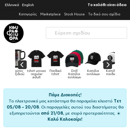
Ελληνικά
English
Το καλάθι είναι άδειο
Κατηγορίες
Marketplace
Stock House
Το δικό σου σχέδιο
ex
Παιδικό
Drill
Καπέλα
Καπέλα
Κούπες
Κούπε
Κούπες
tshirt
Καπέλα
ενηλίκων
παιδικά
ειδικές
χρωματι
ενηλίκων
Πάμε Διακοπές!
Το ηλεκτρονικό μας κατάστημα θα παραμείνει κλειστό
Τετ
05/08 – 20/08
. Οι παραγγελίες αυτού του διαστήματος θα
εξυπηρετούνται
από 21/08
, με σειρά προτεραιότητας. ☀️
Καλό Καλοκαίρι!