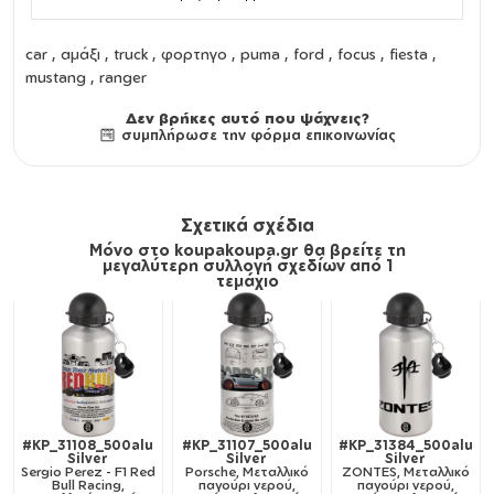
car , αμάξι , truck , φορτηγο , puma , ford , focus , fiesta ,
mustang , ranger
Δεν βρήκες αυτό που ψάχνεις?
συμπλήρωσε την φόρμα επικοινωνίας
Σχετικά σχέδια
Μόνο στο koupakoupa.gr θα βρείτε τη
μεγαλύτερη συλλογή σχεδίων από 1
τεμάχιο
#KP_31108_500alu
#KP_31107_500alu
#KP_31384_500alu
Silver
Silver
Silver
Sergio Perez - F1 Red
Porsche, Μεταλλικό
ZONTES, Μεταλλικό
Bull Racing,
παγούρι νερού,
παγούρι νερού,