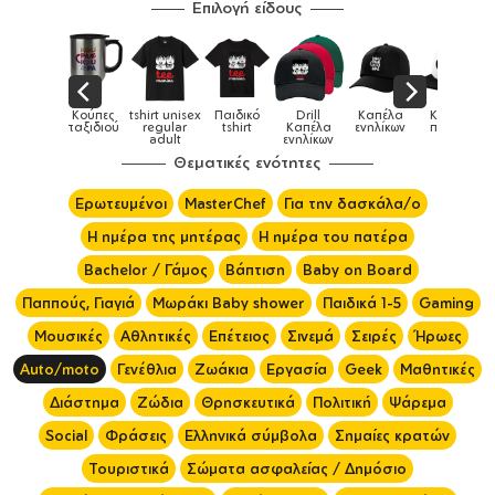
Επιλογή είδους
isex
Παιδικό
Drill
Καπέλα
Καπέλα
Κούπες
Κού
Κούπες
r
tshirt
Καπέλα
ενηλίκων
παιδικά
ειδικές
χρωματ
ενηλίκων
Θεματικές ενότητες
Ερωτευμένοι
MasterChef
Για την δασκάλα/ο
Η ημέρα της μητέρας
Η ημέρα του πατέρα
Bachelor / Γάμος
Βάπτιση
Baby on Board
Παππούς, Γιαγιά
Μωράκι Baby shower
Παιδικά 1-5
Gaming
Μουσικές
Αθλητικές
Επέτειος
Σινεμά
Σειρές
Ήρωες
Auto/moto
Γενέθλια
Ζωάκια
Εργασία
Geek
Μαθητικές
Διάστημα
Ζώδια
Θρησκευτικά
Πολιτική
Ψάρεμα
Social
Φράσεις
Ελληνικά σύμβολα
Σημαίες κρατών
Τουριστικά
Σώματα ασφαλείας / Δημόσιο