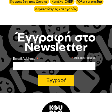
Κονκάρδες παρέλασης
Καπέλα CHEF
'Ολα τα σχέδια
περισσότερες κατηγορίες
Έγγραφή στο
Newsletter
*
*
indicates required
Email Address