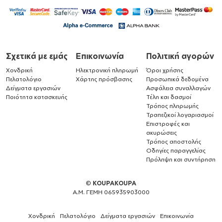
Σχετικά με εμάς
Επικοινωνία
Πολιτική αγορών
Χονδρική
Ηλεκτρονική πληρωμή
Όροι χρήσης
Πελατολόγιο
Χάρτης πρόσβασης
Προσωπικά δεδομένα
Δείγματα εργασιών
Ασφάλεια συναλλαγών
Ποιότητα κατασκευής
Τέλη και δασμοί
Τρόπος πληρωμής
Τραπεζικοί λογαριασμοί
Επιστροφές και
ακυρώσεις
Τρόπος αποστολής
Οδηγίες παραγγελίας
Πρόληψη και συντήρηση
©
KOUPAKOUPA
Α.Μ. ΓΕΜΗ 065935903000
Χονδρική
Πελατολόγιο
Δείγματα εργασιών
Επικοινωνία