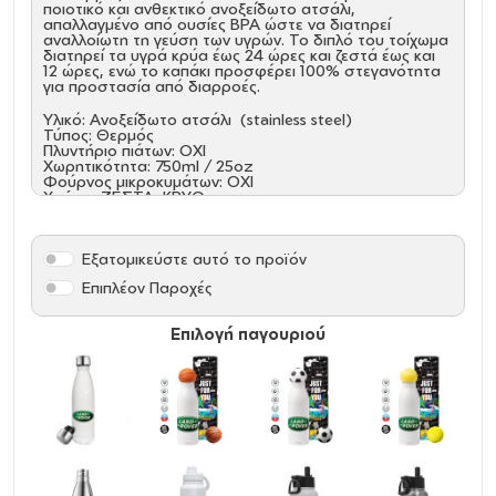
ποιοτικό και ανθεκτικό ανοξείδωτο ατσάλι,
απαλλαγμένο από ουσίες BPA ώστε να διατηρεί
αναλλοίωτη τη γεύση των υγρών. Το διπλό του τοίχωμα
διατηρεί τα υγρά κρύα έως 24 ώρες και ζεστά έως και
12 ώρες, ενώ το καπάκι προσφέρει 100% στεγανότητα
για προστασία από διαρροές.
Υλικό: Ανοξείδωτο ατσάλι (stainless steel)
Τύπος: Θερμός
Πλυντήριο πιάτων: ΟΧΙ
Χωρητικότητα: 750ml / 25oz
Φούρνος μικροκυμάτων: ΟΧΙ
Χρήση: ΖΕΣΤΑ, ΚΡΥΟ
Καλαμάκι: ΟΧΙ
Καπάκι: ΝΑΙ
Όξινα: NAI
Εξατομικεύστε αυτό το προϊόν
Επιπλέον Παροχές
Επιλογή παγουριού