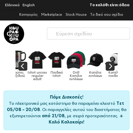
Ελληνικά
English
Το καλάθι είναι άδειο
Κατηγορίες
Marketplace
Stock House
Το δικό σου σχέδιο
Παιδικό
Drill
Καπέλα
Καπέλα
Κούπες
Κούπες
Κούπες
tshirt
Καπέλα
ενηλίκων
παιδικά
ειδικές
χρωματιστ
ενηλίκων
Πάμε Διακοπές!
Το ηλεκτρονικό μας κατάστημα θα παραμείνει κλειστό
Τετ
05/08 – 20/08
. Οι παραγγελίες αυτού του διαστήματος θα
εξυπηρετούνται
από 21/08
, με σειρά προτεραιότητας. ☀️
Καλό Καλοκαίρι!