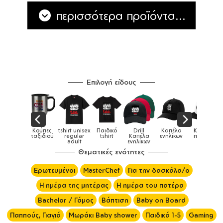
περισσότερα προϊόντα...
Επιλογή είδους
Παιδικό
Drill
Καπέλα
Καπέλα
Κούπες
Κούπες
Κούπες
tshirt
Καπέλα
ενηλίκων
παιδικά
ειδικές
χρωματιστ
ενηλίκων
Θεματικές ενότητες
Ερωτευμένοι
MasterChef
Για την δασκάλα/ο
Η ημέρα της μητέρας
Η ημέρα του πατέρα
Bachelor / Γάμος
Βάπτιση
Baby on Board
Παππούς, Γιαγιά
Μωράκι Baby shower
Παιδικά 1-5
Gaming