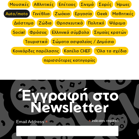
Μουσικές
Αθλητικές
Επέτειος
Σινεμά
Σειρές
Ήρωες
Auto/moto
Γενέθλια
Ζωάκια
Εργασία
Geek
Μαθητικές
Διάστημα
Ζώδια
Θρησκευτικά
Πολιτική
Ψάρεμα
Social
Φράσεις
Ελληνικά σύμβολα
Σημαίες κρατών
Τουριστικά
Σώματα ασφαλείας / Δημόσιο
Κονκάρδες παρέλασης
Καπέλα CHEF
'Ολα τα σχέδια
περισσότερες κατηγορίες
Έγγραφή στο
Newsletter
*
*
indicates required
Email Address