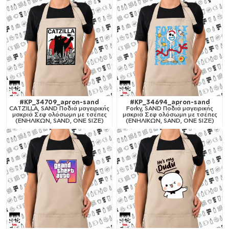
#KP_34709_apron-sand
#KP_34694_apron-sand
CATZILLA, SAND Ποδιά μαγειρικής
Forky, SAND Ποδιά μαγειρικής
μακριά Σεφ ολόσωμη με τσέπες
μακριά Σεφ ολόσωμη με τσέπες
(ΕΝΗΛΙΚΩΝ, SAND, ONE SIZE)
(ΕΝΗΛΙΚΩΝ, SAND, ONE SIZE)