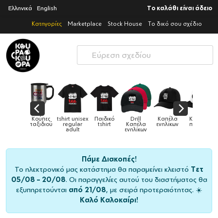
Ελληνικά
English
Το καλάθι είναι άδειο
Κατηγορίες
Marketplace
Stock House
Το δικό σου σχέδιο
Παιδικό
Drill
Καπέλα
Καπέλα
Κούπες
Κούπες
Κούπες
tshirt
Καπέλα
ενηλίκων
παιδικά
ειδικές
χρωματιστέ
ενηλίκων
Πάμε Διακοπές!
Το ηλεκτρονικό μας κατάστημα θα παραμείνει κλειστό
Τετ
05/08 – 20/08
. Οι παραγγελίες αυτού του διαστήματος θα
εξυπηρετούνται
από 21/08
, με σειρά προτεραιότητας. ☀️
Καλό Καλοκαίρι!