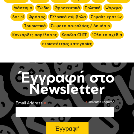
Διάστημα
Ζώδια
Θρησκευτικά
Πολιτική
Ψάρεμα
Social
Φράσεις
Ελληνικά σύμβολα
Σημαίες κρατών
Τουριστικά
Σώματα ασφαλείας / Δημόσιο
Κονκάρδες παρέλασης
Καπέλα CHEF
'Ολα τα σχέδια
περισσότερες κατηγορίες
Έγγραφή στο
Newsletter
*
*
indicates required
Email Address