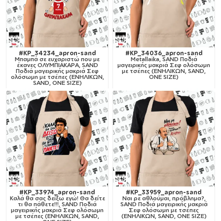
#KP_34234_apron-sand
#KP_34036_apron-sand
Μπαμπά σε ευχαριστώ που με
Metallaika, SAND Ποδιά
έκανες ΟΛΥΜΠΙΑΚΑΡΑ, SAND
μαγειρικής μακριά Σεφ ολόσωμη
Ποδιά μαγειρικής μακριά Σεφ
με τσέπες (ΕΝΗΛΙΚΩΝ, SAND,
ολόσωμη με τσέπες (ΕΝΗΛΙΚΩΝ,
ONE SIZE)
SAND, ONE SIZE)
#KP_33974_apron-sand
#KP_33959_apron-sand
Καλά θα σας δείξω εγώ! Θα δείτε
Ναι ρε αθλούμαι, πρόβλημα?,
τι θα πάθετε!!!, SAND Ποδιά
SAND Ποδιά μαγειρικής μακριά
μαγειρικής μακριά Σεφ ολόσωμη
Σεφ ολόσωμη με τσέπες
με τσέπες (ΕΝΗΛΙΚΩΝ, SAND,
(ΕΝΗΛΙΚΩΝ, SAND, ONE SIZE)