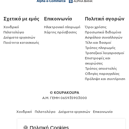
Σχετικά με εμάς
Επικοινωνία
Πολιτική αγορών
Χονδρική
Ηλεκτρονική πληρωμή
Όροι χρήσης
Πελατολόγιο
Χάρτης πρόσβασης
Προσωπικά δεδομένα
Δείγματα εργασιών
Ασφάλεια συναλλαγών
Ποιότητα κατασκευής
Τέλη και δασμοί
Τρόπος πληρωμής
Τραπεζικοί λογαριασμοί
Επιστροφές και
ακυρώσεις
Τρόπος αποστολής
Οδηγίες παραγγελίας
Πρόληψη και συντήρηση
©
KOUPAKOUPA
Α.Μ. ΓΕΜΗ 065935903000
Χονδρική
Πελατολόγιο
Δείγματα εργασιών
Επικοινωνία
🍪 Πολιτική Cookies