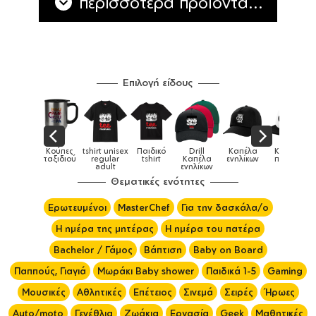
περισσότερα προϊόντα...
Επιλογή είδους
Παιδικό
Drill
Καπέλα
Καπέλα
Κούπες
Κούπες
Κούπες
tshirt
Καπέλα
ενηλίκων
παιδικά
ειδικές
χρωματιστέ
ενηλίκων
Θεματικές ενότητες
Ερωτευμένοι
MasterChef
Για την δασκάλα/ο
Η ημέρα της μητέρας
Η ημέρα του πατέρα
Bachelor / Γάμος
Βάπτιση
Baby on Board
Παππούς, Γιαγιά
Μωράκι Baby shower
Παιδικά 1-5
Gaming
Μουσικές
Αθλητικές
Επέτειος
Σινεμά
Σειρές
Ήρωες
Auto/moto
Γενέθλια
Ζωάκια
Εργασία
Geek
Μαθητικές