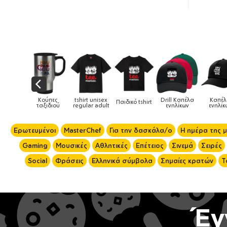
Drill Καπέλα
Καπέλα
ιδικό tshirt
Καπέλα παιδικά
Κούπες
Κούπες
ενηλίκων
ενηλίκων
Ερωτευμένοι
MasterChef
Για την δασκάλα/ο
Η ημέρα της 
Gaming
Μουσικές
Αθλητικές
Επέτειος
Σινεμά
Σειρές
Social
Φράσεις
Ελληνικά σύμβολα
Σημαίες κρατών
Τ
Έγ