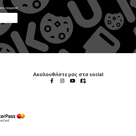
tes required
Ακολουθήστε μας στα social