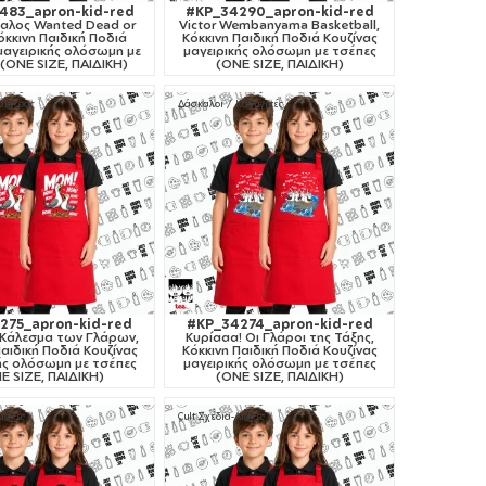
483_apron-kid-red
#KP_34290_apron-kid-red
αλος Wanted Dead or
Victor Wembanyama Basketball,
Κόκκινη Παιδική Ποδιά
Κόκκινη Παιδική Ποδιά Κουζίνας
μαγειρικής ολόσωμη με
μαγειρικής ολόσωμη με τσέπες
(ONE SIZE, ΠΑΙΔΙΚΗ)
(ONE SIZE, ΠΑΙΔΙΚΗ)
μητέρας
Δάσκαλοι / Καθηγητές
275_apron-kid-red
#KP_34274_apron-kid-red
Κάλεσμα των Γλάρων,
Κυρίααα! Οι Γλάροι της Τάξης,
Παιδική Ποδιά Κουζίνας
Κόκκινη Παιδική Ποδιά Κουζίνας
ής ολόσωμη με τσέπες
μαγειρικής ολόσωμη με τσέπες
E SIZE, ΠΑΙΔΙΚΗ)
(ONE SIZE, ΠΑΙΔΙΚΗ)
Ατάκες
Cult Σχέδια-Ατάκες