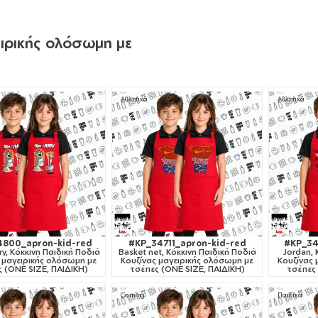
ειρικής ολόσωμη με
Αθλητικά
Αθλητικά
4800_apron-kid-red
#KP_34711_apron-kid-red
#KP_34
ry, Κόκκινη Παιδική Ποδιά
Basket net, Κόκκινη Παιδική Ποδιά
Jordan, 
 μαγειρικής ολόσωμη με
Κουζίνας μαγειρικής ολόσωμη με
Κουζίνας 
 (ONE SIZE, ΠΑΙΔΙΚΗ)
τσέπες (ONE SIZE, ΠΑΙΔΙΚΗ)
τσέπες 
Gaming
Παιδικά