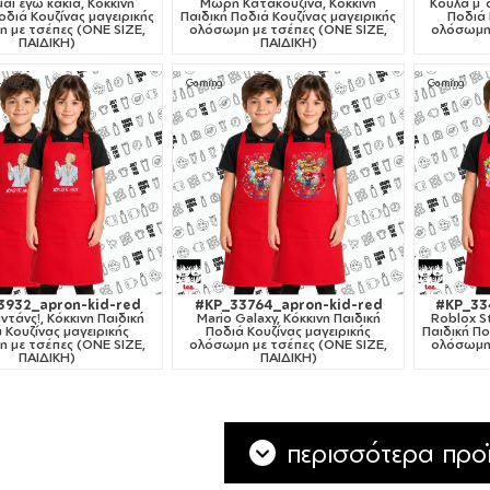
μαι εγώ κακιά, Κόκκινη
Μωρή Κατακουζίνα, Κόκκινη
Κούλα μ΄α
οδιά Κουζίνας μαγειρικής
Παιδική Ποδιά Κουζίνας μαγειρικής
Ποδιά 
 με τσέπες (ONE SIZE,
ολόσωμη με τσέπες (ONE SIZE,
ολόσωμη 
ΠΑΙΔΙΚΗ)
ΠΑΙΔΙΚΗ)
-Ατάκες
Gaming
Gaming
3932_apron-kid-red
#KP_33764_apron-kid-red
#KP_33
ντάνς!, Κόκκινη Παιδική
Mario Galaxy, Κόκκινη Παιδική
Roblox St
 Κουζίνας μαγειρικής
Ποδιά Κουζίνας μαγειρικής
Παιδική Πο
 με τσέπες (ONE SIZE,
ολόσωμη με τσέπες (ONE SIZE,
ολόσωμη 
ΠΑΙΔΙΚΗ)
ΠΑΙΔΙΚΗ)
περισσότερα προϊ