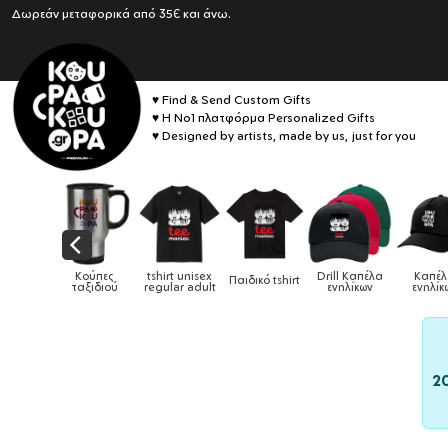
Δωρεάν μεταφορικά από 35€ και άνω.
♥ Find & Send Custom Gifts
♥ Η No1 πλατφόρμα Personalized Gifts
♥ Designed by artists, made by us, just for you
Drill Καπέλα
Καπέλα
ιδικό tshirt
Καπέλα παιδικά
Κούπες
Κούπες 
ενηλίκων
ενηλίκων
2