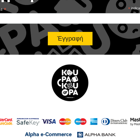
*
*
indica
ss