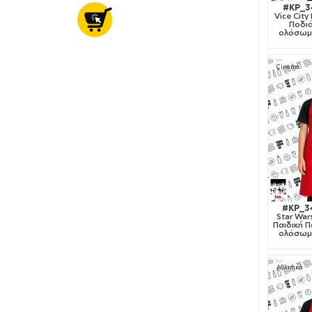
#KP_3
Vice City
Ποδιά
ολόσωμη
Cinema
#KP_3
Star Wars
Παιδική Π
ολόσωμη
Αθλητικά