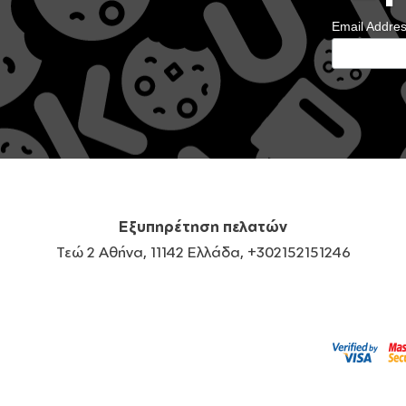
Email Addre
Εξυπηρέτηση πελατών
Τεώ 2 Αθήνα, 11142 Ελλάδα, +302152151246