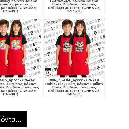
κούς;, Κόκκινη Παιδική
Γλύκανε λίγο, Κόκκινη Παιδική
Κουζίνας μαγειρικής
Ποδιά Κουζίνας μαγειρικής
με τσέπες (ONE SIZE,
ολόσωμη με τσέπες (ONE SIZE,
ΠΑΙΔΙΚΗ)
ΠΑΙΔΙΚΗ)
Gaming
486_apron-kid-red
#KP_33484_apron-kid-red
eal a Brainrot, Κόκκινη
Roblox Blox Fruits, Κόκκινη Παιδική
διά Κουζίνας μαγειρικής
Ποδιά Κουζίνας μαγειρικής
με τσέπες (ONE SIZE,
ολόσωμη με τσέπες (ONE SIZE,
ΠΑΙΔΙΚΗ)
ΠΑΙΔΙΚΗ)
όντα...