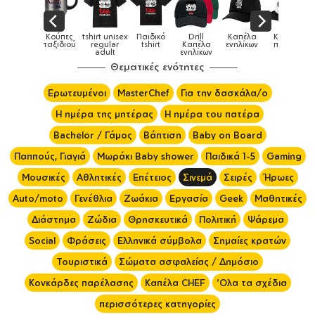
sex
Παιδικό
Drill
Καπέλα
Καπέλα
Κούπες
Κούπ
Κούπες
r
tshirt
Καπέλα
ενηλίκων
παιδικά
ειδικές
χρωματι
ενηλίκων
Θεματικές ενότητες
Ερωτευμένοι
MasterChef
Για την δασκάλα/ο
Η ημέρα της μητέρας
Η ημέρα του πατέρα
Bachelor / Γάμος
Βάπτιση
Baby on Board
Παππούς, Γιαγιά
Μωράκι Baby shower
Παιδικά 1-5
Gaming
Μουσικές
Αθλητικές
Επέτειος
Σινεμά
Σειρές
Ήρωες
Auto/moto
Γενέθλια
Ζωάκια
Εργασία
Geek
Μαθητικές
Διάστημα
Ζώδια
Θρησκευτικά
Πολιτική
Ψάρεμα
Social
Φράσεις
Ελληνικά σύμβολα
Σημαίες κρατών
Τουριστικά
Σώματα ασφαλείας / Δημόσιο
Κονκάρδες παρέλασης
Καπέλα CHEF
'Ολα τα σχέδια
περισσότερες κατηγορίες