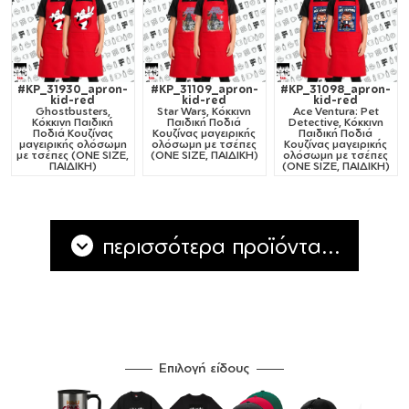
#KP_31930_apron-
#KP_31109_apron-
#KP_31098_apron-
kid-red
kid-red
kid-red
Ghostbusters,
Star Wars, Κόκκινη
Ace Ventura: Pet
Κόκκινη Παιδική
Παιδική Ποδιά
Detective, Κόκκινη
Ποδιά Κουζίνας
Κουζίνας μαγειρικής
Παιδική Ποδιά
μαγειρικής ολόσωμη
ολόσωμη με τσέπες
Κουζίνας μαγειρικής
με τσέπες (ONE SIZE,
(ONE SIZE, ΠΑΙΔΙΚΗ)
ολόσωμη με τσέπες
ΠΑΙΔΙΚΗ)
(ONE SIZE, ΠΑΙΔΙΚΗ)
περισσότερα προϊόντα...
Επιλογή είδους