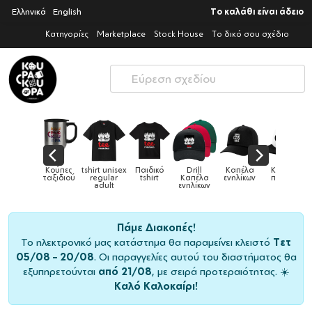
Ελληνικά
English
Το καλάθι είναι άδειο
Κατηγορίες
Marketplace
Stock House
Το δικό σου σχέδιο
ex
Παιδικό
Drill
Καπέλα
Καπέλα
Κούπες
Κούπε
Κούπες
tshirt
Καπέλα
ενηλίκων
παιδικά
ειδικές
χρωματι
ενηλίκων
Πάμε Διακοπές!
Το ηλεκτρονικό μας κατάστημα θα παραμείνει κλειστό
Τετ
05/08 – 20/08
. Οι παραγγελίες αυτού του διαστήματος θα
εξυπηρετούνται
από 21/08
, με σειρά προτεραιότητας. ☀️
Καλό Καλοκαίρι!