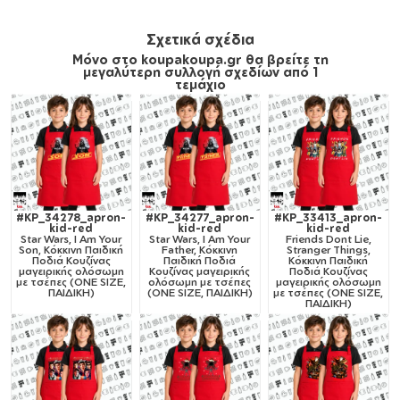
Σχετικά σχέδια
Μόνο στο koupakoupa.gr θα βρείτε τη
μεγαλύτερη συλλογή σχεδίων από 1
τεμάχιο
#KP_34278_apron-
#KP_34277_apron-
#KP_33413_apron-
kid-red
kid-red
kid-red
Star Wars, I Am Your
Star Wars, I Am Your
Friends Dont Lie,
Son, Κόκκινη Παιδική
Father, Κόκκινη
Stranger Things,
Ποδιά Κουζίνας
Παιδική Ποδιά
Κόκκινη Παιδική
μαγειρικής ολόσωμη
Κουζίνας μαγειρικής
Ποδιά Κουζίνας
με τσέπες (ONE SIZE,
ολόσωμη με τσέπες
μαγειρικής ολόσωμη
ΠΑΙΔΙΚΗ)
(ONE SIZE, ΠΑΙΔΙΚΗ)
με τσέπες (ONE SIZE,
ΠΑΙΔΙΚΗ)