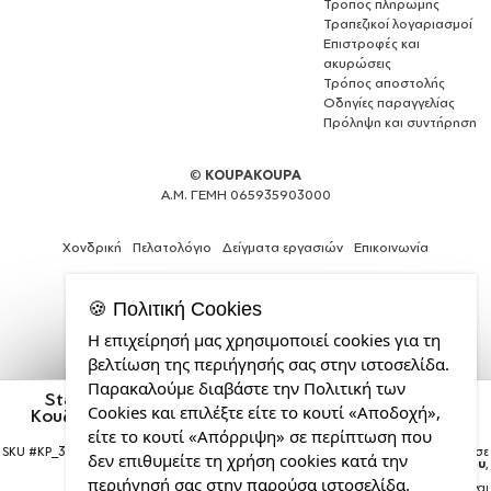
Τρόπος πληρωμής
Τραπεζικοί λογαριασμοί
Επιστροφές και
ακυρώσεις
Τρόπος αποστολής
Οδηγίες παραγγελίας
Πρόληψη και συντήρηση
©
KOUPAKOUPA
Α.Μ. ΓΕΜΗ 065935903000
Χονδρική
Πελατολόγιο
Δείγματα εργασιών
Επικοινωνία
🍪 Πολιτική Cookies
Η επιχείρησή μας χρησιμοποιεί cookies για τη
Web
βελτίωση της περιήγησής σας στην ιστοσελίδα.
Design,
Παρακαλούμε διαβάστε την Πολιτική των
Social
Star Wars, I Am Your Son, Κόκκινη Παιδική Ποδιά
Cookies και επιλέξτε είτε το κουτί «Αποδοχή»,
Κουζίνας μαγειρικής ολόσωμη με τσέπες (ONE SIZE,
Media
ΠΑΙΔΙΚΗ)
&
είτε το κουτί «Απόρριψη» σε περίπτωση που
SKU #
KP_34278_apron-kid-red
Η παραγγελία σας θα παραδοθεί σε
SEO
δεν επιθυμείτε τη χρήση cookies κατά την
courier έως την
Τρίτη 18 Αυγούστου
,
Agency
περιήγησή σας στην παρούσα ιστοσελίδα.
Σημείωση:
Η παράδοση στο courier είναι