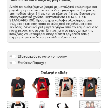
Διαθέτει ρυθμιζόμενο λαιμό με μεταλλικό κούμπωμα και
μεγάλη μπροστινή τσέπη με δύο χωρίσματα. Το μήκος
της ποδιάς είναι 64 εκ. και το πλάτος 46 εκ. Ιδανική για
επαγγελματική χρήση. Πιστοποίηση OEKO-TEX®
STANDARD 100. Προσφέρει κάλυψη ολόκληρου του
σώματος και σας προστατεύει από πιτσιλίσματα και
λεκέδες. Δένει και ρυθμίζεται γύρω από το λαιμό και στο
πίσω μέρος της μέσης. Επιτρέπει στο προσωπικό της
κουζίνας να μεταφέρει απαραίτητα εργαλεία όπως
θερμόμετρο και διάφορα άλλα αξεσουάρ.
Ύφασμα
: 80% polyester / 20% cotton.
Μεγάλα κορδόνια μέσης
Ρυθμιζόμενο κορδόνι λαιμού
Διπλή μεγάλη τσέπη
Εξατομικεύστε αυτό το προϊόν
Πλύσιμο στους 40º
Είδος Σεφ Τύπος Ολόσωμη με Τσέπη
Επιπλέον Παροχές
Διάσταση Ποδιά: Μήκος 64 εκ. - Πλάτος 46 εκ.
Επιλογή ποδιάς