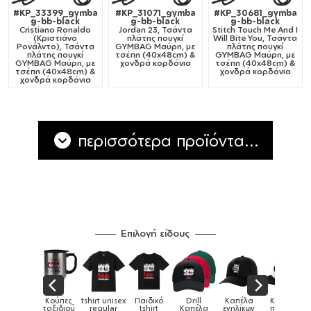
#KP_33399_gymba
#KP_31071_gymba
#KP_30681_gymba
g-bb-black
g-bb-black
g-bb-black
Cristiano Ronaldo
Jordan 23, Τσάντα
Stitch Touch Me And I
(Κριστιάνο
πλάτης πουγκί
Will Bite You, Τσάντα
Ρονάλντο), Τσάντα
GYMBAG Μαύρη, με
πλάτης πουγκί
πλάτης πουγκί
τσέπη (40x48cm) &
GYMBAG Μαύρη, με
GYMBAG Μαύρη, με
χονδρά κορδόνια
τσέπη (40x48cm) &
τσέπη (40x48cm) &
χονδρά κορδόνια
χονδρά κορδόνια
περισσότερα προϊόντα...
Επιλογή είδους
Παιδικό
Drill
Καπέλα
Καπέλα
Κούπες
Κούπες
Κούπες
tshirt
Καπέλα
ενηλίκων
παιδικά
ειδικές
χρωματιστ