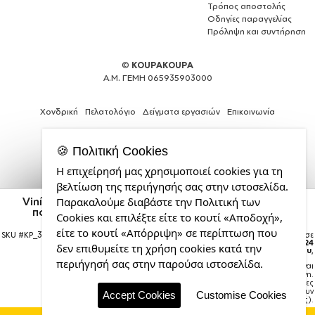
Τρόπος αποστολής
Οδηγίες παραγγελίας
Πρόληψη και συντήρηση
©
KOUPAKOUPA
Α.Μ. ΓΕΜΗ 065935903000
Χονδρική
Πελατολόγιο
Δείγματα εργασιών
Επικοινωνία
🍪 Πολιτική Cookies
Η επιχείρησή μας χρησιμοποιεί cookies για τη
Θέλεις
βελτίωση της περιήγησής σας στην ιστοσελίδα.
και
Vinícius Júnior (Βινίσιους Ζούνιορ), Τσάντα πλάτης
Παρακαλούμε διαβάστε την Πολιτική των
εσύ
πουγκί GYMBAG Μαύρη, με τσέπη (40x48cm) &
Cookies και επιλέξτε είτε το κουτί «Αποδοχή»,
μια
χονδρά κορδόνια
επαγγελματική
είτε το κουτί «Απόρριψη» σε περίπτωση που
SKU #
KP_33469_gymbag-bb-black
Η παραγγελία σας θα παραδοθεί σε
courier έως την
Δευτέρα 24
ιστοσελίδα;
δεν επιθυμείτε τη χρήση cookies κατά την
Αυγούστου
,
από
περιήγησή σας στην παρούσα ιστοσελίδα.
Σημείωση:
Η παράδοση στο courier είναι
την
εκτιμώμενη.
CDL.gr
Χρόνος μεταφοράς:
1–3 εργάσιμες
ημέρες (ενδέχεται να υπάρξουν
Accept Cookies
Customise Cookies
καθυστερήσεις).