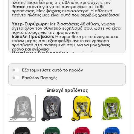
πλάτης! Είσαι λάτρης της άθλησης και ψάχνεις την
ιδανική τσάντα για να σε συντροφεύει σε κάθε
προπόνηση; Μην ψάχνεις περισσότερο! Η αθλητική
τσάντα πλάτης μας είναι αυτό που ακριβώς χρειάζεσαι!
Υπερ-Ευρύχωρη:
Με διαστάσεις 48x40cm, χωράει
άνετα όλον τον αθλητικό εξοπλισμό σου, ώστε να είσαι
πάντα έτοιμος για την προπόνηση.
Εύκολη Πρόσβαση:
Η κύρια θήκη με το άνοιγμα στο
επάνω μέρος σου εξασφαλίζει άνετη και γρήγορη
πρόσβαση στα αντικείμενα σου, για να μην χάνεις
χρόνο και ενέργεια.
Μοντέρνος Σχεδιασμός:
Το λευκό χρώμα της
τσάντας ταιριάζει απόλυτα με κάθε σου outfit,
προσφέροντας στυλ και κομψότητα σε κάθε σου
εμφάνιση.
Εξατομικεύστε αυτό το προϊόν
Μην αφήνεις τον εξοπλισμό σου να περιπλανιέται!
Επιπλέον Παροχές
Απόκτησε τώρα την αθλητική τσάντα πλάτης που θα
γίνει ο αγαπημένος σου σύμμαχος στις προπονήσεις
σου!
Επιλογή προϊόντος
Υλικό: 300D Polyester
Κορδόνια: ΝΑΙ (Χονδρά κορδόνια)
Διάσταση: 40 x 48cm
Πλαϊνό τσεπάκι ασφαλείας με φερμουάρ
Χωρητικότητα: 15 Λίτρα