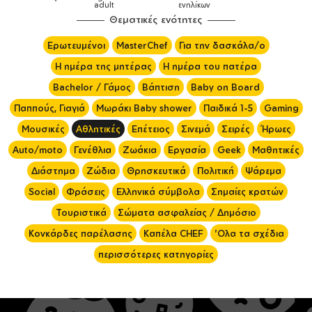
ενηλίκων
Θεματικές ενότητες
Ερωτευμένοι
MasterChef
Για την δασκάλα/ο
Η ημέρα της μητέρας
Η ημέρα του πατέρα
Bachelor / Γάμος
Βάπτιση
Baby on Board
Παππούς, Γιαγιά
Μωράκι Baby shower
Παιδικά 1-5
Gaming
Μουσικές
Αθλητικές
Επέτειος
Σινεμά
Σειρές
Ήρωες
Auto/moto
Γενέθλια
Ζωάκια
Εργασία
Geek
Μαθητικές
Διάστημα
Ζώδια
Θρησκευτικά
Πολιτική
Ψάρεμα
Social
Φράσεις
Ελληνικά σύμβολα
Σημαίες κρατών
Τουριστικά
Σώματα ασφαλείας / Δημόσιο
Κονκάρδες παρέλασης
Καπέλα CHEF
'Ολα τα σχέδια
περισσότερες κατηγορίες