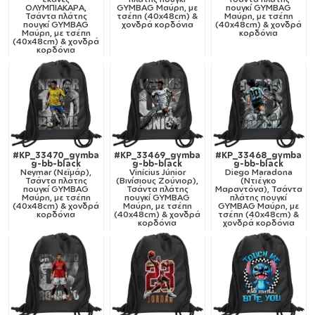
ΟΛΥΜΠΙΑΚΑΡΑ,
GYMBAG Μαύρη, με
πουγκί GYMBAG
Τσάντα πλάτης
τσέπη (40x48cm) &
Μαύρη, με τσέπη
πουγκί GYMBAG
χονδρά κορδόνια
(40x48cm) & χονδρά
Μαύρη, με τσέπη
κορδόνια
(40x48cm) & χονδρά
κορδόνια
#KP_33470_gymba
#KP_33469_gymba
#KP_33468_gymba
g-bb-black
g-bb-black
g-bb-black
Neymar (Νεϊμάρ),
Vinícius Júnior
Diego Maradona
Τσάντα πλάτης
(Βινίσιους Ζούνιορ),
(Ντιέγκο
πουγκί GYMBAG
Τσάντα πλάτης
Μαραντόνα), Τσάντα
Μαύρη, με τσέπη
πουγκί GYMBAG
πλάτης πουγκί
(40x48cm) & χονδρά
Μαύρη, με τσέπη
GYMBAG Μαύρη, με
κορδόνια
(40x48cm) & χονδρά
τσέπη (40x48cm) &
κορδόνια
χονδρά κορδόνια