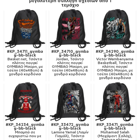
μεγαλύτερη συλλογή σχεδίων από 1
τεμάχιο
#KP_34711_gymba
#KP_34710_gymba
#KP_34290_gymba
g-bb-black
g-bb-black
g-bb-black
Basket net, Τσάντα
Jordan, Τσάντα
Victor Wembanyama
πλάτης πουγκί
πλάτης πουγκί
Basketball, Τσάντα
GYMBAG Μαύρη, με
GYMBAG Μαύρη, με
πλάτης πουγκί
τσέπη (40x48cm) &
τσέπη (40x48cm) &
GYMBAG Μαύρη, με
χονδρά κορδόνια
χονδρά κορδόνια
τσέπη (40x48cm) &
χονδρά κορδόνια
#KP_34234_gymba
#KP_33472_gymba
#KP_33471_gymba
g-bb-black
g-bb-black
g-bb-black
Μπαμπά σε
Lamine Yamal (Λαμίν
Mohamed Salah
ευχαριστώ που με
Γιαμάλ), Τσάντα
(Μοχάμεντ Σαλάχ),
έκανες
πλάτης πουγκί
Τσάντα πλάτης