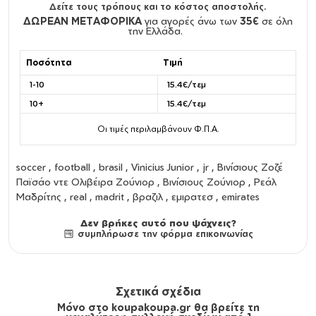
Δείτε τους τρόπους και το κόστος αποστολής.
ΔΩΡΕΑΝ ΜΕΤΑΦΟΡΙΚΑ
για αγορές άνω των
35€
σε όλη
την Ελλάδα.
Ποσότητα
Τιμή
1-10
15.4€/τεμ
10+
15.4€/τεμ
Οι τιμές περιλαμβάνουν Φ.Π.Α.
soccer , football , brasil , Vinicius Junior , jr , Βινίσιους Ζοζέ
Παϊσάο ντε Ολιβέιρα Ζούνιορ , Βινίσιους Ζούνιορ , Ρεάλ
Μαδρίτης , real , madrit , βραζιλ , εμιρατεσ , emirates
Δεν βρήκες αυτό που ψάχνεις?
συμπλήρωσε την φόρμα επικοινωνίας
Σχετικά σχέδια
Μόνο στο koupakoupa.gr θα βρείτε τη