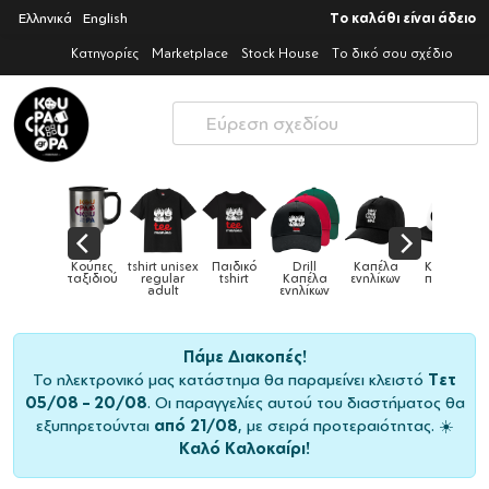
Ελληνικά
English
Το καλάθι είναι άδειο
Κατηγορίες
Marketplace
Stock House
Το δικό σου σχέδιο
Παιδικό
Drill
Καπέλα
Καπέλα
Κούπες
Κούπες
Κούπες
tshirt
Καπέλα
ενηλίκων
παιδικά
ειδικές
χρωματιστ
ενηλίκων
Πάμε Διακοπές!
Το ηλεκτρονικό μας κατάστημα θα παραμείνει κλειστό
Τετ
05/08 – 20/08
. Οι παραγγελίες αυτού του διαστήματος θα
εξυπηρετούνται
από 21/08
, με σειρά προτεραιότητας. ☀️
Καλό Καλοκαίρι!