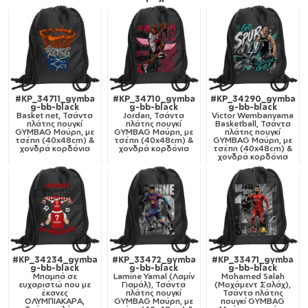
#KP_34711_gymba
#KP_34710_gymba
#KP_34290_gymba
g-bb-black
g-bb-black
g-bb-black
Basket net, Τσάντα
Jordan, Τσάντα
Victor Wembanyama
πλάτης πουγκί
πλάτης πουγκί
Basketball, Τσάντα
GYMBAG Μαύρη, με
GYMBAG Μαύρη, με
πλάτης πουγκί
τσέπη (40x48cm) &
τσέπη (40x48cm) &
GYMBAG Μαύρη, με
χονδρά κορδόνια
χονδρά κορδόνια
τσέπη (40x48cm) &
χονδρά κορδόνια
#KP_34234_gymba
#KP_33472_gymba
#KP_33471_gymba
g-bb-black
g-bb-black
g-bb-black
Μπαμπά σε
Lamine Yamal (Λαμίν
Mohamed Salah
ευχαριστώ που με
Γιαμάλ), Τσάντα
(Μοχάμεντ Σαλάχ),
έκανες
πλάτης πουγκί
Τσάντα πλάτης
ΟΛΥΜΠΙΑΚΑΡΑ,
GYMBAG Μαύρη, με
πουγκί GYMBAG