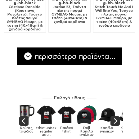
g-bb-black
g-bb-black
g-bb-black
Cristiano Ronaldo
Jordan 23, Τσάντα
Stitch Touch Me And I
(Κριστιάνο
πλάτης πουγκί
Will Bite You, Τσάντα
Ρονάλντο), Τσάντα
GYMBAG Μαύρη, με
πλάτης πουγκί
πλάτης πουγκί
τσέπη (40x48cm) &
GYMBAG Μαύρη, με
GYMBAG Μαύρη, με
χονδρά κορδόνια
τσέπη (40x48cm) &
τσέπη (40x48cm) &
χονδρά κορδόνια
χονδρά κορδόνια
περισσότερα προϊόντα...
Επιλογή είδους
Κούπες
tshirt unisex
Παιδικό
Drill
Καπέλα
Καπέλα
Κούπες
&
ταξιδιού
regular
tshirt
Καπέλα
ενηλίκων
παιδικά
adult
ενηλίκων