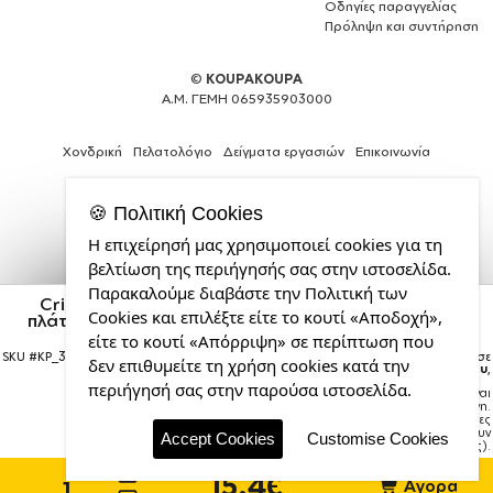
Οδηγίες παραγγελίας
Πρόληψη και συντήρηση
©
KOUPAKOUPA
Α.Μ. ΓΕΜΗ 065935903000
Χονδρική
Πελατολόγιο
Δείγματα εργασιών
Επικοινωνία
🍪 Πολιτική Cookies
Η επιχείρησή μας χρησιμοποιεί cookies για τη
Expert
βελτίωση της περιήγησής σας στην ιστοσελίδα.
Web
Παρακαλούμε διαβάστε την Πολιτική των
Development
Cristiano Ronaldo (Κριστιάνο Ρονάλντο), Τσάντα
Cookies και επιλέξτε είτε το κουτί «Αποδοχή»,
πλάτης πουγκί GYMBAG Μαύρη, με τσέπη (40x48cm)
Services
& χονδρά κορδόνια
από
είτε το κουτί «Απόρριψη» σε περίπτωση που
SKU #
KP_33399_gymbag-bb-black
Η παραγγελία σας θα παραδοθεί σε
την
δεν επιθυμείτε τη χρήση cookies κατά την
courier έως την
Τρίτη 18 Αυγούστου
,
CDL.gr
περιήγησή σας στην παρούσα ιστοσελίδα.
Σημείωση:
Η παράδοση στο courier είναι
εκτιμώμενη.
Χρόνος μεταφοράς:
1–3 εργάσιμες
ημέρες (ενδέχεται να υπάρξουν
Accept Cookies
Customise Cookies
καθυστερήσεις).
15.4€
Αγορά