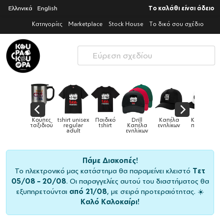
Ελληνικά
English
Το καλάθι είναι άδειο
Κατηγορίες
Marketplace
Stock House
Το δικό σου σχέδιο
ούπες
tshirt unisex
Παιδικό
Drill
Καπέλα
Καπέλα
Κούπες
ξιδιού
regular
tshirt
Καπέλα
ενηλίκων
παιδικά
adult
ενηλίκων
Πάμε Διακοπές!
Το ηλεκτρονικό μας κατάστημα θα παραμείνει κλειστό
Τετ
05/08 – 20/08
. Οι παραγγελίες αυτού του διαστήματος θα
εξυπηρετούνται
από 21/08
, με σειρά προτεραιότητας. ☀️
Καλό Καλοκαίρι!