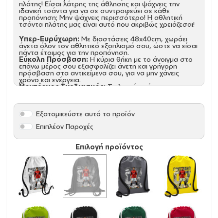
πλάτης! Είσαι λάτρης της άθλησης και ψάχνεις την
ιδανική τσάντα για να σε συντροφεύει σε κάθε
προπόνηση; Μην ψάχνεις περισσότερο! Η αθλητική
τσάντα πλάτης μας είναι αυτό που ακριβώς χρειάζεσαι!
Υπερ-Ευρύχωρη:
Με διαστάσεις 48x40cm, χωράει
άνετα όλον τον αθλητικό εξοπλισμό σου, ώστε να είσαι
πάντα έτοιμος για την προπόνηση.
Εύκολη Πρόσβαση:
Η κύρια θήκη με το άνοιγμα στο
επάνω μέρος σου εξασφαλίζει άνετη και γρήγορη
πρόσβαση στα αντικείμενα σου, για να μην χάνεις
χρόνο και ενέργεια.
Μοντέρνος Σχεδιασμός:
Το λευκό χρώμα της
τσάντας ταιριάζει απόλυτα με κάθε σου outfit,
προσφέροντας στυλ και κομψότητα σε κάθε σου
εμφάνιση.
Εξατομικεύστε αυτό το προϊόν
Μην αφήνεις τον εξοπλισμό σου να περιπλανιέται!
Επιπλέον Παροχές
Απόκτησε τώρα την αθλητική τσάντα πλάτης που θα
γίνει ο αγαπημένος σου σύμμαχος στις προπονήσεις
σου!
Επιλογή προϊόντος
Υλικό: 300D Polyester
Κορδόνια: ΝΑΙ (Χονδρά κορδόνια)
Διάσταση: 40 x 48cm
Πλαϊνό τσεπάκι ασφαλείας με φερμουάρ
Χωρητικότητα: 15 Λίτρα