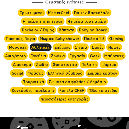
Θεματικές ενότητες
Ερωτευμένοι
MasterChef
Για την δασκάλα/ο
Η ημέρα της μητέρας
Η ημέρα του πατέρα
Bachelor / Γάμος
Βάπτιση
Baby on Board
Παππούς, Γιαγιά
Μωράκι Baby shower
Παιδικά 1-5
Gaming
Μουσικές
Αθλητικές
Επέτειος
Σινεμά
Σειρές
Ήρωες
Auto/moto
Γενέθλια
Ζωάκια
Εργασία
Geek
Μαθητικές
Διάστημα
Ζώδια
Θρησκευτικά
Πολιτική
Ψάρεμα
Social
Φράσεις
Ελληνικά σύμβολα
Σημαίες κρατών
Τουριστικά
Σώματα ασφαλείας / Δημόσιο
Κονκάρδες παρέλασης
Καπέλα CHEF
'Ολα τα σχέδια
περισσότερες κατηγορίες