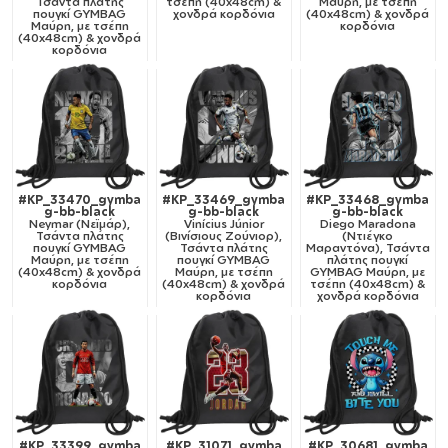
Τσάντα πλάτης
τσέπη (40x48cm) &
Μαύρη, με τσέπη
πουγκί GYMBAG
χονδρά κορδόνια
(40x48cm) & χονδρά
Μαύρη, με τσέπη
κορδόνια
(40x48cm) & χονδρά
κορδόνια
#KP_33470_gymba
#KP_33469_gymba
#KP_33468_gymba
g-bb-black
g-bb-black
g-bb-black
Neymar (Νεϊμάρ),
Vinícius Júnior
Diego Maradona
Τσάντα πλάτης
(Βινίσιους Ζούνιορ),
(Ντιέγκο
πουγκί GYMBAG
Τσάντα πλάτης
Μαραντόνα), Τσάντα
Μαύρη, με τσέπη
πουγκί GYMBAG
πλάτης πουγκί
(40x48cm) & χονδρά
Μαύρη, με τσέπη
GYMBAG Μαύρη, με
κορδόνια
(40x48cm) & χονδρά
τσέπη (40x48cm) &
κορδόνια
χονδρά κορδόνια
#KP_33399_gymba
#KP_31071_gymba
#KP_30681_gymba