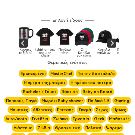
Επιλογή είδους
Παιδικά
Κούπες
tshirt unisex
Παιδικό
Drill
Καπέλα
Καπέλα
αγούρια &
ταξιδιού
regular
tshirt
Καπέλα
ενηλίκων
παιδικά
Κούπες
adult
ενηλίκων
Θεματικές ενότητες
Ερωτευμένοι
MasterChef
Για την δασκάλα/ο
Η ημέρα της μητέρας
Η ημέρα του πατέρα
Bachelor / Γάμος
Βάπτιση
Baby on Board
Παππούς, Γιαγιά
Μωράκι Baby shower
Παιδικά 1-5
Gaming
Μουσικές
Αθλητικές
Επέτειος
Σινεμά
Σειρές
Ήρωες
Auto/moto
Γενέθλια
Ζωάκια
Εργασία
Geek
Μαθητικές
Διάστημα
Ζώδια
Θρησκευτικά
Πολιτική
Ψάρεμα