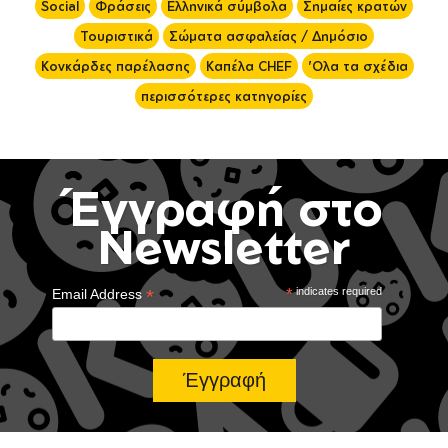
Social
Φράσεις
Ελληνικά σύμβολα
Σημαίες κρατών
Τουριστικά
Σώματα ασφαλείας / Δημόσιο
Κονκάρδες παρέλασης
Καπέλα CHEF
'Ολα τα σχέδια
περισσότερες κατηγορίες
Έγγραφή στο
Newsletter
*
*
indicates required
Email Address