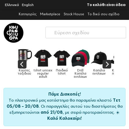
Ελληνικά
English
Το καλάθι είναι άδειο
Κατηγορίες
Marketplace
Stock House
Το δικό σου σχέδιο
Παιδικά
Κούπες
tshirt unisex
Παιδικό
Drill
Καπέλα
Καπέλα
αγούρια &
ταξιδιού
regular
tshirt
Καπέλα
ενηλίκων
παιδικά
Κούπες
adult
ενηλίκων
Πάμε Διακοπές!
Το ηλεκτρονικό μας κατάστημα θα παραμείνει κλειστό
Τετ
05/08 – 20/08
. Οι παραγγελίες αυτού του διαστήματος θα
εξυπηρετούνται
από 21/08
, με σειρά προτεραιότητας. ☀️
Καλό Καλοκαίρι!