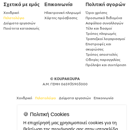
Σχετικά με εμάς
Επικοινωνία
Πολιτική αγορών
Χονδρική
Ηλεκτρονική πληρωμή
Όροι χρήσης
Πελατολόγιο
Χάρτης πρόσβασης
Προσωπικά δεδομένα
Δείγματα εργασιών
Ασφάλεια συναλλαγών
Ποιότητα κατασκευής
Τέλη και δασμοί
Τρόπος πληρωμής
Τραπεζικοί λογαριασμοί
Επιστροφές και
ακυρώσεις
Τρόπος αποστολής
Οδηγίες παραγγελίας
Πρόληψη και συντήρηση
©
KOUPAKOUPA
Α.Μ. ΓΕΜΗ 065935903000
Χονδρική
Πελατολόγιο
Δείγματα εργασιών
Επικοινωνία
🍪 Πολιτική Cookies
Η επιχείρησή μας χρησιμοποιεί cookies για τη
Expert
βελτίωση της περιήγησής σας στην ιστοσελίδα.