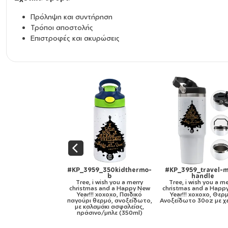
Διάσταση: 4cm
Πρόληψη και συντήρηση
Τοποθέτηση: Με αυτοκόλλητη βάση
Τρόποι αποστολής
Βάση στήριξης τοίχου: ΝΑΙ
Επιστροφές και ακυρώσεις
#KP_3959_travel-mug-
#KP_3959_11oz
#KP_3959_mu
handle
Tree, i wish you a merry
gol
Tree, i wish you a merry
christmas and a Happy New
Tree, i wish 
christmas and a Happy New
Year!!! xoxoxo, Κούπα,
christmas and
Year!!! xoxoxo, Θερμός
κεραμική, 330ml
Year!!! xox
νοξείδωτο 30oz με χερούλι
κεραμική, χρυσ
330