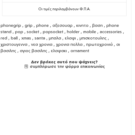
Οι τιμές περιλαμβάνουν Φ.Π.Α.
phonegrip
,
grip
,
phone
,
αξεσουαρ
,
κινητο
,
βαση
,
phone
stand
,
pop
,
socket
,
popsocket
,
holder
,
mobile
,
accessories
,
red , ball , xmas , santa , μπαλα , ελαφι , μπισκοτουλης ,
χριστουγεννα , νεα χρονια , χρονια πολλα , πρωτοχρονιά , αι
βασιλης , αγιος βασιλης , ελαφακι , ornament
Δεν βρήκες αυτό που ψάχνεις?
συμπλήρωσε την φόρμα επικοινωνίας