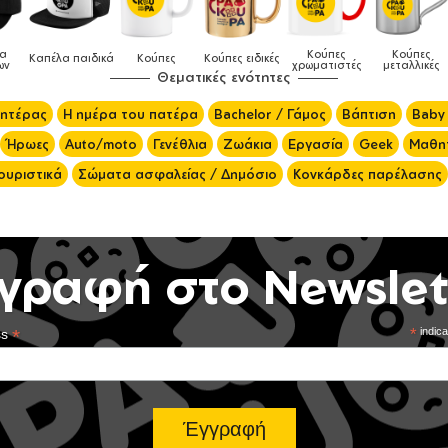
Κούπες
Κούπες
Δοχεία
αιδικά
Κούπες
Κούπες ειδικές
χρωματιστές
μεταλλικές
φαγητού
Θεματικές ενότητες
μητέρας
Η ημέρα του πατέρα
Bachelor / Γάμος
Βάπτιση
Baby
Ήρωες
Auto/moto
Γενέθλια
Ζωάκια
Εργασία
Geek
Μαθητ
ουριστικά
Σώματα ασφαλείας / Δημόσιο
Κονκάρδες παρέλασης
γραφή στο Newslet
*
*
indica
ss