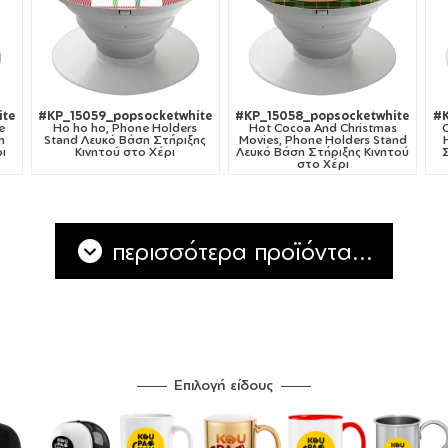
ite
#KP_15059_popsocketwhite
#KP_15058_popsocketwhite
#K
e
Ho ho ho, Phone Holders
Hot Cocoa And Christmas
η
Stand Λευκό Βάση Στήριξης
Movies, Phone Holders Stand
ι
Κινητού στο Χέρι
Λευκό Βάση Στήριξης Κινητού
στο Χέρι
περισσότερα προϊόντα...
Επιλογή είδους