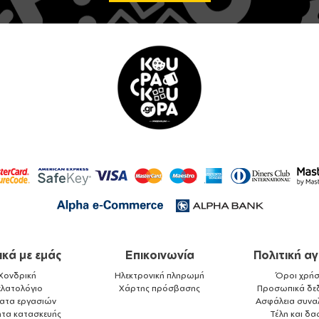
ικά με εμάς
Επικοινωνία
Πολιτική α
Χονδρική
Ηλεκτρονική πληρωμή
Όροι χρήσ
ελατολόγιο
Χάρτης πρόσβασης
Προσωπικά δε
ματα εργασιών
Ασφάλεια συνα
ητα κατασκευής
Τέλη και δα