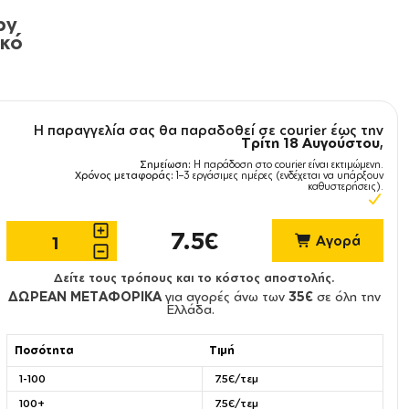
py
υκό
Η παραγγελία σας θα παραδοθεί σε courier έως την
Τρίτη 18 Αυγούστου
,
Σημείωση:
Η παράδοση στο courier είναι εκτιμώμενη.
Χρόνος μεταφοράς:
1–3 εργάσιμες ημέρες (ενδέχεται να υπάρξουν
καθυστερήσεις).
7.5€
Αγορά
Δείτε τους τρόπους και το κόστος αποστολής.
ΔΩΡΕΑΝ ΜΕΤΑΦΟΡΙΚΑ
για αγορές άνω των
35€
σε όλη την
Ελλάδα.
Ποσότητα
Τιμή
1-100
7.5€/τεμ
100+
7.5€/τεμ