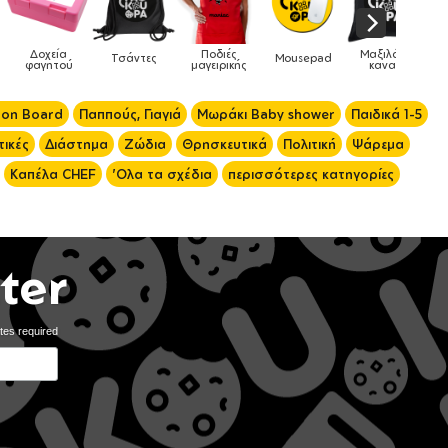
Ποδιές
Μαξιλάρια
Τσάντες
Mousepad
Phone Holders
μαγειρικής
καναπέ
 on Board
Παππούς, Γιαγιά
Μωράκι Baby shower
Παιδικά 1-5
ικές
Διάστημα
Ζώδια
Θρησκευτικά
Πολιτική
Ψάρεμα
Καπέλα CHEF
'Ολα τα σχέδια
περισσότερες κατηγορίες
ter
tes required