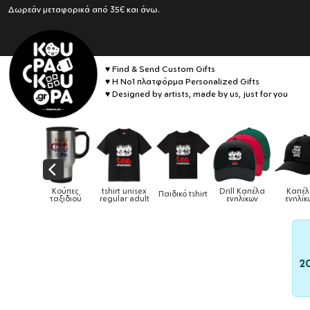
Δωρεάν μεταφορικά από 35€ και άνω.
♥ Find & Send Custom Gifts
♥ Η No1 πλατφόρμα Personalized Gifts
♥ Designed by artists, made by us, just for you
πες
tshirt unisex
Drill Καπέλα
Καπέλα
Παιδικό tshirt
Καπέλα παι
διού
regular adult
ενηλίκων
ενηλίκων
2