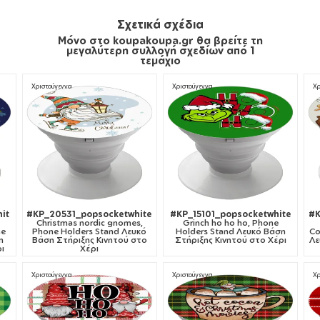
Σχετικά σχέδια
Μόνο στο koupakoupa.gr θα βρείτε τη
μεγαλύτερη συλλογή σχεδίων από 1
τεμάχιο
Χριστούγεννα
Χριστούγεννα
Χρ
it
#KP_20531_popsocketwhite
#KP_15101_popsocketwhite
#K
Christmas nordic gnomes,
Grinch ho ho ho, Phone
ne
Phone Holders Stand Λευκό
Holders Stand Λευκό Βάση
Co
η
Βάση Στήριξης Κινητού στο
Στήριξης Κινητού στο Χέρι
Λε
ι
Χέρι
Χριστούγεννα
Χριστούγεννα
Χρ