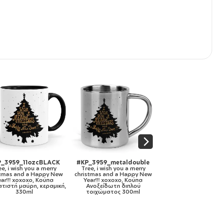
#KP_3959_gymbag-bb-
#KP_3959_mousepad-
#KP_3959_
white
round
Μαξιλάρι κα
Tree, i wish you a merry
Tree, i wish you a merry
you a merry
christmas and a Happy New
christmas and a Happy New
Happy New 
Year!!! xoxoxo, Τσάντα πλάτης
Year!!! xoxoxo, Mousepad
Μαξιλάρι κ
πουγκί GYMBAG λευκή, με
Στρογγυλό 20cm
περιέχετ
τσέπη (40x48cm) & χονδρά
κορδόνια