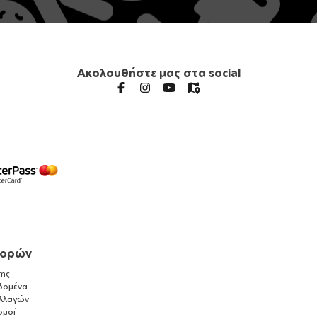
Ακολουθήστε μας στα social
γορών
ης
δομένα
λλαγών
σμοί