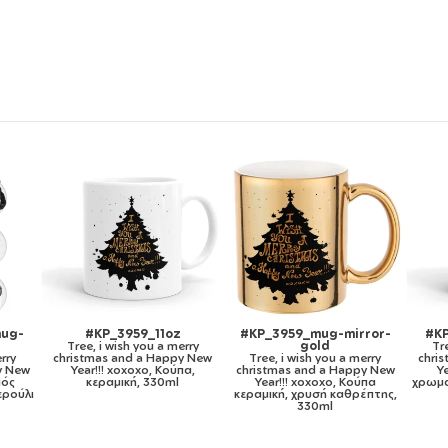
g-mirror-
#KP_3959_11ozcBLACK
#KP_3959_metaldouble
d
Tree, i wish you a merry
Tree, i wish you a merry
you a merry
christmas and a Happy New
christmas and a Happy New
 a Happy New
Year!!! xoxoxo, Κούπα
Year!!! xoxoxo, Κούπα
oxo, Κούπα
χρωματιστή μαύρη, κεραμική,
Ανοξείδωτη διπλού
ή καθρέπτης,
330ml
τοιχώματος 300ml
ml