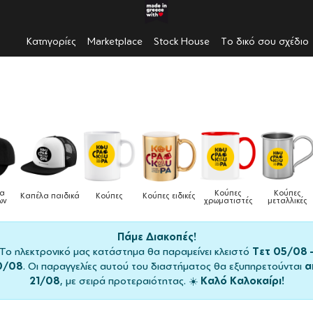
Κατηγορίες
Marketplace
Stock House
Το δικό σου σχέδιο
Κούπες
Κούπες
Δοχεία
δικά
Κούπες
Κούπες ειδικές
χρωματιστές
μεταλλικές
φαγητού
Πάμε Διακοπές!
Το ηλεκτρονικό μας κατάστημα θα παραμείνει κλειστό
Τετ 05/08 
0/08
. Οι παραγγελίες αυτού του διαστήματος θα εξυπηρετούνται
α
21/08
, με σειρά προτεραιότητας. ☀️
Καλό Καλοκαίρι!