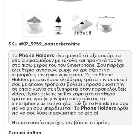
SKU #
KP_3959_popsocketwhite
Τα
Phone Holders
είναι μοναδικά αξεσουάρ, τα
οποία εφαρμόζουν με εύκολο και πρακτικό τρόπο
στο πίσω μέρος του του Smartphone. Σου παρέχει
ελευθερία κινήσεων, χωρίς να χρειάζεται να
περιορίζεις την επικοινωνία σου. Με τα Phone
Holders μετακινήσου ελεύθερα, κράτα την συσκευή
σου με όποιον τρόπο σε βολεύει, προσάρμοσε την
σε όποια γωνία σε εξυπηρετεί όταν παρακολουθείς
video, βγάλε τέλειες selfies χάρη στο σταθερό
κράτημα, γράψε μηνύματα κρατώντας το
Smartphone με το ένα χέρι, τύλιξε το Handsfree σου
για να μη σου μπερδεύεται! Το
Phone Holders
ήρθε
για να σου λύσει πραγματικά τα χέρια!
Η συσκευασία περιέχει, την βάσης στήριξης
αυτοκίνητου, το
Phone Holders
με την καλύτερη
αυτοκόλλητη κόλα, σε ατομική συσκευασία.
Σχετικά άρθρα