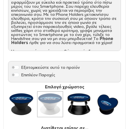
εφαρμόζουν με εύκολο και πρακτικό τρόπο στο πίσω
μέρος του του Smartphone. Σου παρέχει ελευθερία
κινήσεων, χωρίς να χρειάζεται να περιορίζεις την
επικοινωνία σου. Με τα Phone Holders μετακινήσου
ελεύθερα, κράτα την συσκευή σου με όποιον τρόπο σε
βολεύει, προσάρμοσε την σε όποια γωνία σε
εξυπηρετεί όταν παρακολουθείς video, βγάλε τέλειες
selfies χάρη στο σταθερό κράτημα, γράψε μηνύματα
κρατώντας το Smartphone με το ένα χέρι, τύλιξε το
Handsfree σου για να μη σου μπερδεύεται! Το
Phone
Holders
ήρθε για να σου λύσει πραγματικά τα χέρια!
Η συσκευασία περιέχει, την βάσης στήριξης
αυτοκίνητου, το
Phone Holders
με την καλύτερη
αυτοκόλλητη κόλα, σε ατομική συσκευασία.
Εξατομικεύστε αυτό το προϊόν
Διάσταση: 4cm
Τοποθέτηση: Με αυτοκόλλητη βάση
Επιπλέον Παροχές
Βάση στήριξης τοίχου: ΝΑΙ
Επιλογή χρώματος
Διατίθεται επίσης σε...