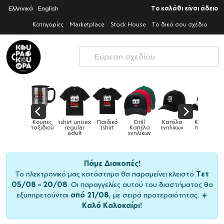
Ελληνικά
English
Το καλάθι είναι άδειο
Κατηγορίες
Marketplace
Stock House
Το δικό σου σχέδιο
ες
tshirt unisex
Παιδικό
Drill
Καπέλα
Καπέλα
Κού
Κούπες
ού
regular
tshirt
Καπέλα
ενηλίκων
παιδικά
ειδι
adult
ενηλίκων
Πάμε Διακοπές!
Το ηλεκτρονικό μας κατάστημα θα παραμείνει κλειστό
Τετ
05/08 – 20/08
. Οι παραγγελίες αυτού του διαστήματος θα
εξυπηρετούνται
από 21/08
, με σειρά προτεραιότητας. ☀️
Καλό Καλοκαίρι!