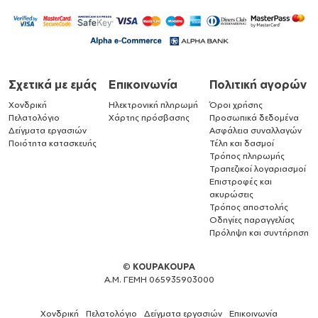
Σχετικά με εμάς
Επικοινωνία
Πολιτική αγορών
Χονδρική
Ηλεκτρονική πληρωμή
Όροι χρήσης
Πελατολόγιο
Χάρτης πρόσβασης
Προσωπικά δεδομένα
Δείγματα εργασιών
Ασφάλεια συναλλαγών
Ποιότητα κατασκευής
Τέλη και δασμοί
Τρόπος πληρωμής
Τραπεζικοί λογαριασμοί
Επιστροφές και
ακυρώσεις
Τρόπος αποστολής
Οδηγίες παραγγελίας
Πρόληψη και συντήρηση
©
KOUPAKOUPA
Α.Μ. ΓΕΜΗ 065935903000
Χονδρική
Πελατολόγιο
Δείγματα εργασιών
Επικοινωνία