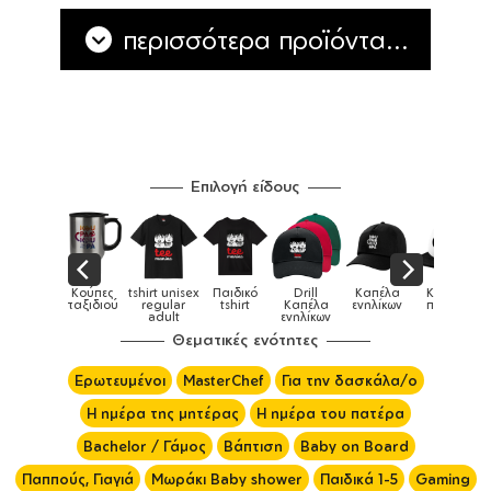
περισσότερα προϊόντα...
Επιλογή είδους
ούπες
tshirt unisex
Παιδικό
Drill
Καπέλα
Καπέλα
Κούπες
ξιδιού
regular
tshirt
Καπέλα
ενηλίκων
παιδικά
adult
ενηλίκων
Θεματικές ενότητες
Ερωτευμένοι
MasterChef
Για την δασκάλα/ο
Η ημέρα της μητέρας
Η ημέρα του πατέρα
Bachelor / Γάμος
Βάπτιση
Baby on Board
Παππούς, Γιαγιά
Μωράκι Baby shower
Παιδικά 1-5
Gaming