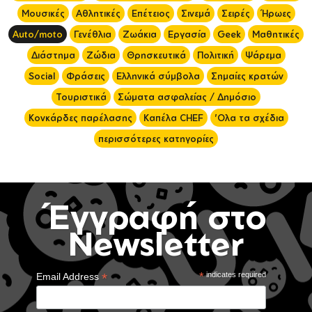
Μουσικές
Αθλητικές
Επέτειος
Σινεμά
Σειρές
Ήρωες
Auto/moto
Γενέθλια
Ζωάκια
Εργασία
Geek
Μαθητικές
Διάστημα
Ζώδια
Θρησκευτικά
Πολιτική
Ψάρεμα
Social
Φράσεις
Ελληνικά σύμβολα
Σημαίες κρατών
Τουριστικά
Σώματα ασφαλείας / Δημόσιο
Κονκάρδες παρέλασης
Καπέλα CHEF
'Ολα τα σχέδια
περισσότερες κατηγορίες
Έγγραφή στο
Newsletter
*
*
indicates required
Email Address