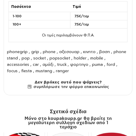
Ποσότητα
Τιμή
1-100
7.5€/τεμ
100+
7.5€/τεμ
Οι τιμές περιλαμβάνουν Φ.Π.Α.
phonegrip
,
grip
,
phone
,
αξεσουαρ
,
κινητο
,
βαση
,
phone
stand
,
pop
,
socket
,
popsocket
,
holder
,
mobile
,
accessories
, car , αμάξι , truck , φορτηγο , puma , ford ,
focus , fiesta , mustang , ranger
Δεν βρήκες αυτό που ψάχνεις?
συμπλήρωσε την φόρμα επικοινωνίας
Σχετικά σχέδια
Μόνο στο koupakoupa.gr θα βρείτε τη
μεγαλύτερη συλλογή σχεδίων από 1
τεμάχιο