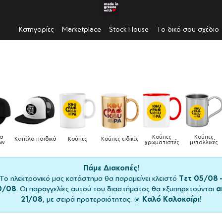
Κατηγορίες
Marketplace
Stock House
Το δικό σου σχέδιο
Κούπες
Κούπες
Δοχεία
ες
Κούπες ειδικές
Τσάντες
χρωματιστές
μεταλλικές
φαγητού
Πάμε Διακοπές!
Το ηλεκτρονικό μας κατάστημα θα παραμείνει κλειστό
Τετ 05/08 
0/08
. Οι παραγγελίες αυτού του διαστήματος θα εξυπηρετούνται
α
21/08
, με σειρά προτεραιότητας. ☀️
Καλό Καλοκαίρι!