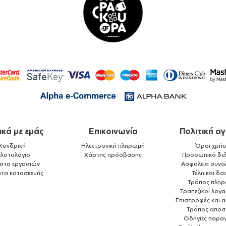
ικά με εμάς
Επικοινωνία
Πολιτική α
Χονδρική
Ηλεκτρονική πληρωμή
Όροι χρήσ
ελατολόγιο
Χάρτης πρόσβασης
Προσωπικά δε
ματα εργασιών
Ασφάλεια συνα
ητα κατασκευής
Τέλη και δα
Τρόπος πλη
Τραπεζικοί λογ
Επιστροφές και 
Τρόπος αποσ
Οδηγίες παραγ