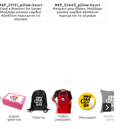
#KP_33131_pillow-heart
#KP_32649_pillow-heart
Steal a Brainrot Six Seven,
Respect your Elders, Μαξιλάρι
Μαξιλάρι καναπέ καρδιά
καναπέ καρδιά 40x40cm
40x40cm περιέχεται το
περιέχεται το γέμισμα
γέμισμα
Ποδιές
Μαξιλάρια
ς
Mousepad
Phone Holders
Ρολόγια
μαγειρικής
καναπέ