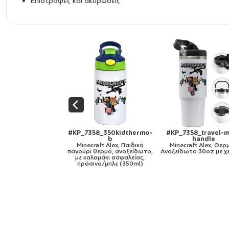
Επιστροφές και ακυρώσεις
KP_7358_travel-mug-
#KP_7358_11oz
#KP_7358_mug
handle
Minecraft Alex, Κούπα,
gold
Minecraft Alex, Θερμός
κεραμική, 330ml
Minecraft Ale
ξείδωτο 30oz με χερούλι
κεραμική, χρυσή 
330ml