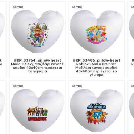
Gaming
Gaming
G
t
#KP_33764_pillow-heart
#KP_33486_pillow-heart
#
ρι
Mario Galaxy, Μαξιλάρι καναπέ
Roblox Steal a Brainrot,
R
καρδιά 40x40cm περιέχεται
Μαξιλάρι καναπέ καρδιά
το γέμισμα
40x40cm περιέχεται το
γέμισμα
Gaming
Gaming
G