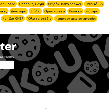
 on Board
Παππούς, Γιαγιά
Μωράκι Baby shower
Παιδικά 1-5
ικές
Διάστημα
Ζώδια
Θρησκευτικά
Πολιτική
Ψάρεμα
Καπέλα CHEF
'Ολα τα σχέδια
περισσότερες κατηγορίες
ter
tes required