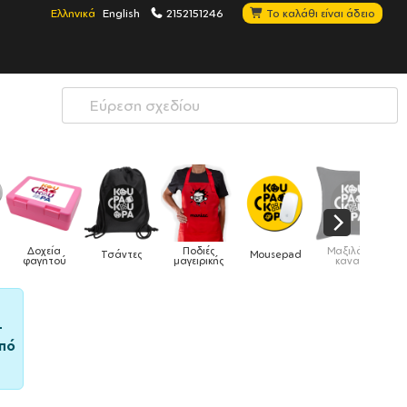
Ελληνικά
English
2152151246
Το καλάθι είναι άδειο
Ποδιές
Μαξιλάρια
Mousepad
Phone Holders
Ρολόγια
μαγειρικής
καναπέ
–
πό