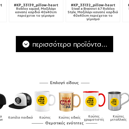
t
#KP_33139_pillow-heart
#KP_33132_pillow-heart
Roblox squad, Μαξιλάρι
Steal a Brainrot 67 Roblox
καναπέ καρδιά 40x40cm
Style, Μαξιλάρι καναπέ καρδιά
περιέχεται το γέμισμα
40x40cm περιέχεται το
γέμισμα
περισσότερα προϊόντα...
Επιλογή είδους
Κούπες
Κούπες
Δοχεία
ύπες
Κούπες ειδικές
Τσάντε
χρωματιστές
μεταλλικές
φαγητού
Θεματικές ενότητες