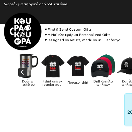
Δωρεάν μεταφορικά από 35€ και άνω.
♥ Find & Send Custom Gifts
♥ Η No1 πλατφόρμα Personalized Gifts
♥ Designed by artists, made by us, just for you
irt unisex
Drill Καπέλα
Καπέλα
Παιδικό tshirt
Καπέλα παιδικά
Κούπ
ular adult
ενηλίκων
ενηλίκων
2