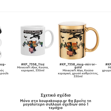
-mirror-
#KP_7358_11ozcBLACK
#KP_7358_metaldouble
Minecraft Alex, Κούπα
Minecraft Alex, Κούπα
x, Κούπα
χρωματιστή μαύρη, κεραμική,
Ανοξείδωτη διπλού
καθρέπτης,
330ml
τοιχώματος 300ml
Σχετικά σχέδια
Μόνο στο koupakoupa.gr θα βρείτε τη
μεγαλύτερη συλλογή σχεδίων από 1
τεμάχιο