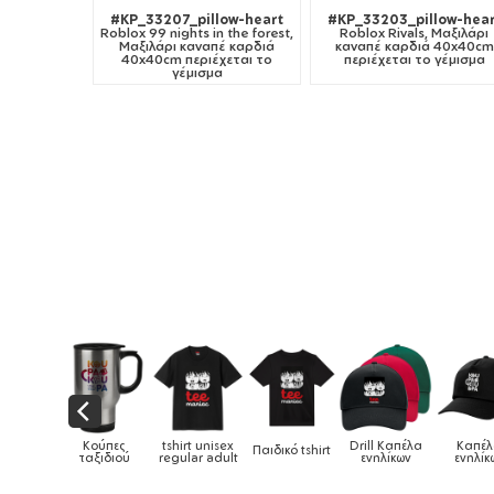
#KP_33207_pillow-heart
#KP_33203_pillow-hear
Roblox 99 nights in the forest,
Roblox Rivals, Μαξιλάρι
Μαξιλάρι καναπέ καρδιά
καναπέ καρδιά 40x40cm
40x40cm περιέχεται το
περιέχεται το γέμισμα
γέμισμα
shirt unisex
Drill Καπέλα
Καπέλα
Παιδικό tshirt
Καπέλα παιδικά
Κο
egular adult
ενηλίκων
ενηλίκων