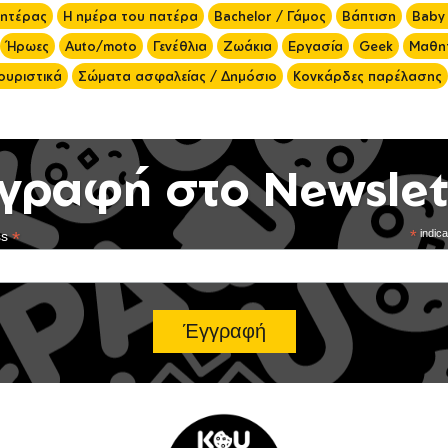
μητέρας
Η ημέρα του πατέρα
Bachelor / Γάμος
Βάπτιση
Baby
Ήρωες
Auto/moto
Γενέθλια
Ζωάκια
Εργασία
Geek
Μαθητ
ουριστικά
Σώματα ασφαλείας / Δημόσιο
Κονκάρδες παρέλασης
γραφή στο Newslet
*
*
indica
ss