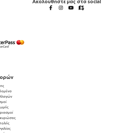
Ακολουθήστε μας στα social
γορών
ης
δομένα
λλαγών
σμοί
ρωμής
αριασμοί
ακυρώσεις
τολής
γελίας