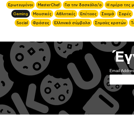
Ερωτευμένοι
MasterChef
Για την δασκάλα/ο
Η ημέρα της 
Gaming
Μουσικές
Αθλητικές
Επέτειος
Σινεμά
Σειρές
Social
Φράσεις
Ελληνικά σύμβολα
Σημαίες κρατών
Τ
Έγ
Email Addre