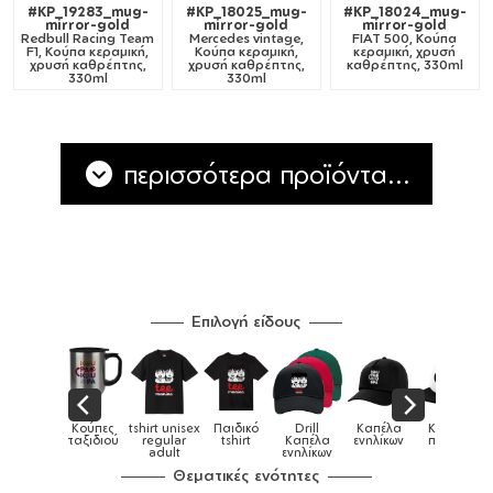
#KP_19283_mug-
#KP_18025_mug-
#KP_18024_mug-
mirror-gold
mirror-gold
mirror-gold
Redbull Racing Team
Mercedes vintage,
FIAT 500, Κούπα
F1, Κούπα κεραμική,
Κούπα κεραμική,
κεραμική, χρυσή
χρυσή καθρέπτης,
χρυσή καθρέπτης,
καθρέπτης, 330ml
330ml
330ml
περισσότερα προϊόντα...
Επιλογή είδους
Παιδικά
Κούπες
tshirt unisex
Παιδικό
Drill
Καπέλα
Καπέλα
αγούρια &
ταξιδιού
regular
tshirt
Καπέλα
ενηλίκων
παιδικά
Κούπες
adult
ενηλίκων
Θεματικές ενότητες