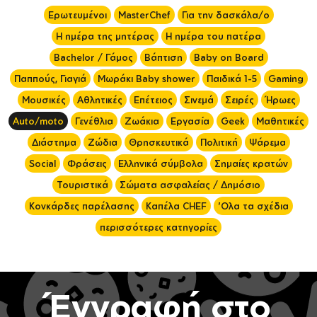
Ερωτευμένοι
MasterChef
Για την δασκάλα/ο
Η ημέρα της μητέρας
Η ημέρα του πατέρα
Bachelor / Γάμος
Βάπτιση
Baby on Board
Παππούς, Γιαγιά
Μωράκι Baby shower
Παιδικά 1-5
Gaming
Μουσικές
Αθλητικές
Επέτειος
Σινεμά
Σειρές
Ήρωες
Auto/moto
Γενέθλια
Ζωάκια
Εργασία
Geek
Μαθητικές
Διάστημα
Ζώδια
Θρησκευτικά
Πολιτική
Ψάρεμα
Social
Φράσεις
Ελληνικά σύμβολα
Σημαίες κρατών
Τουριστικά
Σώματα ασφαλείας / Δημόσιο
Κονκάρδες παρέλασης
Καπέλα CHEF
'Ολα τα σχέδια
περισσότερες κατηγορίες
Έγγραφή στο