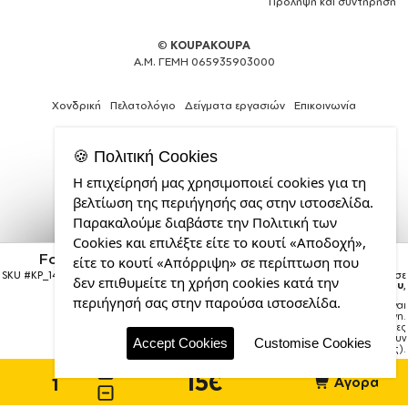
Πρόληψη και συντήρηση
©
KOUPAKOUPA
Α.Μ. ΓΕΜΗ 065935903000
Χονδρική
Πελατολόγιο
Δείγματα εργασιών
Επικοινωνία
🍪 Πολιτική Cookies
Η επιχείρησή μας χρησιμοποιεί cookies για τη
Web
βελτίωση της περιήγησής σας στην ιστοσελίδα.
Design,
Παρακαλούμε διαβάστε την Πολιτική των
Social
Cookies και επιλέξτε είτε το κουτί «Αποδοχή»,
Media
Ford, Κούπα κεραμική, χρυσή καθρέπτης, 330ml
&
είτε το κουτί «Απόρριψη» σε περίπτωση που
SEO
SKU #
KP_14608_mug-mirror-gold
Η παραγγελία σας θα παραδοθεί σε
δεν επιθυμείτε τη χρήση cookies κατά την
courier έως την
Τρίτη 18 Αυγούστου
,
Agency
περιήγησή σας στην παρούσα ιστοσελίδα.
Σημείωση:
Η παράδοση στο courier είναι
από
εκτιμώμενη.
την
Χρόνος μεταφοράς:
1–3 εργάσιμες
ημέρες (ενδέχεται να υπάρξουν
CDL.gr
Accept Cookies
Customise Cookies
καθυστερήσεις).
15€
Αγορά