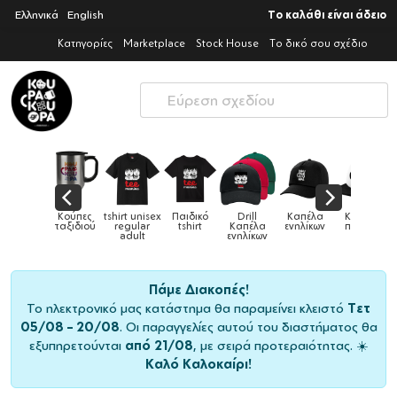
Ελληνικά
English
Το καλάθι είναι άδειο
Κατηγορίες
Marketplace
Stock House
Το δικό σου σχέδιο
Παιδικά
Κούπες
tshirt unisex
Παιδικό
Drill
Καπέλα
Καπέλα
αγούρια &
ταξιδιού
regular
tshirt
Καπέλα
ενηλίκων
παιδικά
Κούπες
adult
ενηλίκων
Πάμε Διακοπές!
Το ηλεκτρονικό μας κατάστημα θα παραμείνει κλειστό
Τετ
05/08 – 20/08
. Οι παραγγελίες αυτού του διαστήματος θα
εξυπηρετούνται
από 21/08
, με σειρά προτεραιότητας. ☀️
Καλό Καλοκαίρι!