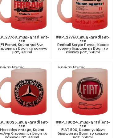
KP_27769_mug-gradient-
#KP_27768_mug-gradient-
red
red
F1 Ferrari, Κούπα γυάλινη
Redbull Sergio Perezi, Κούπα
ίχρωμη με βάση το κόκκινο
γυάλινη δίχρωμη με βάση το
ματ, 330ml
κόκκινο ματ, 330ml
τοκίνητα, Μηχανές
Αυτοκίνητα, Μηχανές
KP_18025_mug-gradient-
#KP_18024_mug-gradient-
red
red
Mercedes vintage, Κούπα
FIAT 500, Κούπα γυάλινη
υάλινη δίχρωμη με βάση το
δίχρωμη με βάση το κόκκινο
κόκκινο ματ, 330ml
ματ, 330ml