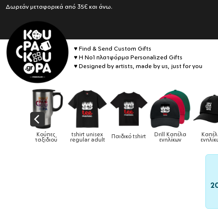
Δωρεάν μεταφορικά από 35€ και άνω.
♥ Find & Send Custom Gifts
♥ Η No1 πλατφόρμα Personalized Gifts
♥ Designed by artists, made by us, just for you
αιδικά
Κούπες
tshirt unisex
Drill Καπέλα
Καπέ
Παιδικό tshirt
ούρια &
ταξιδιού
regular adult
ενηλίκων
ενηλίκ
ούπες
2