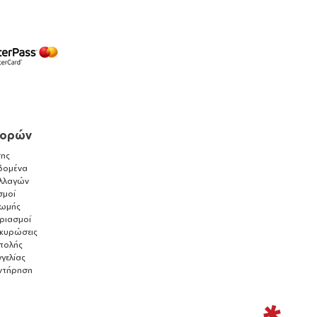
γορών
ης
δομένα
λλαγών
σμοί
ρωμής
αριασμοί
ακυρώσεις
τολής
γελίας
ντήρηση