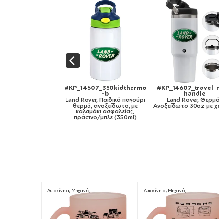
dBlack
#KP_14607_350kidthermo
#KP_14607_travel-mug-
λλικό
-b
handle
La
 καπάκι
Land Rover, Παιδικό παγούρι
Land Rover, Θερμός
ίου 850ml
θερμό, ανοξείδωτο, με
Ανοξείδωτο 30oz με χερούλι
καλαμάκι ασφαλείας,
πράσινο/μπλε (350ml)
Αυτοκίνητα, Μηχανές
Αυτοκίνητα, Μηχανές