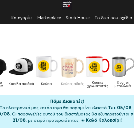
Κατηγορίες
Marketplace
Stock House
Το δικό σου σχέδιο
λα
Κούπες
Κούπες
Καπέλα παιδικά
Κούπες
Κούπες ειδικές
ων
χρωματιστές
μεταλλικές
Πάμε Διακοπές!
Το ηλεκτρονικό μας κατάστημα θα παραμείνει κλειστό
Τετ 05/08 
0/08
. Οι παραγγελίες αυτού του διαστήματος θα εξυπηρετούνται
α
21/08
, με σειρά προτεραιότητας. ☀️
Καλό Καλοκαίρι!