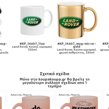
#KP_14607_11oz
#KP_14607_mug-mirror-
#KP_14607_11
nd Rover, Κούπα, κεραμική,
gold
Land Rover,
330ml
Land Rover, Κούπα κεραμική,
χρωματιστή μαύρη
χρυσή καθρέπτης, 330ml
330m
Σχετικά σχέδια
Μόνο στο koupakoupa.gr θα βρείτε τη
μεγαλύτερη συλλογή σχεδίων από 1
τεμάχιο
Αυτοκίνητα, Μηχανές
Αυτοκίνητα, Μηχανές
Αυ