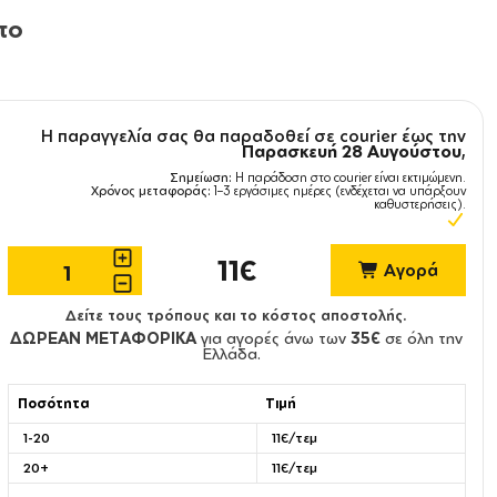
το
Η παραγγελία σας θα παραδοθεί σε courier έως την
Παρασκευή 28 Αυγούστου
,
Σημείωση:
Η παράδοση στο courier είναι εκτιμώμενη.
Χρόνος μεταφοράς:
1–3 εργάσιμες ημέρες (ενδέχεται να υπάρξουν
καθυστερήσεις).
11€
Αγορά
Δείτε τους τρόπους και το κόστος αποστολής.
ΔΩΡΕΑΝ ΜΕΤΑΦΟΡΙΚΑ
για αγορές άνω των
35€
σε όλη την
Ελλάδα.
Ποσότητα
Τιμή
1-20
11€/τεμ
20+
11€/τεμ