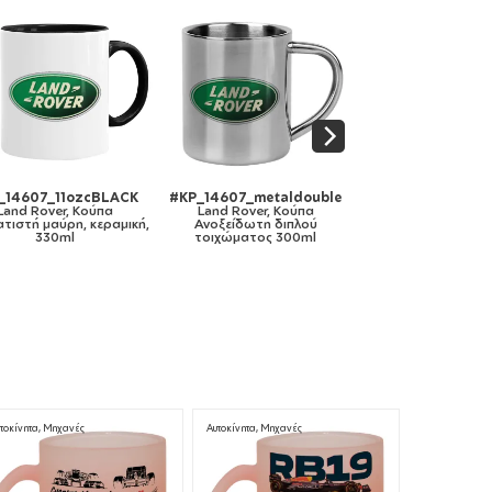
ozcBLACK
#KP_14607_metaldouble
#KP_14607_lunchbox_b
 Κούπα
Land Rover, Κούπα
Land Rover, Παιδικό δοχείο
, κεραμική,
Ανοξείδωτη διπλού
κολατσιού ΓΑΛΑΖΙΟ
l
τοιχώματος 300ml
185x128x65mm (BPA free
πλαστικό)
τοκίνητα, Μηχανές
Αυτοκίνητα, Μηχανές