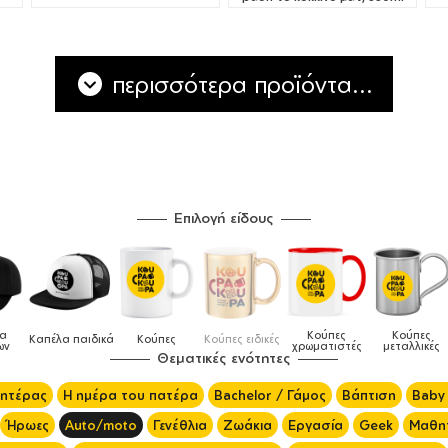
περισσότερα προϊόντα...
Επιλογή είδους
λα
Κούπες
Κούπες
Καπέλα παιδικά
Κούπες
Κούπες ειδικές
ων
χρωματιστές
μεταλλικές
Θεματικές ενότητες
μητέρας
Η ημέρα του πατέρα
Bachelor / Γάμος
Βάπτιση
Baby
Ήρωες
Auto/moto
Γενέθλια
Ζωάκια
Εργασία
Geek
Μαθητ