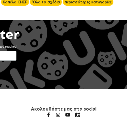
Καπέλα CHEF
'Ολα τα σχέδια
περισσότερες κατηγορίες
ter
tes required
Ακολουθήστε μας στα social