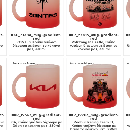
t-
#KP_31384_mug-gradient-
#KP_27786_mug-gradient-
#
red
red
ZONTES, Κούπα γυάλινη
Volkswagen Beetle, Κούπα
νο
δίχρωμη με βάση το κόκκινο
γυάλινη δίχρωμη με βάση το
δ
ματ, 330ml
κόκκινο ματ, 330ml
Αυτοκίνητα, Μηχανές
Αυτοκίνητα, Μηχανές
Αυ
nt-
#KP_19667_mug-gradient-
#KP_19283_mug-gradient-
#
red
red
ινη
KIA, Κούπα γυάλινη δίχρωμη με
Redbull Racing Team F1,
νο
βάση το κόκκινο ματ, 330ml
Κούπα γυάλινη δίχρωμη με
γ
βάση το κόκκινο ματ, 330ml