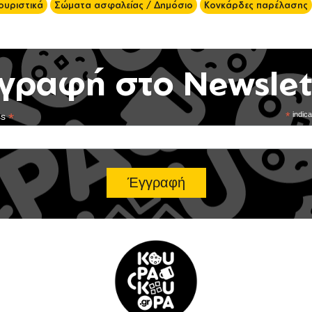
ουριστικά
Σώματα ασφαλείας / Δημόσιο
Κονκάρδες παρέλασης
γραφή στο Newslet
*
*
indica
ss