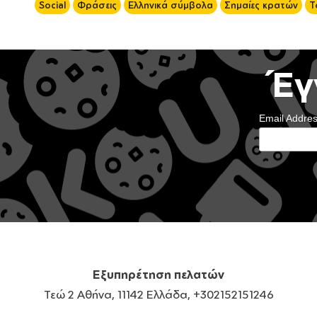
Social
Φράσεις
Ελληνικά σύμβολα
Σημαίες κρατών
Τ
Έγ
Email Addre
Εξυπηρέτηση πελατών
Τεώ 2 Αθήνα, 11142 Ελλάδα, +302152151246