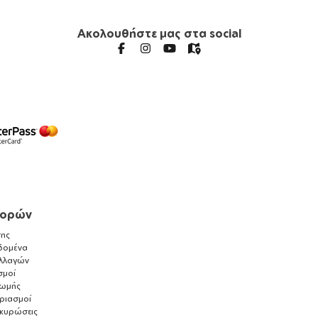
Ακολουθήστε μας στα social
γορών
ης
δομένα
λλαγών
σμοί
ρωμής
αριασμοί
ακυρώσεις