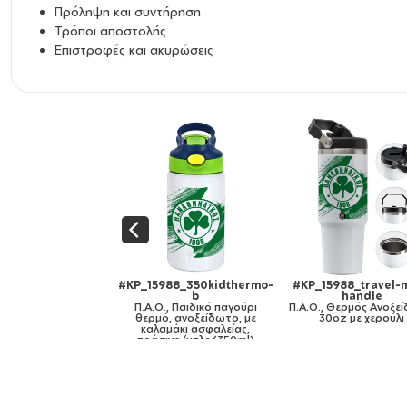
Πρόληψη και συντήρηση
Τρόποι αποστολής
Επιστροφές και ακυρώσεις
5988_travel-mug-
#KP_15988_11oz
#KP_15988_mug-mi
handle
Π.Α.Ο., Κούπα, κεραμική,
gold
 Θερμός Ανοξείδωτο
330ml
Π.Α.Ο., Κούπα κεραμ
0oz με χερούλι
χρυσή καθρέπτης, 3