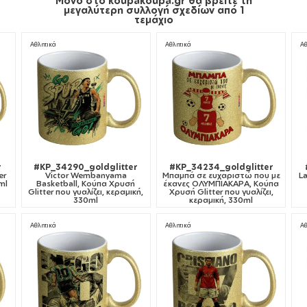
μεγαλύτερη συλλογή σχεδίων από 1
τεμάχιο
Αθλητικά
Αθλητικά
Αθ
r
#KP_34290_goldglitter
#KP_34234_goldglitter
er
Victor Wembanyama
Μπαμπά σε ευχαριστώ που με
L
ml
Basketball, Κούπα Χρυσή
έκανες ΟΛΥΜΠΙΑΚΑΡΑ, Κούπα
Glitter που γυαλίζει, κεραμική,
Χρυσή Glitter που γυαλίζει,
330ml
κεραμική, 330ml
Αθλητικά
Αθλητικά
Αθ