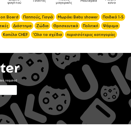
Mousepad
Phone Holders
Ρολόγια
Βρεφικά
ς
καναπέ
 on Board
Παππούς, Γιαγιά
Μωράκι Baby shower
Παιδικά 1-5
ικές
Διάστημα
Ζώδια
Θρησκευτικά
Πολιτική
Ψάρεμα
Καπέλα CHEF
'Ολα τα σχέδια
περισσότερες κατηγορίες
ter
tes required