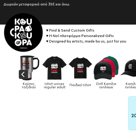
Δωρεάν μεταφορικά από 35€ και άνω.
♥ Find & Send Custom Gifts
♥ Η No1 πλατφόρμα Personalized Gifts
♥ Designed by artists, made by us, just for you
Drill Καπέλα
Καπέλα
δικό tshirt
Καπέλα παιδικά
Κούπες
Κούπες 
ενηλίκων
ενηλίκων
2