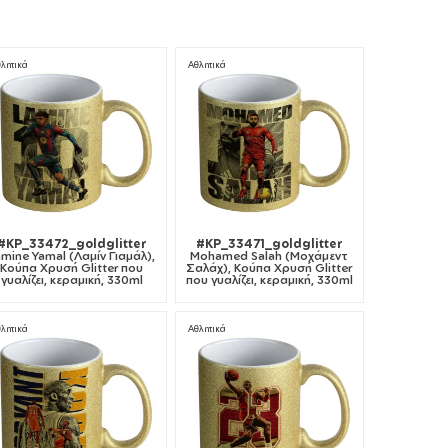
λητικά
Αθλητικά
#KP_33472_goldglitter
#KP_33471_goldglitter
amine Yamal (Λαμίν Γιαμάλ),
Mohamed Salah (Μοχάμεντ
Κούπα Χρυσή Glitter που
Σαλάχ), Κούπα Χρυσή Glitter
γυαλίζει, κεραμική, 330ml
που γυαλίζει, κεραμική, 330ml
λητικά
Αθλητικά