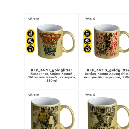
Αθλητικά
Αθλητικά
#KP_34711_goldglitter
#KP_34710_goldglitte
Basket net, Κούπα Χρυσή
Jordan, Κούπα Χρυσή Glitt
Glitter που γυαλίζει, κεραμική,
που γυαλίζει, κεραμική, 330
330ml
Αθλητικά
Αθλητικά