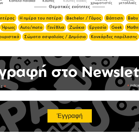
ειδικές
Τσάντες
χρωματιστές
μεταλλικές
φαγητού
μαγειρική
Θεματικές ενότητες
μητέρας
Η ημέρα του πατέρα
Bachelor / Γάμος
Βάπτιση
Baby
Ήρωες
Auto/moto
Γενέθλια
Ζωάκια
Εργασία
Geek
Μαθητ
ουριστικά
Σώματα ασφαλείας / Δημόσιο
Κονκάρδες παρέλασης
γραφή στο Newslet
*
*
indica
ss