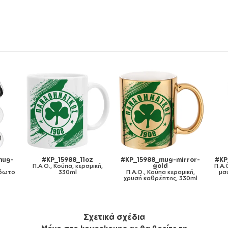
rror-
#KP_15988_11ozcBLACK
#KP_15988_metaldouble
#K
Π.Α.Ο., Κούπα χρωματιστή
Π.Α.Ο., Κούπα Ανοξείδωτη
Π
ική,
μαύρη, κεραμική, 330ml
διπλού τοιχώματος 300ml
30ml
185
Σχετικά σχέδια
Μόνο στο koupakoupa.gr θα βρείτε τη