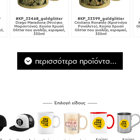
r
#KP_33468_goldglitter
#KP_33399_goldglitter
Diego Maradona (Ντιέγκο
Cristiano Ronaldo (Κριστιάνο
Μαραντόνα), Κούπα Χρυσή
Ρονάλντο), Κούπα Χρυσή
Gl
κή,
Glitter που γυαλίζει, κεραμική,
Glitter που γυαλίζει, κεραμική,
330ml
330ml
περισσότερα προϊόντα...
Επιλογή είδους
Κούπες
Κούπες
Δοχεία
Ποδιές