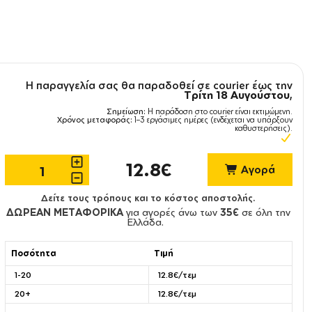
Η παραγγελία σας θα παραδοθεί σε courier έως την
Τρίτη 18 Αυγούστου
,
Σημείωση:
Η παράδοση στο courier είναι εκτιμώμενη.
Χρόνος μεταφοράς:
1–3 εργάσιμες ημέρες (ενδέχεται να υπάρξουν
καθυστερήσεις).
12.8€
Αγορά
Δείτε τους τρόπους και το κόστος αποστολής.
ΔΩΡΕΑΝ ΜΕΤΑΦΟΡΙΚΑ
για αγορές άνω των
35€
σε όλη την
Ελλάδα.
Ποσότητα
Τιμή
1-20
12.8€/τεμ
20+
12.8€/τεμ