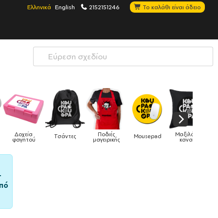
Ελληνικά
English
2152151246
Το καλάθι είναι άδειο
Μαξιλάρια
Mousepad
Phone Holders
Ρολόγια
Βρεφικά
ς
καναπέ
–
πό