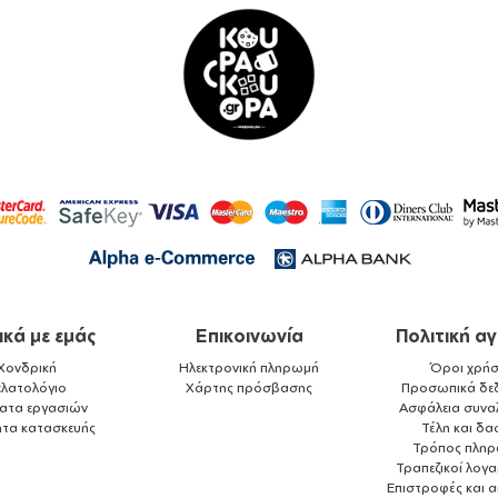
ικά με εμάς
Επικοινωνία
Πολιτική α
Χονδρική
Ηλεκτρονική πληρωμή
Όροι χρήσ
ελατολόγιο
Χάρτης πρόσβασης
Προσωπικά δε
ματα εργασιών
Ασφάλεια συνα
ητα κατασκευής
Τέλη και δα
Τρόπος πλη
Τραπεζικοί λογ
Επιστροφές και 