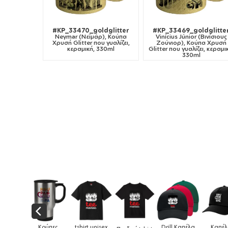
#KP_33470_goldglitter
#KP_33469_goldglitte
Neymar (Νεϊμάρ), Κούπα
Vinícius Júnior (Βινίσιους
Χρυσή Glitter που γυαλίζει,
Ζούνιορ), Κούπα Χρυσή
κεραμική, 330ml
Glitter που γυαλίζει, κεραμι
330ml
Drill Καπέλα
Καπέλα