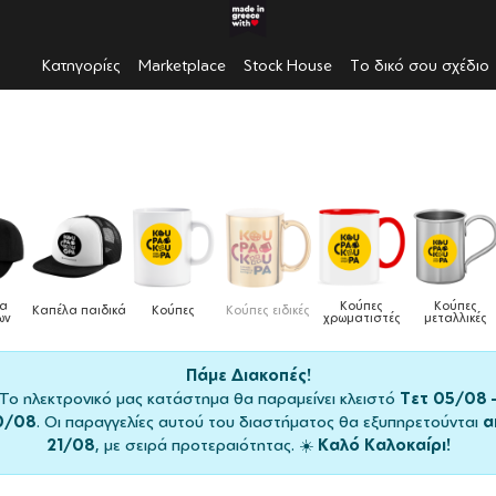
Κατηγορίες
Marketplace
Stock House
Το δικό σου σχέδιο
Κούπες
Κούπες
Δοχεία
Ποδιές
ειδικές
Τσάντες
χρωματιστές
μεταλλικές
φαγητού
μαγειρική
Πάμε Διακοπές!
Το ηλεκτρονικό μας κατάστημα θα παραμείνει κλειστό
Τετ 05/08 
0/08
. Οι παραγγελίες αυτού του διαστήματος θα εξυπηρετούνται
α
21/08
, με σειρά προτεραιότητας. ☀️
Καλό Καλοκαίρι!