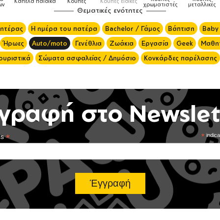
 ειδικές
Τσάντες
χρωματιστές
μεταλλικές
φαγητού
μαγειρικ
Θεματικές ενότητες
μητέρας
Η ημέρα του πατέρα
Bachelor / Γάμος
Βάπτιση
Baby
Ήρωες
Auto/moto
Γενέθλια
Ζωάκια
Εργασία
Geek
Μαθητ
ουριστικά
Σώματα ασφαλείας / Δημόσιο
Κονκάρδες παρέλασης
γραφή στο Newslet
*
*
indica
ss