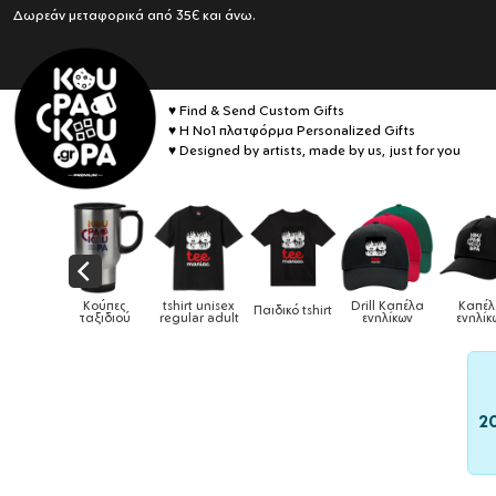
Δωρεάν μεταφορικά από 35€ και άνω.
♥ Find & Send Custom Gifts
♥ Η No1 πλατφόρμα Personalized Gifts
♥ Designed by artists, made by us, just for you
Drill Καπέλα
Καπέλα
ιδικό tshirt
Καπέλα παιδικά
Κούπες
Κούπες
ενηλίκων
ενηλίκων
2