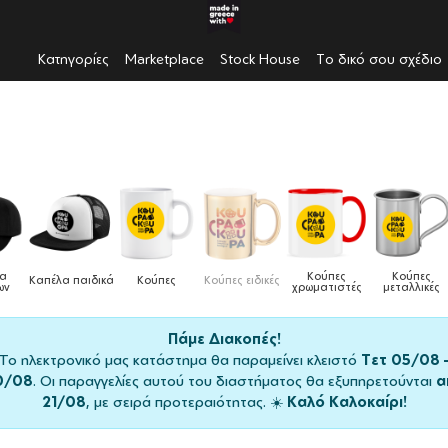
Κατηγορίες
Marketplace
Stock House
Το δικό σου σχέδιο
Κούπες
Κούπες
Δοχεία
Ποδιές
 ειδικές
Τσάντες
χρωματιστές
μεταλλικές
φαγητού
μαγειρική
Πάμε Διακοπές!
Το ηλεκτρονικό μας κατάστημα θα παραμείνει κλειστό
Τετ 05/08 
0/08
. Οι παραγγελίες αυτού του διαστήματος θα εξυπηρετούνται
α
21/08
, με σειρά προτεραιότητας. ☀️
Καλό Καλοκαίρι!