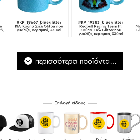
r
#KP_19667_blueglitter
#KP_19283_blueglitter
λ
KIA, Κούπα Σιέλ Glitter που
Redbull Racing Team F1,
Me
κή,
γυαλίζει, κεραμική, 330ml
Κούπα Σιέλ Glitter που
Gl
γυαλίζει, κεραμική, 330ml
περισσότερα προϊόντα...
Επιλογή είδους
Κούπες
Κούπες
Δοχεία
Ποδιές