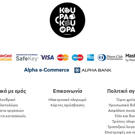
ικά με εμάς
Επικοινωνία
Πολιτική α
Χονδρική
Ηλεκτρονική πληρωμή
Όροι χρήσ
ελατολόγιο
Χάρτης πρόσβασης
Προσωπικά δε
ματα εργασιών
Ασφάλεια συνα
ητα κατασκευής
Τέλη και δα
Τρόπος πλη
Τραπεζικοί λογ
Επιστροφές και 