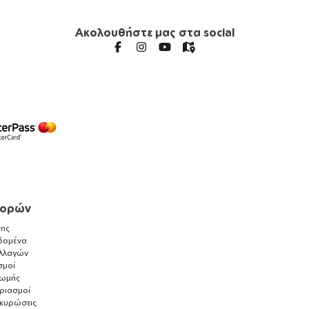
Ακολουθήστε μας στα social
γορών
ης
δομένα
λλαγών
σμοί
ρωμής
αριασμοί
ακυρώσεις