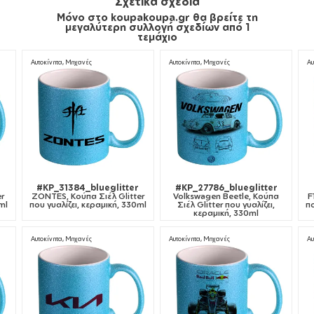
Σχετικά σχέδια
Μόνο στο koupakoupa.gr θα βρείτε τη
μεγαλύτερη συλλογή σχεδίων από 1
τεμάχιο
Αυτοκίνητα, Μηχανές
Αυτοκίνητα, Μηχανές
Αυ
#KP_31384_blueglitter
#KP_27786_blueglitter
er
ZONTES, Κούπα Σιέλ Glitter
Volkswagen Beetle, Κούπα
F
ml
που γυαλίζει, κεραμική, 330ml
Σιέλ Glitter που γυαλίζει,
πο
κεραμική, 330ml
Αυτοκίνητα, Μηχανές
Αυτοκίνητα, Μηχανές
Αυ