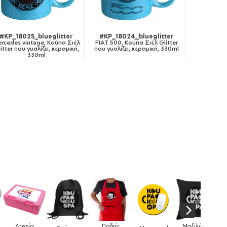
#KP_18025_blueglitter
#KP_18024_blueglitter
rcedes vintage, Κούπα Σιέλ
FIAT 500, Κούπα Σιέλ Glitter
itter που γυαλίζει, κεραμική,
που γυαλίζει, κεραμική, 330ml
330ml
Μαξιλάρια