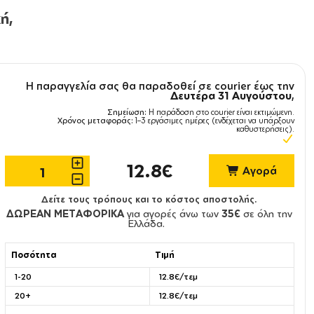
ή,
Η παραγγελία σας θα παραδοθεί σε courier έως την
Δευτέρα 31 Αυγούστου
,
Σημείωση:
Η παράδοση στο courier είναι εκτιμώμενη.
Χρόνος μεταφοράς:
1–3 εργάσιμες ημέρες (ενδέχεται να υπάρξουν
καθυστερήσεις).
12.8€
Αγορά
Δείτε τους τρόπους και το κόστος αποστολής.
ΔΩΡΕΑΝ ΜΕΤΑΦΟΡΙΚΑ
για αγορές άνω των
35€
σε όλη την
Ελλάδα.
Ποσότητα
Τιμή
1-20
12.8€/τεμ
20+
12.8€/τεμ