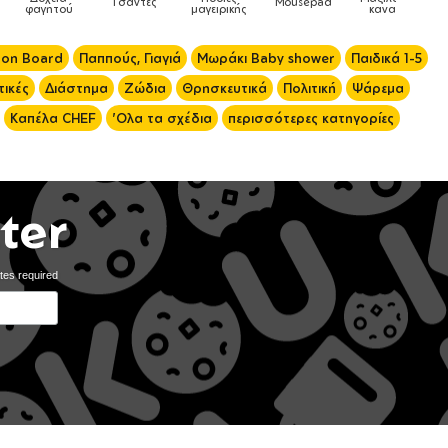
Mousepad
Phone Holders
Ρολόγια
Βρεφικά
ής
καναπέ
 on Board
Παππούς, Γιαγιά
Μωράκι Baby shower
Παιδικά 1-5
ικές
Διάστημα
Ζώδια
Θρησκευτικά
Πολιτική
Ψάρεμα
Καπέλα CHEF
'Ολα τα σχέδια
περισσότερες κατηγορίες
ter
tes required