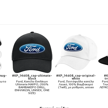
inal-
#KP_14608_cap-kid-
#KP_14608_11oz
#KP
trucker-mesh-black
Ford, Κούπα, κεραμική, 330ml
απέλο
Ford, Καπέλο παιδικό Soft
Ford
κερό
Trucker με Δίχτυ ΜΑΥΡΟ/
nisex
ΛΕΥΚΟ (POLYESTER, ΠΑΙΔΙΚΟ,
ONE SIZE)