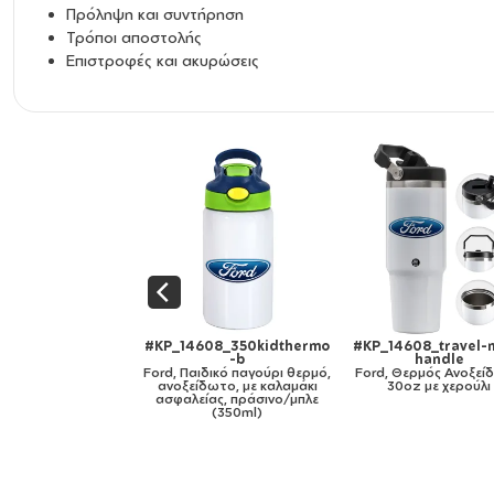
Πρόληψη και συντήρηση
Τρόποι αποστολής
Επιστροφές και ακυρώσεις
4608_travel-mug-
#KP_14608_cap-ultimate-
#KP_14608_cap-orig
handle
black
white
Θερμός Ανοξείδωτο
Ford, Καπέλο Ενηλίκων
Ford, Πεντάφυλλο κ
0oz με χερούλι
Ultimate ΜΑΥΡΟ, (100%
Λευκό, 100% Βαμβα
ΒΑΜΒΑΚΕΡΟ DRILL,
(Twill), με ρύθμιση, u
ΕΝΗΛΙΚΩΝ, UNISEX, ONE
SIZE)