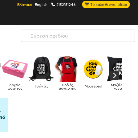
Ελληνικά
English
2152151246
Το καλάθι είναι άδειο
Μαξιλάρια
Mousepad
Phone Holders
Ρολόγια
Βρεφικά
ς
καναπέ
–
πό