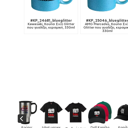
#KP_24681_blueglitter
#KP_25046_blueglitte
Kawasaki, Κούπα Σιέλ Glitter
AMG Mercedes, Κούπα Σιέ
που γυαλίζει, κεραμική, 330ml
Glitter που γυαλίζει, κεραμι
330ml
Drill Καπέλα
Καπέλα