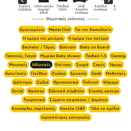
Παιδικά
Κούπες
tshirt unisex
Παιδικό
Drill
Καπέλα
Καπέλα
αγούρια &
ταξιδιού
regular
tshirt
Καπέλα
ενηλίκων
παιδικά
Κούπες
adult
ενηλίκων
Θεματικές ενότητες
Ερωτευμένοι
MasterChef
Για την δασκάλα/ο
Η ημέρα της μητέρας
Η ημέρα του πατέρα
Bachelor / Γάμος
Βάπτιση
Baby on Board
Παππούς, Γιαγιά
Μωράκι Baby shower
Παιδικά 1-5
Gaming
Μουσικές
Αθλητικές
Επέτειος
Σινεμά
Σειρές
Ήρωες
Auto/moto
Γενέθλια
Ζωάκια
Εργασία
Geek
Μαθητικές
Διάστημα
Ζώδια
Θρησκευτικά
Πολιτική
Ψάρεμα
Social
Φράσεις
Ελληνικά σύμβολα
Σημαίες κρατών
Τουριστικά
Σώματα ασφαλείας / Δημόσιο
Κονκάρδες παρέλασης
Καπέλα CHEF
'Ολα τα σχέδια
περισσότερες κατηγορίες