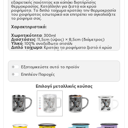
εξαιρετικής ποιότητας και καπάκι διατήρησης
θερμοκρασίας. Κατάλληλη για ζεστά και κρύα
ροφήματα. Το διπλό τοίχωμα κρατάει την θερμοκρασία
του ροφήματος εσωτερικά και επιτρέπει να αγκαλιάζετε
το ρόφημα σας.
Χαρακτηριστικά:
Χωρητικότητα
: 300ml
Διαστάσεις
: 11,5cm (ύψος) × 8,5cm (διάμετρος)
Υλικό
: 100% ανοξείδωτο ατσάλι
Διπλό τοίχωμα
: Κρατάει τα ροφήματα ζεστά ή κρύα
για μεγαλύτερο χρονικό διάστημα
Λεία και ασφαλή άκρα
: Χωρίς αιχμηρά σημεία για
άνετη χρήση
Άνετη λαβή
: Στιβαρή κατασκευή για σταθερό
Εξατομικεύστε αυτό το προϊόν
κράτημα
Επιπλέον Παροχές
Ιδανικές για:
Καθημερινή χρήση στο σπίτι ή στο γραφείο
Επιλογή μεταλλικής κούπας
Κάμπινγκ, ταξίδια και υπαίθριες δραστηριότητες
Διαφημιστικά δώρα με εκτύπωση λογοτύπου
Δώρα για λάτρεις του καφέ και του τσαγιού
Αποκτήστε τώρα μια κομψή και ανθεκτική κούπα που
θα σας συνοδεύει παντού! (Προτεινόμενο πλύσιμο στο
χέρι)