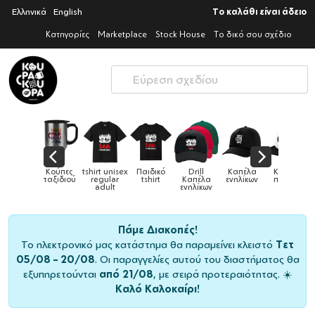
Ελληνικά
English
Το καλάθι είναι άδειο
Κατηγορίες
Marketplace
Stock House
Το δικό σου σχέδιο
Παιδικά
Κούπες
tshirt unisex
Παιδικό
Drill
Καπέλα
Καπέλα
αγούρια &
ταξιδιού
regular
tshirt
Καπέλα
ενηλίκων
παιδικά
Κούπες
adult
ενηλίκων
Πάμε Διακοπές!
Το ηλεκτρονικό μας κατάστημα θα παραμείνει κλειστό
Τετ
05/08 – 20/08
. Οι παραγγελίες αυτού του διαστήματος θα
εξυπηρετούνται
από 21/08
, με σειρά προτεραιότητας. ☀️
Καλό Καλοκαίρι!