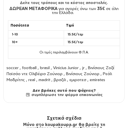
Δείτε τους τρόπους και το κόστος αποστολής.
ΔΩΡΕΑΝ ΜΕΤΑΦΟΡΙΚΑ
για αγορές άνω των
35€
σε όλη
την Ελλάδα.
Ποσότητα
Τιμή
1-10
15.5€/τεμ
10+
15.5€/τεμ
Οι τιμές περιλαμβάνουν Φ.Π.Α.
soccer , football , brasil , Vinicius Junior , jr , Βινίσιους Ζοζέ
Παϊσάο ντε Ολιβέιρα Ζούνιορ , Βινίσιους Ζούνιορ , Ρεάλ
Μαδρίτης , real , madrit , βραζιλ , εμιρατεσ , emirates
Δεν βρήκες αυτό που ψάχνεις?
συμπλήρωσε την φόρμα επικοινωνίας
Σχετικά σχέδια
Μόνο στο koupakoupa.gr θα βρείτε τη