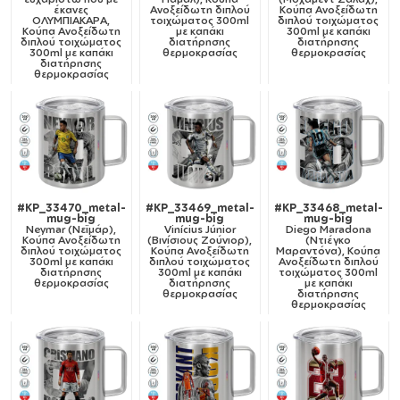
έκανες
Ανοξείδωτη διπλού
Κούπα Ανοξείδωτη
ΟΛΥΜΠΙΑΚΑΡΑ,
τοιχώματος 300ml
διπλού τοιχώματος
Κούπα Ανοξείδωτη
με καπάκι
300ml με καπάκι
διπλού τοιχώματος
διατήρησης
διατήρησης
300ml με καπάκι
θερμοκρασίας
θερμοκρασίας
διατήρησης
θερμοκρασίας
#KP_33470_metal-
#KP_33469_metal-
#KP_33468_metal-
mug-big
mug-big
mug-big
Neymar (Νεϊμάρ),
Vinícius Júnior
Diego Maradona
Κούπα Ανοξείδωτη
(Βινίσιους Ζούνιορ),
(Ντιέγκο
διπλού τοιχώματος
Κούπα Ανοξείδωτη
Μαραντόνα), Κούπα
300ml με καπάκι
διπλού τοιχώματος
Ανοξείδωτη διπλού
διατήρησης
300ml με καπάκι
τοιχώματος 300ml
θερμοκρασίας
διατήρησης
με καπάκι
θερμοκρασίας
διατήρησης
θερμοκρασίας