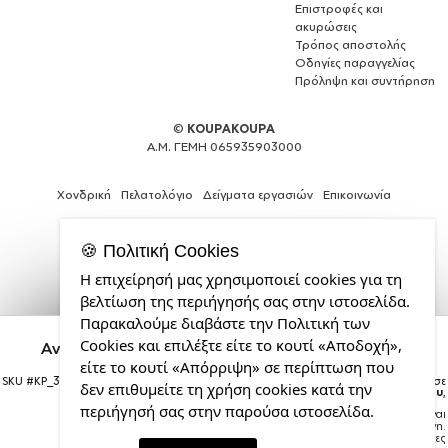
Επιστροφές και
ακυρώσεις
Τρόπος αποστολής
Οδηγίες παραγγελίας
Πρόληψη και συντήρηση
©
KOUPAKOUPA
Α.Μ. ΓΕΜΗ 065935903000
Χονδρική
Πελατολόγιο
Δείγματα εργασιών
Επικοινωνία
🍪 Πολιτική Cookies
Η επιχείρησή μας χρησιμοποιεί cookies για τη
Expert
βελτίωση της περιήγησής σας στην ιστοσελίδα.
Web
Παρακαλούμε διαβάστε την Πολιτική των
Development
Vinícius Júnior (Βινίσιους Ζούνιορ), Κούπα
Cookies και επιλέξτε είτε το κουτί «Αποδοχή»,
Ανοξείδωτη διπλού τοιχώματος 300ml με καπάκι
Services
διατήρησης θερμοκρασίας
από
είτε το κουτί «Απόρριψη» σε περίπτωση που
SKU #
KP_33469_metal-mug-big
Η παραγγελία σας θα παραδοθεί σε
την
δεν επιθυμείτε τη χρήση cookies κατά την
courier έως την
Τρίτη 18 Αυγούστου
,
CDL.gr
περιήγησή σας στην παρούσα ιστοσελίδα.
Σημείωση:
Η παράδοση στο courier είναι
εκτιμώμενη.
Χρόνος μεταφοράς:
1–3 εργάσιμες