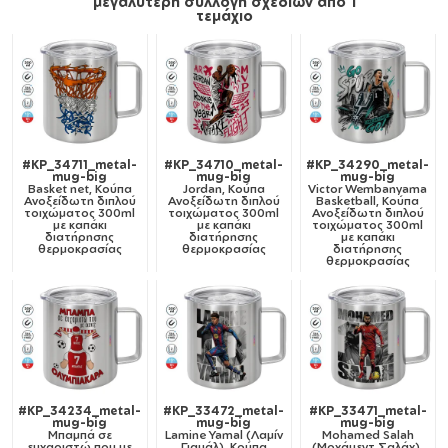
μεγαλύτερη συλλογή σχεδίων από 1
τεμάχιο
#KP_34711_metal-
#KP_34710_metal-
#KP_34290_metal-
mug-big
mug-big
mug-big
Basket net, Κούπα
Jordan, Κούπα
Victor Wembanyama
Ανοξείδωτη διπλού
Ανοξείδωτη διπλού
Basketball, Κούπα
τοιχώματος 300ml
τοιχώματος 300ml
Ανοξείδωτη διπλού
με καπάκι
με καπάκι
τοιχώματος 300ml
διατήρησης
διατήρησης
με καπάκι
θερμοκρασίας
θερμοκρασίας
διατήρησης
θερμοκρασίας
#KP_34234_metal-
#KP_33472_metal-
#KP_33471_metal-
mug-big
mug-big
mug-big
Μπαμπά σε
Lamine Yamal (Λαμίν
Mohamed Salah
ευχαριστώ που με
Γιαμάλ), Κούπα
(Μοχάμεντ Σαλάχ),