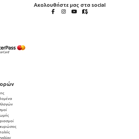
Ακολουθήστε μας στα social
γορών
ης
δομένα
λλαγών
σμοί
ρωμής
αριασμοί
ακυρώσεις
τολής
γελίας