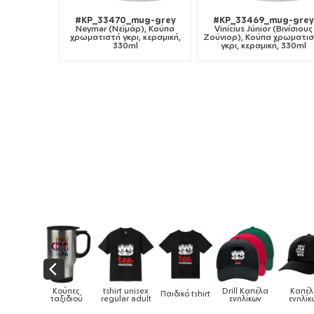
#KP_33470_mug-grey
#KP_33469_mug-grey
Neymar (Νεϊμάρ), Κούπα
Vinícius Júnior (Βινίσιους
χρωματιστή γκρι, κεραμική,
Ζούνιορ), Κούπα χρωματι
330ml
γκρι, κεραμική, 330ml
αιδικά
Κούπες
tshirt unisex
Drill Καπέλα
Καπέ
Παιδικό tshirt
ούρια &
ταξιδιού
regular adult
ενηλίκων
ενηλίκ
ούπες