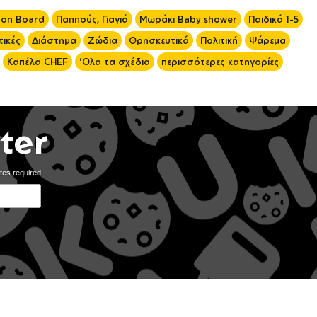
 on Board
Παππούς, Γιαγιά
Μωράκι Baby shower
Παιδικά 1-5
ικές
Διάστημα
Ζώδια
Θρησκευτικά
Πολιτική
Ψάρεμα
Καπέλα CHEF
'Ολα τα σχέδια
περισσότερες κατηγορίες
ter
tes required