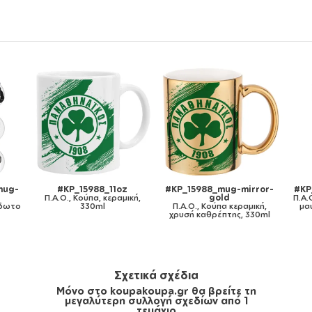
KP_15988_11oz
#KP_15988_mug-mirror-
#KP_15988_11ozc
Ο., Κούπα, κεραμική,
gold
Π.Α.Ο., Κούπα χρωμ
330ml
Π.Α.Ο., Κούπα κεραμική,
μαύρη, κεραμική, 
χρυσή καθρέπτης, 330ml
Σχετικά σχέδια
Μόνο στο koupakoupa.gr θα βρείτε τη
μεγαλύτερη συλλογή σχεδίων από 1
τεμάχιο