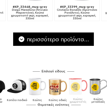
#KP_33468_mug-grey
#KP_33399_mug-grey
Diego Maradona (Ντιέγκο
Cristiano Ronaldo (Κριστιάνο
στή
Μαραντόνα), Κούπα
Ρονάλντο), Κούπα
χ
χρωματιστή γκρι, κεραμική,
χρωματιστή γκρι, κεραμική,
330ml
330ml
περισσότερα προϊόντα...
Επιλογή είδους
λα
Κούπες
Κούπες
Καπέλα παιδικά
Κούπες
Κούπες ειδικές
ων
χρωματιστές
μεταλλικές
Θεματικές ενότητες