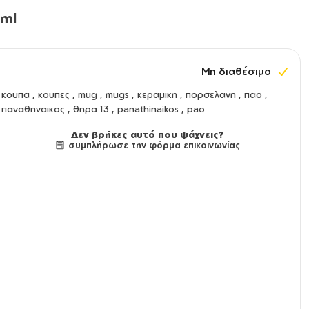
0ml
Μη διαθέσιμο
κουπα
,
κουπες
,
mug
,
mugs
,
κεραμικη
,
πορσελανη
, παο ,
παναθηναικος , θηρα 13 , panathinaikos , pao
Δεν βρήκες αυτό που ψάχνεις?
συμπλήρωσε την φόρμα επικοινωνίας