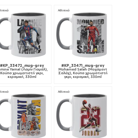
λητικά
Αθλητικά
#KP_33472_mug-grey
#KP_33471_mug-grey
amine Yamal (Λαμίν Γιαμάλ),
Mohamed Salah (Μοχάμεντ
Κούπα χρωματιστή γκρι,
Σαλάχ), Κούπα χρωματιστή
κεραμική, 330ml
γκρι, κεραμική, 330ml
λητικά
Αθλητικά