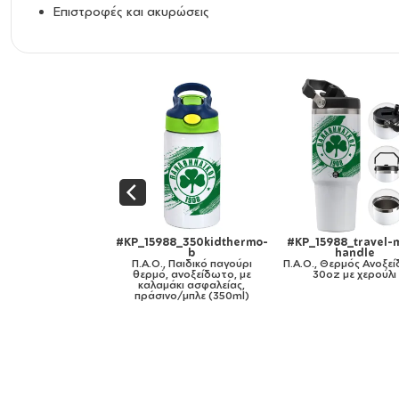
Επιστροφές και ακυρώσεις
ack
#KP_15988_350kidthermo-
#KP_15988_travel-mug-
#
ούρι
b
handle
Π.Α.
ίας,
Π.Α.Ο., Παιδικό παγούρι
Π.Α.Ο., Θερμός Ανοξείδωτο
θερμό, ανοξείδωτο, με
30oz με χερούλι
καλαμάκι ασφαλείας,
πράσινο/μπλε (350ml)