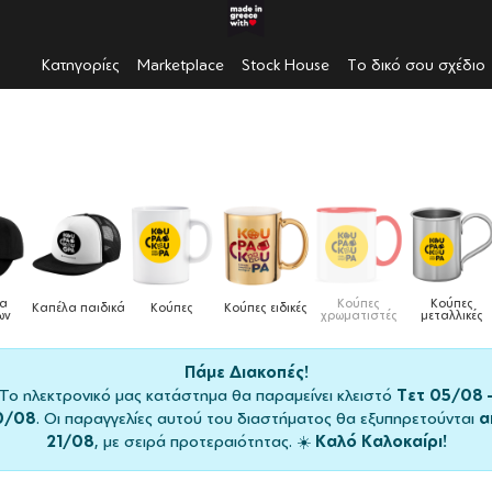
Κατηγορίες
Marketplace
Stock House
Το δικό σου σχέδιο
λα
Κούπες
Κούπες
Καπέλα παιδικά
Κούπες
Κούπες ειδικές
ων
χρωματιστές
μεταλλικές
Πάμε Διακοπές!
Το ηλεκτρονικό μας κατάστημα θα παραμείνει κλειστό
Τετ 05/08 
0/08
. Οι παραγγελίες αυτού του διαστήματος θα εξυπηρετούνται
α
21/08
, με σειρά προτεραιότητας. ☀️
Καλό Καλοκαίρι!