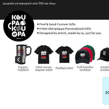
Δωρεάν μεταφορικά από 35€ και άνω.
♥ Find & Send Custom Gifts
♥ Η No1 πλατφόρμα Personalized Gifts
♥ Designed by artists, made by us, just for you
αιδικά
Κούπες
tshirt unisex
Drill Καπέλα
Καπέ
Παιδικό tshirt
ούρια &
ταξιδιού
regular adult
ενηλίκων
ενηλίκ
ούπες
2