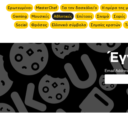
Ερωτευμένοι
MasterChef
Για την δασκάλα/ο
Η ημέρα της 
Gaming
Μουσικές
Αθλητικές
Επέτειος
Σινεμά
Σειρές
Social
Φράσεις
Ελληνικά σύμβολα
Σημαίες κρατών
Τ
Έγ
Email Addre