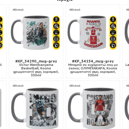
Αθλητικά
Αθλητικά
Αθ
#KP_34290_mug-grey
#KP_34234_mug-grey
ή
Victor Wembanyama
Μπαμπά σε ευχαριστώ που με
L
Basketball, Κούπα
έκανες ΟΛΥΜΠΙΑΚΑΡΑ, Κούπα
χρωματιστή γκρι, κεραμική,
χρωματιστή γκρι, κεραμική,
330ml
330ml
Αθλητικά
Αθλητικά
Αθ