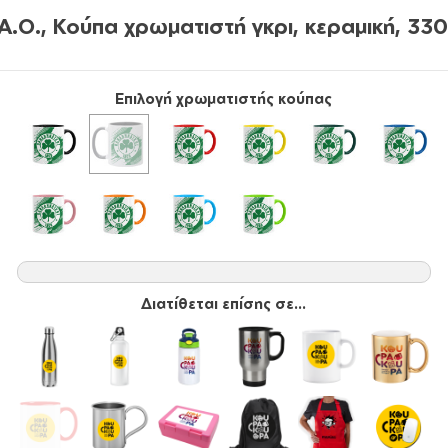
Α.Ο., Κούπα χρωματιστή γκρι, κεραμική, 33
Επιλογή χρωματιστής κούπας
Διατίθεται επίσης σε...