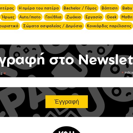
μητέρας
Η ημέρα του πατέρα
Bachelor / Γάμος
Βάπτιση
Baby
Ήρωες
Auto/moto
Γενέθλια
Ζωάκια
Εργασία
Geek
Μαθητ
ουριστικά
Σώματα ασφαλείας / Δημόσιο
Κονκάρδες παρέλασης
γραφή στο Newslet
*
*
indica
ss