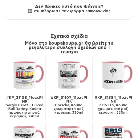
Δεν βρήκες αυτό που ψάχνεις?
συμπλήρωσε την φόρμα επικοινωνίας
Σχετικά σχέδια
Μόνο στο koupakoupa.gr θα βρείτε τη
μεγαλύτερη συλλογή σχεδίων από 1
τεμάχιο
#KP_31108_11ozcPI
#KP_31107_11ozcPI
#KP_31384_11ozcPI
NK
NK
NK
Sergio Perez - F1 Red
Porsche, Κούπα
ZONTES, Κούπα
Bull Racing, Κούπα
χρωματιστή ροζ,
χρωματιστή ροζ,
χρωματιστή ροζ,
κεραμική, 330ml
κεραμική, 330ml
κεραμική, 330ml