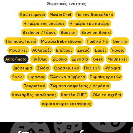
Θεματικές ενότητες
Ερωτευμένοι
MasterChef
Για την δασκάλα/ο
Η ημέρα της μητέρας
Η ημέρα του πατέρα
Bachelor / Γάμος
Βάπτιση
Baby on Board
Παππούς, Γιαγιά
Μωράκι Baby shower
Παιδικά 1-5
Gaming
Μουσικές
Αθλητικές
Επέτειος
Σινεμά
Σειρές
Ήρωες
Auto/moto
Γενέθλια
Ζωάκια
Εργασία
Geek
Μαθητικές
Διάστημα
Ζώδια
Θρησκευτικά
Πολιτική
Ψάρεμα
Social
Φράσεις
Ελληνικά σύμβολα
Σημαίες κρατών
Τουριστικά
Σώματα ασφαλείας / Δημόσιο
Κονκάρδες παρέλασης
Καπέλα CHEF
'Ολα τα σχέδια
περισσότερες κατηγορίες