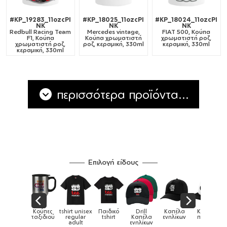
#KP_19283_11ozcPI
#KP_18025_11ozcPI
#KP_18024_11ozcPI
NK
NK
NK
Redbull Racing Team
Mercedes vintage,
FIAT 500, Κούπα
F1, Κούπα
Κούπα χρωματιστή
χρωματιστή ροζ,
χρωματιστή ροζ,
ροζ, κεραμική, 330ml
κεραμική, 330ml
κεραμική, 330ml
περισσότερα προϊόντα...
Επιλογή είδους
nisex
Παιδικό
Drill
Καπέλα
Καπέλα
Κούπες
Κού
Κούπες
ar
tshirt
Καπέλα
ενηλίκων
παιδικά
ειδικές
χρωμα
t
ενηλίκων