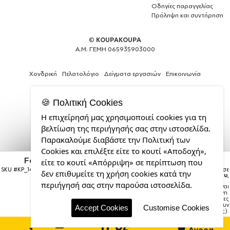
Οδηγίες παραγγελίας
Πρόληψη και συντήρηση
©
KOUPAKOUPA
Α.Μ. ΓΕΜΗ 065935903000
Χονδρική
Πελατολόγιο
Δείγματα εργασιών
Επικοινωνία
🍪 Πολιτική Cookies
Η επιχείρησή μας χρησιμοποιεί cookies για τη
Web
βελτίωση της περιήγησής σας στην ιστοσελίδα.
Design,
Παρακαλούμε διαβάστε την Πολιτική των
Social
Cookies και επιλέξτε είτε το κουτί «Αποδοχή»,
Media
Ford, Κούπα χρωματιστή ροζ, κεραμική, 330ml
&
είτε το κουτί «Απόρριψη» σε περίπτωση που
SEO
SKU #
KP_14608_11ozcPINK
Η παραγγελία σας θα παραδοθεί σε
δεν επιθυμείτε τη χρήση cookies κατά την
courier έως την
Τρίτη 18 Αυγούστου
,
Agency
περιήγησή σας στην παρούσα ιστοσελίδα.
Σημείωση:
Η παράδοση στο courier είναι
από
εκτιμώμενη.
την
Χρόνος μεταφοράς:
1–3 εργάσιμες
ημέρες (ενδέχεται να υπάρξουν
CDL.gr
Accept Cookies
Customise Cookies
καθυστερήσεις).
11.8€
Αγορά