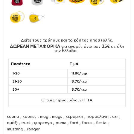
Δείτε τους τρόπους και το κόστος αποστολής.
ΔΩΡΕΑΝ ΜΕΤΑΦΟΡΙΚΑ
για αγορές άνω των
35€
σε όλη
την Ελλάδα.
Ποσότητα
Τιμή
1-20
11.8€/τεμ
21-50
8.7€/τεμ
50+
8.7€/τεμ
Οι τιμές περιλαμβάνουν Φ.Π.Α.
κουπα
,
κουπες
,
mug
,
mugs
,
κεραμικη
,
πορσελανη
, car ,
αμάξι , truck , φορτηγο , puma , ford , focus , fiesta ,
mustang , ranger