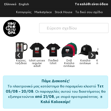
Ελληνικά
English
Το καλάθι είναι άδειο
Κατηγορίες
Marketplace
Stock House
Το δικό σου σχέδιο
sex
Παιδικό
Drill
Καπέλα
Καπέλα
Κούπες
Κούπ
Κούπες
r
tshirt
Καπέλα
ενηλίκων
παιδικά
ειδικές
χρωματι
ενηλίκων
Πάμε Διακοπές!
Το ηλεκτρονικό μας κατάστημα θα παραμείνει κλειστό
Τετ
05/08 – 20/08
. Οι παραγγελίες αυτού του διαστήματος θα
εξυπηρετούνται
από 21/08
, με σειρά προτεραιότητας. ☀️
Καλό Καλοκαίρι!