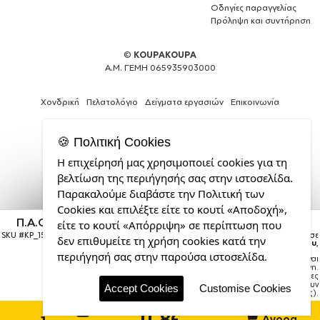
Οδηγίες παραγγελίας
Πρόληψη και συντήρηση
©
KOUPAKOUPA
Α.Μ. ΓΕΜΗ 065935903000
Χονδρική
Πελατολόγιο
Δείγματα εργασιών
Επικοινωνία
🍪 Πολιτική Cookies
Η επιχείρησή μας χρησιμοποιεί cookies για τη
Expert
βελτίωση της περιήγησής σας στην ιστοσελίδα.
Web
Παρακαλούμε διαβάστε την Πολιτική των
Development
Cookies και επιλέξτε είτε το κουτί «Αποδοχή»,
Services
Π.Α.Ο., Κούπα χρωματιστή βεραμάν, κεραμική, 330ml
από
είτε το κουτί «Απόρριψη» σε περίπτωση που
την
SKU #
KP_15988_11ozcLIGHTGREEN
Η παραγγελία σας θα παραδοθεί σε
δεν επιθυμείτε τη χρήση cookies κατά την
courier έως την
Τρίτη 18 Αυγούστου
,
CDL.gr
περιήγησή σας στην παρούσα ιστοσελίδα.
Σημείωση:
Η παράδοση στο courier είναι
εκτιμώμενη.
Χρόνος μεταφοράς:
1–3 εργάσιμες
ημέρες (ενδέχεται να υπάρξουν
Accept Cookies
Customise Cookies
καθυστερήσεις).
11.8€
Αγορά