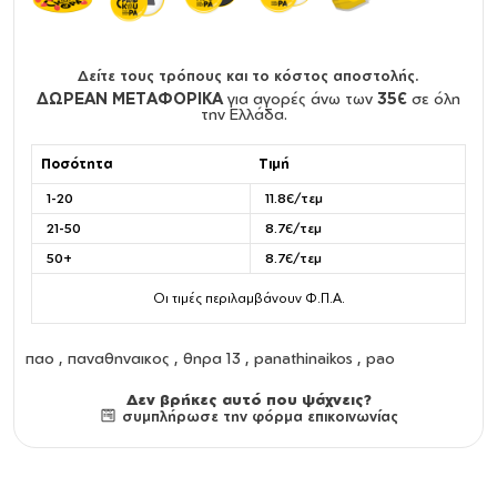
Δείτε τους τρόπους και το κόστος αποστολής.
ΔΩΡΕΑΝ ΜΕΤΑΦΟΡΙΚΑ
για αγορές άνω των
35€
σε όλη
την Ελλάδα.
Ποσότητα
Τιμή
1-20
11.8€/τεμ
21-50
8.7€/τεμ
50+
8.7€/τεμ
Οι τιμές περιλαμβάνουν Φ.Π.Α.
παο , παναθηναικος , θηρα 13 , panathinaikos , pao
Δεν βρήκες αυτό που ψάχνεις?
συμπλήρωσε την φόρμα επικοινωνίας