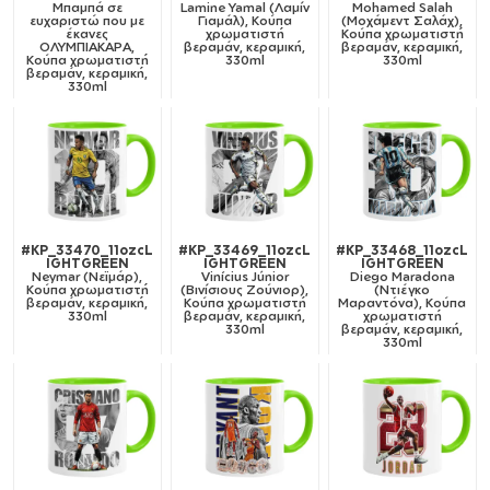
Μπαμπά σε
Lamine Yamal (Λαμίν
Mohamed Salah
ευχαριστώ που με
Γιαμάλ), Κούπα
(Μοχάμεντ Σαλάχ),
έκανες
χρωματιστή
Κούπα χρωματιστή
ΟΛΥΜΠΙΑΚΑΡΑ,
βεραμάν, κεραμική,
βεραμάν, κεραμική,
Κούπα χρωματιστή
330ml
330ml
βεραμάν, κεραμική,
330ml
#KP_33470_11ozcL
#KP_33469_11ozcL
#KP_33468_11ozcL
IGHTGREEN
IGHTGREEN
IGHTGREEN
Neymar (Νεϊμάρ),
Vinícius Júnior
Diego Maradona
Κούπα χρωματιστή
(Βινίσιους Ζούνιορ),
(Ντιέγκο
βεραμάν, κεραμική,
Κούπα χρωματιστή
Μαραντόνα), Κούπα
330ml
βεραμάν, κεραμική,
χρωματιστή
330ml
βεραμάν, κεραμική,
330ml