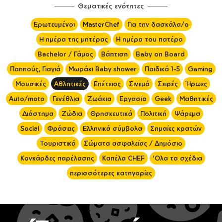
Θεματικές ενότητες
Ερωτευμένοι
MasterChef
Για την δασκάλα/ο
Η ημέρα της μητέρας
Η ημέρα του πατέρα
Bachelor / Γάμος
Βάπτιση
Baby on Board
Παππούς, Γιαγιά
Μωράκι Baby shower
Παιδικά 1-5
Gaming
Μουσικές
Αθλητικές
Επέτειος
Σινεμά
Σειρές
Ήρωες
Auto/moto
Γενέθλια
Ζωάκια
Εργασία
Geek
Μαθητικές
Διάστημα
Ζώδια
Θρησκευτικά
Πολιτική
Ψάρεμα
Social
Φράσεις
Ελληνικά σύμβολα
Σημαίες κρατών
Τουριστικά
Σώματα ασφαλείας / Δημόσιο
Κονκάρδες παρέλασης
Καπέλα CHEF
'Ολα τα σχέδια
περισσότερες κατηγορίες