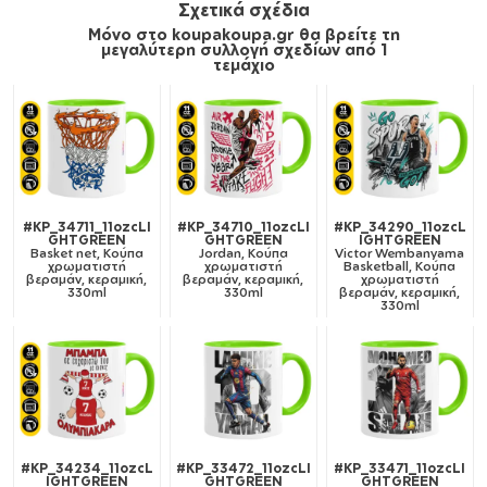
Σχετικά σχέδια
Μόνο στο koupakoupa.gr θα βρείτε τη
μεγαλύτερη συλλογή σχεδίων από 1
τεμάχιο
#KP_34711_11ozcLI
#KP_34710_11ozcLI
#KP_34290_11ozcL
GHTGREEN
GHTGREEN
IGHTGREEN
Basket net, Κούπα
Jordan, Κούπα
Victor Wembanyama
χρωματιστή
χρωματιστή
Basketball, Κούπα
βεραμάν, κεραμική,
βεραμάν, κεραμική,
χρωματιστή
330ml
330ml
βεραμάν, κεραμική,
330ml
#KP_34234_11ozcL
#KP_33472_11ozcLI
#KP_33471_11ozcLI
IGHTGREEN
GHTGREEN
GHTGREEN