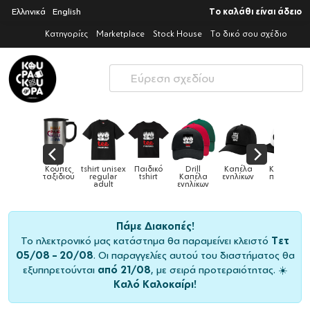
Ελληνικά
English
Το καλάθι είναι άδειο
Κατηγορίες
Marketplace
Stock House
Το δικό σου σχέδιο
Παιδικό
Drill
Καπέλα
Καπέλα
Κούπες
Κούπες
Κούπες
tshirt
Καπέλα
ενηλίκων
παιδικά
ειδικές
χρωματιστ
ενηλίκων
Πάμε Διακοπές!
Το ηλεκτρονικό μας κατάστημα θα παραμείνει κλειστό
Τετ
05/08 – 20/08
. Οι παραγγελίες αυτού του διαστήματος θα
εξυπηρετούνται
από 21/08
, με σειρά προτεραιότητας. ☀️
Καλό Καλοκαίρι!