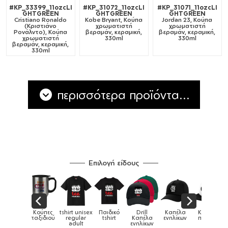
#KP_33399_11ozcLI
#KP_31072_11ozcLI
#KP_31071_11ozcLI
GHTGREEN
GHTGREEN
GHTGREEN
Cristiano Ronaldo
Kobe Bryant, Κούπα
Jordan 23, Κούπα
(Κριστιάνο
χρωματιστή
χρωματιστή
Ρονάλντο), Κούπα
βεραμάν, κεραμική,
βεραμάν, κεραμική,
χρωματιστή
330ml
330ml
βεραμάν, κεραμική,
330ml
περισσότερα προϊόντα...
Επιλογή είδους
Παιδικό
Drill
Καπέλα
Καπέλα
Κούπες
Κούπες
Κούπες
tshirt
Καπέλα
ενηλίκων
παιδικά
ειδικές
χρωματιστ
ενηλίκων