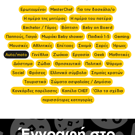
Ερωτευμένοι
MasterChef
Για την δασκάλα/ο
Η ημέρα της μητέρας
Η ημέρα του πατέρα
Bachelor / Γάμος
Βάπτιση
Baby on Board
Παππούς, Γιαγιά
Μωράκι Baby shower
Παιδικά 1-5
Gaming
Μουσικές
Αθλητικές
Επέτειος
Σινεμά
Σειρές
Ήρωες
Auto/moto
Γενέθλια
Ζωάκια
Εργασία
Geek
Μαθητικές
Διάστημα
Ζώδια
Θρησκευτικά
Πολιτική
Ψάρεμα
Social
Φράσεις
Ελληνικά σύμβολα
Σημαίες κρατών
Τουριστικά
Σώματα ασφαλείας / Δημόσιο
Κονκάρδες παρέλασης
Καπέλα CHEF
'Ολα τα σχέδια
περισσότερες κατηγορίες
Έγγραφή στο