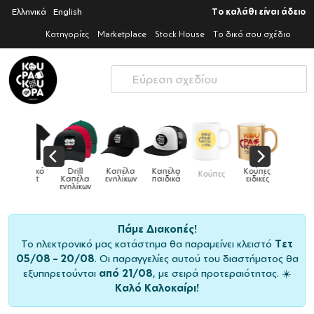
Ελληνικά
English
Το καλάθι είναι άδειο
Κατηγορίες
Marketplace
Stock House
Το δικό σου σχέδιο
Παιδικό
Drill
Καπέλα
Καπέλα
Κούπες
Κούπες
Κούπες
tshirt
Καπέλα
ενηλίκων
παιδικά
ειδικές
χρωματιστές
ενηλίκων
Πάμε Διακοπές!
Το ηλεκτρονικό μας κατάστημα θα παραμείνει κλειστό
Τετ
05/08 – 20/08
. Οι παραγγελίες αυτού του διαστήματος θα
εξυπηρετούνται
από 21/08
, με σειρά προτεραιότητας. ☀️
Καλό Καλοκαίρι!