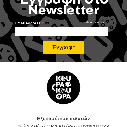
Newsletter
*
*
indicates required
Email Address
Εξυπηρέτηση πελατών
Τεώ 2 Αθήνα, 11142 Ελλάδα, +302152151246