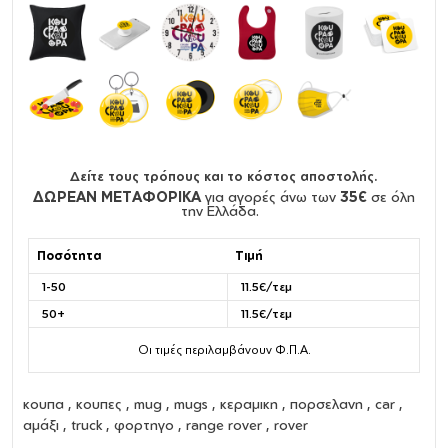
Δείτε τους τρόπους και το κόστος αποστολής.
ΔΩΡΕΑΝ ΜΕΤΑΦΟΡΙΚΑ
για αγορές άνω των
35€
σε όλη
την Ελλάδα.
Ποσότητα
Τιμή
1-50
11.5€/τεμ
50+
11.5€/τεμ
Οι τιμές περιλαμβάνουν Φ.Π.Α.
κουπα
,
κουπες
,
mug
,
mugs
,
κεραμικη
,
πορσελανη
, car ,
αμάξι , truck , φορτηγο , range rover , rover