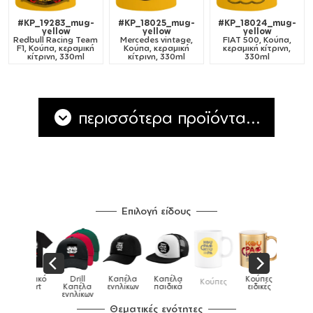
#KP_19283_mug-
#KP_18025_mug-
#KP_18024_mug-
yellow
yellow
yellow
Redbull Racing Team
Mercedes vintage,
FIAT 500, Κούπα,
F1, Κούπα, κεραμική
Κούπα, κεραμική
κεραμική κίτρινη,
κίτρινη, 330ml
κίτρινη, 330ml
330ml
περισσότερα προϊόντα...
Επιλογή είδους
Παιδικό
Drill
Καπέλα
Καπέλα
Κούπες
Κούπες
Κούπες
tshirt
Καπέλα
ενηλίκων
παιδικά
ειδικές
χρωματιστές
ενηλίκων
Θεματικές ενότητες