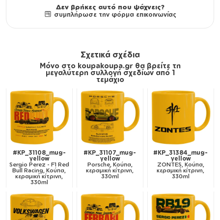
Δεν βρήκες αυτό που ψάχνεις?
συμπλήρωσε την φόρμα επικοινωνίας
Σχετικά σχέδια
Μόνο στο koupakoupa.gr θα βρείτε τη
μεγαλύτερη συλλογή σχεδίων από 1
τεμάχιο
#KP_31108_mug-
#KP_31107_mug-
#KP_31384_mug-
yellow
yellow
yellow
Sergio Perez - F1 Red
Porsche, Κούπα,
ZONTES, Κούπα,
Bull Racing, Κούπα,
κεραμική κίτρινη,
κεραμική κίτρινη,
κεραμική κίτρινη,
330ml
330ml
330ml