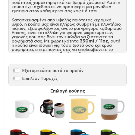
ποιότητας χαρακτηριστικά και ζωηρά χρώματα! Αυτή η
κούπα έχει σχεδιαστεί να προσφέρει μια μοναδική
εμπειρία στον καθημερινό σας καφέ ή τσάι.
Κατασκευασμένη από υψηλής ποιότητας κεραμικό
υλικό, η κούπα μας είναι πλήρως συμβατή με πλυντήριο
πιάτων, εξασφαλίζοντας άνετο και γρήγορο καθαρισμό.
Επίσης, είναι κατάλληλη για φούρνο μικροκυμάτων,
γεγονός που σας δίνει την ευελιξία να ζεστάνετε τα
ροφήματά σας. Με χωρητικότητα
330ml / 11oz
, αυτή
η κούπα είναι ιδανική για τόσο ζεστά όσο και κρύα
ροφήματα, επιτρέποντάς σας να απολαμβάνετε το
αγαπημένο σας ποτό καθ' όλη τη διάρκεια της ημέρας.
Η ποιότητα της κούπας μας φτάνει στο επίπεδο
AA+
,
προσφέροντας τέλεια γυαλάδα και αντοχή ακόμα και
Εξατομικεύστε αυτό το προϊόν
μετά από 1000+ πλύσεις στο πλυντήριο πιάτων.
Επιπλέον, το χρώμα της παραμένει αληθινά λευκό και η
Επιπλέον Παροχές
σκληρότητα της διατηρείται αναλλοίωτη,
διασφαλίζοντας πως θα σας συντροφεύει για πολλά
χρόνια. Επιλέξτε την κούπα μας για απόλαυση κάθε
Επιλογή κούπας
στιγμής. Απολαύστε το αγαπημένο σας ρόφημα σε
ζεστή ή κρύα μορφή, με ασφάλεια και ποιότητα που
διαρκεί!
Υλικό:
Κεραμικό
Πλυντήριο πιάτων:
ΝΑΙ
Χωρητικότητα:
330ml / 11oz
Φούρνος μικροκυμάτων:
ΝΑΙ
Χρήση:
ΖΕΣΤΑ, ΚΡΥΟ