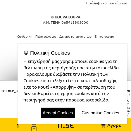
Πρόληψη και συντήρηση
©
KOUPAKOUPA
Α.Μ. ΓΕΜΗ 065935903000
Χονδρική
Πελατολόγιο
Δείγματα εργασιών
Επικοινωνία
🍪 Πολιτική Cookies
Η επιχείρησή μας χρησιμοποιεί cookies για τη
Web
βελτίωση της περιήγησής σας στην ιστοσελίδα.
Design,
Παρακαλούμε διαβάστε την Πολιτική των
Social
Cookies και επιλέξτε είτε το κουτί «Αποδοχή»,
Media
Land Rover, Κούπα, κεραμική κίτρινη, 330ml
&
είτε το κουτί «Απόρριψη» σε περίπτωση που
SEO
SKU #
KP_14607_mug-yellow
Η παραγγελία σας θα παραδοθεί σε
δεν επιθυμείτε τη χρήση cookies κατά την
courier έως την
Τρίτη 18 Αυγούστου
,
Agency
περιήγησή σας στην παρούσα ιστοσελίδα.
Σημείωση:
Η παράδοση στο courier είναι
από
εκτιμώμενη.
την
Χρόνος μεταφοράς:
1–3 εργάσιμες
ημέρες (ενδέχεται να υπάρξουν
CDL.gr
Accept Cookies
Customise Cookies
καθυστερήσεις).
11.5€
Αγορά