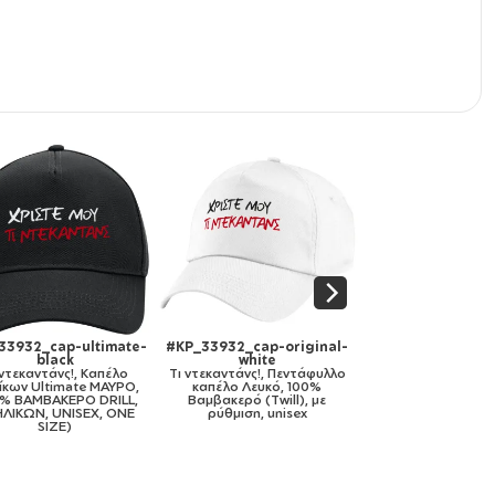
original-
#KP_33932_cap-kid-
#KP_33932_11oz
trucker-mesh-black
Tι ντεκαντάνς!, Κούπα,
Πεντάφυλλο
Tι ντεκαντάνς!, Καπέλο
κεραμική, 330ml
ό, 100%
παιδικό Soft Trucker με Δίχτυ
ill), με
ΜΑΥΡΟ/ΛΕΥΚΟ (POLYESTER,
nisex
ΠΑΙΔΙΚΟ, ONE SIZE)