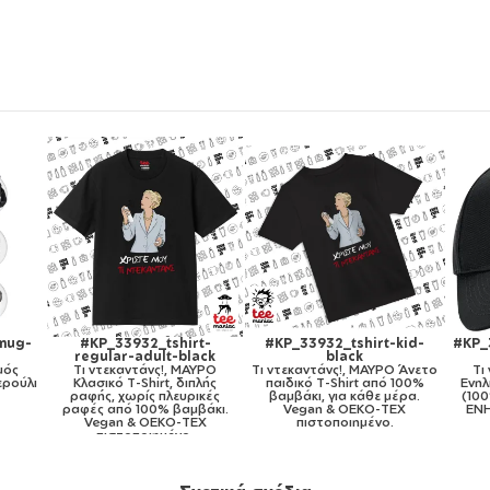
KP_33932_tshirt-kid-
#KP_33932_cap-ultimate-
#KP_33932_cap-
black
black
white
ντεκαντάνς!, ΜΑΥΡΟ Άνετο
Tι ντεκαντάνς!, Καπέλο
Tι ντεκαντάνς!, 
αιδικό T-Shirt από 100%
Ενηλίκων Ultimate ΜΑΥΡΟ,
καπέλο Λευκ
βαμβάκι, για κάθε μέρα.
(100% ΒΑΜΒΑΚΕΡΟ DRILL,
Βαμβακερό (Tw
Vegan & OEKO-TEX
ΕΝΗΛΙΚΩΝ, UNISEX, ONE
ρύθμιση, u
πιστοποιημένο.
SIZE)