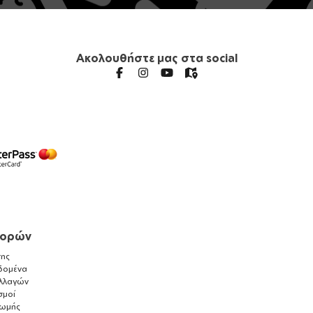
Ακολουθήστε μας στα social
γορών
ης
δομένα
λλαγών
σμοί
ρωμής