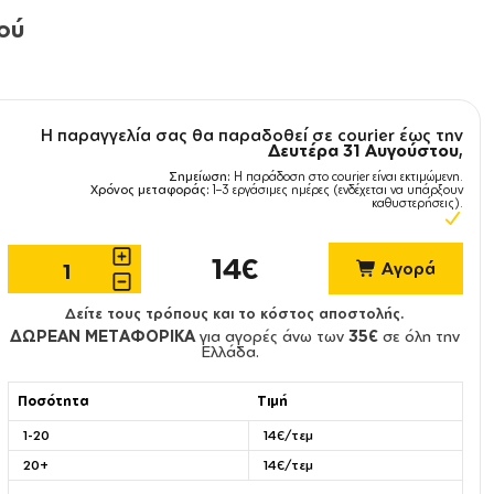
ού
Η παραγγελία σας θα παραδοθεί σε courier έως την
Δευτέρα 31 Αυγούστου
,
Σημείωση:
Η παράδοση στο courier είναι εκτιμώμενη.
Χρόνος μεταφοράς:
1–3 εργάσιμες ημέρες (ενδέχεται να υπάρξουν
καθυστερήσεις).
14€
Αγορά
Δείτε τους τρόπους και το κόστος αποστολής.
ΔΩΡΕΑΝ ΜΕΤΑΦΟΡΙΚΑ
για αγορές άνω των
35€
σε όλη την
Ελλάδα.
Ποσότητα
Τιμή
1-20
14€/τεμ
20+
14€/τεμ