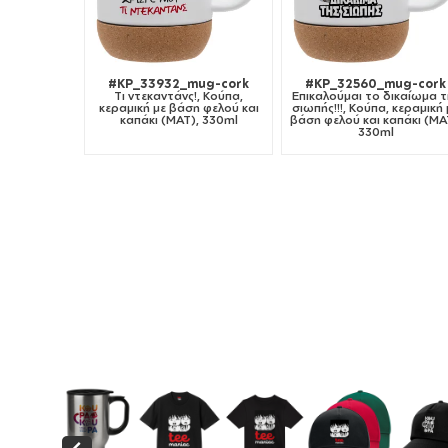
#KP_33932_mug-cork
#KP_32560_mug-cork
Tι ντεκαντάνς!, Κούπα,
Επικαλούμαι το δικαίωμα τ
κεραμική με βάση φελού και
σιωπής!!!, Κούπα, κεραμική 
καπάκι (ΜΑΤ), 330ml
βάση φελού και καπάκι (ΜΑ
330ml