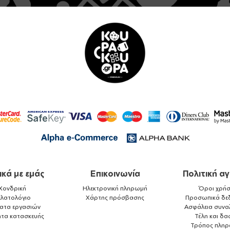
ικά με εμάς
Επικοινωνία
Πολιτική α
Χονδρική
Ηλεκτρονική πληρωμή
Όροι χρήσ
ελατολόγιο
Χάρτης πρόσβασης
Προσωπικά δε
ματα εργασιών
Ασφάλεια συνα
ητα κατασκευής
Τέλη και δα
Τρόπος πλη