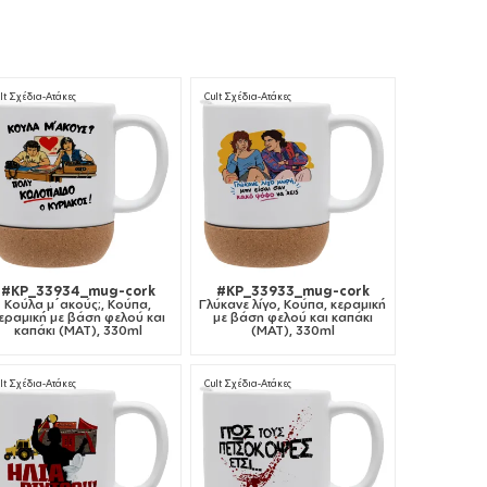
lt Σχέδια-Ατάκες
Cult Σχέδια-Ατάκες
#KP_33934_mug-cork
#KP_33933_mug-cork
Κούλα μ΄ακούς;, Κούπα,
Γλύκανε λίγο, Κούπα, κεραμική
εραμική με βάση φελού και
με βάση φελού και καπάκι
καπάκι (ΜΑΤ), 330ml
(ΜΑΤ), 330ml
lt Σχέδια-Ατάκες
Cult Σχέδια-Ατάκες