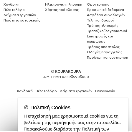
Χονδρική
Ηλεκτρονική πληρωμή
Όροι χρήσης
Πελατολόγιο
Χάρτης πρόσβασης
Προσωπικά δεδομένα
Δείγματα εργασιών
Ασφάλεια συναλλαγών
Ποιότητα κατασκευής
Τέλη και δασμοί
Τρόπος πληρωμής
Τραπεζικοί λογαριασμοί
Επιστροφές και
ακυρώσεις
Τρόπος αποστολής
Οδηγίες παραγγελίας
Πρόληψη και συντήρηση
©
KOUPAKOUPA
Α.Μ. ΓΕΜΗ 065935903000
Χονδρική
Πελατολόγιο
Δείγματα εργασιών
Επικοινωνία
🍪 Πολιτική Cookies
Η επιχείρησή μας χρησιμοποιεί cookies για τη
Web
βελτίωση της περιήγησής σας στην ιστοσελίδα.
Design,
Παρακαλούμε διαβάστε την Πολιτική των
Social