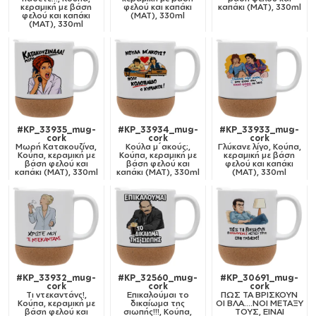
κεραμική με βάση
φελού και καπάκι
καπάκι (ΜΑΤ), 330ml
φελού και καπάκι
(ΜΑΤ), 330ml
(ΜΑΤ), 330ml
#KP_33935_mug-
#KP_33934_mug-
#KP_33933_mug-
cork
cork
cork
Μωρή Κατακουζίνα,
Κούλα μ΄ακούς;,
Γλύκανε λίγο, Κούπα,
Κούπα, κεραμική με
Κούπα, κεραμική με
κεραμική με βάση
βάση φελού και
βάση φελού και
φελού και καπάκι
καπάκι (ΜΑΤ), 330ml
καπάκι (ΜΑΤ), 330ml
(ΜΑΤ), 330ml
#KP_33932_mug-
#KP_32560_mug-
#KP_30691_mug-
cork
cork
cork
Tι ντεκαντάνς!,
Επικαλούμαι το
ΠΩΣ ΤΑ ΒΡΙΣΚΟΥΝ
Κούπα, κεραμική με
δικαίωμα της
ΟΙ ΒΛΑ....ΝΟΙ ΜΕΤΑΞΥ
βάση φελού και
σιωπής!!!, Κούπα,
ΤΟΥΣ, ΕΙΝΑΙ