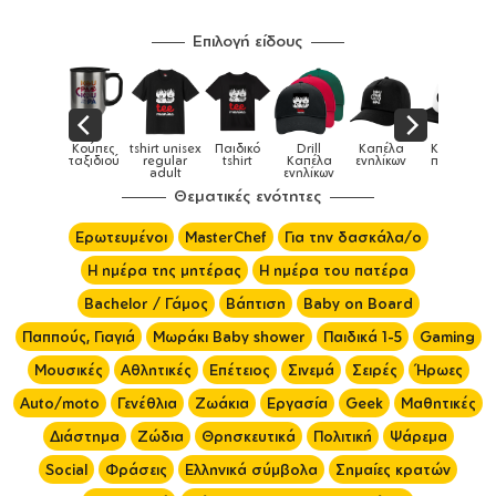
Επιλογή είδους
tshirt unisex
Παιδικό
Drill
Καπέλα
Καπέλα
Κούπε
Κούπες
ύ
regular
tshirt
Καπέλα
ενηλίκων
παιδικά
ειδικέ
adult
ενηλίκων
Θεματικές ενότητες
Ερωτευμένοι
MasterChef
Για την δασκάλα/ο
Η ημέρα της μητέρας
Η ημέρα του πατέρα
Bachelor / Γάμος
Βάπτιση
Baby on Board
Παππούς, Γιαγιά
Μωράκι Baby shower
Παιδικά 1-5
Gaming
Μουσικές
Αθλητικές
Επέτειος
Σινεμά
Σειρές
Ήρωες
Auto/moto
Γενέθλια
Ζωάκια
Εργασία
Geek
Μαθητικές
Διάστημα
Ζώδια
Θρησκευτικά
Πολιτική
Ψάρεμα
Social
Φράσεις
Ελληνικά σύμβολα
Σημαίες κρατών