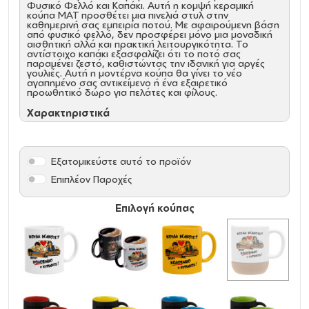
Φυσικό Φελλό και Καπάκι. Αυτή η κομψή κεραμική
κούπα MAT προσθέτει μια πινελιά στυλ στην
καθημερινή σας εμπειρία ποτού. Με αφαιρούμενη βάση
από φυσικό φελλό, δεν προσφέρει μόνο μια μοναδική
αισθητική αλλά και πρακτική λειτουργικότητα. Το
αντίστοιχο καπάκι εξασφαλίζει ότι το ποτό σας
παραμένει ζεστό, καθιστώντας την ιδανική για αργές
γουλιές. Αυτή η μοντέρνα κούπα θα γίνει το νέο
αγαπημένο σας αντικείμενο ή ένα εξαιρετικό
προωθητικό δώρο για πελάτες και φίλους.
Χαρακτηριστικά
Καθαρισμός
: Κατάλληλη για πλύσιμο στο πλυντήριο
πιάτων μετά την αφαίρεση της βάσης από φελλό
Σύνθεση Υλικού
: Κεραμικά MAT
Εξατομικεύστε αυτό το προϊόν
Χωρητικότητα
: Περίπου 330 ml
Διάμετρος
: 90 mm
Επιπλέον Παροχές
Ύψος
: 110 mm
Βάρος
: Περίπου 440 g
Επιλογή κούπας
Προσθέστε μια πινελιά κομψότητας στη συλλογή σας
με αυτή την πολυλειτουργική και στυλάτη κεραμική
κούπα, ιδανική για προσωποποίηση και καθημερινή
χρήση.