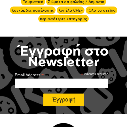
Τουριστικά
Σώματα ασφαλείας / Δημόσιο
Κονκάρδες παρέλασης
Καπέλα CHEF
'Ολα τα σχέδια
περισσότερες κατηγορίες
Έγγραφή στο
Newsletter
*
*
indicates required
Email Address