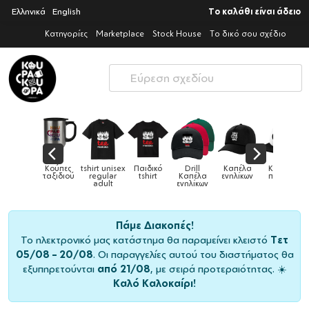
Ελληνικά
English
Το καλάθι είναι άδειο
Κατηγορίες
Marketplace
Stock House
Το δικό σου σχέδιο
shirt unisex
Παιδικό
Drill
Καπέλα
Καπέλα
Κούπες
Κούπες
regular
tshirt
Καπέλα
ενηλίκων
παιδικά
ειδικές
adult
ενηλίκων
Πάμε Διακοπές!
Το ηλεκτρονικό μας κατάστημα θα παραμείνει κλειστό
Τετ
05/08 – 20/08
. Οι παραγγελίες αυτού του διαστήματος θα
εξυπηρετούνται
από 21/08
, με σειρά προτεραιότητας. ☀️
Καλό Καλοκαίρι!