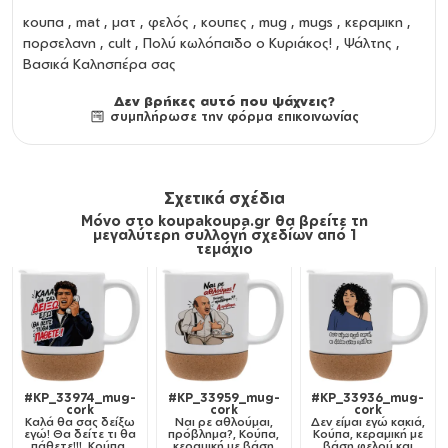
κουπα
,
mat
,
ματ
,
φελός
,
κουπες
,
mug
,
mugs
,
κεραμικη
,
πορσελανη
, cult , Πολύ κωλόπαιδο ο Κυριάκος! , Ψάλτης ,
Βασικά Καλησπέρα σας
Δεν βρήκες αυτό που ψάχνεις?
συμπλήρωσε την φόρμα επικοινωνίας
Σχετικά σχέδια
Μόνο στο koupakoupa.gr θα βρείτε τη
μεγαλύτερη συλλογή σχεδίων από 1
τεμάχιο
#KP_33974_mug-
#KP_33959_mug-
#KP_33936_mug-
cork
cork
cork
Καλά θα σας δείξω
Ναι ρε αθλούμαι,
Δεν είμαι εγώ κακιά,
εγώ! Θα δείτε τι θα
πρόβλημα?, Κούπα,
Κούπα, κεραμική με
πάθετε!!!, Κούπα,
κεραμική με βάση
βάση φελού και