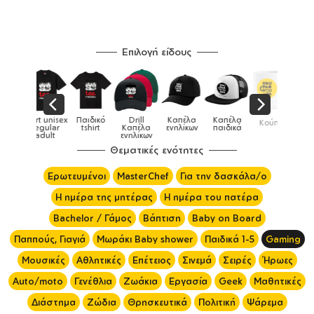
Επιλογή είδους
Παιδικό
Drill
Καπέλα
Καπέλα
Κούπες
Κούπες
Κούπες
tshirt
Καπέλα
ενηλίκων
παιδικά
ειδικές
χρωματιστέ
ενηλίκων
Θεματικές ενότητες
Ερωτευμένοι
MasterChef
Για την δασκάλα/ο
Η ημέρα της μητέρας
Η ημέρα του πατέρα
Bachelor / Γάμος
Βάπτιση
Baby on Board
Παππούς, Γιαγιά
Μωράκι Baby shower
Παιδικά 1-5
Gaming
Μουσικές
Αθλητικές
Επέτειος
Σινεμά
Σειρές
Ήρωες
Auto/moto
Γενέθλια
Ζωάκια
Εργασία
Geek
Μαθητικές
Διάστημα
Ζώδια
Θρησκευτικά
Πολιτική
Ψάρεμα