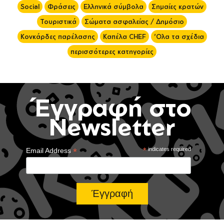
Social
Φράσεις
Ελληνικά σύμβολα
Σημαίες κρατών
Τουριστικά
Σώματα ασφαλείας / Δημόσιο
Κονκάρδες παρέλασης
Καπέλα CHEF
'Ολα τα σχέδια
περισσότερες κατηγορίες
Έγγραφή στο
Newsletter
*
*
indicates required
Email Address