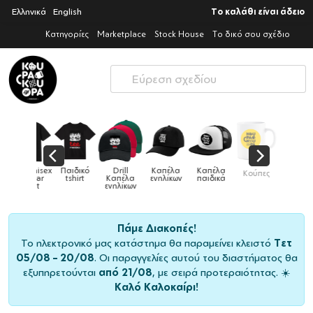
Ελληνικά
English
Το καλάθι είναι άδειο
Κατηγορίες
Marketplace
Stock House
Το δικό σου σχέδιο
Παιδικό
Drill
Καπέλα
Καπέλα
Κούπες
Κούπες
Κούπες
tshirt
Καπέλα
ενηλίκων
παιδικά
ειδικές
χρωματιστέ
ενηλίκων
Πάμε Διακοπές!
Το ηλεκτρονικό μας κατάστημα θα παραμείνει κλειστό
Τετ
05/08 – 20/08
. Οι παραγγελίες αυτού του διαστήματος θα
εξυπηρετούνται
από 21/08
, με σειρά προτεραιότητας. ☀️
Καλό Καλοκαίρι!