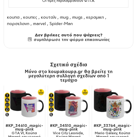
Οι τιμές περιλαμβάνουν Φ.Π.Α.
κουπα
,
κουπες
,
κουταλι
,
mug
,
mugs
,
κεραμικη
,
πορσελανη
, marvel , Spider-Man
Δεν βρήκες αυτό που ψάχνεις?
συμπλήρωσε την φόρμα επικοινωνίας
Σχετικά σχέδια
Μόνο στο koupakoupa.gr θα βρείτε τη
μεγαλύτερη συλλογή σχεδίων από 1
τεμάχιο
#KP_34610_magic-
#KP_34510_magic-
#KP_33764_magic-
mug-pink
mug-pink
mug-pink
GTA VI, Κούπα
Vice City Leonida,
Mario Galaxy, Κούπα
Μαγική εσωτερικό
Κούπα Μαγική
Μαγική εσωτερικό