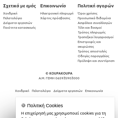
Σχετικά με εμάς
Επικοινωνία
Πολιτική αγορών
Χονδρική
Ηλεκτρονική πληρωμή
Όροι χρήσης
Πελατολόγιο
Χάρτης πρόσβασης
Προσωπικά δεδομένα
Δείγματα εργασιών
Ασφάλεια συναλλαγών
Ποιότητα κατασκευής
Τέλη και δασμοί
Τρόπος πληρωμής
Τραπεζικοί λογαριασμοί
Επιστροφές και
ακυρώσεις
Τρόπος αποστολής
Οδηγίες παραγγελίας
Πρόληψη και συντήρηση
©
KOUPAKOUPA
Α.Μ. ΓΕΜΗ 065935903000
Χονδρική
Πελατολόγιο
Δείγματα εργασιών
Επικοινωνία
🍪 Πολιτική Cookies
Η επιχείρησή μας χρησιμοποιεί cookies για τη
Expert