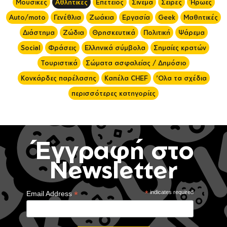
Μουσικές
Αθλητικές
Επέτειος
Σινεμά
Σειρές
Ήρωες
Auto/moto
Γενέθλια
Ζωάκια
Εργασία
Geek
Μαθητικές
Διάστημα
Ζώδια
Θρησκευτικά
Πολιτική
Ψάρεμα
Social
Φράσεις
Ελληνικά σύμβολα
Σημαίες κρατών
Τουριστικά
Σώματα ασφαλείας / Δημόσιο
Κονκάρδες παρέλασης
Καπέλα CHEF
'Ολα τα σχέδια
περισσότερες κατηγορίες
Έγγραφή στο
Newsletter
*
*
indicates required
Email Address