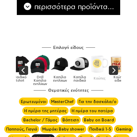
περισσότερα προϊόντα...
Επιλογή είδους
Παιδικό
Drill
Καπέλα
Καπέλα
Κούπες
Κούπες
Κούπες
tshirt
Καπέλα
ενηλίκων
παιδικά
ειδικές
χρωματιστές
ενηλίκων
Θεματικές ενότητες
Ερωτευμένοι
MasterChef
Για την δασκάλα/ο
Η ημέρα της μητέρας
Η ημέρα του πατέρα
Bachelor / Γάμος
Βάπτιση
Baby on Board
Παππούς, Γιαγιά
Μωράκι Baby shower
Παιδικά 1-5
Gaming