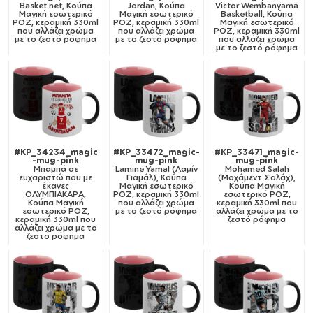
Basket net, Κούπα
Jordan, Κούπα
Victor Wembanyama
Μαγική εσωτερικό
Μαγική εσωτερικό
Basketball, Κούπα
ΡΟΖ, κεραμική 330ml
ΡΟΖ, κεραμική 330ml
Μαγική εσωτερικό
που αλλάζει χρώμα
που αλλάζει χρώμα
ΡΟΖ, κεραμική 330ml
με το ζεστό ρόφημα
με το ζεστό ρόφημα
που αλλάζει χρώμα
με το ζεστό ρόφημα
#KP_34234_magic
#KP_33472_magic-
#KP_33471_magic-
-mug-pink
mug-pink
mug-pink
Μπαμπά σε
Lamine Yamal (Λαμίν
Mohamed Salah
ευχαριστώ που με
Γιαμάλ), Κούπα
(Μοχάμεντ Σαλάχ),
έκανες
Μαγική εσωτερικό
Κούπα Μαγική
ΟΛΥΜΠΙΑΚΑΡΑ,
ΡΟΖ, κεραμική 330ml
εσωτερικό ΡΟΖ,
Κούπα Μαγική
που αλλάζει χρώμα
κεραμική 330ml που
εσωτερικό ΡΟΖ,
με το ζεστό ρόφημα
αλλάζει χρώμα με το
κεραμική 330ml που
ζεστό ρόφημα
αλλάζει χρώμα με το
ζεστό ρόφημα