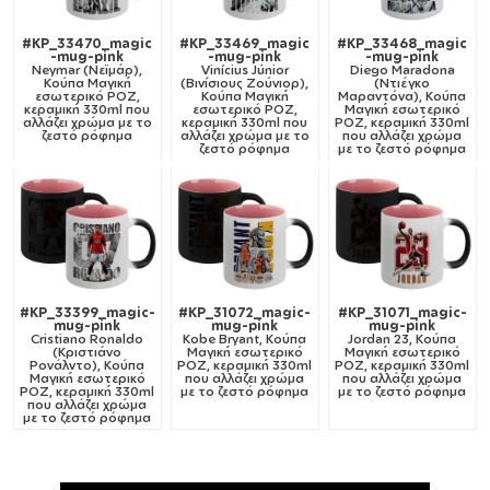
#KP_33470_magic
#KP_33469_magic
#KP_33468_magic
-mug-pink
-mug-pink
-mug-pink
Neymar (Νεϊμάρ),
Vinícius Júnior
Diego Maradona
Κούπα Μαγική
(Βινίσιους Ζούνιορ),
(Ντιέγκο
εσωτερικό ΡΟΖ,
Κούπα Μαγική
Μαραντόνα), Κούπα
κεραμική 330ml που
εσωτερικό ΡΟΖ,
Μαγική εσωτερικό
αλλάζει χρώμα με το
κεραμική 330ml που
ΡΟΖ, κεραμική 330ml
ζεστό ρόφημα
αλλάζει χρώμα με το
που αλλάζει χρώμα
ζεστό ρόφημα
με το ζεστό ρόφημα
#KP_33399_magic-
#KP_31072_magic-
#KP_31071_magic-
mug-pink
mug-pink
mug-pink
Cristiano Ronaldo
Kobe Bryant, Κούπα
Jordan 23, Κούπα
(Κριστιάνο
Μαγική εσωτερικό
Μαγική εσωτερικό
Ρονάλντο), Κούπα
ΡΟΖ, κεραμική 330ml
ΡΟΖ, κεραμική 330ml
Μαγική εσωτερικό
που αλλάζει χρώμα
που αλλάζει χρώμα
ΡΟΖ, κεραμική 330ml
με το ζεστό ρόφημα
με το ζεστό ρόφημα
που αλλάζει χρώμα
με το ζεστό ρόφημα