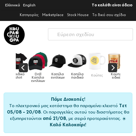
Ελληνικά
English
Το καλάθι είναι άδειο
Κατηγορίες
Marketplace
Stock House
Το δικό σου σχέδιο
Παιδικό
Drill
Καπέλα
Καπέλα
Κούπες
Κούπες
Κούπες
tshirt
Καπέλα
ενηλίκων
παιδικά
ειδικές
χρωματιστές
ενηλίκων
Πάμε Διακοπές!
Το ηλεκτρονικό μας κατάστημα θα παραμείνει κλειστό
Τετ
05/08 – 20/08
. Οι παραγγελίες αυτού του διαστήματος θα
εξυπηρετούνται
από 21/08
, με σειρά προτεραιότητας. ☀️
Καλό Καλοκαίρι!