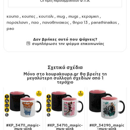
Οι τιμές περιλαμβάνουν Φ.Π.Α.
κουπα
,
κουπες
,
κουταλι
,
mug
,
mugs
,
κεραμικη
,
πορσελανη
, παο , παναθηναικος , θηρα 13 , panathinaikos ,
pao
Δεν βρήκες αυτό που ψάχνεις?
συμπλήρωσε την φόρμα επικοινωνίας
Σχετικά σχέδια
Μόνο στο koupakoupa.gr θα βρείτε τη
μεγαλύτερη συλλογή σχεδίων από 1
τεμάχιο
#KP_34711_magic-
#KP_34710_magic-
#KP_34290_magic
mug-pink
mug-pink
-mug-pink