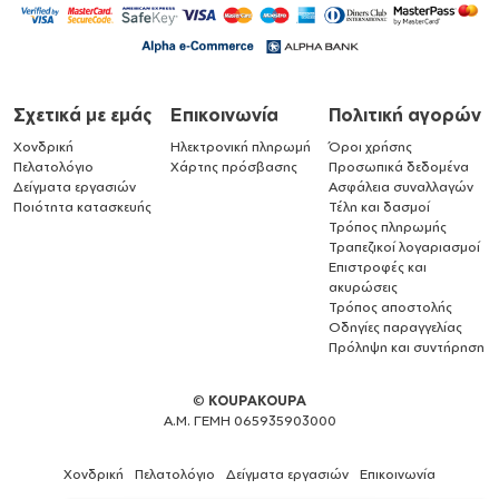
Σχετικά με εμάς
Επικοινωνία
Πολιτική αγορών
Χονδρική
Ηλεκτρονική πληρωμή
Όροι χρήσης
Πελατολόγιο
Χάρτης πρόσβασης
Προσωπικά δεδομένα
Δείγματα εργασιών
Ασφάλεια συναλλαγών
Ποιότητα κατασκευής
Τέλη και δασμοί
Τρόπος πληρωμής
Τραπεζικοί λογαριασμοί
Επιστροφές και
ακυρώσεις
Τρόπος αποστολής
Οδηγίες παραγγελίας
Πρόληψη και συντήρηση
©
KOUPAKOUPA
Α.Μ. ΓΕΜΗ 065935903000
Χονδρική
Πελατολόγιο
Δείγματα εργασιών
Επικοινωνία