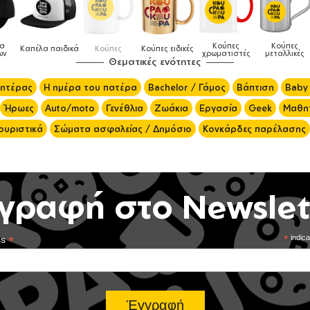
Κούπες
Κούπες
Δοχεία
Ποδιές
ιδικές
Τσάντες
χρωματιστές
μεταλλικές
φαγητού
μαγειρικής
Θεματικές ενότητες
μητέρας
Η ημέρα του πατέρα
Bachelor / Γάμος
Βάπτιση
Baby
Ήρωες
Auto/moto
Γενέθλια
Ζωάκια
Εργασία
Geek
Μαθητ
ουριστικά
Σώματα ασφαλείας / Δημόσιο
Κονκάρδες παρέλασης
γραφή στο Newslet
*
*
indica
ss