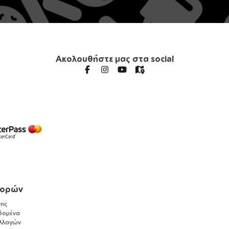
Ακολουθήστε μας στα social
γορών
ης
δομένα
λλαγών