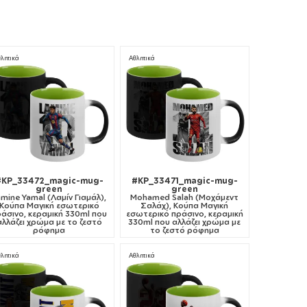
λητικά
Αθλητικά
#KP_33472_magic-mug-
#KP_33471_magic-mug-
green
green
amine Yamal (Λαμίν Γιαμάλ),
Mohamed Salah (Μοχάμεντ
Κούπα Μαγική εσωτερικό
Σαλάχ), Κούπα Μαγική
άσινο, κεραμική 330ml που
εσωτερικό πράσινο, κεραμική
αλλάζει χρώμα με το ζεστό
330ml που αλλάζει χρώμα με
ρόφημα
το ζεστό ρόφημα
λητικά
Αθλητικά