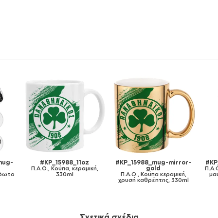
ror-
#KP_15988_11ozcBLACK
#KP_15988_metaldouble
#KP
Π.Α.Ο., Κούπα χρωματιστή
Π.Α.Ο., Κούπα Ανοξείδωτη
Π.
ική,
μαύρη, κεραμική, 330ml
διπλού τοιχώματος 300ml
κ
30ml
185
Σχετικά σχέδια