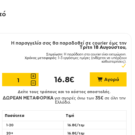
τό
Η παραγγελία σας θα παραδοθεί σε courier έως την
Τρίτη 18 Αυγούστου
,
Σημείωση:
Η παράδοση στο courier είναι εκτιμώμενη.
Χρόνος μεταφοράς:
1–3 εργάσιμες ημέρες (ενδέχεται να υπάρξουν
καθυστερήσεις).
16.8€
Αγορά
Δείτε τους τρόπους και το κόστος αποστολής.
ΔΩΡΕΑΝ ΜΕΤΑΦΟΡΙΚΑ
για αγορές άνω των
35€
σε όλη την
Ελλάδα.
Ποσότητα
Τιμή
1-20
16.8€/τεμ
20+
16.8€/τεμ