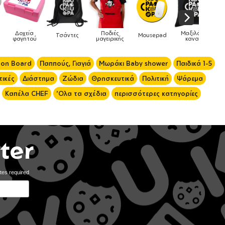
Μαξιλάρια
Mousepad
Phone Holders
Ρολόγια
Βρεφικά
καναπέ
 on Board
Παππούς, Γιαγιά
Μωράκι Baby shower
Παιδικά 1-5
ικές
Διάστημα
Ζώδια
Θρησκευτικά
Πολιτική
Ψάρεμα
Καπέλα CHEF
'Ολα τα σχέδια
περισσότερες κατηγορίες
ter
tes required