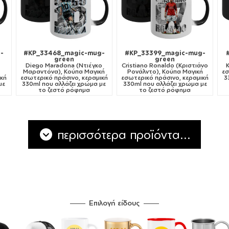
-
#KP_33468_magic-mug-
#KP_33399_magic-mug-
green
green
Diego Maradona (Ντιέγκο
Cristiano Ronaldo (Κριστιάνο
Μαραντόνα), Κούπα Μαγική
Ρονάλντο), Κούπα Μαγική
εσ
ική
εσωτερικό πράσινο, κεραμική
εσωτερικό πράσινο, κεραμική
3
με
330ml που αλλάζει χρώμα με
330ml που αλλάζει χρώμα με
το ζεστό ρόφημα
το ζεστό ρόφημα
περισσότερα προϊόντα...
Επιλογή είδους