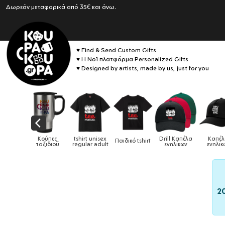
Δωρεάν μεταφορικά από 35€ και άνω.
♥ Find & Send Custom Gifts
♥ Η No1 πλατφόρμα Personalized Gifts
♥ Designed by artists, made by us, just for you
Drill Καπέλα
Καπέλα
δικό tshirt
Καπέλα παιδικά
Κούπες
Κούπες ε
ενηλίκων
ενηλίκων
2