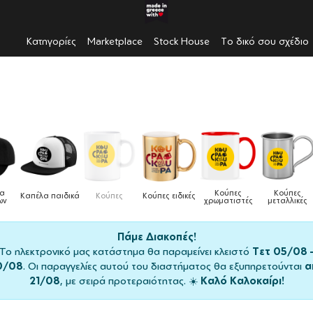
Κατηγορίες
Marketplace
Stock House
Το δικό σου σχέδιο
Κούπες
Κούπες
Δοχεία
Ποδιές
ιδικές
Τσάντες
χρωματιστές
μεταλλικές
φαγητού
μαγειρικής
Πάμε Διακοπές!
Το ηλεκτρονικό μας κατάστημα θα παραμείνει κλειστό
Τετ 05/08 
0/08
. Οι παραγγελίες αυτού του διαστήματος θα εξυπηρετούνται
α
21/08
, με σειρά προτεραιότητας. ☀️
Καλό Καλοκαίρι!