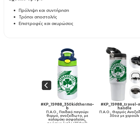
Πρόληψη και συντήρηση
Τρόποι αποστολής
Επιστροφές και ακυρώσεις
5988_travel-mug-
#KP_15988_11oz
#KP_15988_mug-mir
handle
Π.Α.Ο., Κούπα, κεραμική,
gold
 Θερμός Ανοξείδωτο
330ml
Π.Α.Ο., Κούπα κεραμ
oz με χερούλι
χρυσή καθρέπτης, 3