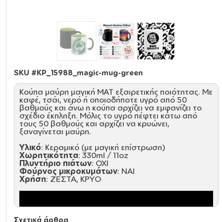
SKU #
KP_15988_magic-mug-green
Κούπα μαύρη μαγική ΜΑΤ εξαιρετικής ποιότητας. Με
καφέ, τσάι, νερό ή οποιοδήποτε υγρό από 50
βαθμούς και άνω η κούπα αρχίζει να εμφανίζει το
σχέδιο έκπληξη. Μόλις το υγρό πέφτει κάτω από
τους 50 βαθμούς και αρχίζει να κρυώνει,
ξαναγίνεται μαύρη.
Υλικό
: Κεραμικό (με μαγική επίστρωση)
Χωρητικότητα
: 330ml / 11oz
Πλυντήριο πιάτων
: ΟΧΙ
Φούρνος μικροκυμάτων
: ΝΑΙ
Χρήση
: ΖΕΣΤΑ, ΚΡΥΟ
Σχετικά άρθρα