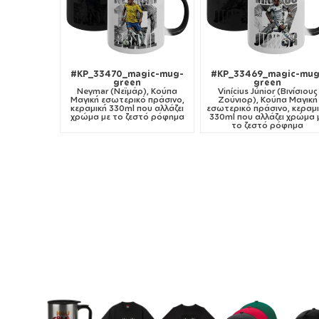
#KP_33470_magic-mug-
#KP_33469_magic-mug
green
green
Neymar (Νεϊμάρ), Κούπα
Vinícius Júnior (Βινίσιους
Μαγική εσωτερικό πράσινο,
Ζούνιορ), Κούπα Μαγική
κεραμική 330ml που αλλάζει
εσωτερικό πράσινο, κεραμ
χρώμα με το ζεστό ρόφημα
330ml που αλλάζει χρώμα 
το ζεστό ρόφημα