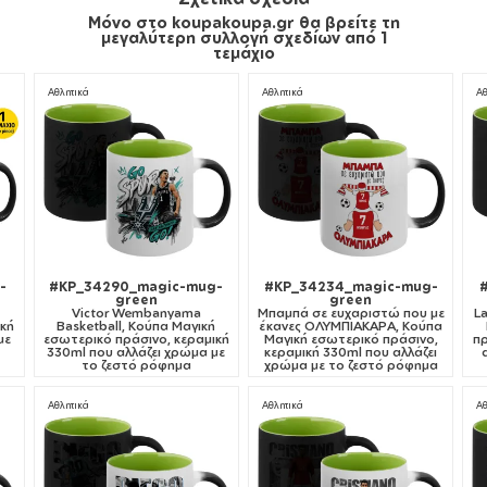
Μόνο στο koupakoupa.gr θα βρείτε τη
μεγαλύτερη συλλογή σχεδίων από 1
τεμάχιο
Αθλητικά
Αθλητικά
Αθ
-
#KP_34290_magic-mug-
#KP_34234_magic-mug-
green
green
Victor Wembanyama
Μπαμπά σε ευχαριστώ που με
L
ική
Basketball, Κούπα Μαγική
έκανες ΟΛΥΜΠΙΑΚΑΡΑ, Κούπα
με
εσωτερικό πράσινο, κεραμική
Μαγική εσωτερικό πράσινο,
πρ
330ml που αλλάζει χρώμα με
κεραμική 330ml που αλλάζει
το ζεστό ρόφημα
χρώμα με το ζεστό ρόφημα
Αθλητικά
Αθλητικά
Αθ