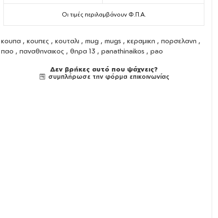
Οι τιμές περιλαμβάνουν Φ.Π.Α.
κουπα
,
κουπες
,
κουταλι
,
mug
,
mugs
,
κεραμικη
,
πορσελανη
,
παο , παναθηναικος , θηρα 13 , panathinaikos , pao
Δεν βρήκες αυτό που ψάχνεις?
συμπλήρωσε την φόρμα επικοινωνίας