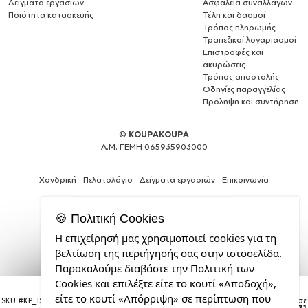
Δείγματα εργασιών
Ασφάλεια συναλλαγών
Ποιότητα κατασκευής
Τέλη και δασμοί
Τρόπος πληρωμής
Τραπεζικοί λογαριασμοί
Επιστροφές και
ακυρώσεις
Τρόπος αποστολής
Οδηγίες παραγγελίας
Πρόληψη και συντήρηση
©
KOUPAKOUPA
Α.Μ. ΓΕΜΗ 065935903000
Χονδρική
Πελατολόγιο
Δείγματα εργασιών
Επικοινωνία
🍪 Πολιτική Cookies
Η επιχείρησή μας χρησιμοποιεί cookies για τη
Expert
βελτίωση της περιήγησής σας στην ιστοσελίδα.
Web
Παρακαλούμε διαβάστε την Πολιτική των
Development
Cookies και επιλέξτε είτε το κουτί «Αποδοχή»,
Services
Π.Α.Ο., Κούπα Mega, κεραμική, 450ml
από
είτε το κουτί «Απόρριψη» σε περίπτωση που
SKU #
KP_15988_15oz
Η παραγγελία σας θα παραδοθεί σε