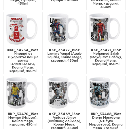
450ml
Mega, κεραμική,
450ml
#KP_34234_15oz
#KP_33472_15oz
#KP_33471_15oz
Μπαμπά σε
Lamine Yamal (Λαμίν
Mohamed Salah
ευχαριστώ που με
Γιαμάλ), Κούπα Mega,
(Μοχάμεντ Σαλάχ),
έκανες
κεραμική, 450ml
Κούπα Mega,
ΟΛΥΜΠΙΑΚΑΡΑ,
κεραμική, 450ml
Κούπα Mega,
κεραμική, 450ml
#KP_33470_15oz
#KP_33469_15oz
#KP_33468_15oz
Neymar (Νεϊμάρ),
Vinícius Júnior
Diego Maradona
Κούπα Mega,
(Βινίσιους Ζούνιορ),
(Ντιέγκο
κεραμική, 450ml
Κούπα Mega,
Μαραντόνα), Κούπα
κεραμική, 450ml
Mega, κεραμική,