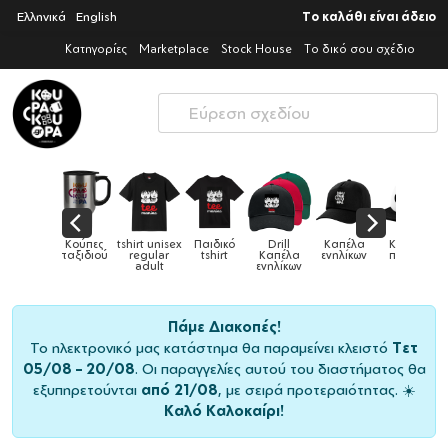
Ελληνικά
English
Το καλάθι είναι άδειο
Κατηγορίες
Marketplace
Stock House
Το δικό σου σχέδιο
x
Παιδικό
Drill
Καπέλα
Καπέλα
Κούπες
Κούπες
Κούπες
tshirt
Καπέλα
ενηλίκων
παιδικά
ειδικές
χρωματισ
ενηλίκων
Πάμε Διακοπές!
Το ηλεκτρονικό μας κατάστημα θα παραμείνει κλειστό
Τετ
05/08 – 20/08
. Οι παραγγελίες αυτού του διαστήματος θα
εξυπηρετούνται
από 21/08
, με σειρά προτεραιότητας. ☀️
Καλό Καλοκαίρι!