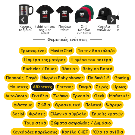
x
Παιδικό
Drill
Καπέλα
Καπέλα
Κούπες
Κούπε
Κούπες
tshirt
Καπέλα
ενηλίκων
παιδικά
ειδικές
χρωματισ
ενηλίκων
Θεματικές ενότητες
Ερωτευμένοι
MasterChef
Για την δασκάλα/ο
Η ημέρα της μητέρας
Η ημέρα του πατέρα
Bachelor / Γάμος
Βάπτιση
Baby on Board
Παππούς, Γιαγιά
Μωράκι Baby shower
Παιδικά 1-5
Gaming
Μουσικές
Αθλητικές
Επέτειος
Σινεμά
Σειρές
Ήρωες
Auto/moto
Γενέθλια
Ζωάκια
Εργασία
Geek
Μαθητικές
Διάστημα
Ζώδια
Θρησκευτικά
Πολιτική
Ψάρεμα
Social
Φράσεις
Ελληνικά σύμβολα
Σημαίες κρατών
Τουριστικά
Σώματα ασφαλείας / Δημόσιο
Κονκάρδες παρέλασης
Καπέλα CHEF
'Ολα τα σχέδια