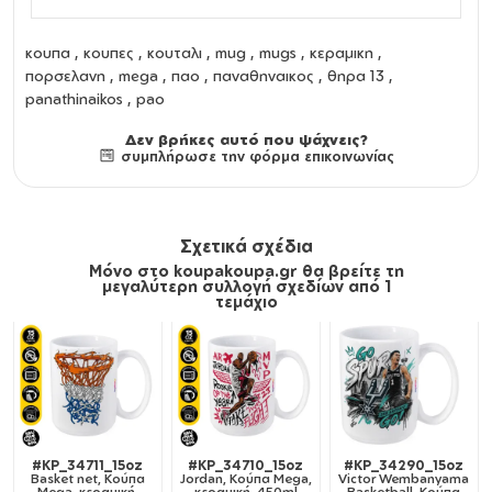
κουπα
,
κουπες
,
κουταλι
,
mug
,
mugs
,
κεραμικη
,
πορσελανη
,
mega
, παο , παναθηναικος , θηρα 13 ,
panathinaikos , pao
Δεν βρήκες αυτό που ψάχνεις?
συμπλήρωσε την φόρμα επικοινωνίας
Σχετικά σχέδια
Μόνο στο koupakoupa.gr θα βρείτε τη
μεγαλύτερη συλλογή σχεδίων από 1
τεμάχιο
#KP_34711_15oz
#KP_34710_15oz
#KP_34290_15oz
Basket net, Κούπα
Jordan, Κούπα Mega,
Victor Wembanyama
Mega, κεραμική,
κεραμική, 450ml
Basketball, Κούπα