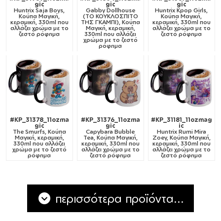
gic
gic
gic
Huntrix Saja Boys,
Gabby Dollhouse
Huntrix Kpop Girls,
Κούπα Μαγική,
(ΤΟ ΚΟΥΚΛΟΣΠΙΤΟ
Κούπα Μαγική,
κεραμική, 330ml που
ΤΗΣ ΓΚΑΜΠΙ), Κούπα
κεραμική, 330ml που
αλλάζει χρώμα με το
Μαγική, κεραμική,
αλλάζει χρώμα με το
ζεστό ρόφημα
330ml που αλλάζει
ζεστό ρόφημα
χρώμα με το ζεστό
ρόφημα
#KP_31378_11ozma
#KP_31376_11ozma
#KP_31181_11ozmag
gic
gic
ic
The Smurfs, Κούπα
Capybara Bubble
Huntrix Rumi Mira
Μαγική, κεραμική,
Tea, Κούπα Μαγική,
Zoey, Κούπα Μαγική,
330ml που αλλάζει
κεραμική, 330ml που
κεραμική, 330ml που
χρώμα με το ζεστό
αλλάζει χρώμα με το
αλλάζει χρώμα με το
ρόφημα
ζεστό ρόφημα
ζεστό ρόφημα
περισσότερα προϊόντα...