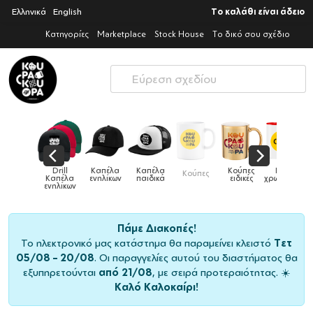
Ελληνικά
English
Το καλάθι είναι άδειο
Κατηγορίες
Marketplace
Stock House
Το δικό σου σχέδιο
Παιδικό
Drill
Καπέλα
Καπέλα
Κούπες
Κούπες
Κούπες
tshirt
Καπέλα
ενηλίκων
παιδικά
ειδικές
χρωματιστές
ενηλίκων
Πάμε Διακοπές!
Το ηλεκτρονικό μας κατάστημα θα παραμείνει κλειστό
Τετ
05/08 – 20/08
. Οι παραγγελίες αυτού του διαστήματος θα
εξυπηρετούνται
από 21/08
, με σειρά προτεραιότητας. ☀️
Καλό Καλοκαίρι!