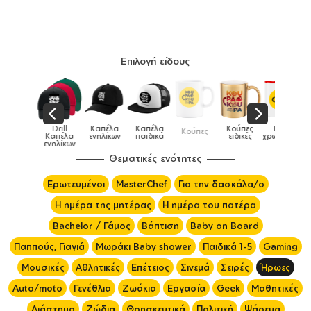
Επιλογή είδους
Παιδικό
Drill
Καπέλα
Καπέλα
Κούπες
Κούπες
Κούπες
tshirt
Καπέλα
ενηλίκων
παιδικά
ειδικές
χρωματιστές
ενηλίκων
Θεματικές ενότητες
Ερωτευμένοι
MasterChef
Για την δασκάλα/ο
Η ημέρα της μητέρας
Η ημέρα του πατέρα
Bachelor / Γάμος
Βάπτιση
Baby on Board
Παππούς, Γιαγιά
Μωράκι Baby shower
Παιδικά 1-5
Gaming
Μουσικές
Αθλητικές
Επέτειος
Σινεμά
Σειρές
Ήρωες
Auto/moto
Γενέθλια
Ζωάκια
Εργασία
Geek
Μαθητικές
Διάστημα
Ζώδια
Θρησκευτικά
Πολιτική
Ψάρεμα