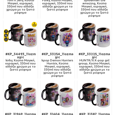
Tom n Jerry, Κούπα
Forky, Κούπα Μαγική,
Spiderman the
Μαγική, κεραμική,
κεραμική, 330ml που
amazing, Κούπα
330ml που αλλάζει
αλλάζει χρώμα με το
Μαγική, κεραμική,
χρώμα με το ζεστό
ζεστό ρόφημα
330ml που αλλάζει
ρόφημα
χρώμα με το ζεστό
ρόφημα
#KP_34493_11ozm
#KP_33254_11ozma
#KP_33225_11ozma
agic
gic
gic
kirby, Κούπα Μαγική,
kpop Demon Hunters
HUNTR/X K-pop girl
κεραμική, 330ml που
Huntrix, Κούπα
group, Κούπα Μαγική,
αλλάζει χρώμα με το
Μαγική, κεραμική,
κεραμική, 330ml που
ζεστό ρόφημα
330ml που αλλάζει
αλλάζει χρώμα με το
χρώμα με το ζεστό
ζεστό ρόφημα
ρόφημα
#KP_31969_11ozma
#KP_31604_11ozma
#KP_31387_11ozma