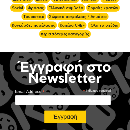
Social
Φράσεις
Ελληνικά σύμβολα
Σημαίες κρατών
Τουριστικά
Σώματα ασφαλείας / Δημόσιο
Κονκάρδες παρέλασης
Καπέλα CHEF
'Ολα τα σχέδια
περισσότερες κατηγορίες
Έγγραφή στο
Newsletter
*
*
indicates required
Email Address