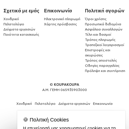
Σχετικά με εμάς
Επικοινωνία
Πολιτική αγορών
Χονδρική
Ηλεκτρονική πληρωμή
Όροι χρήσης
Πελατολόγιο
Χάρτης πρόσβασης
Προσωπικά δεδομένα
Δείγματα εργασιών
Ασφάλεια συναλλαγών
Ποιότητα κατασκευής
Τέλη και δασμοί
Τρόπος πληρωμής
Τραπεζικοί λογαριασμοί
Επιστροφές και
ακυρώσεις
Τρόπος αποστολής
Οδηγίες παραγγελίας
Πρόληψη και συντήρηση
©
KOUPAKOUPA
Α.Μ. ΓΕΜΗ 065935903000
Χονδρική
Πελατολόγιο
Δείγματα εργασιών
Επικοινωνία
🍪 Πολιτική Cookies
Η επιχείρησή μας χρησιμοποιεί cookies για τη