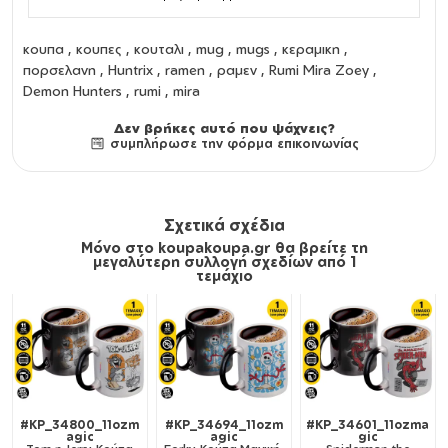
κουπα
,
κουπες
,
κουταλι
,
mug
,
mugs
,
κεραμικη
,
πορσελανη
, Huntrix , ramen , ραμεν , Rumi Mira Zoey ,
Demon Hunters , rumi , mira
Δεν βρήκες αυτό που ψάχνεις?
συμπλήρωσε την φόρμα επικοινωνίας
Σχετικά σχέδια
Μόνο στο koupakoupa.gr θα βρείτε τη
μεγαλύτερη συλλογή σχεδίων από 1
τεμάχιο
#KP_34800_11ozm
#KP_34694_11ozm
#KP_34601_11ozma
agic
agic
gic