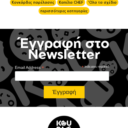
Κονκάρδες παρέλασης
Καπέλα CHEF
'Ολα τα σχέδια
περισσότερες κατηγορίες
Έγγραφή στο
Newsletter
*
*
indicates required
Email Address