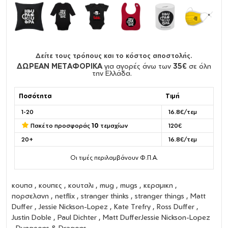
Δείτε τους τρόπους και το κόστος αποστολής.
ΔΩΡΕΑΝ ΜΕΤΑΦΟΡΙΚΑ
για αγορές άνω των
35€
σε όλη
την Ελλάδα.
Ποσότητα
Τιμή
1-20
16.8€/τεμ
Πακέτο προσφοράς
10
τεμαχίων
120€
20+
16.8€/τεμ
Οι τιμές περιλαμβάνουν Φ.Π.Α.
κουπα
,
κουπες
,
κουταλι
,
mug
,
mugs
,
κεραμικη
,
πορσελανη
, netflix , stranger thinks , stranger things , Matt
Duffer , Jessie Nickson-Lopez , Kate Trefry , Ross Duffer ,
Justin Doble , Paul Dichter , Matt DufferJessie Nickson-Lopez
, Dungeons & Dragons