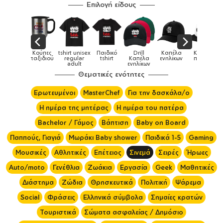
Επιλογή είδους
tshirt unisex
Παιδικό
Drill
Καπέλα
Καπέλα
Κούπες
Κούπες
regular
tshirt
Καπέλα
ενηλίκων
παιδικά
ειδικές
adult
ενηλίκων
Θεματικές ενότητες
Ερωτευμένοι
MasterChef
Για την δασκάλα/ο
Η ημέρα της μητέρας
Η ημέρα του πατέρα
Bachelor / Γάμος
Βάπτιση
Baby on Board
Παππούς, Γιαγιά
Μωράκι Baby shower
Παιδικά 1-5
Gaming
Μουσικές
Αθλητικές
Επέτειος
Σινεμά
Σειρές
Ήρωες
Auto/moto
Γενέθλια
Ζωάκια
Εργασία
Geek
Μαθητικές
Διάστημα
Ζώδια
Θρησκευτικά
Πολιτική
Ψάρεμα
Social
Φράσεις
Ελληνικά σύμβολα
Σημαίες κρατών
Τουριστικά
Σώματα ασφαλείας / Δημόσιο