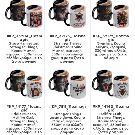
#KP_33204_11ozm
#KP_32173_11ozma
#KP_32172_11ozma
agic
gic
gic
Steve Harrington,
Stranger Things
Gremlins, Κούπα
Stranger Things,
Christmas, Κούπα
Μαγική, κεραμική,
Κούπα Μαγική,
Μαγική, κεραμική,
330ml που αλλάζει
κεραμική, 330ml που
330ml που αλλάζει
χρώμα με το ζεστό
αλλάζει χρώμα με το
χρώμα με το ζεστό
ρόφημα
ζεστό ρόφημα
ρόφημα
#KP_14177_11ozma
#KP_7811_11ozmagi
#KP_14140_11ozma
gic
c
gic
Eddie Munson,
Stranger Things
Hellfire CLub,
Hellfire CLub,
upside down, Κούπα
Stranger Things,
Stranger Things,
Μαγική, κεραμική,
Κούπα Μαγική,
Κούπα Μαγική,
330ml που αλλάζει
κεραμική, 330ml που
κεραμική, 330ml που
χρώμα με το ζεστό
αλλάζει χρώμα με το
αλλάζει χρώμα με το
ρόφημα
ζεστό ρόφημα