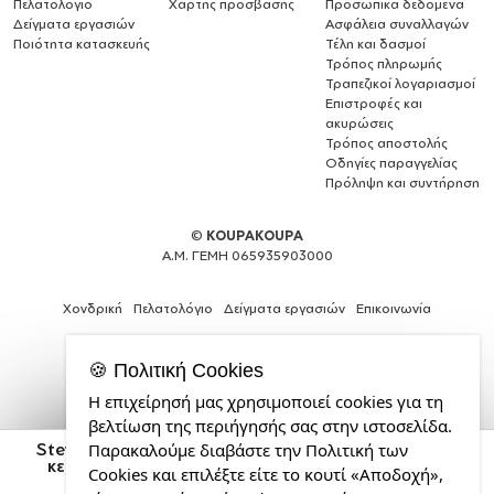
Πελατολόγιο
Χάρτης πρόσβασης
Προσωπικά δεδομένα
Δείγματα εργασιών
Ασφάλεια συναλλαγών
Ποιότητα κατασκευής
Τέλη και δασμοί
Τρόπος πληρωμής
Τραπεζικοί λογαριασμοί
Επιστροφές και
ακυρώσεις
Τρόπος αποστολής
Οδηγίες παραγγελίας
Πρόληψη και συντήρηση
©
KOUPAKOUPA
Α.Μ. ΓΕΜΗ 065935903000
Χονδρική
Πελατολόγιο
Δείγματα εργασιών
Επικοινωνία
🍪 Πολιτική Cookies
Η επιχείρησή μας χρησιμοποιεί cookies για τη
Expert
βελτίωση της περιήγησής σας στην ιστοσελίδα.
Web
Steve Harrington, Stranger Things, Κούπα Μαγική,
Παρακαλούμε διαβάστε την Πολιτική των
Development
κεραμική, 330ml που αλλάζει χρώμα με το ζεστό
Cookies και επιλέξτε είτε το κουτί «Αποδοχή»,
Services
ρόφημα