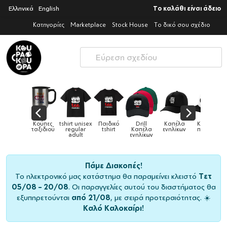
Ελληνικά
English
Το καλάθι είναι άδειο
Κατηγορίες
Marketplace
Stock House
Το δικό σου σχέδιο
shirt unisex
Παιδικό
Drill
Καπέλα
Καπέλα
Κούπες
Κούπες
regular
tshirt
Καπέλα
ενηλίκων
παιδικά
ειδικές
adult
ενηλίκων
Πάμε Διακοπές!
Το ηλεκτρονικό μας κατάστημα θα παραμείνει κλειστό
Τετ
05/08 – 20/08
. Οι παραγγελίες αυτού του διαστήματος θα
εξυπηρετούνται
από 21/08
, με σειρά προτεραιότητας. ☀️
Καλό Καλοκαίρι!