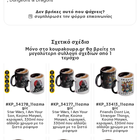
Δεν βρήκες αυτό που ψάχνεις?
συμπλήρωσε την φόρμα επικοινωνίας
Σχετικά σχέδια
Μόνο στο koupakoupa.gr θα βρείτε τη
μεγαλύτερη συλλογή σχεδίων από 1
τεμάχιο
#KP_34278_11ozma
#KP_34277_11ozma
#KP_33413_11ozma
gic
gic
gic
Star Wars, I Am Your
Star Wars, I Am Your
Friends Dont Lie,
Son, Κούπα Μαγική,
Father, Κούπα
Stranger Things,
κεραμική, 330ml που
Μαγική, κεραμική,
Κούπα Μαγική,
αλλάζει χρώμα με το
330ml που αλλάζει
κεραμική, 330ml που
ζεστό ρόφημα
χρώμα με το ζεστό
αλλάζει χρώμα με το
ρόφημα
ζεστό ρόφημα