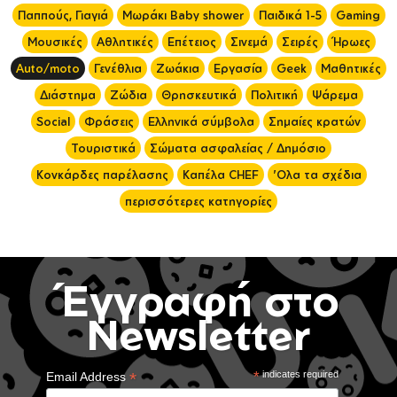
Παππούς, Γιαγιά
Μωράκι Baby shower
Παιδικά 1-5
Gaming
Μουσικές
Αθλητικές
Επέτειος
Σινεμά
Σειρές
Ήρωες
Auto/moto
Γενέθλια
Ζωάκια
Εργασία
Geek
Μαθητικές
Διάστημα
Ζώδια
Θρησκευτικά
Πολιτική
Ψάρεμα
Social
Φράσεις
Ελληνικά σύμβολα
Σημαίες κρατών
Τουριστικά
Σώματα ασφαλείας / Δημόσιο
Κονκάρδες παρέλασης
Καπέλα CHEF
'Ολα τα σχέδια
περισσότερες κατηγορίες
Έγγραφή στο
Newsletter
*
*
indicates required
Email Address