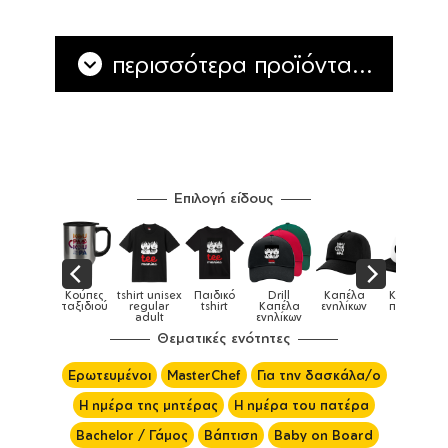
περισσότερα προϊόντα...
Επιλογή είδους
πες
tshirt unisex
Παιδικό
Drill
Καπέλα
Καπέλα
Κο
Κούπες
διού
regular
tshirt
Καπέλα
ενηλίκων
παιδικά
ει
adult
ενηλίκων
Θεματικές ενότητες
Ερωτευμένοι
MasterChef
Για την δασκάλα/ο
Η ημέρα της μητέρας
Η ημέρα του πατέρα
Bachelor / Γάμος
Βάπτιση
Baby on Board