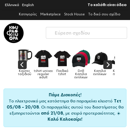
Ελληνικά
English
Το καλάθι είναι άδειο
Κατηγορίες
Marketplace
Stock House
Το δικό σου σχέδιο
tshirt unisex
Παιδικό
Drill
Καπέλα
Καπέλα
Κούπε
Κούπες
ύ
regular
tshirt
Καπέλα
ενηλίκων
παιδικά
ειδικέ
adult
ενηλίκων
Πάμε Διακοπές!
Το ηλεκτρονικό μας κατάστημα θα παραμείνει κλειστό
Τετ
05/08 – 20/08
. Οι παραγγελίες αυτού του διαστήματος θα
εξυπηρετούνται
από 21/08
, με σειρά προτεραιότητας. ☀️
Καλό Καλοκαίρι!