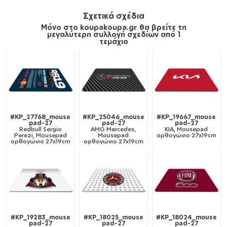
Σχετικά σχέδια
Μόνο στο koupakoupa.gr θα βρείτε τη
μεγαλύτερη συλλογή σχεδίων από 1
τεμάχιο
#KP_27768_mouse
#KP_25046_mouse
#KP_19667_mouse
pad-27
pad-27
pad-27
Redbull Sergio
AMG Mercedes,
KIA, Mousepad
Perezi, Mousepad
Mousepad
ορθογώνιο 27x19cm
ορθογώνιο 27x19cm
ορθογώνιο 27x19cm
#KP_19283_mouse
#KP_18025_mouse
#KP_18024_mouse
pad-27
pad-27
pad-27