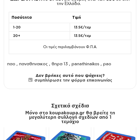
την Ελλάδα.
Ποσότητα
Τιμή
1-20
13.5€/τεμ
20+
13.5€/τεμ
Οι τιμές περιλαμβάνουν Φ.Π.Α.
παο , παναθηναικος , θηρα 13 , panathinaikos , pao
Δεν βρήκες αυτό που ψάχνεις?
συμπλήρωσε την φόρμα επικοινωνίας
Σχετικά σχέδια
Μόνο στο koupakoupa.gr θα βρείτε τη
μεγαλύτερη συλλογή σχεδίων από 1
τεμάχιο