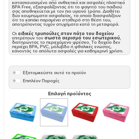
κατασκευασμένο από ανθεκτικό και ασφαλές πλαστικό
BPA Free, εξασφαλίζοντας ότι το φαγητό του παιδιού
σας αποθηκεύεται με τον πιο υγιεινό τρόπο. Διαθέτει
δύο κουμπώματα ασφαλείας, τα οποία διασφαλίζουν
ότι το καπάκι παραμένει σταθερά στη θέση του,
αποτρέποντας τυχόν ατυχήματα κατά τη μεταφορά.
Οι
ειδικές τρυπούλες στον πάτο του δοχείου
επιτρέπουν τον
σωστό αερισμό του εσωτερικού
,
διατηρώντας το περιεχόμενο φρέσκο. Το δοχείο δεν
περιέχει BPA, PVC, μόλυβδο ή φθαλικές ενώσεις,
κάνοντάς το απόλυτα ασφαλές για καθημερινή χρήση.
Με διαστάσεις 185 x 128 x 65 mm, το δοχείο αυτό είναι
πρακτικό για την αποθήκευση σνακ και κολατσιού, ενώ
το συμπαγές του μέγεθος το καθιστά εύκολο στη
Εξατομικεύστε αυτό το προϊόν
μεταφορά. Το δοχείο κατασκευάζεται στη Γερμανία και
πληροί τις προδιαγραφές ασφαλείας για τρόφιμα
Επιπλέον Παροχές
σύμφωνα με το διάταγμα EG 1935/2004 και την EU
10/2011.
Επιλογή προϊόντος
Χωρίς BPA, PVC, μόλυβδο & φθαλικές ενώσεις
Υλικό
: Πλαστικό BPA Free
Διαστάσεις
: 185 x 128 x 65 mm
Made in:
Germany
Certification
: Food safe in accordance with decree
EG
1935/2004
and
EU 10/2011
Προσοχή
(Δεν είναι Ισοθερμικά, Δεν κάνει για υγρά,
δεν είναι Κατάλληλο για φούρνο ή φούρνο
μικροκυμάτων περιέχει μεταλλική επιφάνεια)