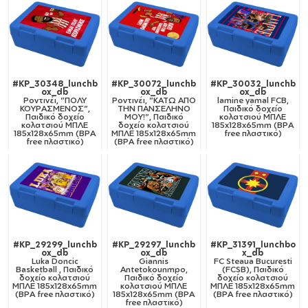
#KP_30348_lunchb
#KP_30072_lunchb
#KP_30032_lunchb
ox_db
ox_db
ox_db
Ροντινέι, "ΠΟΛΥ
Ροντινέι, "ΚΑΤΩ ΑΠΟ
lamine yamal FCB,
ΚΟΥΡΑΣΜΕΝΟΣ",
ΤΗΝ ΠΑΝΣΕΛΗΝΟ
Παιδικό δοχείο
Παιδικό δοχείο
ΜΟΥ!", Παιδικό
κολατσιού ΜΠΛΕ
κολατσιού ΜΠΛΕ
δοχείο κολατσιού
185x128x65mm (BPA
185x128x65mm (BPA
ΜΠΛΕ 185x128x65mm
free πλαστικό)
free πλαστικό)
(BPA free πλαστικό)
#KP_29299_lunchb
#KP_29297_lunchb
#KP_31391_lunchbo
ox_db
ox_db
x_db
Luka Doncic
Giannis
FC Steaua Bucuresti
Basketball , Παιδικό
Antetokounmpo,
(FCSB), Παιδικό
δοχείο κολατσιού
Παιδικό δοχείο
δοχείο κολατσιού
ΜΠΛΕ 185x128x65mm
κολατσιού ΜΠΛΕ
ΜΠΛΕ 185x128x65mm
(BPA free πλαστικό)
185x128x65mm (BPA
(BPA free πλαστικό)
free πλαστικό)