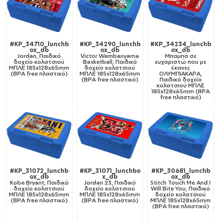
#KP_34710_lunchb
#KP_34290_lunchb
#KP_34234_lunchb
ox_db
ox_db
ox_db
Jordan, Παιδικό
Victor Wembanyama
Μπαμπά σε
δοχείο κολατσιού
Basketball, Παιδικό
ευχαριστώ που με
ΜΠΛΕ 185x128x65mm
δοχείο κολατσιού
έκανες
(BPA free πλαστικό)
ΜΠΛΕ 185x128x65mm
ΟΛΥΜΠΙΑΚΑΡΑ,
(BPA free πλαστικό)
Παιδικό δοχείο
κολατσιού ΜΠΛΕ
185x128x65mm (BPA
free πλαστικό)
#KP_31072_lunchb
#KP_31071_lunchbo
#KP_30681_lunchb
ox_db
x_db
ox_db
Kobe Bryant, Παιδικό
Jordan 23, Παιδικό
Stitch Touch Me And I
δοχείο κολατσιού
δοχείο κολατσιού
Will Bite You, Παιδικό
ΜΠΛΕ 185x128x65mm
ΜΠΛΕ 185x128x65mm
δοχείο κολατσιού
(BPA free πλαστικό)
(BPA free πλαστικό)
ΜΠΛΕ 185x128x65mm
(BPA free πλαστικό)