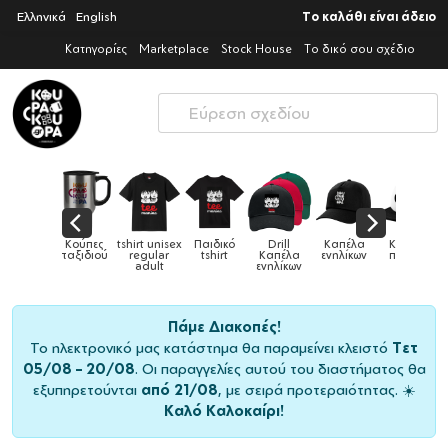
Ελληνικά
English
Το καλάθι είναι άδειο
Κατηγορίες
Marketplace
Stock House
Το δικό σου σχέδιο
rt unisex
Παιδικό
Drill
Καπέλα
Καπέλα
Κούπες
Κούπες
gular
tshirt
Καπέλα
ενηλίκων
παιδικά
ειδικές
χρ
dult
ενηλίκων
Πάμε Διακοπές!
Το ηλεκτρονικό μας κατάστημα θα παραμείνει κλειστό
Τετ
05/08 – 20/08
. Οι παραγγελίες αυτού του διαστήματος θα
εξυπηρετούνται
από 21/08
, με σειρά προτεραιότητας. ☀️
Καλό Καλοκαίρι!