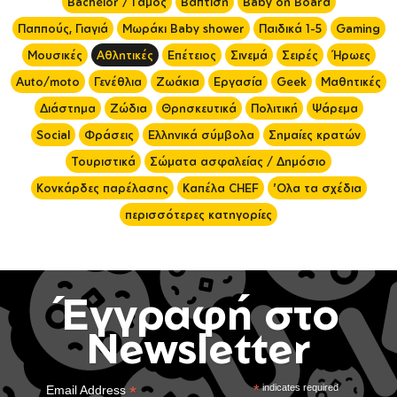
Bachelor / Γάμος
Βάπτιση
Baby on Board
Παππούς, Γιαγιά
Μωράκι Baby shower
Παιδικά 1-5
Gaming
Μουσικές
Αθλητικές
Επέτειος
Σινεμά
Σειρές
Ήρωες
Auto/moto
Γενέθλια
Ζωάκια
Εργασία
Geek
Μαθητικές
Διάστημα
Ζώδια
Θρησκευτικά
Πολιτική
Ψάρεμα
Social
Φράσεις
Ελληνικά σύμβολα
Σημαίες κρατών
Τουριστικά
Σώματα ασφαλείας / Δημόσιο
Κονκάρδες παρέλασης
Καπέλα CHEF
'Ολα τα σχέδια
περισσότερες κατηγορίες
Έγγραφή στο
Newsletter
*
*
indicates required
Email Address