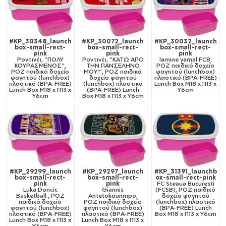
#KP_30348_launch
#KP_30072_launch
#KP_30032_launch
box-small-rect-
box-small-rect-
box-small-rect-
pink
pink
pink
Ροντινέι, "ΠΟΛΥ
Ροντινέι, "ΚΑΤΩ ΑΠΟ
lamine yamal FCB,
ΚΟΥΡΑΣΜΕΝΟΣ",
ΤΗΝ ΠΑΝΣΕΛΗΝΟ
ΡΟΖ παιδικό δοχείο
ΡΟΖ παιδικό δοχείο
ΜΟΥ!", ΡΟΖ παιδικό
φαγητού (lunchbox)
φαγητού (lunchbox)
δοχείο φαγητού
πλαστικό (BPA-FREE)
πλαστικό (BPA-FREE)
(lunchbox) πλαστικό
Lunch Βox M18 x Π13 x
Lunch Βox M18 x Π13 x
(BPA-FREE) Lunch
Υ6cm
Υ6cm
Βox M18 x Π13 x Υ6cm
#KP_29299_launch
#KP_29297_launch
#KP_31391_launchb
box-small-rect-
box-small-rect-
ox-small-rect-pink
pink
pink
FC Steaua Bucuresti
Luka Doncic
Giannis
(FCSB), ΡΟΖ παιδικό
Basketball , ΡΟΖ
Antetokounmpo,
δοχείο φαγητού
παιδικό δοχείο
ΡΟΖ παιδικό δοχείο
(lunchbox) πλαστικό
φαγητού (lunchbox)
φαγητού (lunchbox)
(BPA-FREE) Lunch
πλαστικό (BPA-FREE)
πλαστικό (BPA-FREE)
Βox M18 x Π13 x Υ6cm
Lunch Βox M18 x Π13 x
Lunch Βox M18 x Π13 x
Υ6cm
Υ6cm