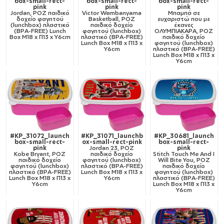
box-small-rect-
box-small-rect-
box-small-rect-
pink
pink
pink
Jordan, ΡΟΖ παιδικό
Victor Wembanyama
Μπαμπά σε
δοχείο φαγητού
Basketball, ΡΟΖ
ευχαριστώ που με
(lunchbox) πλαστικό
παιδικό δοχείο
έκανες
(BPA-FREE) Lunch
φαγητού (lunchbox)
ΟΛΥΜΠΙΑΚΑΡΑ, ΡΟΖ
Βox M18 x Π13 x Υ6cm
πλαστικό (BPA-FREE)
παιδικό δοχείο
Lunch Βox M18 x Π13 x
φαγητού (lunchbox)
Υ6cm
πλαστικό (BPA-FREE)
Lunch Βox M18 x Π13 x
Υ6cm
#KP_31072_launch
#KP_31071_launchb
#KP_30681_launch
box-small-rect-
ox-small-rect-pink
box-small-rect-
pink
Jordan 23, ΡΟΖ
pink
Kobe Bryant, ΡΟΖ
παιδικό δοχείο
Stitch Touch Me And I
παιδικό δοχείο
φαγητού (lunchbox)
Will Bite You, ΡΟΖ
φαγητού (lunchbox)
πλαστικό (BPA-FREE)
παιδικό δοχείο
πλαστικό (BPA-FREE)
Lunch Βox M18 x Π13 x
φαγητού (lunchbox)
Lunch Βox M18 x Π13 x
Υ6cm
πλαστικό (BPA-FREE)
Υ6cm
Lunch Βox M18 x Π13 x
Υ6cm