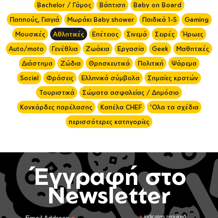
Bachelor / Γάμος
Βάπτιση
Baby on Board
Παππούς, Γιαγιά
Μωράκι Baby shower
Παιδικά 1-5
Gaming
Μουσικές
Αθλητικές
Επέτειος
Σινεμά
Σειρές
Ήρωες
Auto/moto
Γενέθλια
Ζωάκια
Εργασία
Geek
Μαθητικές
Διάστημα
Ζώδια
Θρησκευτικά
Πολιτική
Ψάρεμα
Social
Φράσεις
Ελληνικά σύμβολα
Σημαίες κρατών
Τουριστικά
Σώματα ασφαλείας / Δημόσιο
Κονκάρδες παρέλασης
Καπέλα CHEF
'Ολα τα σχέδια
περισσότερες κατηγορίες
Έγγραφή στο
Newsletter
*
indicates required
Email Address