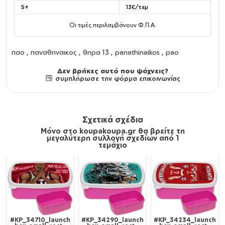
5+
13€/τεμ
Οι τιμές περιλαμβάνουν Φ.Π.Α.
παο , παναθηναικος , θηρα 13 , panathinaikos , pao
Δεν βρήκες αυτό που ψάχνεις?
συμπλήρωσε την φόρμα επικοινωνίας
Σχετικά σχέδια
Μόνο στο koupakoupa.gr θα βρείτε τη
μεγαλύτερη συλλογή σχεδίων από 1
τεμάχιο
#KP_34710_launch
#KP_34290_launch
#KP_34234_launch