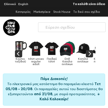
Ελληνικά
English
Το καλάθι είναι άδειο
Κατηγορίες
Marketplace
Stock House
Το δικό σου σχέδιο
Παιδικό
Drill
Καπέλα
Καπέλα
Κούπες
Κούπες
Κούπες
tshirt
Καπέλα
ενηλίκων
παιδικά
ειδικές
χρωματιστ
ενηλίκων
Πάμε Διακοπές!
Το ηλεκτρονικό μας κατάστημα θα παραμείνει κλειστό
Τετ
05/08 – 20/08
. Οι παραγγελίες αυτού του διαστήματος θα
εξυπηρετούνται
από 21/08
, με σειρά προτεραιότητας. ☀️
Καλό Καλοκαίρι!