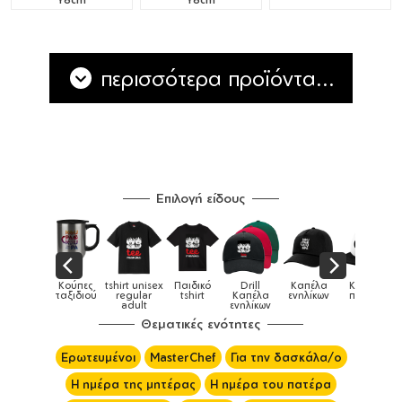
περισσότερα προϊόντα...
Επιλογή είδους
Παιδικό
Drill
Καπέλα
Καπέλα
Κούπες
Κούπες
Κούπες
tshirt
Καπέλα
ενηλίκων
παιδικά
ειδικές
χρωματιστ
ενηλίκων
Θεματικές ενότητες
Ερωτευμένοι
MasterChef
Για την δασκάλα/ο
Η ημέρα της μητέρας
Η ημέρα του πατέρα