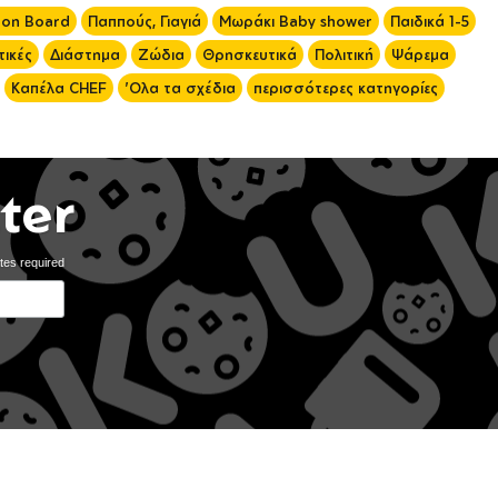
 on Board
Παππούς, Γιαγιά
Μωράκι Baby shower
Παιδικά 1-5
ικές
Διάστημα
Ζώδια
Θρησκευτικά
Πολιτική
Ψάρεμα
Καπέλα CHEF
'Ολα τα σχέδια
περισσότερες κατηγορίες
ter
tes required