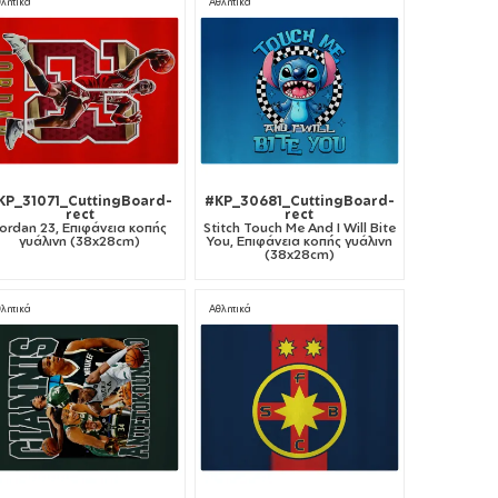
λητικά
Αθλητικά
KP_31071_CuttingBoard-
#KP_30681_CuttingBoard-
rect
rect
ordan 23, Επιφάνεια κοπής
Stitch Touch Me And I Will Bite
γυάλινη (38x28cm)
You, Επιφάνεια κοπής γυάλινη
(38x28cm)
λητικά
Αθλητικά