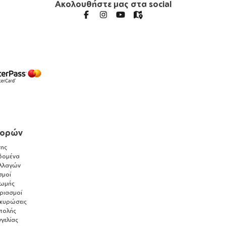
Ακολουθήστε μας στα social
γορών
ης
δομένα
λλαγών
σμοί
ρωμής
αριασμοί
ακυρώσεις
τολής
γελίας