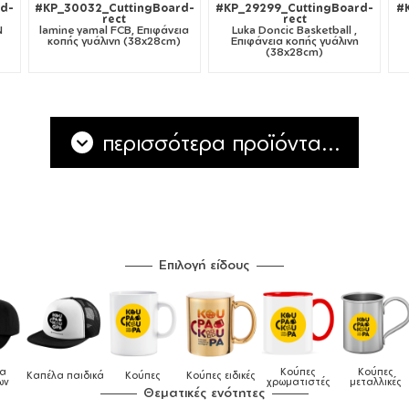
d-
#KP_30032_CuttingBoard-
#KP_29299_CuttingBoard-
#
rect
rect
Ν
lamine yamal FCB, Επιφάνεια
Luka Doncic Basketball ,
κοπής γυάλινη (38x28cm)
Επιφάνεια κοπής γυάλινη
(38x28cm)
περισσότερα προϊόντα...
Επιλογή είδους
λα
Κούπες
Κούπες
Καπέλα παιδικά
Κούπες
Κούπες ειδικές
ων
χρωματιστές
μεταλλικές
Θεματικές ενότητες