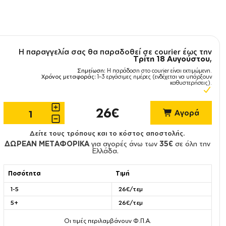
Η παραγγελία σας θα παραδοθεί σε courier έως την
Τρίτη 18 Αυγούστου
,
Σημείωση:
Η παράδοση στο courier είναι εκτιμώμενη.
Χρόνος μεταφοράς:
1–3 εργάσιμες ημέρες (ενδέχεται να υπάρξουν
καθυστερήσεις).
26€
Αγορά
Δείτε τους τρόπους και το κόστος αποστολής.
ΔΩΡΕΑΝ ΜΕΤΑΦΟΡΙΚΑ
για αγορές άνω των
35€
σε όλη την
Ελλάδα.
Ποσότητα
Τιμή
1-5
26€/τεμ
5+
26€/τεμ
Οι τιμές περιλαμβάνουν Φ.Π.Α.