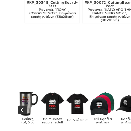
#KP_30348_CuttingBoard-
#KP_30072_CuttingBoar
rect
rect
Ροντινέι, "ΠΟΛΥ
Ροντινέι, "ΚΑΤΩ ΑΠΟ ΤΗ
ΚΟΥΡΑΣΜΕΝΟΣ", Επιφάνεια
ΠΑΝΣΕΛΗΝΟ ΜΟΥ!",
κοπής γυάλινη (38x28cm)
Επιφάνεια κοπής γυάλινη
(38x28cm)
αιδικά
Κούπες
tshirt unisex
Drill Καπέλα
Καπέ
Παιδικό tshirt
ούρια &
ταξιδιού
regular adult
ενηλίκων
ενηλίκ
ούπες