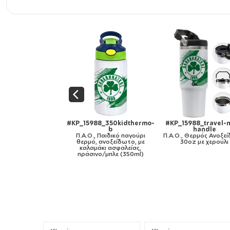
5988_850lidBlack
#KP_15988_350kidthermo-
#KP_15988_travel-
 Μεταλλικό παγούρι
b
handle
ε καπάκι ασφαλείας,
Π.Α.Ο., Παιδικό παγούρι
Π.Α.Ο., Θερμός Ανοξε
ουμινίου 850ml
θερμό, ανοξείδωτο, με
30oz με χερούλι
καλαμάκι ασφαλείας,
πράσινο/μπλε (350ml)