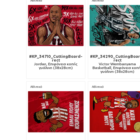
Αθλητικά
Αθλητικά
#KP_34710_CuttingBoard-
#KP_34290_CuttingBoa
rect
rect
Jordan, Επιφάνεια κοπής
Victor Wembanyama
γυάλινη (38x28cm)
Basketball, Επιφάνεια κοπ
γυάλινη (38x28cm)
Αθλητικά
Αθλητικά