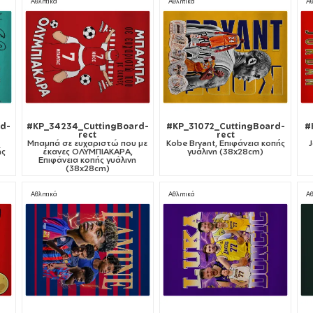
Αθλητικά
Αθλητικά
Αθ
rd-
#KP_34234_CuttingBoard-
#KP_31072_CuttingBoard-
#
rect
rect
Μπαμπά σε ευχαριστώ που με
Kobe Bryant, Επιφάνεια κοπής
J
ής
έκανες ΟΛΥΜΠΙΑΚΑΡΑ,
γυάλινη (38x28cm)
Επιφάνεια κοπής γυάλινη
(38x28cm)
Αθλητικά
Αθλητικά
Αθ