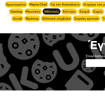
Ερωτευμένοι
MasterChef
Για την δασκάλα/ο
Η ημέρα της 
Gaming
Μουσικές
Αθλητικές
Επέτειος
Σινεμά
Σειρές
Social
Φράσεις
Ελληνικά σύμβολα
Σημαίες κρατών
Τ
Έγ
Email Addre