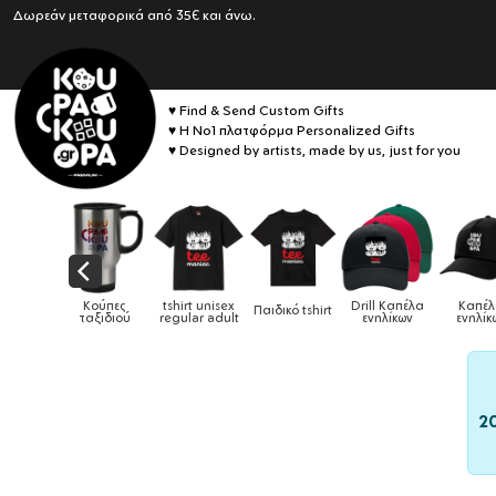
Δωρεάν μεταφορικά από 35€ και άνω.
♥ Find & Send Custom Gifts
♥ Η No1 πλατφόρμα Personalized Gifts
♥ Designed by artists, made by us, just for you
αιδικά
Κούπες
tshirt unisex
Drill Καπέλα
Καπέ
Παιδικό tshirt
ούρια &
ταξιδιού
regular adult
ενηλίκων
ενηλίκ
ούπες
2