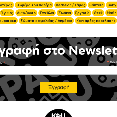
μητέρας
Η ημέρα του πατέρα
Bachelor / Γάμος
Βάπτιση
Baby
Ήρωες
Auto/moto
Γενέθλια
Ζωάκια
Εργασία
Geek
Μαθητ
ουριστικά
Σώματα ασφαλείας / Δημόσιο
Κονκάρδες παρέλασης
γραφή στο Newslet
*
*
indica
ss