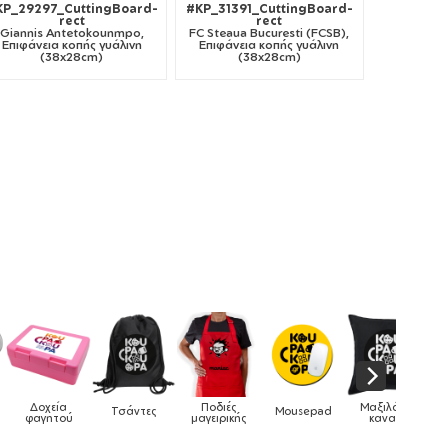
KP_29297_CuttingBoard-
#KP_31391_CuttingBoard-
rect
rect
Giannis Antetokounmpo,
FC Steaua Bucuresti (FCSB),
Επιφάνεια κοπής γυάλινη
Επιφάνεια κοπής γυάλινη
(38x28cm)
(38x28cm)
Δοχεία
Ποδιές
Μαξιλάρια
Τσάντες
Mousepad
Ph
φαγητού
μαγειρικής
καναπέ