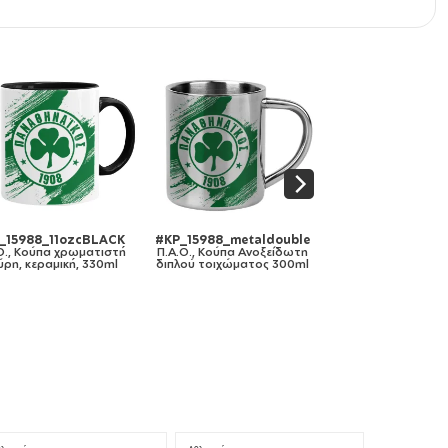
_15988_11ozcBLACK
#KP_15988_metaldouble
#KP_15988_lunc
Ο., Κούπα χρωματιστή
Π.Α.Ο., Κούπα Ανοξείδωτη
Π.Α.Ο., Παιδικό 
ύρη, κεραμική, 330ml
διπλού τοιχώματος 300ml
κολατσιού ΓΑΛ
185x128x65mm (B
πλαστικό)