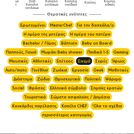
Παιδικό
Drill
Καπέλα
Καπέλα
Κούπες
Κούπες
Κούπες
tshirt
Καπέλα
ενηλίκων
παιδικά
ειδικές
χρωματιστές
ενηλίκων
Θεματικές ενότητες
Ερωτευμένοι
MasterChef
Για την δασκάλα/ο
Η ημέρα της μητέρας
Η ημέρα του πατέρα
Bachelor / Γάμος
Βάπτιση
Baby on Board
Παππούς, Γιαγιά
Μωράκι Baby shower
Παιδικά 1-5
Gaming
Μουσικές
Αθλητικές
Επέτειος
Σινεμά
Σειρές
Ήρωες
Auto/moto
Γενέθλια
Ζωάκια
Εργασία
Geek
Μαθητικές
Διάστημα
Ζώδια
Θρησκευτικά
Πολιτική
Ψάρεμα
Social
Φράσεις
Ελληνικά σύμβολα
Σημαίες κρατών
Τουριστικά
Σώματα ασφαλείας / Δημόσιο
Κονκάρδες παρέλασης
Καπέλα CHEF
'Ολα τα σχέδια
περισσότερες κατηγορίες