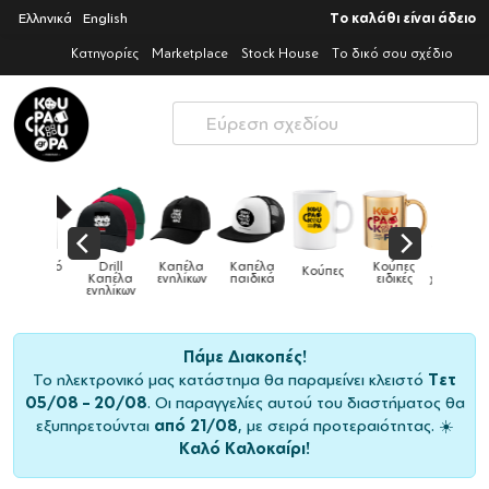
Ελληνικά
English
Το καλάθι είναι άδειο
Κατηγορίες
Marketplace
Stock House
Το δικό σου σχέδιο
Παιδικό
Drill
Καπέλα
Καπέλα
Κούπες
Κούπες
Κούπες
tshirt
Καπέλα
ενηλίκων
παιδικά
ειδικές
χρωματιστές
ενηλίκων
Πάμε Διακοπές!
Το ηλεκτρονικό μας κατάστημα θα παραμείνει κλειστό
Τετ
05/08 – 20/08
. Οι παραγγελίες αυτού του διαστήματος θα
εξυπηρετούνται
από 21/08
, με σειρά προτεραιότητας. ☀️
Καλό Καλοκαίρι!