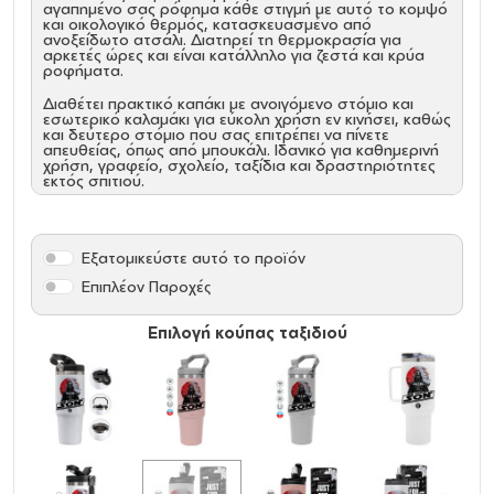
αγαπημένο σας ρόφημα κάθε στιγμή με αυτό το κομψό
και οικολογικό θερμός, κατασκευασμένο από
ανοξείδωτο ατσάλι. Διατηρεί τη θερμοκρασία για
αρκετές ώρες και είναι κατάλληλο για ζεστά και κρύα
ροφήματα.
Διαθέτει πρακτικό καπάκι με ανοιγόμενο στόμιο και
εσωτερικό καλαμάκι για εύκολη χρήση εν κινήσει, καθώς
και δεύτερο στόμιο που σας επιτρέπει να πίνετε
απευθείας, όπως από μπουκάλι. Ιδανικό για καθημερινή
χρήση, γραφείο, σχολείο, ταξίδια και δραστηριότητες
εκτός σπιτιού.
Υλικό
: Ανοξείδωτο ατσάλι, (304 stainless steel inside
and 201 stainless steel outside.)
Οικολογικό
: χωρίς BPA, μη τοξικό
Εξατομικεύστε αυτό το προϊόν
Θερμό
: ΝΑΙ
Χωρητικότητα
: 600ml / 20oz
Επιπλέον Παροχές
Χρήση
: ΖΕΣΤΑ, ΚΡΥΟ
Καπάκι
: NAI
Για θήκη αυτοκινήτου
: ΝΑΙ
Επιλογή κούπας ταξιδιού
Όξινα
: ΝΑΙ
Καθαρισμός και Συντήρηση:
Πριν την πρώτη χρήση και τον καθημερινό καθαρισμό,
πλύνετε με το χέρι με σαπούνι αραιωμένο σε ζεστό
νερό. Κρατήστε το ακάλυπτο και άδειο για την
αποθήκευση, Δεν είναι ασφαλές στο πλυντήριο πιάτων,
Δεν είναι κατάλληλο για φούρνο μικροκυμάτων, Μην
καταψύχετε.