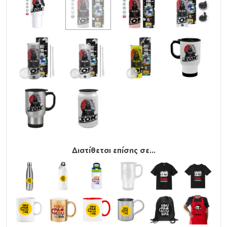
Παρατήρηση
: Τα παγούρια/θερμός με καπάκι που
διαθέτει ανοιγόμενα μέρη (στόμιο ή κουμπί).
Προσφέρουν μόνο βασική προστασία από διαρροές
και είναι πιθανό, σε πλάγια ή ανάποδη θέση, καθώς και
σε τσάντα με έντονη κίνηση, να παρουσιαστούν
διαρροές από το καπάκι.
Διατίθεται επίσης σε...