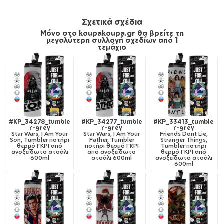
Σχετικά σχέδια
Μόνο στο koupakoupa.gr θα βρείτε τη
μεγαλύτερη συλλογή σχεδίων από 1
τεμάχιο
#KP_34278_tumble
#KP_34277_tumble
#KP_33413_tumble
r-grey
r-grey
r-grey
Star Wars, I Am Your
Star Wars, I Am Your
Friends Dont Lie,
Son, Tumbler ποτήρι
Father, Tumbler
Stranger Things,
θερμό ΓΚΡΙ από
ποτήρι θερμό ΓΚΡΙ
Tumbler ποτήρι
ανοξείδωτο ατσάλι
από ανοξείδωτο
θερμό ΓΚΡΙ από
600ml
ατσάλι 600ml
ανοξείδωτο ατσάλι
600ml