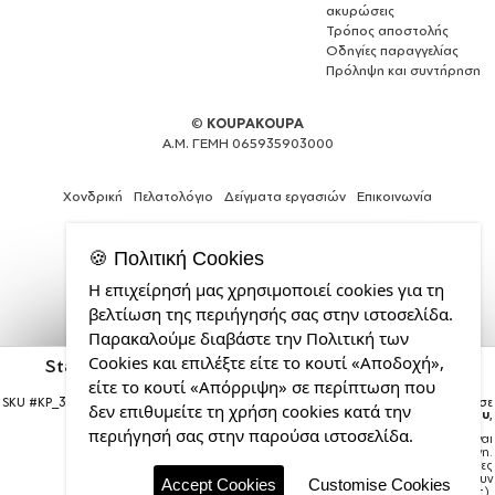
ακυρώσεις
Τρόπος αποστολής
Οδηγίες παραγγελίας
Πρόληψη και συντήρηση
©
KOUPAKOUPA
Α.Μ. ΓΕΜΗ 065935903000
Χονδρική
Πελατολόγιο
Δείγματα εργασιών
Επικοινωνία
🍪 Πολιτική Cookies
Η επιχείρησή μας χρησιμοποιεί cookies για τη
Web
βελτίωση της περιήγησής σας στην ιστοσελίδα.
Design,
Παρακαλούμε διαβάστε την Πολιτική των
Social
Cookies και επιλέξτε είτε το κουτί «Αποδοχή»,
Star Wars, I Am Your Son, Tumbler ποτήρι θερμό
Media
ΓΚΡΙ από ανοξείδωτο ατσάλι 600ml
&
είτε το κουτί «Απόρριψη» σε περίπτωση που
SKU #
KP_34278_tumbler-grey
Η παραγγελία σας θα παραδοθεί σε
SEO
δεν επιθυμείτε τη χρήση cookies κατά την
courier έως την
Τρίτη 18 Αυγούστου
,
Agency
περιήγησή σας στην παρούσα ιστοσελίδα.
Σημείωση:
Η παράδοση στο courier είναι
από
εκτιμώμενη.
την
Χρόνος μεταφοράς:
1–3 εργάσιμες
ημέρες (ενδέχεται να υπάρξουν
CDL.gr
Accept Cookies
Customise Cookies
καθυστερήσεις).