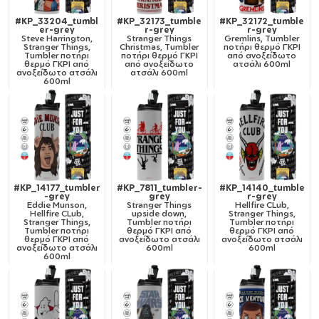
#KP_33204_tumbl
#KP_32173_tumble
#KP_32172_tumble
er-grey
r-grey
r-grey
Steve Harrington,
Stranger Things
Gremlins, Tumbler
Stranger Things,
Christmas, Tumbler
ποτήρι θερμό ΓΚΡΙ
Tumbler ποτήρι
ποτήρι θερμό ΓΚΡΙ
από ανοξείδωτο
θερμό ΓΚΡΙ από
από ανοξείδωτο
ατσάλι 600ml
ανοξείδωτο ατσάλι
ατσάλι 600ml
600ml
#KP_14177_tumbler
#KP_7811_tumbler-
#KP_14140_tumble
-grey
grey
r-grey
Eddie Munson,
Stranger Things
Hellfire CLub,
Hellfire CLub,
upside down,
Stranger Things,
Stranger Things,
Tumbler ποτήρι
Tumbler ποτήρι
Tumbler ποτήρι
θερμό ΓΚΡΙ από
θερμό ΓΚΡΙ από
θερμό ΓΚΡΙ από
ανοξείδωτο ατσάλι
ανοξείδωτο ατσάλι
ανοξείδωτο ατσάλι
600ml
600ml
600ml