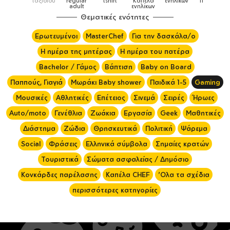
ούρια &
ταξιδιού
regular
tshirt
Καπέλα
ενηλίκων
παιδικά
ύπες
adult
ενηλίκων
Θεματικές ενότητες
Ερωτευμένοι
MasterChef
Για την δασκάλα/ο
Η ημέρα της μητέρας
Η ημέρα του πατέρα
Bachelor / Γάμος
Βάπτιση
Baby on Board
Παππούς, Γιαγιά
Μωράκι Baby shower
Παιδικά 1-5
Gaming
Μουσικές
Αθλητικές
Επέτειος
Σινεμά
Σειρές
Ήρωες
Auto/moto
Γενέθλια
Ζωάκια
Εργασία
Geek
Μαθητικές
Διάστημα
Ζώδια
Θρησκευτικά
Πολιτική
Ψάρεμα
Social
Φράσεις
Ελληνικά σύμβολα
Σημαίες κρατών
Τουριστικά
Σώματα ασφαλείας / Δημόσιο
Κονκάρδες παρέλασης
Καπέλα CHEF
'Ολα τα σχέδια
περισσότερες κατηγορίες