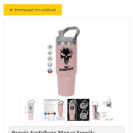
Επιστροφή στη συλλογή
Θερμός Ανοξείδωτο 30oz με Χερούλι