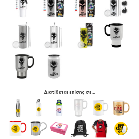
Διάμετρος καπακιού: 8,5 cm
Παρατήρηση
: Τα παγούρια/θερμός με καπάκι που
διαθέτει ανοιγόμενα μέρη (στόμιο ή κουμπί),
προσφέρουν μόνο βασική προστασία από διαρροές
και είναι πιθανό, σε πλάγια ή ανάποδη θέση, καθώς και
σε τσάντα με έντονη κίνηση, να παρουσιαστούν
διαρροές από το καπάκι.
Διατίθεται επίσης σε...