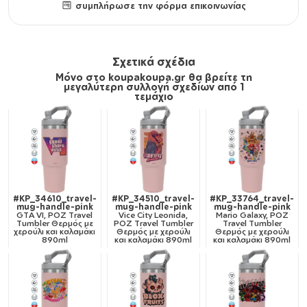
συμπλήρωσε την φόρμα επικοινωνίας
Σχετικά σχέδια
Μόνο στο koupakoupa.gr θα βρείτε τη
μεγαλύτερη συλλογή σχεδίων από 1
τεμάχιο
#KP_34610_travel-
#KP_34510_travel-
#KP_33764_travel-
mug-handle-pink
mug-handle-pink
mug-handle-pink
GTA VI, ΡΟΖ Travel
Vice City Leonida,
Mario Galaxy, ΡΟΖ
Tumbler Θερμός με
ΡΟΖ Travel Tumbler
Travel Tumbler
χερούλι και καλαμάκι
Θερμός με χερούλι
Θερμός με χερούλι
890ml
και καλαμάκι 890ml
και καλαμάκι 890ml