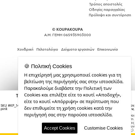
Τρόπος αποστολής
Οδηγίες παραγγελίας
Πρόληψη και συντήρηση
©
KOUPAKOUPA
Α.Μ. ΓΕΜΗ 065935903000
Χονδρική
Πελατολόγιο
Δείγματα εργασιών
Επικοινωνία
🍪 Πολιτική Cookies
Η επιχείρησή μας χρησιμοποιεί cookies για τη
Expert
βελτίωση της περιήγησής σας στην ιστοσελίδα.
Web
Παρακαλούμε διαβάστε την Πολιτική των
Development
Cookies και επιλέξτε είτε το κουτί «Αποδοχή»,
Services
The punisher, ΡΟΖ Travel Tumbler Θερμός με
χερούλι και καλαμάκι 890ml
από
είτε το κουτί «Απόρριψη» σε περίπτωση που
την
SKU #
KP_14594_travel-mug-handle-
Η παραγγελία σας θα παραδοθεί σε
δεν επιθυμείτε τη χρήση cookies κατά την
pink
courier έως την
Τρίτη 18 Αυγούστου
,
CDL.gr
περιήγησή σας στην παρούσα ιστοσελίδα.
Σημείωση:
Η παράδοση στο courier είναι
εκτιμώμενη.
Χρόνος μεταφοράς:
1–3 εργάσιμες
ημέρες (ενδέχεται να υπάρξουν
Accept Cookies
Customise Cookies
καθυστερήσεις).