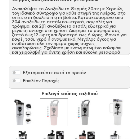
Ανακαλύψτε το Ανοξείδωτο Θερμός 30oz με Χερούλι,
τον ιδανικό σύντροφο για κάθε στιγμή της ημέρας, στο
σπίτι, στη δουλειά ή στη βόλτα. Κατασκευασμένο από
304 ανοξείδωτο ατσάλι εσωτερικά, ασφαλές για
τρόφιμα, και 201 ανοξείδωτο ατσάλι εξωτερικά για
μέγιστη αντοχή στη χρήση. Διατηρεί το ρόφημά σας
ζεστό έως 12 ώρες και δροσερό έως 6 ώρες, ιδανικό για
καφέ, τσάι, νερό ή αναψυκτικά. Μεγάλος όγκος για
ενυδάτωση όλη την ημέρα χωρίς συχνές
αναπληρώσεις. Σχεδίαση με ενσωματωμένο καλαμάκι
και χειρολαβή για άνετη χρήση και εύκολη μεταφορά
παντού. Χάρη στο μεγάλο άνοιγμα, καθαρίζεται εύκολα
μετά από κάθε χρήση.
Χαρακτηριστικά:
Εξατομικεύστε αυτό το προϊόν
Υψηλής Ποιότητας Υλικά από 304 ανοξείδωτο
Επιπλέον Παροχές
ατσάλι εσωτερικά, ασφαλές για τρόφιμα, και 201
ανοξείδωτο ατσάλι εξωτερικά
Διπλά Τοιχώματα με Μόνωση Κενού
Επιλογή κούπας ταξιδιού
Χωρητικότητα 30oz (περίπου 890ml)
Λειτουργικό Καπάκι με Καλαμάκι & Χερούλι
Μεταφοράς
Ασφαλές και Στεγανό Καπάκι
Με λάστιχο στεγανοποίησης που προστατεύει από
διαρροές, για να το έχετε άφοβα στην τσάντα ή
στο αυτοκίνητο.
Εύκολο στο Καθάρισμα
Διαστάσεις: Ύψος: 24 cm
Διάμετρος βάσης: 7 cm