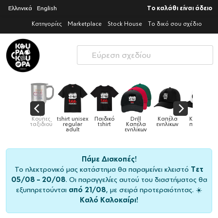
Ελληνικά
English
Το καλάθι είναι άδειο
Κατηγορίες
Marketplace
Stock House
Το δικό σου σχέδιο
ά
Κούπες
tshirt unisex
Παιδικό
Drill
Καπέλα
Καπέλα
Κούπ
α &
ταξιδιού
regular
tshirt
Καπέλα
ενηλίκων
παιδικά
ς
adult
ενηλίκων
Πάμε Διακοπές!
Το ηλεκτρονικό μας κατάστημα θα παραμείνει κλειστό
Τετ
05/08 – 20/08
. Οι παραγγελίες αυτού του διαστήματος θα
εξυπηρετούνται
από 21/08
, με σειρά προτεραιότητας. ☀️
Καλό Καλοκαίρι!