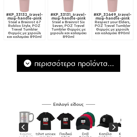
#KP_33132_travel-
#KP_33131_travel-
#KP_32649_travel-
mug-handle-pink
mug-handle-pink
mug-handle-pink
Steal a Brainrot 67
Steal a Brainrot Six
Respect your Elders,
Roblox Style, ΡΟΖ
Seven, ΡΟΖ Travel
ΡΟΖ Travel Tumbler
Travel Tumbler
Tumbler Θερμός με
Θερμός με χερούλι
Θερμός με χερούλι
χερούλι και καλαμάκι
και καλαμάκι 890ml
και καλαμάκι 890ml
890ml
περισσότερα προϊόντα...
Επιλογή είδους
ιδικά
Κούπες
tshirt unisex
Παιδικό
Drill
Καπέλα
Καπέλα