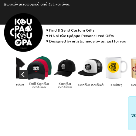
Δωρεάν μεταφορικά από 35€ και άνω.
♥ Find & Send Custom Gifts
♥ Η No1 πλατφόρμα Personalized Gifts
♥ Designed by artists, made by us, just for you
Drill Καπέλα
Καπέλα
κό tshirt
Καπέλα παιδικά
Κούπες
Κούπες ει
ενηλίκων
ενηλίκων
2