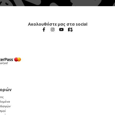
Ακολουθήστε μας στα social
γορών
ης
δομένα
λλαγών
σμοί