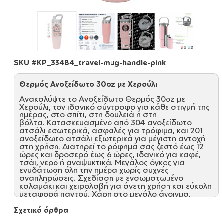
SKU #
KP_33484_travel-mug-handle-pink
Θερμός Ανοξείδωτο 30oz με Χερούλι
Ανακαλύψτε το Ανοξείδωτο Θερμός 30oz με
Χερούλι, τον ιδανικό σύντροφο για κάθε στιγμή της
ημέρας, στο σπίτι, στη δουλειά ή στη
βόλτα. Κατασκευασμένο από 304 ανοξείδωτο
ατσάλι εσωτερικά, ασφαλές για τρόφιμα, και 201
ανοξείδωτο ατσάλι εξωτερικά για μέγιστη αντοχή
στη χρήση. Διατηρεί το ρόφημά σας ζεστό έως 12
ώρες και δροσερό έως 6 ώρες, ιδανικό για καφέ,
τσάι, νερό ή αναψυκτικά. Μεγάλος όγκος για
ενυδάτωση όλη την ημέρα χωρίς συχνές
αναπληρώσεις. Σχεδίαση με ενσωματωμένο
καλαμάκι και χειρολαβή για άνετη χρήση και εύκολη
μεταφορά παντού. Χάρη στο μεγάλο άνοιγμα,
καθαρίζεται εύκολα μετά από κάθε χρήση.
Σχετικά άρθρα
Χαρακτηριστικά: