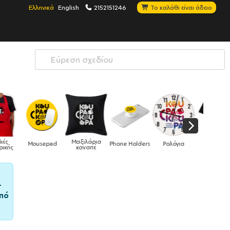
Ελληνικά
English
2152151246
Το καλάθι είναι άδειο
Μαξιλάρια
Mousepad
Phone Holders
Ρολόγια
Βρεφικά
καναπέ
–
πό