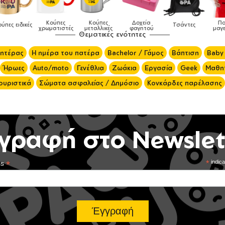
Κούπες
Κούπες
Δοχεία
Ποδιές
δικές
Τσάντες
χρωματιστές
μεταλλικές
φαγητού
μαγειρικής
Θεματικές ενότητες
μητέρας
Η ημέρα του πατέρα
Bachelor / Γάμος
Βάπτιση
Baby
Ήρωες
Auto/moto
Γενέθλια
Ζωάκια
Εργασία
Geek
Μαθητ
ουριστικά
Σώματα ασφαλείας / Δημόσιο
Κονκάρδες παρέλασης
γραφή στο Newslet
*
*
indica
ss