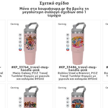
Σχετικά σχέδια
Μόνο στο koupakoupa.gr θα βρείτε τη
μεγαλύτερη συλλογή σχεδίων από 1
τεμάχιο
Gaming
Gaming
G
-
#KP_33764_travel-mug-
#KP_33486_travel-mug-
handle-pink
handle-pink
vel
Mario Galaxy, ΡΟΖ Travel
Roblox Steal a Brainrot, ΡΟΖ
Ro
λι
Tumbler Θερμός με χερούλι
Travel Tumbler Θερμός με
T
και καλαμάκι 890ml
χερούλι και καλαμάκι 890ml
Gaming
Gaming
G