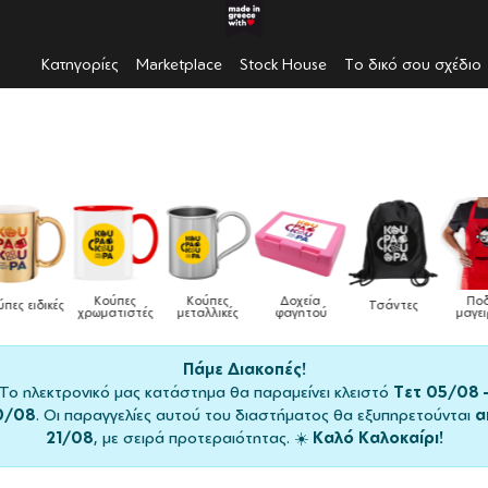
Κατηγορίες
Marketplace
Stock House
Το δικό σου σχέδιο
Κούπες
Κούπες
Δοχεία
Ποδιές
δικές
Τσάντες
χρωματιστές
μεταλλικές
φαγητού
μαγειρικής
Πάμε Διακοπές!
Το ηλεκτρονικό μας κατάστημα θα παραμείνει κλειστό
Τετ 05/08 
0/08
. Οι παραγγελίες αυτού του διαστήματος θα εξυπηρετούνται
α
21/08
, με σειρά προτεραιότητας. ☀️
Καλό Καλοκαίρι!