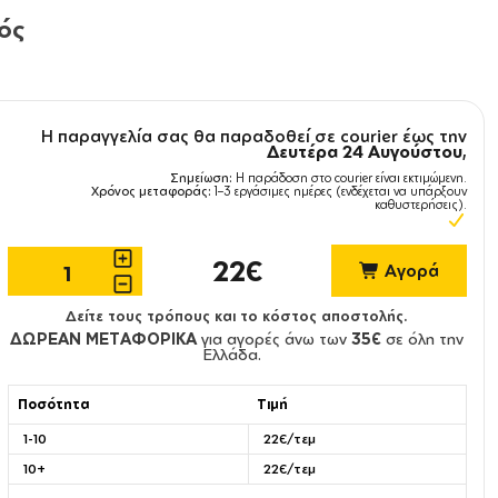
μός
Η παραγγελία σας θα παραδοθεί σε courier έως την
Δευτέρα 24 Αυγούστου
,
Σημείωση:
Η παράδοση στο courier είναι εκτιμώμενη.
Χρόνος μεταφοράς:
1–3 εργάσιμες ημέρες (ενδέχεται να υπάρξουν
καθυστερήσεις).
22€
Αγορά
Δείτε τους τρόπους και το κόστος αποστολής.
ΔΩΡΕΑΝ ΜΕΤΑΦΟΡΙΚΑ
για αγορές άνω των
35€
σε όλη την
Ελλάδα.
Ποσότητα
Τιμή
1-10
22€/τεμ
10+
22€/τεμ