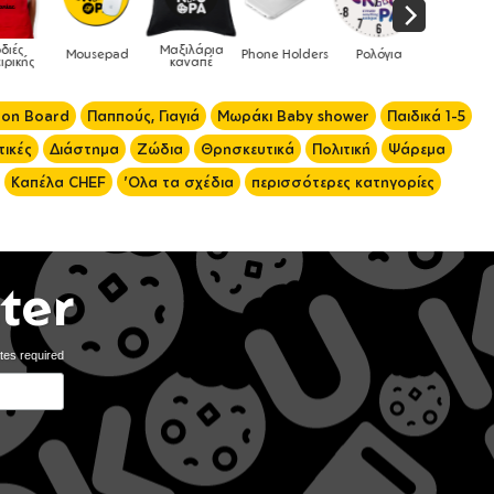
Μαξιλάρια
Mousepad
Phone Holders
Ρολόγια
Βρεφικά
καναπέ
 on Board
Παππούς, Γιαγιά
Μωράκι Baby shower
Παιδικά 1-5
ικές
Διάστημα
Ζώδια
Θρησκευτικά
Πολιτική
Ψάρεμα
Καπέλα CHEF
'Ολα τα σχέδια
περισσότερες κατηγορίες
ter
tes required