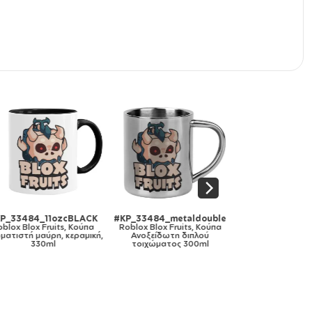
_33484_11ozcBLACK
#KP_33484_metaldouble
#KP_33484_gymb
lox Blox Fruits, Κούπα
Roblox Blox Fruits, Κούπα
white
τιστή μαύρη, κεραμική,
Ανοξείδωτη διπλού
Roblox Blox Fruits
330ml
τοιχώματος 300ml
πλάτης πουγκί 
λευκή, με τσέπη (4
χονδρά κορδό