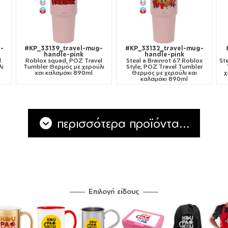
-
#KP_33139_travel-mug-
#KP_33132_travel-mug-
handle-pink
handle-pink
l
Roblox squad, ΡΟΖ Travel
Steal a Brainrot 67 Roblox
St
λι
Tumbler Θερμός με χερούλι
Style, ΡΟΖ Travel Tumbler
και καλαμάκι 890ml
Θερμός με χερούλι και
χ
καλαμάκι 890ml
περισσότερα προϊόντα...
Επιλογή είδους