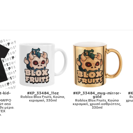
kid-
#KP_33484_11oz
#KP_33484_mug-mirror-
#KP
Roblox Blox Fruits, Κούπα,
gold
Rob
ΜΑΥΡΟ
κεραμική, 330ml
Roblox Blox Fruits, Κούπα
χρωμα
t από
κεραμική, χρυσή καθρέπτης,
 μέρα.
330ml
X