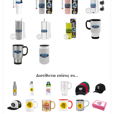
Διάμετρος καπακιού: 8,5 cm
Παρατήρηση
: Τα παγούρια/θερμός με καπάκι που
διαθέτει ανοιγόμενα μέρη (στόμιο ή κουμπί),
προσφέρουν μόνο βασική προστασία από διαρροές
και είναι πιθανό, σε πλάγια ή ανάποδη θέση, καθώς και
σε τσάντα με έντονη κίνηση, να παρουσιαστούν
διαρροές από το καπάκι.
Διατίθεται επίσης σε...