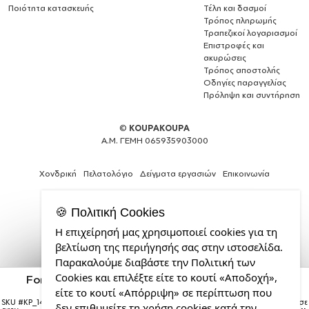
Ποιότητα κατασκευής
Τέλη και δασμοί
Τρόπος πληρωμής
Τραπεζικοί λογαριασμοί
Επιστροφές και
ακυρώσεις
Τρόπος αποστολής
Οδηγίες παραγγελίας
Πρόληψη και συντήρηση
©
KOUPAKOUPA
Α.Μ. ΓΕΜΗ 065935903000
Χονδρική
Πελατολόγιο
Δείγματα εργασιών
Επικοινωνία
🍪 Πολιτική Cookies
Η επιχείρησή μας χρησιμοποιεί cookies για τη
Web
βελτίωση της περιήγησής σας στην ιστοσελίδα.
Design,
Παρακαλούμε διαβάστε την Πολιτική των
Social
Cookies και επιλέξτε είτε το κουτί «Αποδοχή»,
Media
Ford, ΓΚΡΙ Travel Tumbler Θερμός με χερούλι και
καλαμάκι 890ml
&
είτε το κουτί «Απόρριψη» σε περίπτωση που
SEO
SKU #
KP_14608_travel-mug-handle-
Η παραγγελία σας θα παραδοθεί σε
δεν επιθυμείτε τη χρήση cookies κατά την