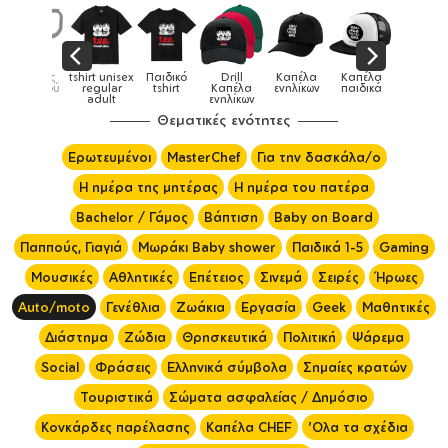
Παιδικό
Drill
Καπέλα
Καπέλα
Κούπες
Κούπες
Κούπες
tshirt
Καπέλα
ενηλίκων
παιδικά
ειδικές
χρωματιστέ
ενηλίκων
Θεματικές ενότητες
Ερωτευμένοι
MasterChef
Για την δασκάλα/ο
Η ημέρα της μητέρας
Η ημέρα του πατέρα
Bachelor / Γάμος
Βάπτιση
Baby on Board
Παππούς, Γιαγιά
Μωράκι Baby shower
Παιδικά 1-5
Gaming
Μουσικές
Αθλητικές
Επέτειος
Σινεμά
Σειρές
Ήρωες
Auto/moto
Γενέθλια
Ζωάκια
Εργασία
Geek
Μαθητικές
Διάστημα
Ζώδια
Θρησκευτικά
Πολιτική
Ψάρεμα
Social
Φράσεις
Ελληνικά σύμβολα
Σημαίες κρατών
Τουριστικά
Σώματα ασφαλείας / Δημόσιο
Κονκάρδες παρέλασης
Καπέλα CHEF
'Ολα τα σχέδια