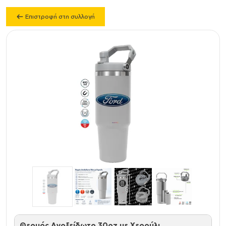
Επιστροφή στη συλλογή
Θερμός Ανοξείδωτο 30oz με Χερούλι