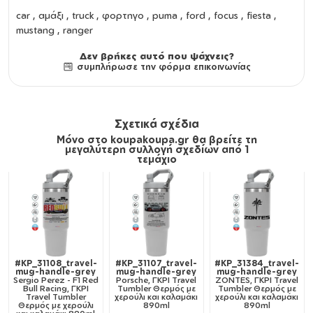
car , αμάξι , truck , φορτηγο , puma , ford , focus , fiesta ,
mustang , ranger
Δεν βρήκες αυτό που ψάχνεις?
συμπλήρωσε την φόρμα επικοινωνίας
Σχετικά σχέδια
Μόνο στο koupakoupa.gr θα βρείτε τη
μεγαλύτερη συλλογή σχεδίων από 1
τεμάχιο
#KP_31108_travel-
#KP_31107_travel-
#KP_31384_travel-
mug-handle-grey
mug-handle-grey
mug-handle-grey
Sergio Perez - F1 Red
Porsche, ΓΚΡΙ Travel
ZONTES, ΓΚΡΙ Travel
Bull Racing, ΓΚΡΙ
Tumbler Θερμός με
Tumbler Θερμός με
Travel Tumbler
χερούλι και καλαμάκι
χερούλι και καλαμάκι
Θερμός με χερούλι
890ml
890ml