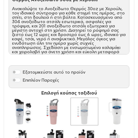
Ανακαλύψτε το Ανοξείδωτο Θερμός 30oz με Χερούλι,
τον ιδανικό σύντροφο για κάθε στιγμή της ημέρας, στο
σπίτι, στη δουλειά ή στη βόλτα. Κατασκευασμένο από
304 ανοξείδωτο ατσάλι εσωτερικά, ασφαλές για
τρόφιμα, και 201 ανοξείδωτο ατσάλι εξωτερικά για
μέγιστη αντοχή στη χρήση. Διατηρεί το ρόφημά σας
ζεστό έως 12 ώρες και δροσερό έως 6 ώρες, ιδανικό για
καφέ, τσάι, νερό ή αναψυκτικά. Μεγάλος όγκος για
ενυδάτωση όλη την ημέρα χωρίς συχνές
αναπληρώσεις. Σχεδίαση με ενσωματωμένο καλαμάκι
και χειρολαβή για άνετη χρήση και εύκολη μεταφορά
παντού. Χάρη στο μεγάλο άνοιγμα, καθαρίζεται εύκολα
μετά από κάθε χρήση.
Χαρακτηριστικά:
Εξατομικεύστε αυτό το προϊόν
Υψηλής Ποιότητας Υλικά από 304 ανοξείδωτο
Επιπλέον Παροχές
ατσάλι εσωτερικά, ασφαλές για τρόφιμα, και 201
ανοξείδωτο ατσάλι εξωτερικά
Διπλά Τοιχώματα με Μόνωση Κενού
Επιλογή κούπας ταξιδιού
Χωρητικότητα 30oz (περίπου 890ml)
Λειτουργικό Καπάκι με Καλαμάκι & Χερούλι
Μεταφοράς
Ασφαλές και Στεγανό Καπάκι
Με λάστιχο στεγανοποίησης που προστατεύει από
διαρροές, για να το έχετε άφοβα στην τσάντα ή
στο αυτοκίνητο.
Εύκολο στο Καθάρισμα
Διαστάσεις: Ύψος: 24 cm
Διάμετρος βάσης: 7 cm