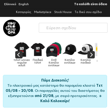
Ελληνικά
English
Το καλάθι είναι άδειο
Κατηγορίες
Marketplace
Stock House
Το δικό σου σχέδιο
Παιδικό
Drill
Καπέλα
Καπέλα
Κούπες
Κούπες
Κούπες
tshirt
Καπέλα
ενηλίκων
παιδικά
ειδικές
χρωματιστέ
ενηλίκων
Πάμε Διακοπές!
Το ηλεκτρονικό μας κατάστημα θα παραμείνει κλειστό
Τετ
05/08 – 20/08
. Οι παραγγελίες αυτού του διαστήματος θα
εξυπηρετούνται
από 21/08
, με σειρά προτεραιότητας. ☀️
Καλό Καλοκαίρι!