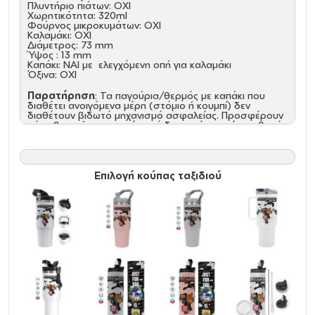
Πλυντήριο πιάτων: ΟΧΙ
Χωρητικότητα: 320ml
Φούρνος μικροκυμάτων: ΟΧΙ
Καλαμάκι: ΟΧΙ
Διάμετρος: 73 mm
Ύψος : 13 mm
Καπάκι: NAI με ελεγχόμενη οπή για καλαμάκι
Όξινα: ΟΧΙ
Παρατήρηση
: Τα παγούρια/θερμός με καπάκι που
διαθέτει ανοιγόμενα μέρη (στόμιο ή κουμπί) δεν
διαθέτουν βιδωτό μηχανισμό ασφαλείας. Προσφέρουν
μόνο βασική προστασία από διαρροές και είναι πιθανό,
σε πλάγια ή ανάποδη θέση, καθώς και σε τσάντα με
έντονη κίνηση, να παρουσιαστούν διαρροές από το
καπάκι.
Επιλογή κούπας ταξιδιού