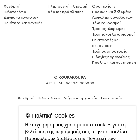
Χονδρική
Ηλεκτρονική πληρωμή
Όροι χρήσης
Πελατολόγιο
Χάρτης πρόσβασης
Προσωπικά δεδομένα
Δείγματα εργασιών
Ασφάλεια συναλλαγών
Ποιότητα κατασκευής
Τέλη και δασμοί
Τρόπος πληρωμής
Τραπεζικοί λογαριασμοί
Επιστροφές και
ακυρώσεις
Τρόπος αποστολής
Οδηγίες παραγγελίας
Πρόληψη και συντήρηση
©
KOUPAKOUPA
Α.Μ. ΓΕΜΗ 065935903000
Χονδρική
Πελατολόγιο
Δείγματα εργασιών
Επικοινωνία
🍪 Πολιτική Cookies
Η επιχείρησή μας χρησιμοποιεί cookies για τη
Web
βελτίωση της περιήγησής σας στην ιστοσελίδα.
Design,
Παρακαλούμε διαβάστε την Πολιτική των
Social