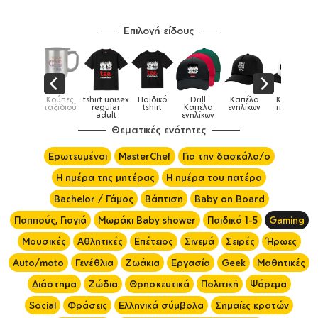
Επιλογή είδους
tshirt unisex
Παιδικό
Drill
Καπέλα
Καπέλα
Κούπες
Κούπες
regular
tshirt
Καπέλα
ενηλίκων
παιδικά
ειδικές
adult
ενηλίκων
Θεματικές ενότητες
Ερωτευμένοι
MasterChef
Για την δασκάλα/ο
Η ημέρα της μητέρας
Η ημέρα του πατέρα
Bachelor / Γάμος
Βάπτιση
Baby on Board
Παππούς, Γιαγιά
Μωράκι Baby shower
Παιδικά 1-5
Gaming
Μουσικές
Αθλητικές
Επέτειος
Σινεμά
Σειρές
Ήρωες
Auto/moto
Γενέθλια
Ζωάκια
Εργασία
Geek
Μαθητικές
Διάστημα
Ζώδια
Θρησκευτικά
Πολιτική
Ψάρεμα
Social
Φράσεις
Ελληνικά σύμβολα
Σημαίες κρατών