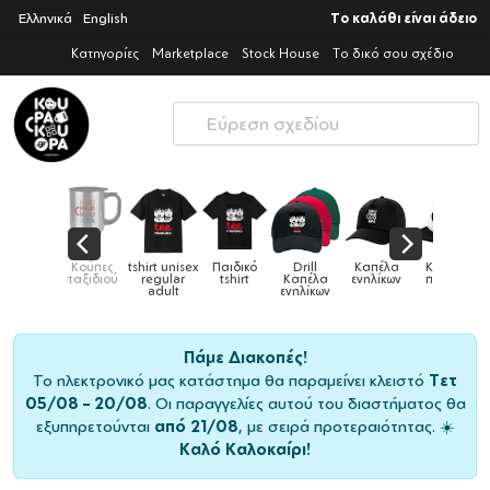
Ελληνικά
English
Το καλάθι είναι άδειο
Κατηγορίες
Marketplace
Stock House
Το δικό σου σχέδιο
irt unisex
Παιδικό
Drill
Καπέλα
Καπέλα
Κούπες
Κούπες
regular
tshirt
Καπέλα
ενηλίκων
παιδικά
ειδικές
χ
adult
ενηλίκων
Πάμε Διακοπές!
Το ηλεκτρονικό μας κατάστημα θα παραμείνει κλειστό
Τετ
05/08 – 20/08
. Οι παραγγελίες αυτού του διαστήματος θα
εξυπηρετούνται
από 21/08
, με σειρά προτεραιότητας. ☀️
Καλό Καλοκαίρι!