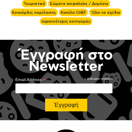
Τουριστικά
Σώματα ασφαλείας / Δημόσιο
Κονκάρδες παρέλασης
Καπέλα CHEF
'Ολα τα σχέδια
περισσότερες κατηγορίες
Έγγραφή στο
Newsletter
*
*
indicates required
Email Address