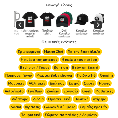
Επιλογή είδους
x
Παιδικό
Drill
Καπέλα
Καπέλα
Κούπες
Κούπε
Κούπες
tshirt
Καπέλα
ενηλίκων
παιδικά
ειδικές
χρωματισ
ενηλίκων
Θεματικές ενότητες
Ερωτευμένοι
MasterChef
Για την δασκάλα/ο
Η ημέρα της μητέρας
Η ημέρα του πατέρα
Bachelor / Γάμος
Βάπτιση
Baby on Board
Παππούς, Γιαγιά
Μωράκι Baby shower
Παιδικά 1-5
Gaming
Μουσικές
Αθλητικές
Επέτειος
Σινεμά
Σειρές
Ήρωες
Auto/moto
Γενέθλια
Ζωάκια
Εργασία
Geek
Μαθητικές
Διάστημα
Ζώδια
Θρησκευτικά
Πολιτική
Ψάρεμα
Social
Φράσεις
Ελληνικά σύμβολα
Σημαίες κρατών
Τουριστικά
Σώματα ασφαλείας / Δημόσιο