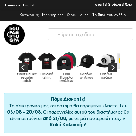
Ελληνικά
English
Το καλάθι είναι άδειο
Κατηγορίες
Marketplace
Stock House
Το δικό σου σχέδιο
Παιδικό
Drill
Καπέλα
Καπέλα
Κούπες
Κούπες
Κούπες
tshirt
Καπέλα
ενηλίκων
παιδικά
ειδικές
χρωματιστ
ενηλίκων
Πάμε Διακοπές!
Το ηλεκτρονικό μας κατάστημα θα παραμείνει κλειστό
Τετ
05/08 – 20/08
. Οι παραγγελίες αυτού του διαστήματος θα
εξυπηρετούνται
από 21/08
, με σειρά προτεραιότητας. ☀️
Καλό Καλοκαίρι!