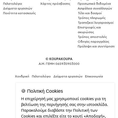
Πελατολόγιο
Χάρτης πρόσβασης
Προσωπικά δεδομένα
Δείγματα εργασιών
Ασφάλεια συναλλαγών
Ποιότητα κατασκευής
Τέλη και δασμοί
Τρόπος πληρωμής
Τραπεζικοί λογαριασμοί
Επιστροφές και
ακυρώσεις
Τρόπος αποστολής
Οδηγίες παραγγελίας
Πρόληψη και συντήρηση
©
KOUPAKOUPA
Α.Μ. ΓΕΜΗ 065935903000
Χονδρική
Πελατολόγιο
Δείγματα εργασιών
Επικοινωνία
🍪 Πολιτική Cookies
Η επιχείρησή μας χρησιμοποιεί cookies για τη
Expert
βελτίωση της περιήγησής σας στην ιστοσελίδα.
Web
Παρακαλούμε διαβάστε την Πολιτική των
Development
Cookies και επιλέξτε είτε το κουτί «Αποδοχή»,
Services