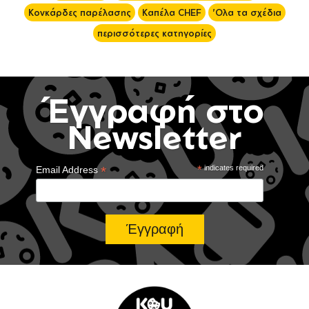
Κονκάρδες παρέλασης
Καπέλα CHEF
'Ολα τα σχέδια
περισσότερες κατηγορίες
Έγγραφή στο
Newsletter
*
*
indicates required
Email Address