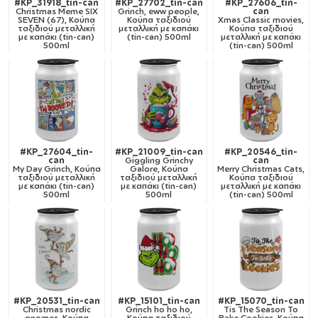
#KP_31918_tin-can
#KP_27702_tin-can
#KP_27606_tin-
Christmas Meme SIX
Grinch, eww people,
can
SEVEN (67), Κούπα
Κούπα ταξιδιού
Xmas Classic movies,
ταξιδιού μεταλλική
μεταλλική με καπάκι
Κούπα ταξιδιού
με καπάκι (tin-can)
(tin-can) 500ml
μεταλλική με καπάκι
500ml
(tin-can) 500ml
#KP_27604_tin-
#KP_21009_tin-can
#KP_20546_tin-
can
Giggling Grinchy
can
My Day Grinch, Κούπα
Galore, Κούπα
Merry Christmas Cats,
ταξιδιού μεταλλική
ταξιδιού μεταλλική
Κούπα ταξιδιού
με καπάκι (tin-can)
με καπάκι (tin-can)
μεταλλική με καπάκι
500ml
500ml
(tin-can) 500ml
#KP_20531_tin-can
#KP_15101_tin-can
#KP_15070_tin-can
Christmas nordic
Grinch ho ho ho,
Tis The Season To
gnomes, Κούπα
Κούπα ταξιδιού
Bake Cookies, Κούπα