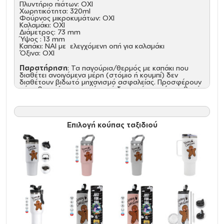
Πλυντήριο πιάτων: ΟΧΙ
Χωρητικότητα: 320ml
Φούρνος μικροκυμάτων: ΟΧΙ
Καλαμάκι: ΟΧΙ
Διάμετρος: 73 mm
Ύψος : 13 mm
Καπάκι: NAI με ελεγχόμενη οπή για καλαμάκι
Όξινα: ΟΧΙ
Παρατήρηση
: Τα παγούρια/θερμός με καπάκι που
διαθέτει ανοιγόμενα μέρη (στόμιο ή κουμπί) δεν
διαθέτουν βιδωτό μηχανισμό ασφαλείας. Προσφέρουν
μόνο βασική προστασία από διαρροές και είναι πιθανό,
σε πλάγια ή ανάποδη θέση, καθώς και σε τσάντα με
έντονη κίνηση, να παρουσιαστούν διαρροές από το
καπάκι.
Επιλογή κούπας ταξιδιού