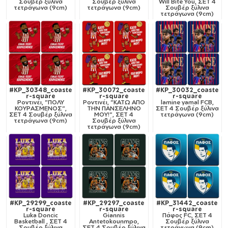
Σουβέρ ξύλινα
Σουβέρ ξύλινα
Will Bite You, ΣΕΤ 4
τετράγωνα (9cm)
τετράγωνα (9cm)
Σουβέρ ξύλινα
τετράγωνα (9cm)
#KP_30348_coaste
#KP_30072_coaste
#KP_30032_coaste
r-square
r-square
r-square
Ροντινέι, "ΠΟΛΥ
Ροντινέι, "ΚΑΤΩ ΑΠΟ
lamine yamal FCB,
ΚΟΥΡΑΣΜΕΝΟΣ",
ΤΗΝ ΠΑΝΣΕΛΗΝΟ
ΣΕΤ 4 Σουβέρ ξύλινα
ΣΕΤ 4 Σουβέρ ξύλινα
ΜΟΥ!", ΣΕΤ 4
τετράγωνα (9cm)
τετράγωνα (9cm)
Σουβέρ ξύλινα
τετράγωνα (9cm)
#KP_29299_coaste
#KP_29297_coaste
#KP_31442_coaste
r-square
r-square
r-square
Luka Doncic
Giannis
Πάφος FC, ΣΕΤ 4
Basketball , ΣΕΤ 4
Antetokounmpo,
Σουβέρ ξύλινα
Σουβέρ ξύλινα
ΣΕΤ 4 Σουβέρ ξύλινα
τετράγωνα (9cm)