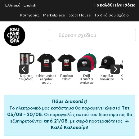
Ελληνικά
English
Το καλάθι είναι άδειο
Κατηγορίες
Marketplace
Stock House
Το δικό σου σχέδιο
πες
tshirt unisex
Παιδικό
Drill
Καπέλα
Καπέλα
Κο
Κούπες
διού
regular
tshirt
Καπέλα
ενηλίκων
παιδικά
ει
adult
ενηλίκων
Πάμε Διακοπές!
Το ηλεκτρονικό μας κατάστημα θα παραμείνει κλειστό
Τετ
05/08 – 20/08
. Οι παραγγελίες αυτού του διαστήματος θα
εξυπηρετούνται
από 21/08
, με σειρά προτεραιότητας. ☀️
Καλό Καλοκαίρι!