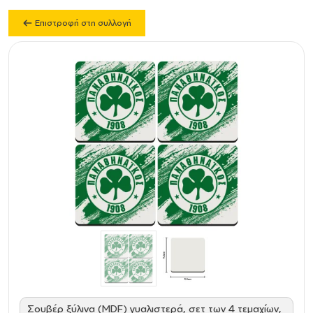
Επιστροφή στη συλλογή
Σουβέρ ξύλινα (MDF) γυαλιστερά, σετ των 4 τεμαχίων,