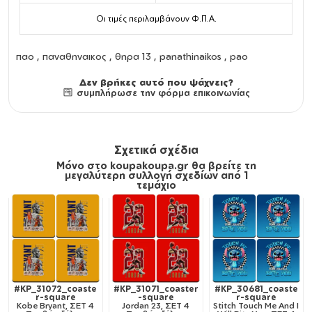
Οι τιμές περιλαμβάνουν Φ.Π.Α.
παο , παναθηναικος , θηρα 13 , panathinaikos , pao
Δεν βρήκες αυτό που ψάχνεις?
συμπλήρωσε την φόρμα επικοινωνίας
Σχετικά σχέδια
Μόνο στο koupakoupa.gr θα βρείτε τη
μεγαλύτερη συλλογή σχεδίων από 1
τεμάχιο
#KP_31072_coaste
#KP_31071_coaster
#KP_30681_coaste
r-square
-square
r-square
Kobe Bryant, ΣΕΤ 4
Jordan 23, ΣΕΤ 4
Stitch Touch Me And I