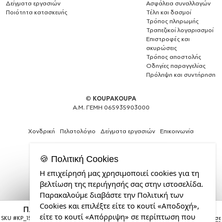
Δείγματα εργασιών
Ασφάλεια συναλλαγών
Ποιότητα κατασκευής
Τέλη και δασμοί
Τρόπος πληρωμής
Τραπεζικοί λογαριασμοί
Επιστροφές και
ακυρώσεις
Τρόπος αποστολής
Οδηγίες παραγγελίας
Πρόληψη και συντήρηση
©
KOUPAKOUPA
Α.Μ. ΓΕΜΗ 065935903000
Χονδρική
Πελατολόγιο
Δείγματα εργασιών
Επικοινωνία
🍪 Πολιτική Cookies
Η επιχείρησή μας χρησιμοποιεί cookies για τη
Expert
βελτίωση της περιήγησής σας στην ιστοσελίδα.
Web
Παρακαλούμε διαβάστε την Πολιτική των
Development
Cookies και επιλέξτε είτε το κουτί «Αποδοχή»,
Services
Π.Α.Ο., ΣΕΤ 4 Σουβέρ ξύλινα τετράγωνα (9cm)
από
είτε το κουτί «Απόρριψη» σε περίπτωση που
SKU #
KP_15988_coaster-square
Η παραγγελία σας θα παραδοθεί σε