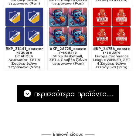
τετράγωνα (9cm)
τετράγωνα (9cm)
#KP_31441_coaster
#KP_26725_coaste
#KP_24756_coaste
-square
r-square
r-square
FC ΑΠΟΕΛ
Stitch Basketball,
Europa Conference
Λευκωσίας, ΣΕΤ 4
ΣΕΤ 4 Σουβέρ ξύλινα
League WINNER, ΣΕΤ
Σουβέρ ξύλινα
τετράγωνα (9cm)
4 Σουβέρ ξύλινα
τετράγωνα (9cm)
τετράγωνα (9cm)
περισσότερα προϊόντα...
Επιλογή είδους