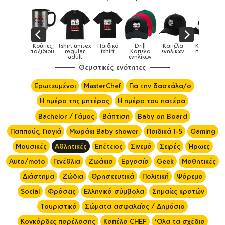
Κούπες
tshirt unisex
Παιδικό
Drill
Καπέλα
Καπέλα
Κούπες
ταξιδιού
regular
tshirt
Καπέλα
ενηλίκων
παιδικά
adult
ενηλίκων
Θεματικές ενότητες
Ερωτευμένοι
MasterChef
Για την δασκάλα/ο
Η ημέρα της μητέρας
Η ημέρα του πατέρα
Bachelor / Γάμος
Βάπτιση
Baby on Board
Παππούς, Γιαγιά
Μωράκι Baby shower
Παιδικά 1-5
Gaming
Μουσικές
Αθλητικές
Επέτειος
Σινεμά
Σειρές
Ήρωες
Auto/moto
Γενέθλια
Ζωάκια
Εργασία
Geek
Μαθητικές
Διάστημα
Ζώδια
Θρησκευτικά
Πολιτική
Ψάρεμα
Social
Φράσεις
Ελληνικά σύμβολα
Σημαίες κρατών
Τουριστικά
Σώματα ασφαλείας / Δημόσιο
Κονκάρδες παρέλασης
Καπέλα CHEF
'Ολα τα σχέδια