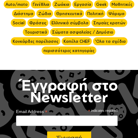
Auto/moto
Γενέθλια
Ζωάκια
Εργασία
Geek
Μαθητικές
Διάστημα
Ζώδια
Θρησκευτικά
Πολιτική
Ψάρεμα
Social
Φράσεις
Ελληνικά σύμβολα
Σημαίες κρατών
Τουριστικά
Σώματα ασφαλείας / Δημόσιο
Κονκάρδες παρέλασης
Καπέλα CHEF
'Ολα τα σχέδια
περισσότερες κατηγορίες
Έγγραφή στο
Newsletter
*
*
indicates required
Email Address