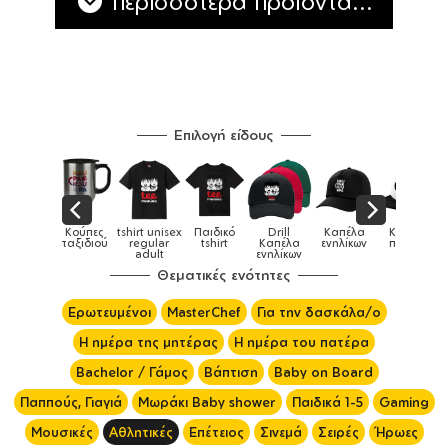
περισσότερα προϊόντα...
Επιλογή είδους
Παιδικά
Κούπες
tshirt unisex
Παιδικό
Drill
Καπέλα
Καπέλα
αγούρια &
ταξιδιού
regular
tshirt
Καπέλα
ενηλίκων
παιδικά
Κούπες
adult
ενηλίκων
Θεματικές ενότητες
Ερωτευμένοι
MasterChef
Για την δασκάλα/ο
Η ημέρα της μητέρας
Η ημέρα του πατέρα
Bachelor / Γάμος
Βάπτιση
Baby on Board
Παππούς, Γιαγιά
Μωράκι Baby shower
Παιδικά 1-5
Gaming
Μουσικές
Αθλητικές
Επέτειος
Σινεμά
Σειρές
Ήρωες