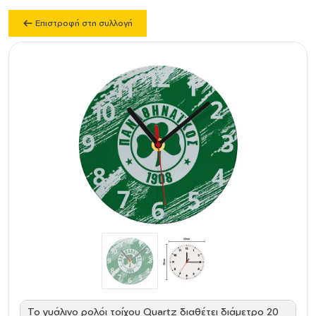
Επιστροφή στη συλλογή
Το γυάλινο ρολόι τοίχου Quartz διαθέτει διάμετρο 20