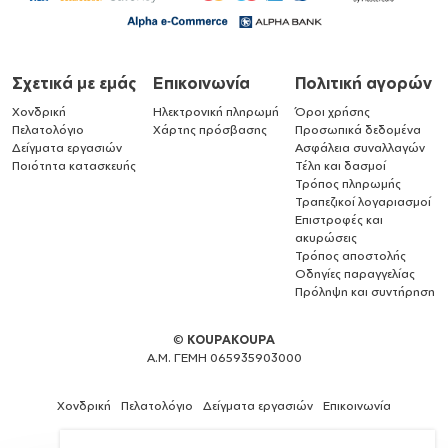
Σχετικά με εμάς
Επικοινωνία
Πολιτική αγορών
Χονδρική
Ηλεκτρονική πληρωμή
Όροι χρήσης
Πελατολόγιο
Χάρτης πρόσβασης
Προσωπικά δεδομένα
Δείγματα εργασιών
Ασφάλεια συναλλαγών
Ποιότητα κατασκευής
Τέλη και δασμοί
Τρόπος πληρωμής
Τραπεζικοί λογαριασμοί
Επιστροφές και
ακυρώσεις
Τρόπος αποστολής
Οδηγίες παραγγελίας
Πρόληψη και συντήρηση
©
KOUPAKOUPA
Α.Μ. ΓΕΜΗ 065935903000
Χονδρική
Πελατολόγιο
Δείγματα εργασιών
Επικοινωνία