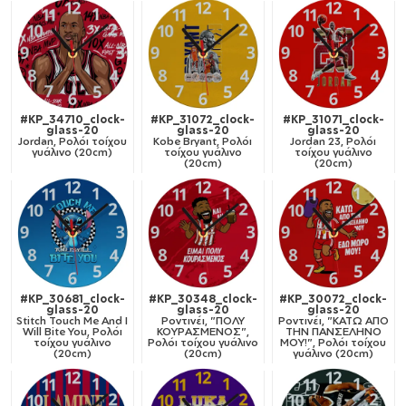
#KP_34710_clock-
#KP_31072_clock-
#KP_31071_clock-
glass-20
glass-20
glass-20
Jordan, Ρολόι τοίχου
Kobe Bryant, Ρολόι
Jordan 23, Ρολόι
γυάλινο (20cm)
τοίχου γυάλινο
τοίχου γυάλινο
(20cm)
(20cm)
#KP_30681_clock-
#KP_30348_clock-
#KP_30072_clock-
glass-20
glass-20
glass-20
Stitch Touch Me And I
Ροντινέι, "ΠΟΛΥ
Ροντινέι, "ΚΑΤΩ ΑΠΟ
Will Bite You, Ρολόι
ΚΟΥΡΑΣΜΕΝΟΣ",
ΤΗΝ ΠΑΝΣΕΛΗΝΟ
τοίχου γυάλινο
Ρολόι τοίχου γυάλινο
ΜΟΥ!", Ρολόι τοίχου
(20cm)
(20cm)
γυάλινο (20cm)