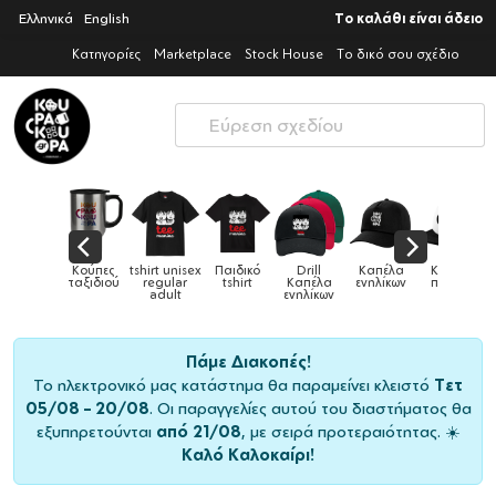
Ελληνικά
English
Το καλάθι είναι άδειο
Κατηγορίες
Marketplace
Stock House
Το δικό σου σχέδιο
Παιδικά
Κούπες
tshirt unisex
Παιδικό
Drill
Καπέλα
Καπέλα
αγούρια &
ταξιδιού
regular
tshirt
Καπέλα
ενηλίκων
παιδικά
Κούπες
adult
ενηλίκων
Πάμε Διακοπές!
Το ηλεκτρονικό μας κατάστημα θα παραμείνει κλειστό
Τετ
05/08 – 20/08
. Οι παραγγελίες αυτού του διαστήματος θα
εξυπηρετούνται
από 21/08
, με σειρά προτεραιότητας. ☀️
Καλό Καλοκαίρι!