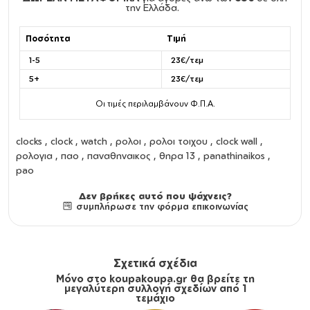
την Ελλάδα.
Ποσότητα
Τιμή
1-5
23€/τεμ
5+
23€/τεμ
Οι τιμές περιλαμβάνουν Φ.Π.Α.
clocks
,
clock
,
watch
,
ρολοι
,
ρολοι τοιχου
,
clock wall
,
ρολογια
, παο , παναθηναικος , θηρα 13 , panathinaikos ,
pao
Δεν βρήκες αυτό που ψάχνεις?
συμπλήρωσε την φόρμα επικοινωνίας
Σχετικά σχέδια
Μόνο στο koupakoupa.gr θα βρείτε τη
μεγαλύτερη συλλογή σχεδίων από 1
τεμάχιο