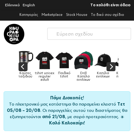
Ελληνικά
English
Το καλάθι είναι άδειο
Κατηγορίες
Marketplace
Stock House
Το δικό σου σχέδιο
Παιδικό
Drill
Καπέλα
Καπέλα
Κούπες
Κούπες
Κούπες
tshirt
Καπέλα
ενηλίκων
παιδικά
ειδικές
χρωματιστ
ενηλίκων
Πάμε Διακοπές!
Το ηλεκτρονικό μας κατάστημα θα παραμείνει κλειστό
Τετ
05/08 – 20/08
. Οι παραγγελίες αυτού του διαστήματος θα
εξυπηρετούνται
από 21/08
, με σειρά προτεραιότητας. ☀️
Καλό Καλοκαίρι!