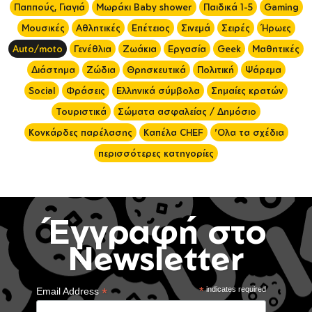
Παππούς, Γιαγιά
Μωράκι Baby shower
Παιδικά 1-5
Gaming
Μουσικές
Αθλητικές
Επέτειος
Σινεμά
Σειρές
Ήρωες
Auto/moto
Γενέθλια
Ζωάκια
Εργασία
Geek
Μαθητικές
Διάστημα
Ζώδια
Θρησκευτικά
Πολιτική
Ψάρεμα
Social
Φράσεις
Ελληνικά σύμβολα
Σημαίες κρατών
Τουριστικά
Σώματα ασφαλείας / Δημόσιο
Κονκάρδες παρέλασης
Καπέλα CHEF
'Ολα τα σχέδια
περισσότερες κατηγορίες
Έγγραφή στο
Newsletter
*
*
indicates required
Email Address