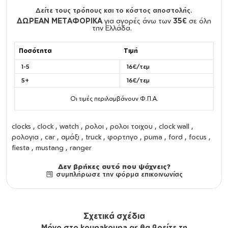
Δείτε τους τρόπους και το κόστος αποστολής.
ΔΩΡΕΑΝ ΜΕΤΑΦΟΡΙΚΑ
για αγορές άνω των
35€
σε όλη
την Ελλάδα.
Ποσότητα
Τιμή
1-5
16€/τεμ
5+
16€/τεμ
Οι τιμές περιλαμβάνουν Φ.Π.Α.
clocks
,
clock
,
watch
,
ρολοι
,
ρολοι τοιχου
,
clock wall
,
ρολογια
, car , αμάξι , truck , φορτηγο , puma , ford , focus ,
fiesta , mustang , ranger
Δεν βρήκες αυτό που ψάχνεις?
συμπλήρωσε την φόρμα επικοινωνίας
Σχετικά σχέδια
Μόνο στο koupakoupa.gr θα βρείτε τη