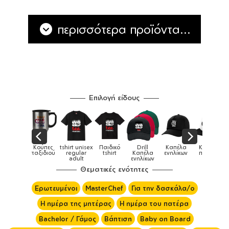
περισσότερα προϊόντα...
Επιλογή είδους
x
Παιδικό
Drill
Καπέλα
Καπέλα
Κούπες
Κούπες
Κούπες
tshirt
Καπέλα
ενηλίκων
παιδικά
ειδικές
χρωματισ
ενηλίκων
Θεματικές ενότητες
Ερωτευμένοι
MasterChef
Για την δασκάλα/ο
Η ημέρα της μητέρας
Η ημέρα του πατέρα
Bachelor / Γάμος
Βάπτιση
Baby on Board