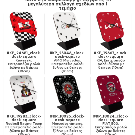
μεγαλύτερη συλλογή σχεδίων από 1
τεμάχιο
#KP_24681_clock-
#KP_25046_clock-
#KP_19667_clock-
desk-square
desk-square
desk-square
Kawasaki,
AMG Mercedes,
KIA, Επιτραπέζιο
Επιτραπέζιο ρολόι
Επιτραπέζιο ρολόι
ρολόι ξύλινο με
ξύλινο με δείκτες
ξύλινο με δείκτες
δείκτες (10cm)
(10cm)
(10cm)
#KP_19283_clock-
#KP_18025_clock-
#KP_18024_clock-
desk-square
desk-square
desk-square
Redbull Racing Team
Mercedes vintage,
FIAT 500,
F1, Επιτραπέζιο ρολόι
Επιτραπέζιο ρολόι
Επιτραπέζιο ρολόι
ξύλινο με δείκτες
ξύλινο με δείκτες
ξύλινο με δείκτες
(10cm)
(10cm)
(10cm)