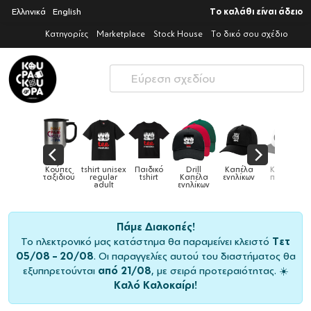
Ελληνικά
English
Το καλάθι είναι άδειο
Κατηγορίες
Marketplace
Stock House
Το δικό σου σχέδιο
Παιδικά
Κούπες
tshirt unisex
Παιδικό
Drill
Καπέλα
Καπέλα
αγούρια &
ταξιδιού
regular
tshirt
Καπέλα
ενηλίκων
παιδικά
Κούπες
adult
ενηλίκων
Πάμε Διακοπές!
Το ηλεκτρονικό μας κατάστημα θα παραμείνει κλειστό
Τετ
05/08 – 20/08
. Οι παραγγελίες αυτού του διαστήματος θα
εξυπηρετούνται
από 21/08
, με σειρά προτεραιότητας. ☀️
Καλό Καλοκαίρι!