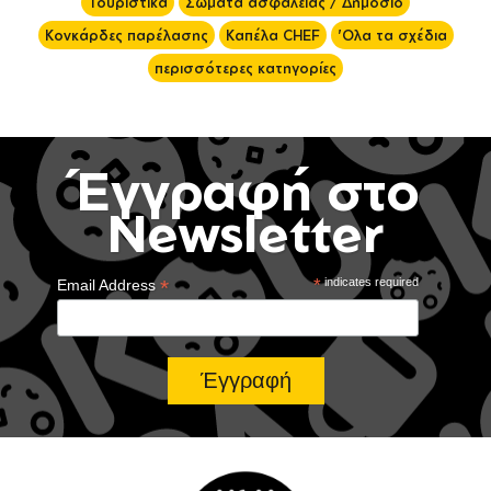
Τουριστικά
Σώματα ασφαλείας / Δημόσιο
Κονκάρδες παρέλασης
Καπέλα CHEF
'Ολα τα σχέδια
περισσότερες κατηγορίες
Έγγραφή στο
Newsletter
*
*
indicates required
Email Address