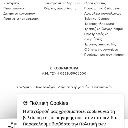
Χονδρική
Ηλεκτρονική πληρωμή
Όροι χρήσης
Πελατολόγιο
Χάρτης πρόσβασης
Προσωπικά δεδομένα
Δείγματα εργασιών
Ασφάλεια συναλλαγών
Ποιότητα κατασκευής
Τέλη και δασμοί
Τρόπος πληρωμής
Τραπεζικοί λογαριασμοί
Επιστροφές και
ακυρώσεις
Τρόπος αποστολής
Οδηγίες παραγγελίας
Πρόληψη και συντήρηση
©
KOUPAKOUPA
Α.Μ. ΓΕΜΗ 065935903000
Χονδρική
Πελατολόγιο
Δείγματα εργασιών
Επικοινωνία
🍪 Πολιτική Cookies
Η επιχείρησή μας χρησιμοποιεί cookies για τη
Expert
βελτίωση της περιήγησής σας στην ιστοσελίδα.
Web
Ford, Καπέλο παιδικό Baseball, 100% Βαμβακερό
Παρακαλούμε διαβάστε την Πολιτική των
Development
Twill, Φούξια (ΒΑΜΒΑΚΕΡΟ, ΠΑΙΔΙΚΟ, UNISEX, ONE