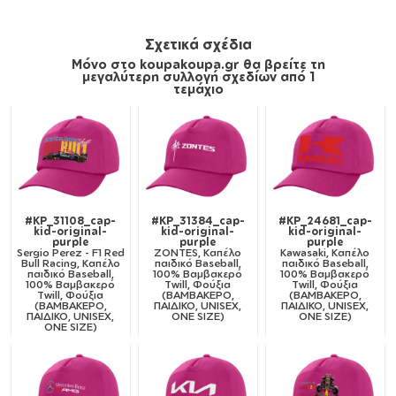
Σχετικά σχέδια
Μόνο στο koupakoupa.gr θα βρείτε τη
μεγαλύτερη συλλογή σχεδίων από 1
τεμάχιο
#KP_31108_cap-
#KP_31384_cap-
#KP_24681_cap-
kid-original-
kid-original-
kid-original-
purple
purple
purple
Sergio Perez - F1 Red
ZONTES, Καπέλο
Kawasaki, Καπέλο
Bull Racing, Καπέλο
παιδικό Baseball,
παιδικό Baseball,
παιδικό Baseball,
100% Βαμβακερό
100% Βαμβακερό
100% Βαμβακερό
Twill, Φούξια
Twill, Φούξια
Twill, Φούξια
(ΒΑΜΒΑΚΕΡΟ,
(ΒΑΜΒΑΚΕΡΟ,
(ΒΑΜΒΑΚΕΡΟ,
ΠΑΙΔΙΚΟ, UNISEX,
ΠΑΙΔΙΚΟ, UNISEX,
ΠΑΙΔΙΚΟ, UNISEX,
ONE SIZE)
ONE SIZE)
ONE SIZE)