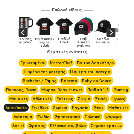
Επιλογή είδους
Παιδικά
Κούπες
tshirt unisex
Παιδικό
Drill
Καπέλα
Καπέλα
αγούρια &
ταξιδιού
regular
tshirt
Καπέλα
ενηλίκων
παιδικά
Κούπες
adult
ενηλίκων
Θεματικές ενότητες
Ερωτευμένοι
MasterChef
Για την δασκάλα/ο
Η ημέρα της μητέρας
Η ημέρα του πατέρα
Bachelor / Γάμος
Βάπτιση
Baby on Board
Παππούς, Γιαγιά
Μωράκι Baby shower
Παιδικά 1-5
Gaming
Μουσικές
Αθλητικές
Επέτειος
Σινεμά
Σειρές
Ήρωες
Auto/moto
Γενέθλια
Ζωάκια
Εργασία
Geek
Μαθητικές
Διάστημα
Ζώδια
Θρησκευτικά
Πολιτική
Ψάρεμα
Social
Φράσεις
Ελληνικά σύμβολα
Σημαίες κρατών