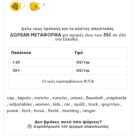
Δείτε τους τρόπους και το κόστος αποστολής.
ΔΩΡΕΑΝ ΜΕΤΑΦΟΡΙΚΑ
για αγορές άνω των
35€
σε όλη
την Ελλάδα.
Ποσότητα
Τιμή
1-20
12€/τεμ
20+
12€/τεμ
Οι τιμές περιλαμβάνουν Φ.Π.Α.
cap
,
kapelo
,
καπελο
,
καπελα
,
unisex
,
Baseball
,
snapbacks
,
adjustables
,
women
,
kids
, car , αμάξι , truck , φορτηγο ,
puma , ford , focus , fiesta , mustang , ranger
Δεν βρήκες αυτό που ψάχνεις?
συμπλήρωσε την φόρμα επικοινωνίας