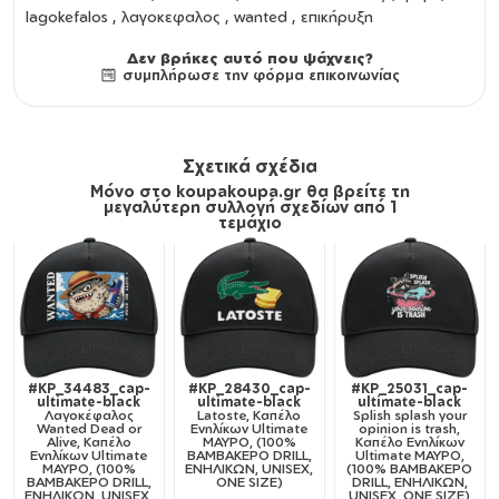
lagokefalos , λαγοκεφαλος , wanted , επικήρυξη
Δεν βρήκες αυτό που ψάχνεις?
συμπλήρωσε την φόρμα επικοινωνίας
Σχετικά σχέδια
Μόνο στο koupakoupa.gr θα βρείτε τη
μεγαλύτερη συλλογή σχεδίων από 1
τεμάχιο
#KP_34483_cap-
#KP_28430_cap-
#KP_25031_cap-
ultimate-black
ultimate-black
ultimate-black
Λαγοκέφαλος
Latoste, Καπέλο
Splish splash your
Wanted Dead or
Ενηλίκων Ultimate
opinion is trash,
Alive, Καπέλο
ΜΑΥΡΟ, (100%
Καπέλο Ενηλίκων
Ενηλίκων Ultimate
ΒΑΜΒΑΚΕΡΟ DRILL,
Ultimate ΜΑΥΡΟ,
ΜΑΥΡΟ, (100%
ΕΝΗΛΙΚΩΝ, UNISEX,
(100% ΒΑΜΒΑΚΕΡΟ
ΒΑΜΒΑΚΕΡΟ DRILL,
ONE SIZE)
DRILL, ΕΝΗΛΙΚΩΝ,
ΕΝΗΛΙΚΩΝ, UNISEX,
UNISEX, ONE SIZE)