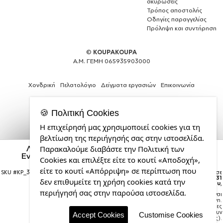
ακυρώσεις
Τρόπος αποστολής
Οδηγίες παραγγελίας
Πρόληψη και συντήρηση
©
KOUPAKOUPA
Α.Μ. ΓΕΜΗ 065935903000
Χονδρική
Πελατολόγιο
Δείγματα εργασιών
Επικοινωνία
🍪 Πολιτική Cookies
Η επιχείρησή μας χρησιμοποιεί cookies για τη
Expert
βελτίωση της περιήγησής σας στην ιστοσελίδα.
Web
Λαγοκέφαλος Wanted Dead or Alive, Καπέλο
Παρακαλούμε διαβάστε την Πολιτική των
Development
Ενηλίκων Ultimate ΜΑΥΡΟ, (100% ΒΑΜΒΑΚΕΡΟ
Cookies και επιλέξτε είτε το κουτί «Αποδοχή»,
Services
DRILL, ΕΝΗΛΙΚΩΝ, UNISEX, ONE SIZE)
από
είτε το κουτί «Απόρριψη» σε περίπτωση που
SKU #
KP_34483_cap-ultimate-black
Η παραγγελία σας θα παραδοθεί σε
courier έως την
Δευτέρα 31
την
δεν επιθυμείτε τη χρήση cookies κατά την
Αυγούστου
,
CDL.gr
περιήγησή σας στην παρούσα ιστοσελίδα.
Σημείωση:
Η παράδοση στο courier είναι
εκτιμώμενη.
Χρόνος μεταφοράς:
1–3 εργάσιμες
ημέρες (ενδέχεται να υπάρξουν
Accept Cookies
Customise Cookies
καθυστερήσεις).