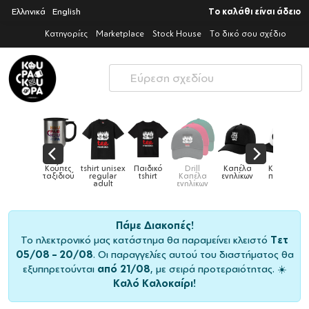
Ελληνικά
English
Το καλάθι είναι άδειο
Κατηγορίες
Marketplace
Stock House
Το δικό σου σχέδιο
Παιδικά
Κούπες
tshirt unisex
Παιδικό
Drill
Καπέλα
Καπέλα
αγούρια &
ταξιδιού
regular
tshirt
Καπέλα
ενηλίκων
παιδικά
Κούπες
adult
ενηλίκων
Πάμε Διακοπές!
Το ηλεκτρονικό μας κατάστημα θα παραμείνει κλειστό
Τετ
05/08 – 20/08
. Οι παραγγελίες αυτού του διαστήματος θα
εξυπηρετούνται
από 21/08
, με σειρά προτεραιότητας. ☀️
Καλό Καλοκαίρι!