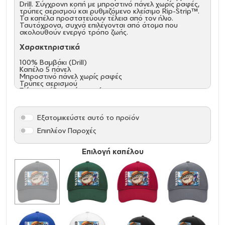
Drill. Σύγχρονη κοπή με μπροστινό πάνελ χωρίς ραφές,
τρύπες αερισμού και ρυθμιζόμενο κλείσιμο Rip-Strip™.
Τα καπέλα προστατεύουν τέλεια από τον ήλιο.
Ταυτόχρονα, συχνά επιλέγονται από άτομα που
ακολουθούν ενεργό τρόπο ζωής.
Χαρακτηριστικά
100% Βαμβάκι (Drill)
Καπέλο 5 πάνελ
Μπροστινό πάνελ χωρίς ραφές
Τρύπες αερισμού
Γείσο με έξι σειρές ραφής
Ρυθμιστής μεγέθους Rip-Strip™
Εξατομικεύστε αυτό το προϊόν
Επιπλέον Παροχές
Επιλογή καπέλου