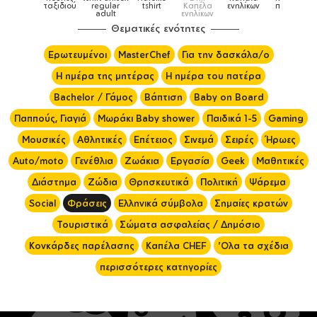
αγούρια &
ταξιδιού
regular
tshirt
Καπέλα
ενηλίκων
παιδικά
Κούπες
adult
ενηλίκων
Θεματικές ενότητες
Ερωτευμένοι
MasterChef
Για την δασκάλα/ο
Η ημέρα της μητέρας
Η ημέρα του πατέρα
Bachelor / Γάμος
Βάπτιση
Baby on Board
Παππούς, Γιαγιά
Μωράκι Baby shower
Παιδικά 1-5
Gaming
Μουσικές
Αθλητικές
Επέτειος
Σινεμά
Σειρές
Ήρωες
Auto/moto
Γενέθλια
Ζωάκια
Εργασία
Geek
Μαθητικές
Διάστημα
Ζώδια
Θρησκευτικά
Πολιτική
Ψάρεμα
Social
Φράσεις
Ελληνικά σύμβολα
Σημαίες κρατών
Τουριστικά
Σώματα ασφαλείας / Δημόσιο
Κονκάρδες παρέλασης
Καπέλα CHEF
'Ολα τα σχέδια
περισσότερες κατηγορίες