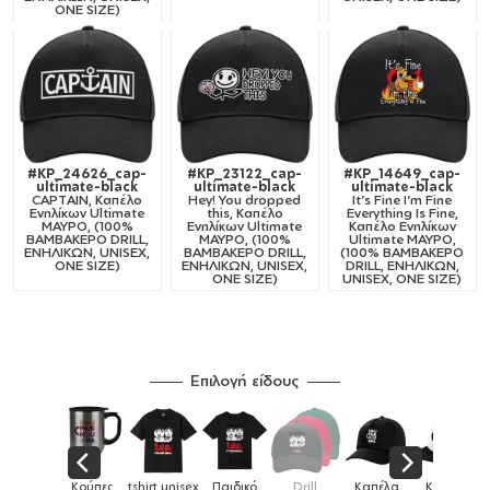
ONE SIZE)
#KP_24626_cap-
#KP_23122_cap-
#KP_14649_cap-
ultimate-black
ultimate-black
ultimate-black
CAPTAIN, Καπέλο
Hey! You dropped
It's Fine I'm Fine
Ενηλίκων Ultimate
this, Καπέλο
Everything Is Fine,
ΜΑΥΡΟ, (100%
Ενηλίκων Ultimate
Καπέλο Ενηλίκων
ΒΑΜΒΑΚΕΡΟ DRILL,
ΜΑΥΡΟ, (100%
Ultimate ΜΑΥΡΟ,
ΕΝΗΛΙΚΩΝ, UNISEX,
ΒΑΜΒΑΚΕΡΟ DRILL,
(100% ΒΑΜΒΑΚΕΡΟ
ONE SIZE)
ΕΝΗΛΙΚΩΝ, UNISEX,
DRILL, ΕΝΗΛΙΚΩΝ,
ONE SIZE)
UNISEX, ONE SIZE)
Επιλογή είδους
Παιδικά
Κούπες
tshirt unisex
Παιδικό
Drill
Καπέλα
Καπέλα