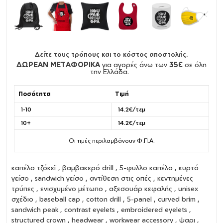
Δείτε τους τρόπους και το κόστος αποστολής.
ΔΩΡΕΑΝ ΜΕΤΑΦΟΡΙΚΑ
για αγορές άνω των
35€
σε όλη
την Ελλάδα.
Ποσότητα
Τιμή
1-10
14.2€/τεμ
10+
14.2€/τεμ
Οι τιμές περιλαμβάνουν Φ.Π.Α.
καπέλο τζόκεϊ
,
βαμβακερό drill
,
5-φυλλο καπέλο
,
κυρτό
γείσο
,
sandwich γείσο
,
αντίθεση στις οπές
,
κεντημένες
τρύπες
,
ενισχυμένο μέτωπο
,
αξεσουάρ κεφαλής
,
unisex
σχέδιο
,
baseball cap
,
cotton drill
,
5-panel
,
curved brim
,
sandwich peak
,
contrast eyelets
,
embroidered eyelets
,
structured crown
,
headwear
,
workwear accessory
, ψαρι ,