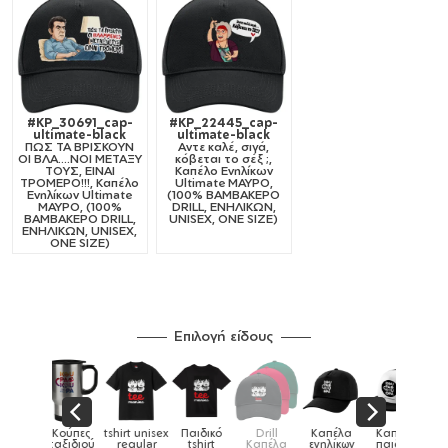
#KP_30691_cap-
#KP_22445_cap-
ultimate-black
ultimate-black
ΠΩΣ ΤΑ ΒΡΙΣΚΟΥΝ
Αντε καλέ, σιγά,
ΟΙ ΒΛΑ....ΝΟΙ ΜΕΤΑΞΥ
κόβεται το σέξ ;,
ΤΟΥΣ, ΕΙΝΑΙ
Καπέλο Ενηλίκων
ΤΡΟΜΕΡΟ!!!, Καπέλο
Ultimate ΜΑΥΡΟ,
Ενηλίκων Ultimate
(100% ΒΑΜΒΑΚΕΡΟ
ΜΑΥΡΟ, (100%
DRILL, ΕΝΗΛΙΚΩΝ,
ΒΑΜΒΑΚΕΡΟ DRILL,
UNISEX, ONE SIZE)
ΕΝΗΛΙΚΩΝ, UNISEX,
ONE SIZE)
Επιλογή είδους
Παιδικό
Drill
Καπέλα
Καπέλα
Κούπες
Κούπες
Κούπες
tshirt
Καπέλα
ενηλίκων
παιδικά
ειδικές
χρωματιστέ