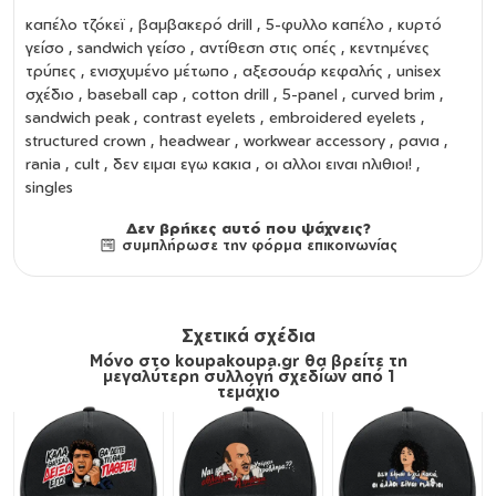
καπέλο τζόκεϊ
,
βαμβακερό drill
,
5-φυλλο καπέλο
,
κυρτό
γείσο
,
sandwich γείσο
,
αντίθεση στις οπές
,
κεντημένες
τρύπες
,
ενισχυμένο μέτωπο
,
αξεσουάρ κεφαλής
,
unisex
σχέδιο
,
baseball cap
,
cotton drill
,
5-panel
,
curved brim
,
sandwich peak
,
contrast eyelets
,
embroidered eyelets
,
structured crown
,
headwear
,
workwear accessory
, ρανια ,
rania , cult , δεν ειμαι εγω κακια , οι αλλοι ειναι ηλιθιοι! ,
singles
Δεν βρήκες αυτό που ψάχνεις?
συμπλήρωσε την φόρμα επικοινωνίας
Σχετικά σχέδια
Μόνο στο koupakoupa.gr θα βρείτε τη
μεγαλύτερη συλλογή σχεδίων από 1
τεμάχιο