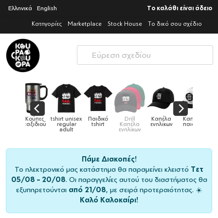
Ελληνικά
English
Το καλάθι είναι άδειο
Κατηγορίες
Marketplace
Stock House
Το δικό σου σχέδιο
Παιδικό
Drill
Καπέλα
Καπέλα
Κούπες
Κούπες
Κούπες
tshirt
Καπέλα
ενηλίκων
παιδικά
ειδικές
χρωματιστέ
ενηλίκων
Πάμε Διακοπές!
Το ηλεκτρονικό μας κατάστημα θα παραμείνει κλειστό
Τετ
05/08 – 20/08
. Οι παραγγελίες αυτού του διαστήματος θα
εξυπηρετούνται
από 21/08
, με σειρά προτεραιότητας. ☀️
Καλό Καλοκαίρι!