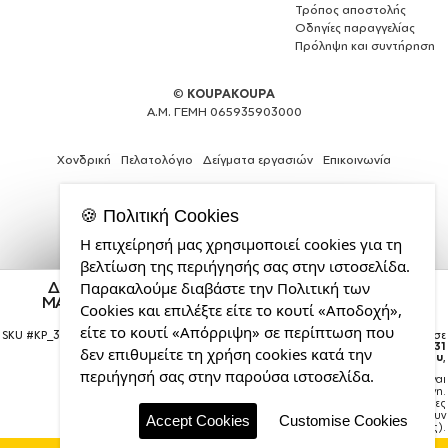
Τρόπος αποστολής
Οδηγίες παραγγελίας
Πρόληψη και συντήρηση
©
KOUPAKOUPA
Α.Μ. ΓΕΜΗ 065935903000
Χονδρική
Πελατολόγιο
Δείγματα εργασιών
Επικοινωνία
🍪 Πολιτική Cookies
Η επιχείρησή μας χρησιμοποιεί cookies για τη
Expert
βελτίωση της περιήγησής σας στην ιστοσελίδα.
Web
Δεν είμαι εγώ κακιά, Καπέλο Ενηλίκων Ultimate
Παρακαλούμε διαβάστε την Πολιτική των
Development
ΜΑΥΡΟ, (100% ΒΑΜΒΑΚΕΡΟ DRILL, ΕΝΗΛΙΚΩΝ,
Cookies και επιλέξτε είτε το κουτί «Αποδοχή»,
Services
UNISEX, ONE SIZE)
από
είτε το κουτί «Απόρριψη» σε περίπτωση που
SKU #
KP_33936_cap-ultimate-black
Η παραγγελία σας θα παραδοθεί σε
την
courier έως την
Δευτέρα 31
δεν επιθυμείτε τη χρήση cookies κατά την
Αυγούστου
,
CDL.gr
περιήγησή σας στην παρούσα ιστοσελίδα.
Σημείωση:
Η παράδοση στο courier είναι
εκτιμώμενη.
Χρόνος μεταφοράς:
1–3 εργάσιμες
ημέρες (ενδέχεται να υπάρξουν
Accept Cookies
Customise Cookies
καθυστερήσεις).