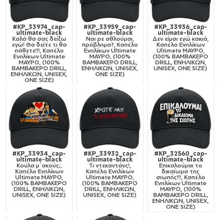
#KP_33974_cap-
#KP_33959_cap-
#KP_33936_cap-
ultimate-black
ultimate-black
ultimate-black
Καλά θα σας δείξω
Ναι ρε αθλούμαι,
Δεν είμαι εγώ κακιά,
εγώ! Θα δείτε τι θα
πρόβλημα?, Καπέλο
Καπέλο Ενηλίκων
πάθετε!!!, Καπέλο
Ενηλίκων Ultimate
Ultimate ΜΑΥΡΟ,
Ενηλίκων Ultimate
ΜΑΥΡΟ, (100%
(100% ΒΑΜΒΑΚΕΡΟ
ΜΑΥΡΟ, (100%
ΒΑΜΒΑΚΕΡΟ DRILL,
DRILL, ΕΝΗΛΙΚΩΝ,
ΒΑΜΒΑΚΕΡΟ DRILL,
ΕΝΗΛΙΚΩΝ, UNISEX,
UNISEX, ONE SIZE)
ΕΝΗΛΙΚΩΝ, UNISEX,
ONE SIZE)
ONE SIZE)
#KP_33934_cap-
#KP_33932_cap-
#KP_32560_cap-
ultimate-black
ultimate-black
ultimate-black
Κούλα μ΄ακούς;,
Tι ντεκαντάνς!,
Επικαλούμαι το
Καπέλο Ενηλίκων
Καπέλο Ενηλίκων
δικαίωμα της
Ultimate ΜΑΥΡΟ,
Ultimate ΜΑΥΡΟ,
σιωπής!!!, Καπέλο
(100% ΒΑΜΒΑΚΕΡΟ
(100% ΒΑΜΒΑΚΕΡΟ
Ενηλίκων Ultimate
DRILL, ΕΝΗΛΙΚΩΝ,
DRILL, ΕΝΗΛΙΚΩΝ,
ΜΑΥΡΟ, (100%
UNISEX, ONE SIZE)
UNISEX, ONE SIZE)
ΒΑΜΒΑΚΕΡΟ DRILL,
ΕΝΗΛΙΚΩΝ, UNISEX,
ONE SIZE)