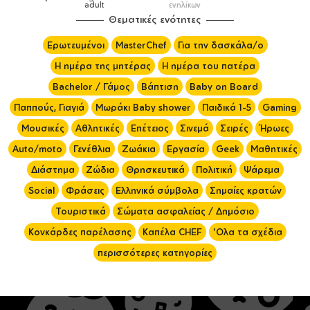
ενηλίκων
Θεματικές ενότητες
Ερωτευμένοι
MasterChef
Για την δασκάλα/ο
Η ημέρα της μητέρας
Η ημέρα του πατέρα
Bachelor / Γάμος
Βάπτιση
Baby on Board
Παππούς, Γιαγιά
Μωράκι Baby shower
Παιδικά 1-5
Gaming
Μουσικές
Αθλητικές
Επέτειος
Σινεμά
Σειρές
Ήρωες
Auto/moto
Γενέθλια
Ζωάκια
Εργασία
Geek
Μαθητικές
Διάστημα
Ζώδια
Θρησκευτικά
Πολιτική
Ψάρεμα
Social
Φράσεις
Ελληνικά σύμβολα
Σημαίες κρατών
Τουριστικά
Σώματα ασφαλείας / Δημόσιο
Κονκάρδες παρέλασης
Καπέλα CHEF
'Ολα τα σχέδια
περισσότερες κατηγορίες