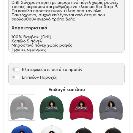
Drill. Σύγχρονη κοπή με μπροστινό πάνελ χωρίς ραφές,
τρύπες αερισμού και ρυθμιζόμενο κλείσιμο Rip-Strip™.
Τα καπέλα προστατεύουν τέλεια από τον ήλιο.
Ταυτόχρονα, συχνά επιλέγονται από άτομα που
ακολουθούν ενεργό τρόπο ζωής.
Χαρακτηριστικά
100% Βαμβάκι (Drill)
Καπέλο 5 πάνελ
Μπροστινό πάνελ χωρίς ραφές
Τρύπες αερισμού
Γείσο με έξι σειρές ραφής
Ρυθμιστής μεγέθους Rip-Strip™
Εξατομικεύστε αυτό το προϊόν
Επιπλέον Παροχές
Επιλογή καπέλου