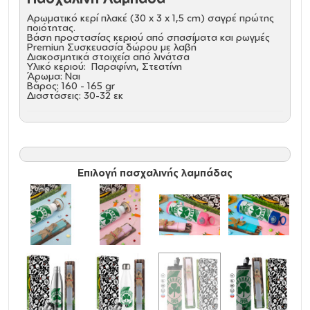
Αρωματικό κερί πλακέ (30 x 3 x 1,5 cm) σαγρέ πρώτης
ποιότητας.
Βάση προστασίας κεριού από σπασίματα και ρωγμές
Premiun Συσκευασία δώρου με λαβή
Διακοσμητικά στοιχεία από λινάτσα
Υλικό κεριού: Παραφίνη, Στεατίνη
Άρωμα: Ναι
Βάρος: 160 - 165 gr
Διαστάσεις: 30-32 εκ
Μεταλλικό παγούρι θερμός
Eco friendly ποτήρι θερμό 600ml. Απολαύστε το
αγαπημένο σας ρόφημα κάθε στιγμή στο μοναδικό
αυτό οικολογικό θερμό. Διατηρεί τη θερμοκρασία για
Επιλογή πασχαλινής λαμπάδας
αρκετές ώρες και είναι κατασκευασμένο από
ανοξείδωτο ατσάλι. Κατάλληλο για ζεστά και κρύα
ροφήματα.
Υλικό
: Ανοξείδωτο ατσάλι, stainless steel
Οικολογικό
: χωρίς BPA, μη τοξικό
Θερμό
: ΝΑΙ
Χωρητικότητα
: 600ml / 20oz
Χρήση
: ΖΕΣΤΑ, ΚΡΥΟ
Καλαμάκι ανοξείδωτο
: ΝΑΙ
Καπάκι
: NAI
Για θήκη αυτοκινήτου
: ΝΑΙ
Όξινα
: ΝΑΙ