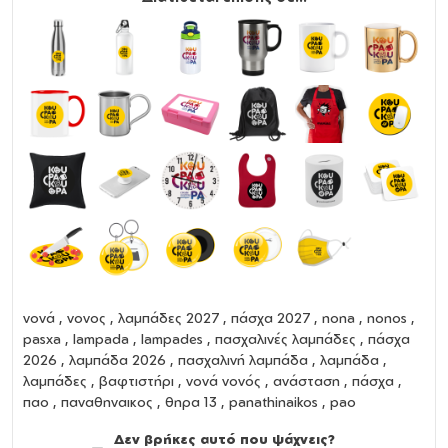
νονά
,
νονος
,
λαμπάδες 2027
,
πάσχα 2027
,
nona
,
nonos
,
pasxa
,
lampada
,
lampades
,
πασχαλινές λαμπάδες
,
πάσχα
2026
,
λαμπάδα 2026
,
πασχαλινή λαμπάδα
,
λαμπάδα
,
λαμπάδες
,
βαφτιστήρι
,
νονά νονός
,
ανάσταση
,
πάσχα
,
παο , παναθηναικος , θηρα 13 , panathinaikos , pao
Δεν βρήκες αυτό που ψάχνεις?