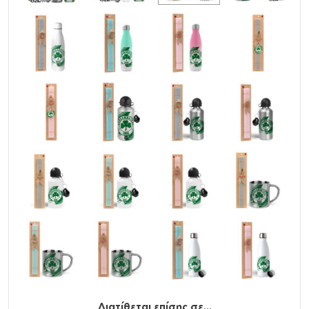
Καθαρισμός και Συντήρηση:
Πριν την πρώτη χρήση και τον καθημερινό καθαρισμό,
πλύνετε με το χέρι με σαπούνι αραιωμένο σε ζεστό
νερό. Κρατήστε το ακάλυπτο και άδειο για την
αποθήκευση, Δεν είναι ασφαλές στο πλυντήριο πιάτων,
Δεν είναι κατάλληλο για φούρνο μικροκυμάτων, Μην
καταψύχετε.
Παρατήρηση
: Τα παγούρια/θερμός με καπάκι που
διαθέτει ανοιγόμενα μέρη (στόμιο ή κουμπί),
προσφέρουν μόνο βασική προστασία από διαρροές
και είναι πιθανό, σε πλάγια ή ανάποδη θέση, καθώς και
σε τσάντα με έντονη κίνηση, να παρουσιαστούν
διαρροές από το καπάκι.
Διατίθεται επίσης σε...