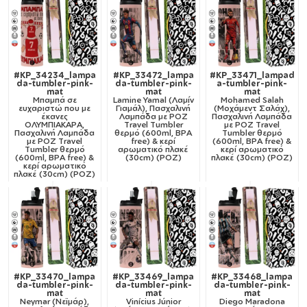
#KP_34234_lampa
#KP_33472_lampa
#KP_33471_lampad
da-tumbler-pink-
da-tumbler-pink-
a-tumbler-pink-
mat
mat
mat
Μπαμπά σε
Lamine Yamal (Λαμίν
Mohamed Salah
ευχαριστώ που με
Γιαμάλ), Πασχαλινή
(Μοχάμεντ Σαλάχ),
έκανες
Λαμπάδα με ΡΟΖ
Πασχαλινή Λαμπάδα
ΟΛΥΜΠΙΑΚΑΡΑ,
Travel Tumbler
με ΡΟΖ Travel
Πασχαλινή Λαμπάδα
θερμό (600ml, BPA
Tumbler θερμό
με ΡΟΖ Travel
free) & κερί
(600ml, BPA free) &
Tumbler θερμό
αρωματικό πλακέ
κερί αρωματικό
(600ml, BPA free) &
(30cm) (ΡΟΖ)
πλακέ (30cm) (ΡΟΖ)
κερί αρωματικό
πλακέ (30cm) (ΡΟΖ)
#KP_33470_lampa
#KP_33469_lampa
#KP_33468_lampa
da-tumbler-pink-
da-tumbler-pink-
da-tumbler-pink-
mat
mat
mat
Neymar (Νεϊμάρ),
Vinícius Júnior
Diego Maradona