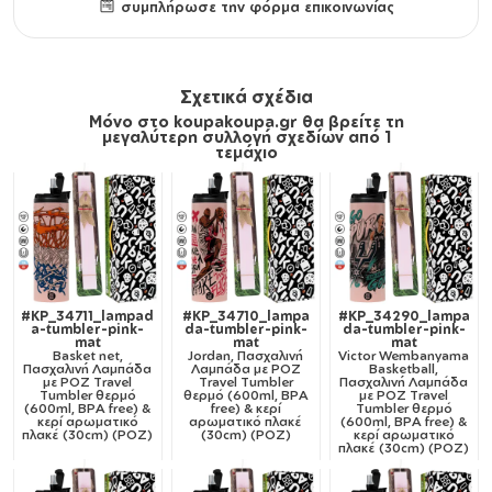
συμπλήρωσε την φόρμα επικοινωνίας
Σχετικά σχέδια
Μόνο στο koupakoupa.gr θα βρείτε τη
μεγαλύτερη συλλογή σχεδίων από 1
τεμάχιο
#KP_34711_lampad
#KP_34710_lampa
#KP_34290_lampa
a-tumbler-pink-
da-tumbler-pink-
da-tumbler-pink-
mat
mat
mat
Basket net,
Jordan, Πασχαλινή
Victor Wembanyama
Πασχαλινή Λαμπάδα
Λαμπάδα με ΡΟΖ
Basketball,
με ΡΟΖ Travel
Travel Tumbler
Πασχαλινή Λαμπάδα
Tumbler θερμό
θερμό (600ml, BPA
με ΡΟΖ Travel
(600ml, BPA free) &
free) & κερί
Tumbler θερμό
κερί αρωματικό
αρωματικό πλακέ
(600ml, BPA free) &
πλακέ (30cm) (ΡΟΖ)
(30cm) (ΡΟΖ)
κερί αρωματικό
πλακέ (30cm) (ΡΟΖ)