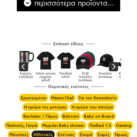
περισσότερα προϊόντα...
Επιλογή είδους
Παιδικό
Drill
Καπέλα
Καπέλα
Κούπες
Κούπες
Κούπες
tshirt
Καπέλα
ενηλίκων
παιδικά
ειδικές
χρωματιστέ
ενηλίκων
Θεματικές ενότητες
Ερωτευμένοι
MasterChef
Για την δασκάλα/ο
Η ημέρα της μητέρας
Η ημέρα του πατέρα
Bachelor / Γάμος
Βάπτιση
Baby on Board
Παππούς, Γιαγιά
Μωράκι Baby shower
Παιδικά 1-5
Gaming
Μουσικές
Αθλητικές
Επέτειος
Σινεμά
Σειρές
Ήρωες