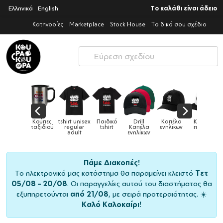
Ελληνικά
English
Το καλάθι είναι άδειο
Κατηγορίες
Marketplace
Stock House
Το δικό σου σχέδιο
Παιδικό
Drill
Καπέλα
Καπέλα
Κούπες
Κούπες
Κούπες
tshirt
Καπέλα
ενηλίκων
παιδικά
ειδικές
χρωματιστέ
ενηλίκων
Πάμε Διακοπές!
Το ηλεκτρονικό μας κατάστημα θα παραμείνει κλειστό
Τετ
05/08 – 20/08
. Οι παραγγελίες αυτού του διαστήματος θα
εξυπηρετούνται
από 21/08
, με σειρά προτεραιότητας. ☀️
Καλό Καλοκαίρι!