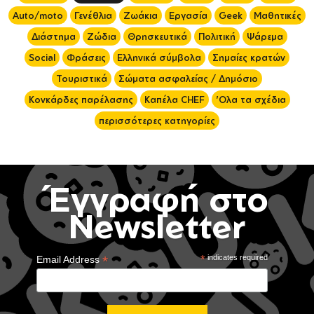
Auto/moto
Γενέθλια
Ζωάκια
Εργασία
Geek
Μαθητικές
Διάστημα
Ζώδια
Θρησκευτικά
Πολιτική
Ψάρεμα
Social
Φράσεις
Ελληνικά σύμβολα
Σημαίες κρατών
Τουριστικά
Σώματα ασφαλείας / Δημόσιο
Κονκάρδες παρέλασης
Καπέλα CHEF
'Ολα τα σχέδια
περισσότερες κατηγορίες
Έγγραφή στο
Newsletter
*
*
indicates required
Email Address