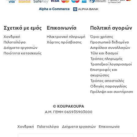
Σχετικά με εμάς
Επικοινωνία
Πολιτική αγορών
Χονδρική
Ηλεκτρονική πληρωμή
Όροι χρήσης
Πελατολόγιο
Χάρτης πρόσβασης
Προσωπικά δεδομένα
Δείγματα εργασιών
Ασφάλεια συναλλαγών
Ποιότητα κατασκευής
Τέλη και δασμοί
Τρόπος πληρωμής
Τραπεζικοί λογαριασμοί
Επιστροφές και
ακυρώσεις
Τρόπος αποστολής
Οδηγίες παραγγελίας
Πρόληψη και συντήρηση
©
KOUPAKOUPA
Α.Μ. ΓΕΜΗ 065935903000
Χονδρική
Πελατολόγιο
Δείγματα εργασιών
Επικοινωνία